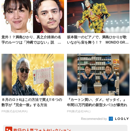
意外！？満島ひかり、真之介姉弟の名
坂本龍一のピアノで、満島ひかりが歌
字のルーツは「沖縄ではない」説 実
いながら宙を舞う！？ MONDO GRO
は珍しい名字...
SSO...
８月のロト6はこの方法で買え!!６つの
『カートン買い、ダメ。ゼッタイ。』
数字が『完全一致』する方法
年間11万円節約の新型タバコが爆売れ
PR(株式会社MURA)
PR(株式会社HAL)
Recommended by
昨日の人気フォトセレクション