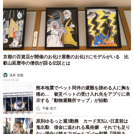
京都の百貨店が開催のお化け屋敷のお化けにモデルがいる 比
叡山延暦寺の僧侶が語る伝説とは
浅井 佳穂
2026.08.08
熊本地震でペット同伴の避難を諦める人に胸を
痛め… 被災ペットの受け入れ先をアプリに表
示する「動物避難所マップ」が始動
平藤 清刀
2026.08.08
原則ゆるっと週3勤務 カード支払い日直前は
鬼出勤 借金に追われる風俗嬢 それでも足り
ない場合は朝までガールズバー副業【現役キャ