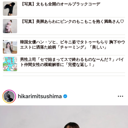
【写真】太もも全開のオールブラックコーデ
【写真】美脚あらわにピンクのもこもこを抱く満島さん♡
韓国女優ハン・ソヒ、ビキニ姿でタトゥーちらり 胸下やウ
エストに洒落た絵柄「チャーミング」「美しい」
男性上司「セで始まってスで終わるものなーんだ？」バイ
ト仲間女性の模範解答に「完璧な返し！」