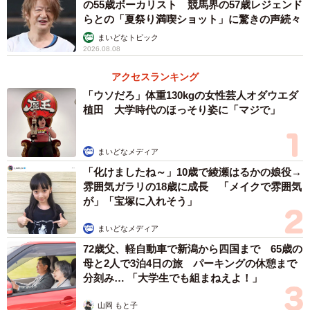
の55歳ボーカリスト 競馬界の57歳レジェンド
らとの「夏祭り満喫ショット」に驚きの声続々
まいどなトピック
2026.08.08
アクセスランキング
「ウソだろ」体重130kgの女性芸人オダウエダ
植田 大学時代のほっそり姿に「マジで」
まいどなメディア
「化けましたね～」10歳で綾瀬はるかの娘役→
雰囲気ガラリの18歳に成長 「メイクで雰囲気
が」「宝塚に入れそう」
まいどなメディア
72歳父、軽自動車で新潟から四国まで 65歳の
母と2人で3泊4日の旅 パーキングの休憩まで
分刻み… 「大学生でも組まねえよ！」
山岡 もと子