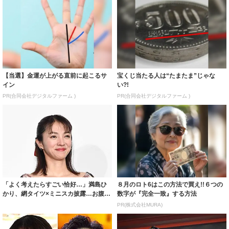
【当選】金運が上がる直前に起こるサ
宝くじ当たる人は“たまたま”じゃな
イン
い?!
PR(合同会社デジタルファーム )
PR(合同会社デジタルファーム )
「よく考えたらすごい恰好…」満島ひ
８月のロト6はこの方法で買え!!６つの
かり、網タイツ×ミニスカ披露…お腹ま
数字が『完全一致』する方法
で網はみだ...
PR(株式会社MURA)