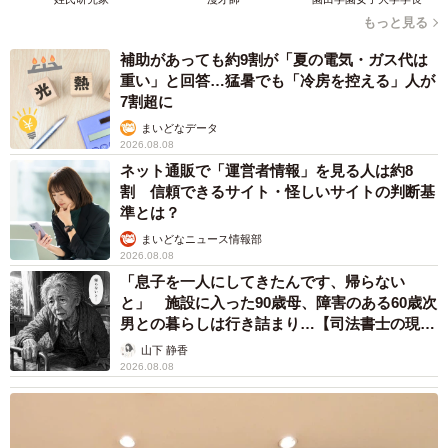
もっと見る
補助があっても約9割が「夏の電気・ガス代は
重い」と回答…猛暑でも「冷房を控える」人が
7割超に
まいどなデータ
2026.08.08
ネット通販で「運営者情報」を見る人は約8
割 信頼できるサイト・怪しいサイトの判断基
準とは？
まいどなニュース情報部
2026.08.08
「息子を一人にしてきたんです、帰らない
と」 施設に入った90歳母、障害のある60歳次
男との暮らしは行き詰まり…【司法書士の現場
から】
山下 静香
2026.08.08