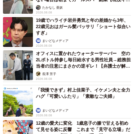
ストに取材】
たかなし 亜妖
2026.08.08
19歳でハライチ岩井勇気と年の差婚から3年、
22歳元おはガール髪バッサリ「ショート似合い
すぎ」
まいどなメディア
2026.08.08
オフィスに置かれたウォーターサーバー 空の
2Lボトル持参し毎日給水する男性社員→総務担
当者の注意にまさかの逆ギレ！【弁護士が解
説】
長澤 芳子
2026.08.08
「我慢できず」村上佳菜子、イケメン夫と全力
ハグ「可愛いふたり」「素敵なご夫婦」
まいどなメディア
2026.08.08
12歳の愛犬に変化 1歳息子の膝で甘える初め
て見せる姿に反響 これまで「見守る立場」だ