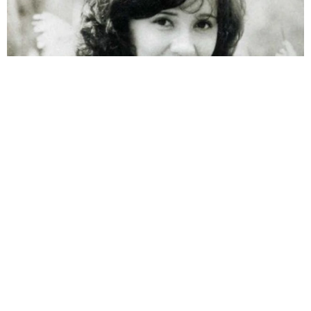
両親は「東京キッド」の看板役者 ライダー演じた42歳元俳優
が再婚妻との「ウエディングフォト」計画を明言 「センスあ
るカメラマン求む」
まいどなトピック
2026.08.08
ITエンジニアがAIとつくる家庭菜園 ローカル
LLMのゆるふわAIたちとお話しながら開墾して
みたら… 夢の「スマートな菜園生活」実現な
るか
井二 かける
2026.08.08
プチバズしたママ友とのLINEスクショ うっ
かり電話番号を流出させちゃった！ 激怒する