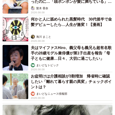
ったのに…「頭ポンポンが愛に満ちている」
「尊…」
梨木 香奈
2026.08.08
何かと人に舐められた黒髪時代 30代後半で金
髪デビューしたら…人生が激変！【漫画】
海川 まこと
2026.08.08
夫はマイファスHiro、義父母も義兄も超有名歌
手の28歳モデル兼俳優が第1子出産を報告「母
子ともに健康…日々、大切に過ごしたい」
まいどなトピック
2026.08.08
お盆明けは介護相談が3割増加 帰省時に確認
したい「離れて暮らす親の異変」チェックポイ
ントは？
まいどなニュース情報部
2026.08.08