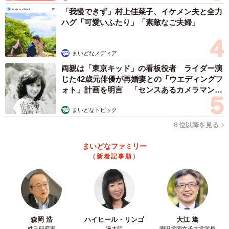
「我慢できず」村上佳菜子、イケメン夫と全力
ハグ「可愛いふたり」「素敵なご夫婦」
まいどなメディア
両親は「東京キッド」の看板役者 ライダー演
じた42歳元俳優が再婚妻との「ウエディングフ
ォト」計画を明言 「センスあるカメラマン求
む」
まいどなトピック
６位以降を見る
まいどなファミリー
（新着記事順）
森岡 浩
ハイヒール・リンゴ
大江 篤
姓氏研究家
漫才師
園田学園女子大学学長