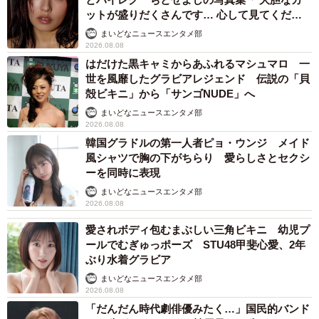
ットが盛りだくさんです… 心して見てくださ
い」
まいどなニュースエンタメ部
2026.08.08
はだけた黒キャミからあふれるマシュマロ 一
世を風靡したグラビアレジェンド 伝説の「貝
殻ビキニ」から「サンゴNUDE」へ
まいどなニュースエンタメ部
2026.08.08
韓国グラドルの第一人者ピョ・ウンジ メイド
風シャツで胸の下がちらり 愛らしさとセクシ
ーを同時に表現
まいどなニュースエンタメ部
2026.08.08
愛されボディ包むまぶしい三角ビキニ 幼児プ
ールでむぎゅっポーズ STU48甲斐心愛、2年
ぶり水着グラビア
まいどなニュースエンタメ部
2026.08.08
「だんだん時代劇俳優みたく…」国民的バンド