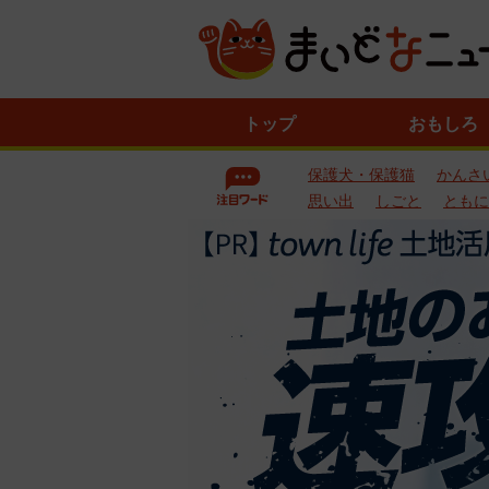
ニ
トップ
おもしろ
ュ
ー
保護犬・保護猫
かんさ
ス
一
思い出
しごと
ともに
覧