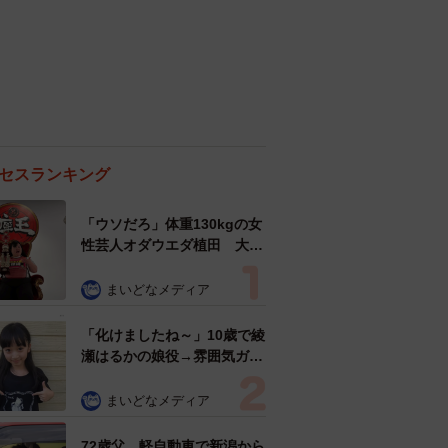
セスランキング
「ウソだろ」体重130kgの女
性芸人オダウエダ植田 大学
時代のほっそり姿に「マジ
で」
まいどなメディア
「化けましたね～」10歳で綾
瀬はるかの娘役→雰囲気ガラ
リの18歳に成長 「メイクで
雰囲気が」「宝塚に入れそ
まいどなメディア
う」
72歳父、軽自動車で新潟から