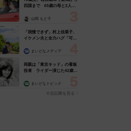
四国まで 65歳の母と2人で
3泊4日の旅 パーキングの休
憩まで分刻み… 「大学生で
山岡 もと子
も組まねえよ！」
「我慢できず」村上佳菜子、
イケメン夫と全力ハグ「可愛
いふたり」「素敵なご夫婦」
まいどなメディア
両親は「東京キッド」の看板
役者 ライダー演じた42歳元
俳優が再婚妻との「ウエディ
ングフォト」計画を明言
まいどなトピック
「センスあるカメラマン求
６位以降を見る
む」