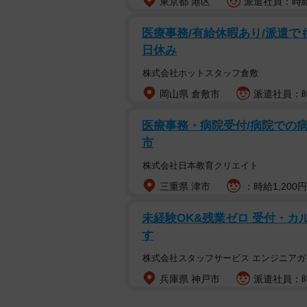
東京都 港区
派遣社員：時給1
医療事務/有給休暇あり/派遣で
日休み
株式会社ホットスタッフ倉敷
岡山県 倉敷市
派遣社員：時
医療事務・病院受付/病院での病棟
市
株式会社日本教育クリエイト
三重県 津市
：時給1,200
未経験OK&残業ゼロ 受付・カ
す
株式会社スタッフサービス エンジニアガ
兵庫県 神戸市
派遣社員：時