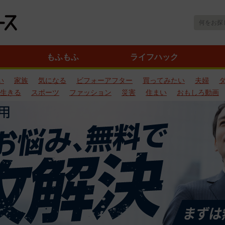
もふもふ
ライフハック
い
家族
気になる
ビフォーアフター
買ってみたい
夫婦
生きる
スポーツ
ファッション
災害
住まい
おもしろ動画