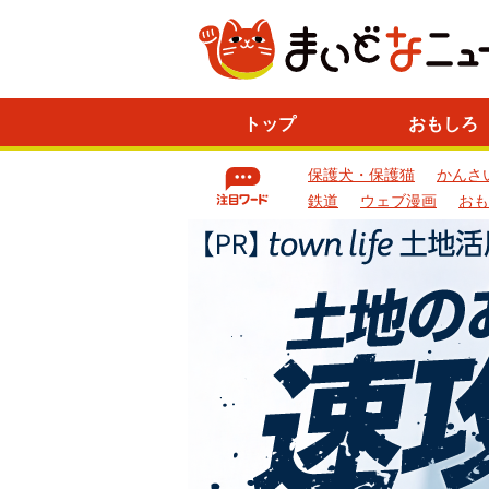
ニ
トップ
おもしろ
ュ
ー
保護犬・保護猫
かんさ
ス
一
鉄道
ウェブ漫画
おも
覧