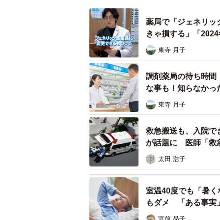
薬局で「ジェネリッ
きゃ損する」「202
東寺 月子
調剤薬局の待ち時間
な事も！知らなかっ
東寺 月子
救急搬送も、入院で
が話題に 医師「救
太田 浩子
室温40度でも「暑
もダメ 「ある事実
宮前 晶子