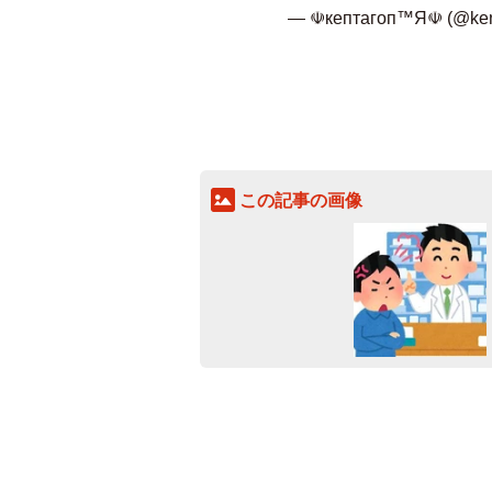
— ☫кептагоп™Я☫ (@ken
この記事の画像