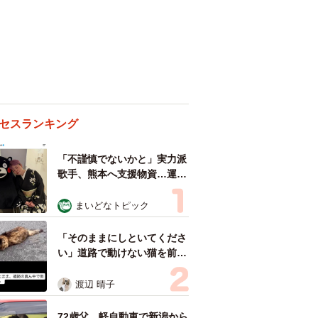
セスランキング
「不謹慎でないかと」実力派
歌手、熊本へ支援物資…運搬
トラックの車体デザインにた
めらい 「痛いほど伝わる」
まいどなトピック
「行動され立派」
「そのままにしといてくださ
い」道路で動けない猫を前に
返された一言… 懸命に生き
ようとした4日間 「命の重
渡辺 晴子
さはみんな同じ」保護団体代
表の訴え
72歳父、軽自動車で新潟から