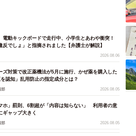
 電動キックボードで走行中、小学生とあわや衝突！
違反でしょ」と指摘されました【弁護士が解説】
2026.08.06
ーズ対策で改正薬機法が5月に施行、かぜ薬を購入した
正を認知」乱用防止の指定成分とは？
報部
2026.08.05
マホ」罰則、6割超が「内容は知らない」 利用者の意
にギャップ大きく
報部
2026.08.05