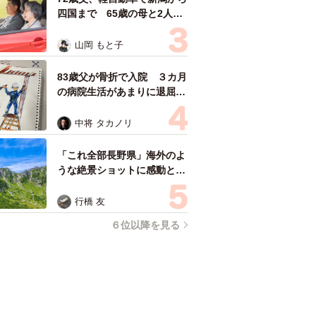
四国まで 65歳の母と2人で
3泊4日の旅 パーキングの休
憩まで分刻み… 「大学生で
山岡 もと子
も組まねえよ！」
83歳父が骨折で入院 ３カ月
の病院生活があまりに退屈で
「画用紙と色鉛筆持ってこ
い！」→スケッチブックを見
中将 タカノリ
た家族が仰天「これ、売れま
すよ…」
「これ全部長野県」海外のよ
うな絶景ショットに感動と反
響「離れてからいいところだ
ったんだって気づいた」
行橋 友
６位以降を見る