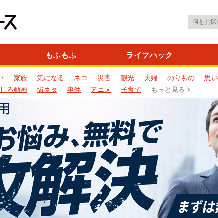
もふもふ
ライフハック
い
家族
気になる
ネコ
災害
観光
夫婦
のりもの
思い
しろ動画
街ネタ
事件
アニメ
子育て
もっと見る