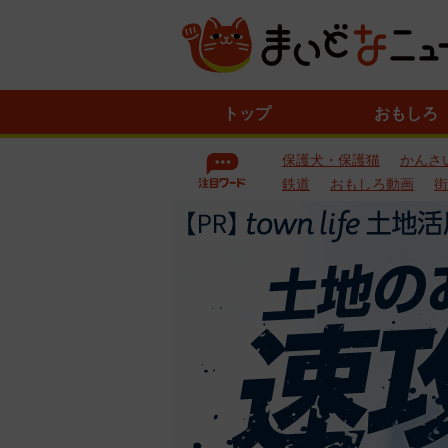
ニ
トップ
おもしろ
ュ
ー
保護犬・保護猫
かんさ
ス
一
鉄道
おもしろ動画
街
覧