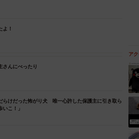
たよ！
アク
主さんにべったり
だらけだった怖がり犬 唯一心許した保護主に引き取ら
歩いこ！」