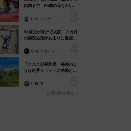
四国まで 65歳の母と2人で
3泊4日の旅 パーキングの休
憩まで分刻み… 「大学生で
山岡 もと子
も組まねえよ！」
83歳父が骨折で入院 ３カ月
の病院生活があまりに退屈で
「画用紙と色鉛筆持ってこ
い！」→スケッチブックを見
中将 タカノリ
た家族が仰天「これ、売れま
すよ…」
「これ全部長野県」海外のよ
うな絶景ショットに感動と反
響「離れてからいいところだ
ったんだって気づいた」
行橋 友
６位以降を見る