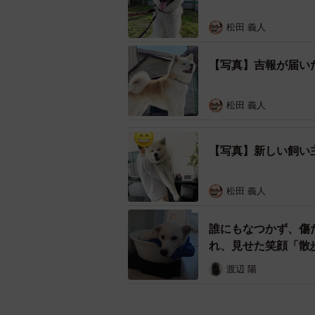
松田 義人
【写真】吉報が届い
松田 義人
【写真】新しい飼い
松田 義人
誰にもなつかず、傷
れ、見せた笑顔「散
渡辺 陽