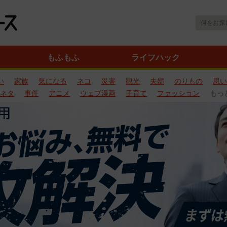
もふもふ
ライフハック
い
家族
気になる
ネコ
災害
観光
夫婦
のりもの
思い
ネタ
事件
アニメ
ウェブ漫画
子育て
ファッション
もっ