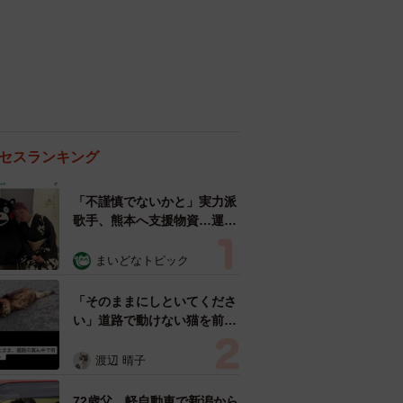
セスランキング
「不謹慎でないかと」実力派
歌手、熊本へ支援物資…運搬
トラックの車体デザインにた
めらい 「痛いほど伝わる」
まいどなトピック
「行動され立派」
「そのままにしといてくださ
い」道路で動けない猫を前に
返された一言… 懸命に生き
ようとした4日間 「命の重
渡辺 晴子
さはみんな同じ」保護団体代
表の訴え
72歳父、軽自動車で新潟から