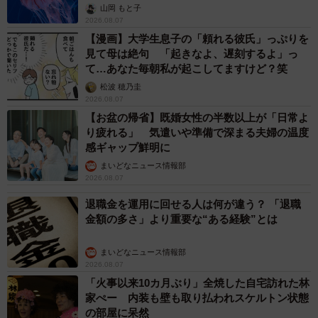
ごい」
山岡 もと子
2026.08.07
【漫画】大学生息子の「頼れる彼氏」っぷりを
見て母は絶句 「起きなよ、遅刻するよ」っ
て…あなた毎朝私が起こしてますけど？笑
松波 穂乃圭
2026.08.07
【お盆の帰省】既婚女性の半数以上が「日常よ
り疲れる」 気遣いや準備で深まる夫婦の温度
感ギャップ鮮明に
まいどなニュース情報部
2026.08.07
退職金を運用に回せる人は何が違う？ 「退職
金額の多さ」より重要な“ある経験”とは
まいどなニュース情報部
2026.08.07
「火事以来10カ月ぶり」全焼した自宅訪れた林
家ぺー 内装も壁も取り払われスケルトン状態
の部屋に呆然