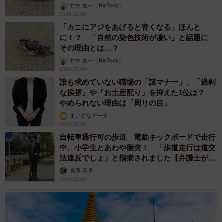
竹中 友一（RinToris）
2026.08.06
「カニにアジをあげると青くなる」ほんと
に！？ 「自然の染色技術が凄い」と話題に
その理由とは…？
竹中 友一（RinToris）
2026.08.06
誰も求めていない職場の「謎マナー」、「過剰
な挨拶」や「お土産配り」を抑えた1位は？
やめられない理由は「周りの目」
まいどなデータ
2026.08.06
自転車通行可の歩道 電動キックボードで走行
中、小学生とあわや衝突！ 「歩道走行は道交
法違反でしょ」と指摘されました【弁護士が解
説】
長澤 芳子
2026.08.06