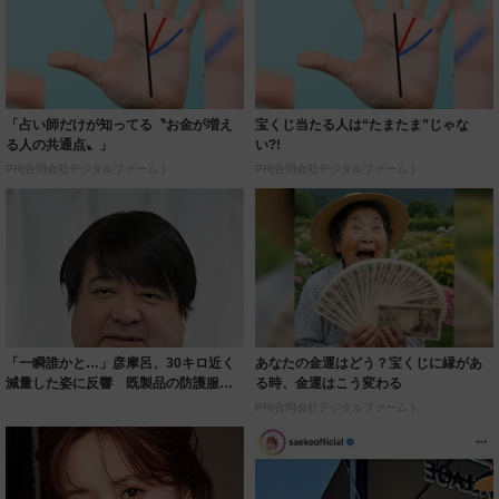
「占い師だけが知ってる〝お金が増え
宝くじ当たる人は“たまたま”じゃな
る人の共通点〟」
い?!
PR(合同会社デジタルファーム )
PR(合同会社デジタルファーム )
「一瞬誰かと…」彦摩呂、30キロ近く
あなたの金運はどう？宝くじに縁があ
減量した姿に反響 既製品の防護服が
る時、金運はこう変わる
着られると...
PR(合同会社デジタルファーム )