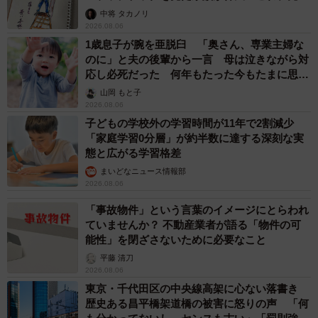
ますよ…」
中将 タカノリ
2026.08.06
1歳息子が腕を亜脱臼 「奥さん、専業主婦な
のに」と夫の後輩から一言 母は泣きながら対
応し必死だった 何年もたった今もたまに思い
出し…
山岡 もと子
2026.08.06
子どもの学校外の学習時間が11年で2割減少
「家庭学習0分層」が約半数に達する深刻な実
態と広がる学習格差
まいどなニュース情報部
2026.08.06
「事故物件」という言葉のイメージにとらわれ
ていませんか？ 不動産業者が語る「物件の可
能性」を閉ざさないために必要なこと
平藤 清刀
2026.08.06
東京・千代田区の中央線高架に心ない落書き
歴史ある昌平橋架道橋の被害に怒りの声 「何