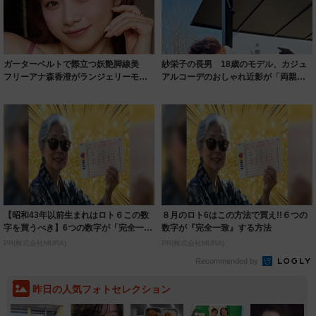
ガーターベルトで際立つ妖艶脚線美
紗栄子の長男 18歳のモデル、カジュ
フリーアナ森香澄がランジェリーモデ
アルコーデのおしゃれ近影が「両親の
ルに ｢PE...
いいとこ取...
【昭和43年以前生まれはロト６この数
８月のロト6はこの方法で買え!!６つの
字を買うべき】6つの数字が「完全一
数字が『完全一致』する方法
致」する方...
PR(株式会社MURA)
PR(株式会社MURA)
Recommended by
昨日の人気フォトセレクション