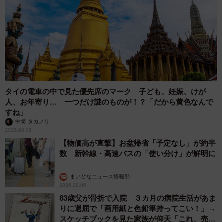
タイの電車の中で見た優先席のマーク 子ども、妊娠、けが
人、お年寄り… 一つだけ謎のものが！？「だから黄色なんで
すね」
中将 タカノリ
2026.08.06
【物価高が直撃】お盆帰省「予定なし」が約半
数 新幹線・高速バスの「使い分け」が鮮明に
まいどなニュース情報部
2026.08.06
83歳父が骨折で入院 ３カ月の病院生活があま
りに退屈で「画用紙と色鉛筆持ってこい！」→
スケッチブックを見た家族が仰天「これ、売れ