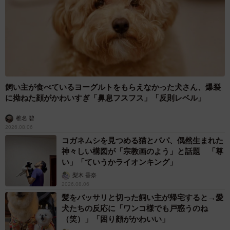
飼い主が食べているヨーグルトをもらえなかった犬さん、爆裂
に拗ねた顔がかわいすぎ「鼻息フスフス」「反則レベル」
椎名 碧
2026.08.06
コガネムシを見つめる猫とパパ、偶然生まれた
神々しい構図が「宗教画のよう」と話題 「尊
い」「ていうかライオンキング」
梨木 香奈
2026.08.06
髪をバッサリと切った飼い主が帰宅すると→愛
犬たちの反応に「ワンコ様でも戸惑うのね
（笑）」「困り顔がかわいい」