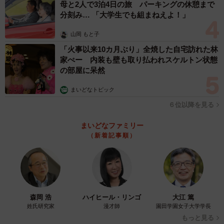
母と2人で3泊4日の旅 パーキングの休憩まで
分刻み… 「大学生でも組まねえよ！」
山岡 もと子
「火事以来10カ月ぶり」全焼した自宅訪れた林
家ぺー 内装も壁も取り払われスケルトン状態
の部屋に呆然
まいどなトピック
６位以降を見る
まいどなファミリー
（新着記事順）
森岡 浩
ハイヒール・リンゴ
大江 篤
姓氏研究家
漫才師
園田学園女子大学学長
もっと見る