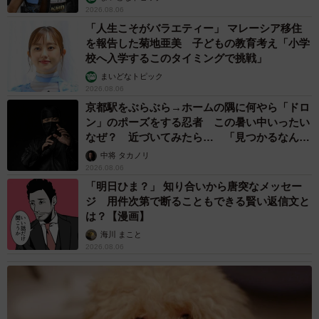
2026.08.06
「人生こそがバラエティー」 マレーシア移住
を報告した菊地亜美 子どもの教育考え「小学
校へ入学するこのタイミングで挑戦」
まいどなトピック
2026.08.06
京都駅をぶらぶら→ホームの隅に何やら「ドロ
ン」のポーズをする忍者 この暑い中いったい
なぜ？ 近づいてみたら… 「見つかるなんて
未熟」
中将 タカノリ
2026.08.06
「明日ひま？」 知り合いから唐突なメッセー
ジ 用件次第で断ることもできる賢い返信文と
は？【漫画】
海川 まこと
2026.08.06