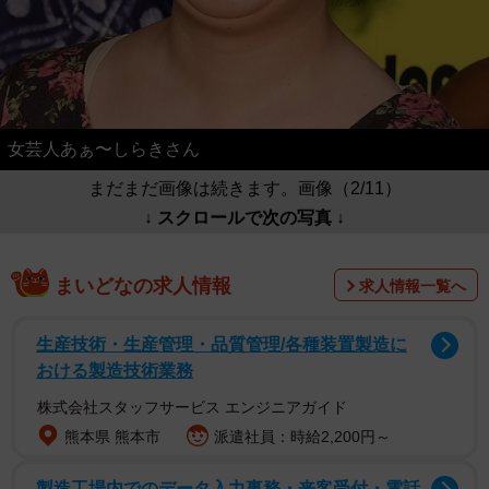
女芸人あぁ〜しらきさん
まだまだ画像は続きます。画像（2/11）
↓ スクロールで次の写真 ↓
まいどなの求人情報
求人情報一覧へ
生産技術・生産管理・品質管理/各種装置製造に
おける製造技術業務
株式会社スタッフサービス エンジニアガイド
熊本県 熊本市
派遣社員：時給2,200円～
製造工場内でのデータ入力事務・来客受付・電話