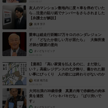
2026.08.07
友人のマンション敷地内に度々車を停めていた
ら…注意の貼り紙でナンバーをさらされました
【弁護士が解説】
長澤 芳子
2026.08.07
愛車は総走行距離17万キロのホンダレジェン
ド 「どなたか欲しい方が居たら」 大御所漫
才師が譲渡の意向
まいどなトピック
2026.08.06
【漫画】「高い家賃を払えるのに、まだ欲し
い？」高級レジデンスの七夕飾り、書かれた願
い事にびっくり 人の欲には終わりがないのか
松波 穂乃圭
2026.08.06
大河出演の39歳俳優 真夏の海で赤銅色の肉体
美を連投 「バッキバキだな」「ばり渋いで
す」
まいどなトピック