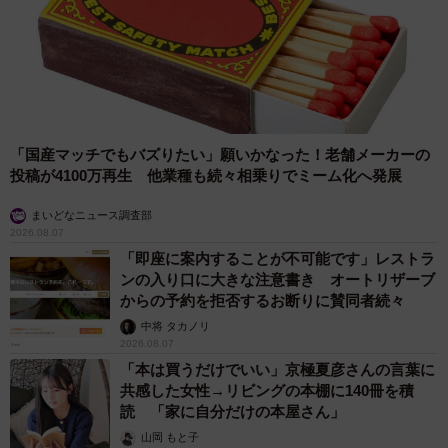
「国産マッチでもバズりたい」願いかなった！老舗メーカーの
投稿が4100万再生 他業種も続々相乗りでミーム化へ発展
まいどなニュース調査部
2026.08.07
「即座に案内することが不可能です」レストラ
ンの入り口に大きな注意書き オートリザーブ
からの予約を拒否するお断りに賛同者続々
中将 タカノリ
2026.08.07
「本は買うだけでいい」京極夏彦さんの言葉に
共感した女性→リビングの本棚に140冊を積
読 「家に自分だけの本屋さん」
山岡 もと子