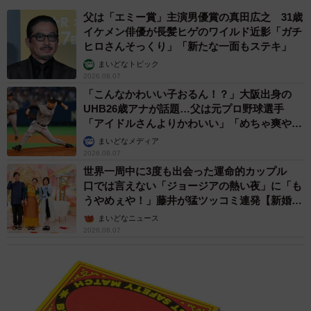
父は「エミー賞」主演男優賞の真田広之 31歳
イケメン俳優が長髪ヒゲのワイルド近影「ガチ
ヒロさんそっくり」「新たな一面もステキ」
まいどなトピック
2026.08.07
「こんなかわいい子おるん！？」大阪出身の
UHB26歳アナが話題…父は元プロ野球選手
「アイドルさんよりかわいい」「めちゃ爽や
か」
まいどなメディア
2026.08.07
世界一周中に3度も出会った運命的カップル
口では言えない「ジョージアの熱い夜」に「も
うやめぇや！」藤井が猛ツッコミ連発【新婚さ
ん】
まいどなニュース
2026.08.07