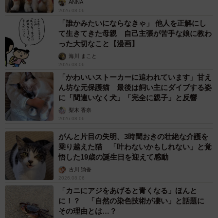
ANNA
2026.08.06
「誰かみたいにならなきゃ」 他人を正解にし
て生きてきた母親 自己主張が苦手な娘に教わ
った大切なこと【漫画】
海川 まこと
2026.08.06
「かわいいストーカーに追われています」甘え
ん坊な元保護猫 最後は飼い主にダイブする姿
に「間違いなく犬」「完全に親子」と反響
梨木 香奈
2026.08.06
がんと片目の失明、3時間おきの壮絶な介護を
乗り越えた猫 「叶わないかもしれない」と覚
悟した19歳の誕生日を迎えて感動
古川 諭香
2026.08.06
「カニにアジをあげると青くなる」ほんと
に！？ 「自然の染色技術が凄い」と話題に
その理由とは…？