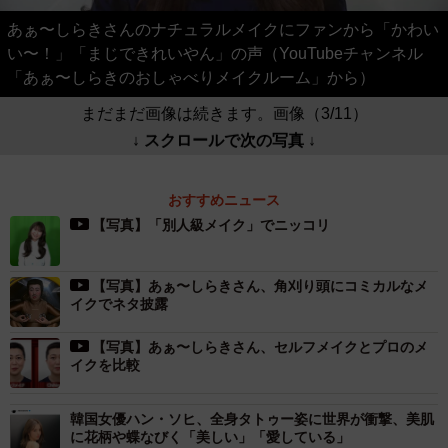
あぁ〜しらきさんのナチュラルメイクにファンから「かわい
い〜！」「まじできれいやん」の声（YouTubeチャンネル
「あぁ〜しらきのおしゃべりメイクルーム」から）
まだまだ画像は続きます。画像（3/11）
↓ スクロールで次の写真 ↓
おすすめニュース
【写真】「別人級メイク」でニッコリ
【写真】あぁ〜しらきさん、角刈り頭にコミカルなメ
イクでネタ披露
【写真】あぁ〜しらきさん、セルフメイクとプロのメ
イクを比較
韓国女優ハン・ソヒ、全身タトゥー姿に世界が衝撃、美肌
に花柄や蝶なびく「美しい」「愛している」