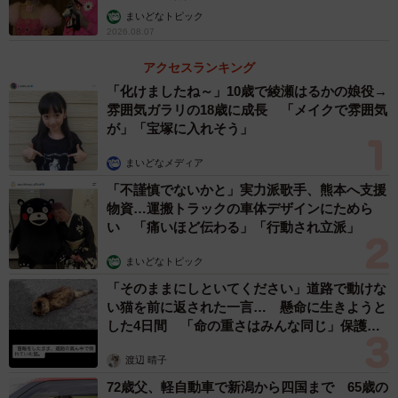
まいどなトピック
2026.08.07
アクセスランキング
「化けましたね～」10歳で綾瀬はるかの娘役→
雰囲気ガラリの18歳に成長 「メイクで雰囲気
が」「宝塚に入れそう」
まいどなメディア
「不謹慎でないかと」実力派歌手、熊本へ支援
物資…運搬トラックの車体デザインにためら
い 「痛いほど伝わる」「行動され立派」
まいどなトピック
「そのままにしといてください」道路で動けな
い猫を前に返された一言… 懸命に生きようと
した4日間 「命の重さはみんな同じ」保護団
体代表の訴え
渡辺 晴子
72歳父、軽自動車で新潟から四国まで 65歳の