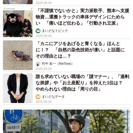
2026.08.06
「不謹慎でないかと」実力派歌手、熊本へ支援
物資…運搬トラックの車体デザインにためら
い 「痛いほど伝わる」「行動され立派」
まいどなトピック
2026.08.06
「カニにアジをあげると青くなる」ほんと
に！？ 「自然の染色技術が凄い」と話題に
その理由とは…？
竹中 友一（RinToris）
2026.08.06
誰も求めていない職場の「謎マナー」、「過剰
な挨拶」や「お土産配り」を抑えた1位は？
やめられない理由は「周りの目」
まいどなデータ
2026.08.06