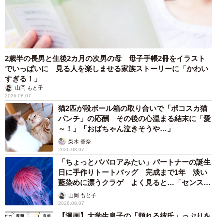
2歳半の長男と生後2カ月の次男の母 母子手帳2冊をイラスト
でいっぱいに 見る人を楽しませる家族ストーリーに「かわい
すぎる！」
山岡 もと子
2026.08.07
猫2匹が段ボール箱の取り合いで「ポコスカ猫
パンチ」の応酬 その後の心温まる結末に「愛
～！」「おばちゃん泣きそうや…」
梨木 香奈
2026.08.07
「ちょっとババロアみたい」パートナーの誕生
日に手作りトートバッグ 完成まで1年 淡い
藍染めに漂うクラゲ よく見ると…「センスす
ごい」
山岡 もと子
2026.08.07
【漫画】大学生息子の「頼れる彼氏」っぷりを