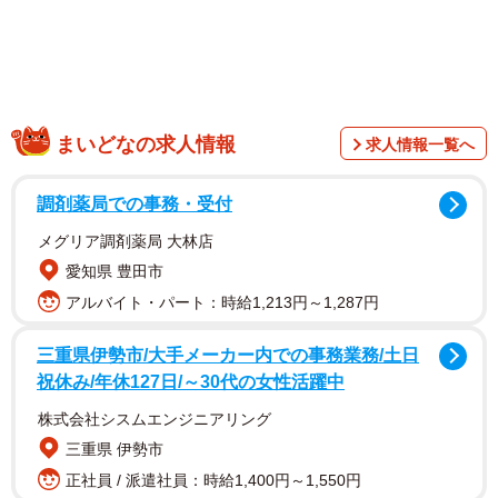
まいどなの求人情報
求人情報一覧へ
調剤薬局での事務・受付
メグリア調剤薬局 大林店
愛知県 豊田市
アルバイト・パート：時給1,213円～1,287円
三重県伊勢市/大手メーカー内での事務業務/土日
2/10
祝休み/年休127日/～30代の女性活躍中
あぁ〜しらきさんのナチュラルメイクにファンから「かわいい〜！」
株式会社シスムエンジニアリング
「まじできれいやん」の声（YouTubeチャンネル「あぁ〜しらきのおしゃ
べりメイクルーム」から）
三重県 伊勢市
正社員 / 派遣社員：時給1,400円～1,550円
YouTubeチャンネル「あぁ〜しらきのおしゃべりメイク