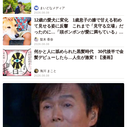
まいどなメディア
2026.08.08
12歳の愛犬に変化 1歳息子の膝で甘える初め
て見せる姿に反響 これまで「見守る立場」だ
ったのに…「頭ポンポンが愛に満ちている」
「尊…」
梨木 香奈
2026.08.08
何かと人に舐められた黒髪時代 30代後半で金
髪デビューしたら…人生が激変！【漫画】
海川 まこと
2026.08.08