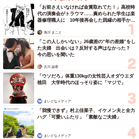
「お前さえいなければ金賞取れてた！」高校時
代の演奏会がトラウマ……責められた学生は楽
器修理職人に 10年後再会した因縁の相手から
思わぬ申し出【漫画】
海川 まこと
「この人しかいない」26歳差の“年の差婚”をし
た夫婦 出会いは？反対する声はなかった？
今の思いを聞いた
古川 諭香
「ウソだろ」体重130kgの女性芸人オダウエダ
植田 大学時代のほっそり姿に「マジで」
まいどなメディア
「我慢できず」村上佳菜子、イケメン夫と全力
ハグ「可愛いふたり」「素敵なご夫婦」
まいどなメディア