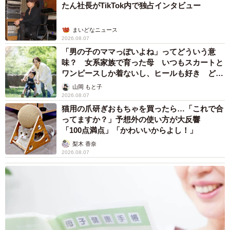
たん社長がTikTok内で独占インタビュー
まいどなニュース
2026.08.07
「男の子のママっぽいよね」ってどういう意
味？ 女系家族で育った母 いつもスカートと
ワンピースしか着ないし、ヒールも好き どの
へんが…
山岡 もと子
2026.08.07
猫用の爪研ぎおもちゃを買ったら…「これで合
ってますか？」予想外の使い方が大反響
「100点満点」「かわいいからよし！」
梨木 香奈
2026.08.07