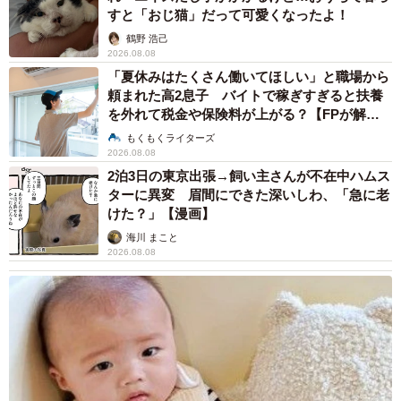
すと「おじ猫」だって可愛くなったよ！
鶴野 浩己
2026.08.08
「夏休みはたくさん働いてほしい」と職場から
頼まれた高2息子 バイトで稼ぎすぎると扶養
を外れて税金や保険料が上がる？【FPが解
説】
もくもくライターズ
2026.08.08
2泊3日の東京出張→飼い主さんが不在中ハムス
ターに異変 眉間にできた深いしわ、「急に老
けた？」【漫画】
海川 まこと
2026.08.08