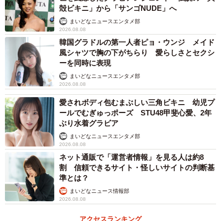
殻ビキニ」から「サンゴNUDE」へ
まいどなニュースエンタメ部
2026.08.08
韓国グラドルの第一人者ピョ・ウンジ メイド
風シャツで胸の下がちらり 愛らしさとセクシ
ーを同時に表現
まいどなニュースエンタメ部
2026.08.08
愛されボディ包むまぶしい三角ビキニ 幼児プ
ールでむぎゅっポーズ STU48甲斐心愛、2年
ぶり水着グラビア
まいどなニュースエンタメ部
2026.08.08
ネット通販で「運営者情報」を見る人は約8
割 信頼できるサイト・怪しいサイトの判断基
準とは？
まいどなニュース情報部
2026.08.08
アクセスランキング