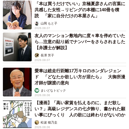
「本は買うだけでいい」京極夏彦さんの言葉に
共感した女性→リビングの本棚に140冊を積
読 「家に自分だけの本屋さん」
山岡 もと子
2026.08.07
友人のマンション敷地内に度々車を停めていた
ら…注意の貼り紙でナンバーをさらされました
【弁護士が解説】
長澤 芳子
2026.08.07
愛車は総走行距離17万キロのホンダレジェン
ド 「どなたか欲しい方が居たら」 大御所漫
才師が譲渡の意向
まいどなトピック
2026.08.06
【漫画】「高い家賃を払えるのに、まだ欲し
い？」高級レジデンスの七夕飾り、書かれた願
い事にびっくり 人の欲には終わりがないのか
松波 穂乃圭
2026.08.06