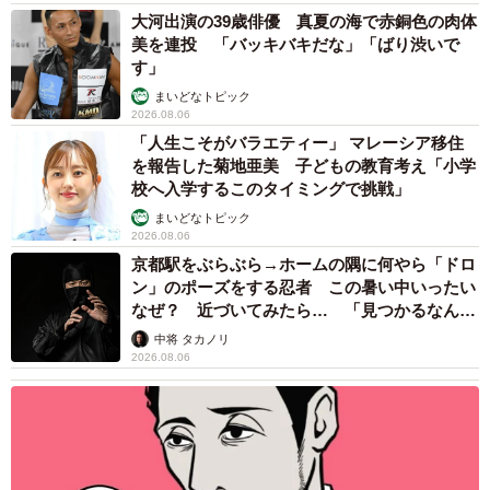
大河出演の39歳俳優 真夏の海で赤銅色の肉体
美を連投 「バッキバキだな」「ばり渋いで
す」
まいどなトピック
2026.08.06
「人生こそがバラエティー」 マレーシア移住
を報告した菊地亜美 子どもの教育考え「小学
校へ入学するこのタイミングで挑戦」
まいどなトピック
2026.08.06
京都駅をぶらぶら→ホームの隅に何やら「ドロ
ン」のポーズをする忍者 この暑い中いったい
なぜ？ 近づいてみたら… 「見つかるなんて
未熟」
中将 タカノリ
2026.08.06