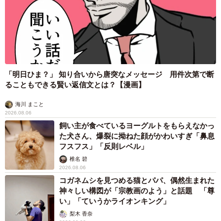
「明日ひま？」 知り合いから唐突なメッセージ 用件次第で断
ることもできる賢い返信文とは？【漫画】
海川 まこと
2026.08.06
飼い主が食べているヨーグルトをもらえなかっ
た犬さん、爆裂に拗ねた顔がかわいすぎ「鼻息
フスフス」「反則レベル」
椎名 碧
2026.08.06
コガネムシを見つめる猫とパパ、偶然生まれた
神々しい構図が「宗教画のよう」と話題 「尊
い」「ていうかライオンキング」
梨木 香奈