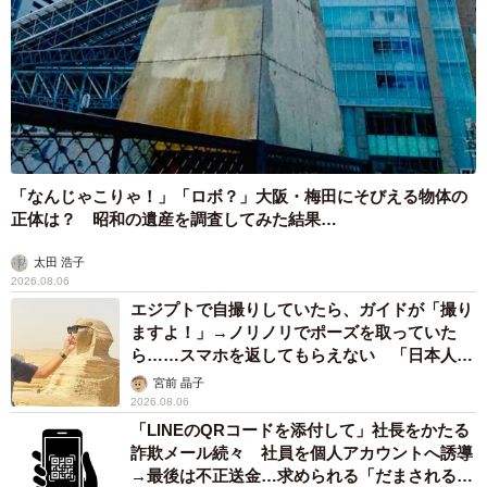
「なんじゃこりゃ！」「ロボ？」大阪・梅田にそびえる物体の
正体は？ 昭和の遺産を調査してみた結果…
太田 浩子
2026.08.06
エジプトで自撮りしていたら、ガイドが「撮り
ますよ！」→ノリノリでポーズを取っていた
ら……スマホを返してもらえない 「日本人は
カモ代表かも」「私は6時間で3万円払った」
宮前 晶子
2026.08.06
「LINEのQRコードを添付して」社長をかたる
詐欺メール続々 社員を個人アカウントへ誘導
→最後は不正送金…求められる「だまされる前