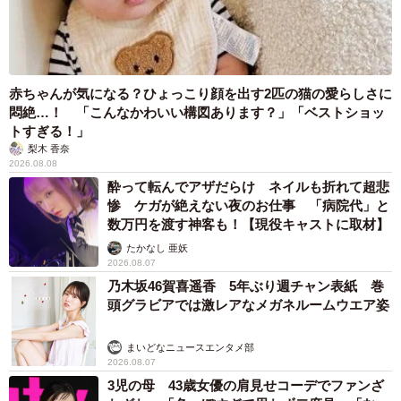
赤ちゃんが気になる？ひょっこり顔を出す2匹の猫の愛らしさに
悶絶…！ 「こんなかわいい構図あります？」「ベストショッ
トすぎる！」
梨木 香奈
2026.08.08
酔って転んでアザだらけ ネイルも折れて超悲
惨 ケガが絶えない夜のお仕事 「病院代」と
数万円を渡す神客も！【現役キャストに取材】
たかなし 亜妖
2026.08.07
乃木坂46賀喜遥香 5年ぶり週チャン表紙 巻
頭グラビアでは激レアなメガネルームウエア姿
まいどなニュースエンタメ部
2026.08.07
3児の母 43歳女優の肩見せコーデでファンざ