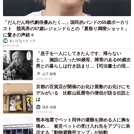
「だんだん時代劇俳優みたく…」国民的バンドの55歳ボーカリ
スト 競馬界の57歳レジェンドらとの「夏祭り満喫ショット」
に驚きの声続々
まいどなトピック
2026.08.08
「息子を一人にしてきたんです、帰らない
と」 施設に入った90歳母、障害のある60歳次
男との暮らしは行き詰まり…【司法書士の現場
から】
山下 静香
2026.08.08
京都の百貨店が開催のお化け屋敷のお化けにモ
デルがいる 比叡山延暦寺の僧侶が語る伝説と
は
浅井 佳穂
2026.08.08
熊本地震でペット同伴の避難を諦める人に胸を
痛め… 被災ペットの受け入れ先をアプリに表
示する「動物避難所マップ」が始動