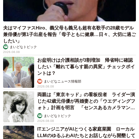
夫はマイファスHiro、義父母も義兄も超有名歌手の28歳モデル
兼俳優が第1子出産を報告「母子ともに健康…日々、大切に過ご
したい」
まいどなトピック
2026.08.08
お盆明けは介護相談が3割増加 帰省時に確認
したい「離れて暮らす親の異変」チェックポイ
ントは？
まいどなニュース情報部
2026.08.08
両親は「東京キッド」の看板役者 ライダー演
じた42歳元俳優が再婚妻との「ウエディングフ
ォト」計画を明言 「センスあるカメラマン求
む」
まいどなトピック
2026.08.08
ITエンジニアがAIとつくる家庭菜園 ローカル
LLMのゆるふわAIたちとお話しながら開墾して