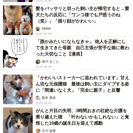
2026.08.06
髪をバッサリと切った飼い主が帰宅すると→愛
犬たちの反応に「ワンコ様でも戸惑うのね
（笑）」「困り顔がかわいい」
ANNA
2026.08.06
「誰かみたいにならなきゃ」 他人を正解にし
て生きてきた母親 自己主張が苦手な娘に教わ
った大切なこと【漫画】
海川 まこと
2026.08.06
「かわいいストーカーに追われています」甘え
ん坊な元保護猫 最後は飼い主にダイブする姿
に「間違いなく犬」「完全に親子」と反響
梨木 香奈
2026.08.06
がんと片目の失明、3時間おきの壮絶な介護を
乗り越えた猫 「叶わないかもしれない」と覚
悟した19歳の誕生日を迎えて感動
古川 諭香