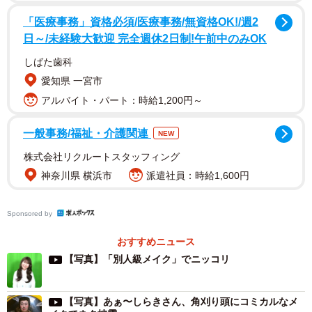
ルーム」。あぁ〜しらきさん自らがモデルになり、ヘアメ
「医療事務」資格必須/医療事務/無資格OK!/週2
日～/未経験大歓迎 完全週休2日制!午前中のみOK
イクさんからプロのテクニックを学ぶという内容です。
しばた歯科
7月に公開された最新回のテーマは「別人級メイク」。厚
愛知県 一宮市
塗りに見えないファンデーションの塗り方や小顔効果のあ
アルバイト・パート：時給1,200円～
るシェーディングの入れ方、最近流行りのリップの情報な
一般事務/福祉・介護関連
どを交えながら、あぁ〜しらきさんはみるみる変化。自身
NEW
の変身ぶりに「きれい！」「美しい！」とうっとりする場
株式会社リクルートスタッフィング
面もあり、最後には「マダムみたい」「メイクとカツラの
神奈川県 横浜市
派遣社員：時給1,600円
すごさ！」と感嘆の声を上げました。
Sponsored by
動画の視聴者からは「しらきさんは角刈りのカツラでも
おすすめニュース
顔は可愛いから」「お顔立ちが整ってらっしゃる」「普通
【写真】「別人級メイク」でニッコリ
にかわいい！」などの声が上がり、中には「川口春奈ちゃ
ん」「ラランドサーヤに似てる」といった最上級の賛辞も
【写真】あぁ〜しらきさん、角刈り頭にコミカルなメ
ありました。