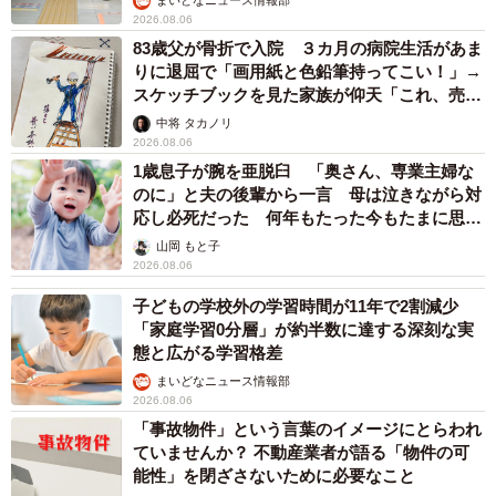
まいどなニュース情報部
2026.08.06
83歳父が骨折で入院 ３カ月の病院生活があま
りに退屈で「画用紙と色鉛筆持ってこい！」→
スケッチブックを見た家族が仰天「これ、売れ
ますよ…」
中将 タカノリ
2026.08.06
1歳息子が腕を亜脱臼 「奥さん、専業主婦な
のに」と夫の後輩から一言 母は泣きながら対
応し必死だった 何年もたった今もたまに思い
出し…
山岡 もと子
2026.08.06
子どもの学校外の学習時間が11年で2割減少
「家庭学習0分層」が約半数に達する深刻な実
態と広がる学習格差
まいどなニュース情報部
2026.08.06
「事故物件」という言葉のイメージにとらわれ
ていませんか？ 不動産業者が語る「物件の可
能性」を閉ざさないために必要なこと