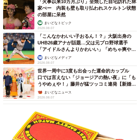
「火事以来10カ月ぶり」全焼した自宅訪れた林
家ぺー 内装も壁も取り払われスケルトン状態
の部屋に呆然
まいどなトピック
2026.08.07
「こんなかわいい子おるん！？」大阪出身の
UHB26歳アナが話題…父は元プロ野球選手
「アイドルさんよりかわいい」「めちゃ爽や
か」
まいどなメディア
2026.08.07
世界一周中に3度も出会った運命的カップル
口では言えない「ジョージアの熱い夜」に「も
うやめぇや！」藤井が猛ツッコミ連発【新婚さ
ん】
まいどなニュース
2026.08.07