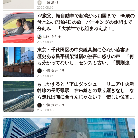
平藤 清刀
2026.08.06
72歳父、軽自動車で新潟から四国まで 65歳の
母と2人で3泊4日の旅 パーキングの休憩まで
分刻み… 「大学生でも組まねえよ！」
山岡 もと子
2026.08.06
東京・千代田区の中央線高架に心ない落書き
歴史ある昌平橋架道橋の被害に怒りの声 「何
も分かってないし、センスも古い」「罰則強化
して」
中将 タカノリ
2026.08.06
もしかすると「下山ダッシュ」 リニア中央新
幹線の長野県駅 在来線との乗り継ぎなし→な
ら走れば間に合うんじゃない？ 惜しい位置関
係が反響
中将 タカノリ
2026.08.06