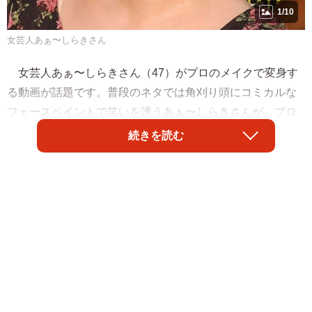
1/10
女芸人あぁ〜しらきさん
女芸人あぁ〜しらきさん（47）がプロのメイクで変身す
る動画が話題です。普段のネタでは角刈り頭にコミカルな
フェースペイントで笑いを誘うあぁ〜しらきさんが、プロ
の技でやさしく上品な印象に激変。ネット上では「しらき
続きを読む
さんかわいい〜！」「まじできれいやん」など、驚きの声
が続々と上がっています。