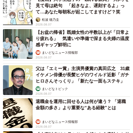
見て母は絶句 「起きなよ、遅刻するよ」っ
て…あなた毎朝私が起こしてますけど？笑
松波 穂乃圭
2026.08.07
【お盆の帰省】既婚女性の半数以上が「日常よ
り疲れる」 気遣いや準備で深まる夫婦の温度
感ギャップ鮮明に
まいどなニュース情報部
2026.08.07
父は「エミー賞」主演男優賞の真田広之 31歳
イケメン俳優が長髪ヒゲのワイルド近影「ガチ
ヒロさんそっくり」「新たな一面もステキ」
まいどなトピック
2026.08.07
退職金を運用に回せる人は何が違う？ 「退職
金額の多さ」より重要な“ある経験”とは
まいどなニュース情報部
2026.08.07