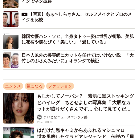
イクでネタ披露
【写真】あぁ〜しらきさん、セルフメイクとプロのメ
イクを比較
韓国女優ハン・ソヒ、全身タトゥー姿に世界が衝撃、美肌
に花柄や蝶なびく「美しい」「愛している」
日本人以外の美容師にカットを任せてはいけない説 「大
竹しのぶさんみたいに」オランダで検証
エンタメ
気になる
ファッション
もしかしてノーパン？ 素肌に黒ストッキング
とハイレグ ちとせよしの写真集「 大胆なカ
ットが盛りだくさんです… 心して見てくださ
い」
まいどなニュースエンタメ部
2026.08.08
はだけた黒キャミからあふれるマシュマロ 一
世を風靡したグラビアレジェンド 伝説の「貝