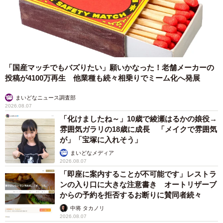
「国産マッチでもバズりたい」願いかなった！老舗メーカーの
投稿が4100万再生 他業種も続々相乗りでミーム化へ発展
まいどなニュース調査部
2026.08.07
「化けましたね～」10歳で綾瀬はるかの娘役→
雰囲気ガラリの18歳に成長 「メイクで雰囲気
が」「宝塚に入れそう」
まいどなメディア
2026.08.07
「即座に案内することが不可能です」レストラ
ンの入り口に大きな注意書き オートリザーブ
からの予約を拒否するお断りに賛同者続々
中将 タカノリ
2026.08.07