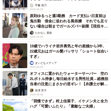
平藤 清刀
2026.08.08
原則ゆるっと週3勤務 カード支払い日直前は
鬼出勤 借金に追われる風俗嬢 それでも足り
ない場合は朝までガールズバー副業【現役キャ
ストに取材】
たかなし 亜妖
2026.08.08
19歳でハライチ岩井勇気と年の差婚から3年、
22歳元おはガール髪バッサリ「ショート似合い
すぎ」
まいどなメディア
2026.08.08
オフィスに置かれたウォーターサーバー 空の
2Lボトル持参し毎日給水する男性社員→総務担
当者の注意にまさかの逆ギレ！【弁護士が解
説】
長澤 芳子
2026.08.08
「我慢できず」村上佳菜子、イケメン夫と全力
ハグ「可愛いふたり」「素敵なご夫婦」