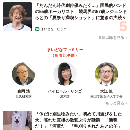
「だんだん時代劇俳優みたく…」国民的バンド
の55歳ボーカリスト 競馬界の57歳レジェンド
らとの「夏祭り満喫ショット」に驚きの声続々
まいどなトピック
６位以降を見る
まいどなファミリー
（新着記事順）
森岡 浩
ハイヒール・リンゴ
大江 篤
姓氏研究家
漫才師
園田学園女子大学学長
もっと見る
「体だけ別生物みたい」初めて川遊びをした
犬、濡れた直後の激変ぶりが話題 「新種
だ！」「河童だ」「毛刈りされたあとの羊」