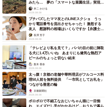
みたら… 夢の「スマートな菜園生活」実現な
るか
井二 かける
2026.08.08
プチバズしたママ友とのLINEスクショ うっ
かり電話番号を流出させちゃった！ 激怒する
友人 慰謝料の相場はいくらですか【弁護士が
解説】
長澤 芳子
2026.08.08
「テレビより私を見て？」パパの目の前に陣取
る犬に1.4万いいね あまりにも健気な熱烈ア
ピールのちょっと切ない結末
梨木 香奈
2026.08.08
太っ腹！京都の老舗中華料理店がフルコース料
理50人前を無料提供 「一市民としてお礼を」
つながる善意の輪
京都新聞社
2026.08.08
ボロボロで不細工なおじいちゃん猫に一目惚
れ エイズだし手がかかるけど…おうちで暮ら