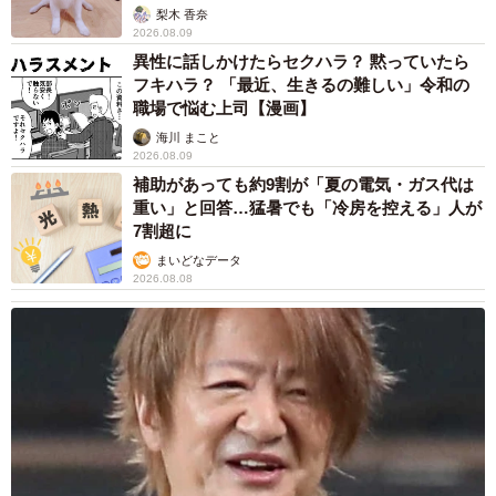
梨木 香奈
2026.08.09
異性に話しかけたらセクハラ？ 黙っていたら
フキハラ？ 「最近、生きるの難しい」令和の
職場で悩む上司【漫画】
海川 まこと
2026.08.09
補助があっても約9割が「夏の電気・ガス代は
重い」と回答…猛暑でも「冷房を控える」人が
7割超に
まいどなデータ
2026.08.08