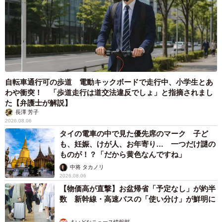
自転車通行可の歩道 電動キックボードで走行中、小学生とあ
わや衝突！ 「歩道走行は道交法違反でしょ」と指摘されまし
た【弁護士が解説】
長澤 芳子
2026.08.06
タイの電車の中で見た優先席のマーク 子ど
も、妊娠、けが人、お年寄り… 一つだけ謎の
ものが！？「だから黄色なんですね」
中将 タカノリ
2026.08.06
【物価高が直撃】お盆帰省「予定なし」が約半
数 新幹線・高速バスの「使い分け」が鮮明に