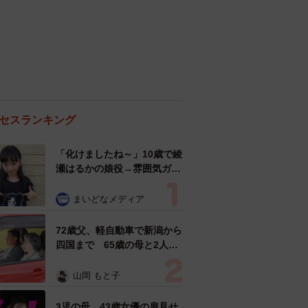
セスランキング
「化けましたね～」10歳で綾
瀬はるかの娘役→雰囲気ガラ
リの18歳に成長 「メイクで
雰囲気が」「宝塚に入れそ
まいどなメディア
う」
72歳父、軽自動車で新潟から
四国まで 65歳の母と2人で
3泊4日の旅 パーキングの休
憩まで分刻み… 「大学生で
山岡 もと子
も組まねえよ！」
3児の母 43歳女優の肩見せ