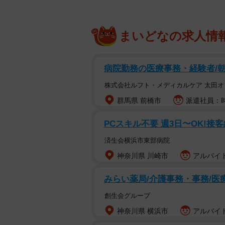
まいどなの求人情
病院勤務の医療事務・経験者/朝
株式会社ルフト・メディカルケア 太田オ
群馬県 前橋市
派遣社員：時
PCスキル不要 週3日〜OK!
済生会横浜市東部病院
神奈川県 川崎市
アルバイト
みらい薬局/介護事務・事務/医
創生会グループ
神奈川県 横浜市
アルバイト