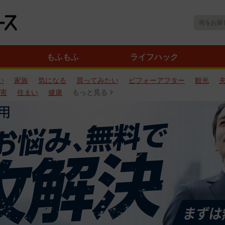
もふもふ
ライフハック
い
家族
気になる
買ってみたい
ビフォーアフター
観光
害
住まい
健康
もっと見る