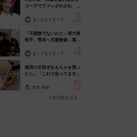
コーデでファンざわざわ
「色っぽすぎて思わず二度
見」「むっかしからずっと可
まいどなトピック
愛い」
「不謹慎でないかと」実力派
歌手、熊本へ支援物資…運搬
トラックの車体デザインにた
めらい 「痛いほど伝わる」
まいどなトピック
「行動され立派」
猫用の爪研ぎおもちゃを買っ
たら…「これで合ってます
か？」予想外の使い方が大反
響 「100点満点」「かわい
梨木 香奈
いからよし！」
６位以降を見る