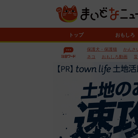
ニ
トップ
おもしろ
ュ
ー
保護犬・保護猫
かんさ
ス
一
ネコ
おもしろ動画
災
覧