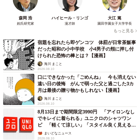
森岡 浩
ハイヒール・リンゴ
大江 篤
姓氏研究家
漫才師
園田学園女子大学学長
もっと見る
宿題を忘れたら即ゲンコツ 体罰が日常茶飯事
だった昭和の小中学校 小4男子の頬に押し付
けられた恐怖の棒とは？【漫画】
海川 まこと
2026.08.10
口にできなかった「ごめんね」 今も消えない
遠い日の後悔 がんで弱った父と過ごした3カ
月は最後の贈り物かもしれない【漫画】
海川 まこと
2026.08.10
8月13日まで期間限定3990円 「アイロンなし
でキレイに着られる」ユニクロのシャツワン
ピ 「軽くて涼しい」「スタイル良く見える」
の声
まいどなニュース
2026.08.10