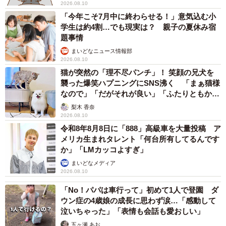
2026.08.10
「今年こそ7月中に終わらせる！」意気込む小
学生は約4割…でも現実は？ 親子の夏休み宿
題事情
まいどなニュース情報部
2026.08.10
猫が突然の「理不尽パンチ」！ 笑顔の兄犬を
襲った爆笑ハプニングにSNS沸く 「まぁ猫様
なので」「だがそれが良い」「ふたりともかわ
いいね」
梨木 香奈
2026.08.10
令和8年8月8日に「888」高級車を大量投稿 ア
メリカ生まれタレント「何台所有してるんです
か」「LMカッコよすぎ」
まいどなメディア
2026.08.10
「No！パパは車行って」初めて1人で登園 ダ
ウン症の4歳娘の成長に思わず涙…「感動して
泣いちゃった」「表情も会話も愛おしい」
五ヶ瀬 あお