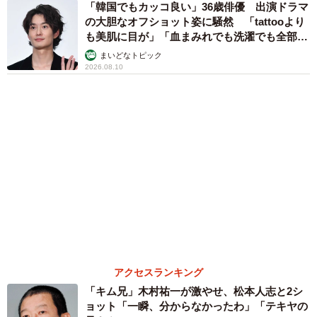
「韓国でもカッコ良い」36歳俳優 出演ドラマ
の大胆なオフショット姿に騒然 「tattooより
も美肌に目が」「血まみれでも洗濯でも全部か
っこいい」
まいどなトピック
2026.08.10
アクセスランキング
「キム兄」木村祐一が激やせ、松本人志と2シ
ョット「一瞬、分からなかったわ」「テキヤの