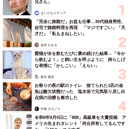
兄さん」
まいどなメディア
「完全に旅館だ」お盆も仕事…30代独身男性、
自宅で旅館料理を再現 「マジですごい」「天
才だ」「私もまねしたい」
金井 かおる
愛猫が水を飲むたびに褒め続けた結果→「今か
ら飲むよ！」と飼い主を呼ぶように 誇らしげ
な表情に「かしこい」「えらい」
梨木 香奈
お祭りの夜の駅のトイレ 捨てられた1匹の金
魚は酸欠状態だった 塩水浴で元気取り戻し白
点病の治療も奏功した
中将 タカノリ
令和8年8月8日に「888」高級車を大量投稿 ア
メリカ生まれタレント「何台所有してるんです