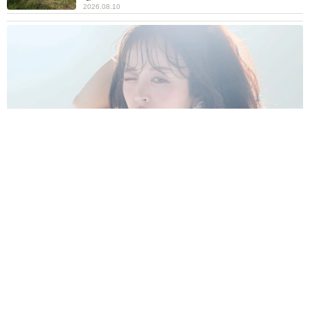
2026.08.10
平成ギャル界のカリスマRumi 心ない言葉に傷ついたコロナ
禍 「ホンマでっか!?TV」から朝ドラへ 「アンチを見返す日
がキター！」
石井 隼人
2026.08.10
【漫画】宅配業者の誤配や荷物のいい加減な扱
いに、思わず「本人が謝りに来い！」…これっ
てカスハラになりますか？