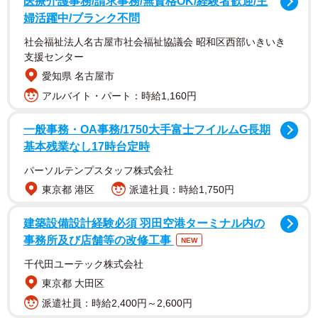
医療介護事務/請求事務/無資格OK/経験者歓迎/主
婦活躍中/ブランク不問
社会福祉法人名古屋市社会福祉協議会 昭和区西部いきいき
支援センター
愛知県 名古屋市
アルバイト・パート：時給1,160円
一般事務・OA事務/1750大手富士フイルムG長期
基本残業なし17時台定時
パーソルテンプスタッフ株式会社
東京都 港区
派遣社員：時給1,750円
建築設備設計経験必須 羽田空港ターミナル内の
事務所及び店舗等の改修工事
NEW
千代田ユーテック株式会社
東京都 大田区
派遣社員：時給2,400円～2,600円