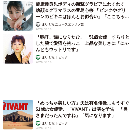
健康優良児ボディの衝撃グラビアにわくわく
幼顔＆グラマラスの豊島心桜 「ピンクやグリ
ーンのビキニはほんとお似合い」「ここちゃん
天使 また可愛くなった」
まいどなニュースエンタメ部
2026.08.10
「嗚呼、猫になりたひ」 51歳女優 すらりと
した腕で愛猫を抱っこ 上品な美しさに「にゃ
んともウットリです」
まいどなトピック
2026.08.10
「めっちゃ美しい方」夫は有名俳優…もうすぐ
51歳の女優妻、「VIVANT」出演を予告 「奥
さまだったんですね」「気になります」
まいどなトピック
2026.08.10