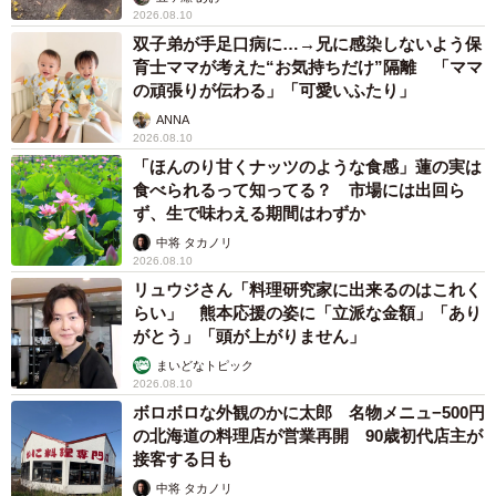
2026.08.10
双子弟が手足口病に…→兄に感染しないよう保
育士ママが考えた“お気持ちだけ”隔離 「ママ
の頑張りが伝わる」「可愛いふたり」
ANNA
2026.08.10
「ほんのり甘くナッツのような食感」蓮の実は
食べられるって知ってる？ 市場には出回ら
ず、生で味わえる期間はわずか
中将 タカノリ
2026.08.10
リュウジさん「料理研究家に出来るのはこれく
らい」 熊本応援の姿に「立派な金額」「あり
がとう」「頭が上がりません」
まいどなトピック
2026.08.10
ボロボロな外観のかに太郎 名物メニュ−500円
の北海道の料理店が営業再開 90歳初代店主が
接客する日も
中将 タカノリ