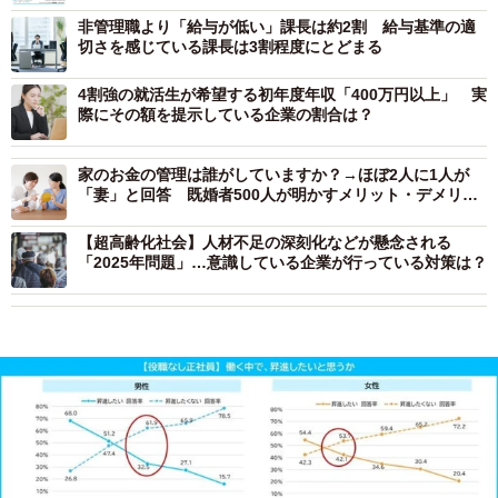
非管理職より「給与が低い」課長は約2割 給与基準の適
切さを感じている課長は3割程度にとどまる
4割強の就活生が希望する初年度年収「400万円以上」 実
際にその額を提示している企業の割合は？
家のお金の管理は誰がしていますか？→ほぼ2人に1人が
「妻」と回答 既婚者500人が明かすメリット・デメリッ
ト
【超高齢化社会】人材不足の深刻化などが懸念される
「2025年問題」…意識している企業が行っている対策は？