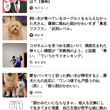
は？【漫画】
海川 まこと
2026.08.06
飼い主が食べているヨーグルトをもらえなかっ
た犬さん、爆裂に拗ねた顔がかわいすぎ「鼻息
フスフス」「反則レベル」
椎名 碧
2026.08.06
コガネムシを見つめる猫とパパ、偶然生まれた
神々しい構図が「宗教画のよう」と話題 「尊
い」「ていうかライオンキング」
梨木 香奈
2026.08.06
髪をバッサリと切った飼い主が帰宅すると→愛
犬たちの反応に「ワンコ様でも戸惑うのね
（笑）」「困り顔がかわいい」
ANNA
2026.08.06
「誰かみたいにならなきゃ」 他人を正解にし
て生きてきた母親 自己主張が苦手な娘に教わ