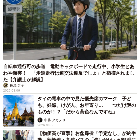
自転車通行可の歩道 電動キックボードで走行中、小学生とあ
わや衝突！ 「歩道走行は道交法違反でしょ」と指摘されまし
た【弁護士が解説】
長澤 芳子
2026.08.06
タイの電車の中で見た優先席のマーク 子ど
も、妊娠、けが人、お年寄り… 一つだけ謎の
ものが！？「だから黄色なんですね」
中将 タカノリ
2026.08.06
【物価高が直撃】お盆帰省「予定なし」が約半
数 新幹線・高速バスの「使い分け」が鮮明に