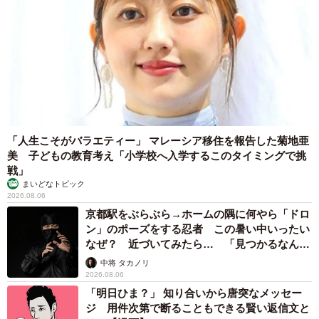
「人生こそがバラエティー」 マレーシア移住を報告した菊地亜
美 子どもの教育考え「小学校へ入学するこのタイミングで挑
戦」
まいどなトピック
2026.08.06
京都駅をぶらぶら→ホームの隅に何やら「ドロ
ン」のポーズをする忍者 この暑い中いったい
なぜ？ 近づいてみたら… 「見つかるなんて
未熟」
中将 タカノリ
2026.08.06
「明日ひま？」 知り合いから唐突なメッセー
ジ 用件次第で断ることもできる賢い返信文と