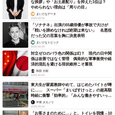
な挨拶」や「お土産配り」を抑えた1位は？
やめられない理由は「周りの目」
まいどなデータ
2026.08.06
「ソナチネ」出演の55歳俳優が事故で大けが
「戦いを諦めなければ絶望は来ない」 名悪役
だった父の言葉を胸に決意表明
まいどなトピック
2026.08.05
対立ゼロのバラ色の関係は幻？ 現代の日中関
係は改善ではなく管理 偶発的な軍事衝突や経
済的混乱を避ける現状維持こそ重視
和田 大樹
2026.08.04
東大生が家庭教師やめて、はじめたバイトが噂
に…… スーパー「まいばすけっと」の超高額
時給に衝撃「効率的」「みんな働きやすいって
言ってる」
中将 タカノリ
2026.08.04
「お客さまのために…」と、トイレを我慢→10