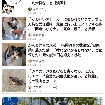
った大切なこと【漫画】
海川 まこと
2026.08.06
「かわいいストーカーに追われています」甘え
ん坊な元保護猫 最後は飼い主にダイブする姿
に「間違いなく犬」「完全に親子」と反響
梨木 香奈
2026.08.06
がんと片目の失明、3時間おきの壮絶な介護を
乗り越えた猫 「叶わないかもしれない」と覚
悟した19歳の誕生日を迎えて感動
古川 諭香
2026.08.06
「カニにアジをあげると青くなる」ほんと
に！？ 「自然の染色技術が凄い」と話題に
その理由とは…？
竹中 友一（RinToris）
2026.08.06