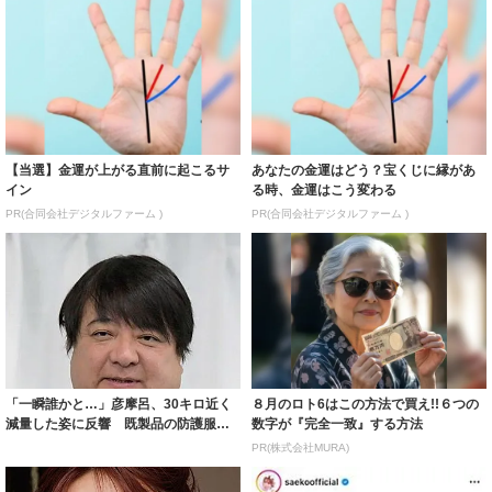
【当選】金運が上がる直前に起こるサ
あなたの金運はどう？宝くじに縁があ
イン
る時、金運はこう変わる
PR(合同会社デジタルファーム )
PR(合同会社デジタルファーム )
「一瞬誰かと…」彦摩呂、30キロ近く
８月のロト6はこの方法で買え!!６つの
減量した姿に反響 既製品の防護服が
数字が『完全一致』する方法
着られると...
PR(株式会社MURA)