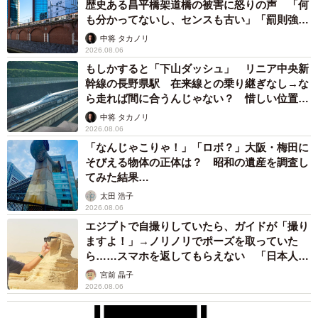
歴史ある昌平橋架道橋の被害に怒りの声 「何
も分かってないし、センスも古い」「罰則強化
して」
中将 タカノリ
2026.08.06
もしかすると「下山ダッシュ」 リニア中央新
幹線の長野県駅 在来線との乗り継ぎなし→な
ら走れば間に合うんじゃない？ 惜しい位置関
係が反響
中将 タカノリ
2026.08.06
「なんじゃこりゃ！」「ロボ？」大阪・梅田に
そびえる物体の正体は？ 昭和の遺産を調査し
てみた結果…
太田 浩子
2026.08.06
エジプトで自撮りしていたら、ガイドが「撮り
ますよ！」→ノリノリでポーズを取っていた
ら……スマホを返してもらえない 「日本人は
カモ代表かも」「私は6時間で3万円払った」
宮前 晶子
2026.08.06