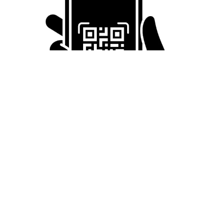
「LINEのQRコードを添付して」社長をかたる詐欺メール
続々 社員を個人アカウントへ誘導→最後は不正送金…求めら
れる「だまされる前提」の対策
井二 かける
2026.08.06
重みも歴史もズッシリ…出雲大社の日本最大級
「大しめ縄」が8年ぶり掛けかえ 伝統の「大
撚り合わせ」が28万回超再生「ほんとに圧巻」
まいどなニュース調査部
2026.08.06
「これ全部長野県」海外のような絶景ショット