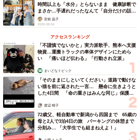
時間以上も「水分」とらないまま 健康診断で
まさか…手遅れだったなんて「自分だけの話で
はなく、日本中で起きている問題では？」
宮前 晶子
2026.08.04
アクセスランキング
「不謹慎でないかと」実力派歌手、熊本へ支援
物資…運搬トラックの車体デザインにためら
い 「痛いほど伝わる」「行動され立派」
まいどなトピック
「そのままにしといてください」道路で動けな
い猫を前に返された一言… 懸命に生きようと
した4日間 「命の重さはみんな同じ」保護団
体代表の訴え
渡辺 晴子
72歳父、軽自動車で新潟から四国まで 65歳の
母と2人で3泊4日の旅 パーキングの休憩まで
分刻み… 「大学生でも組まねえよ！」
山岡 もと子