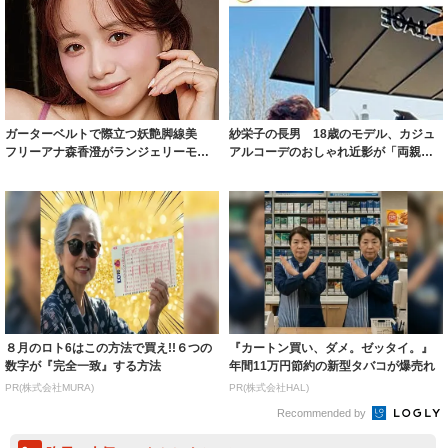
ガーターベルトで際立つ妖艶脚線美
紗栄子の長男 18歳のモデル、カジュ
フリーアナ森香澄がランジェリーモデ
アルコーデのおしゃれ近影が「両親の
ルに ｢PE...
いいとこ取...
８月のロト6はこの方法で買え!!６つの
『カートン買い、ダメ。ゼッタイ。』
数字が『完全一致』する方法
年間11万円節約の新型タバコが爆売れ
PR(株式会社MURA)
PR(株式会社HAL)
Recommended by