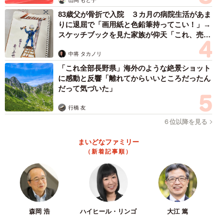
83歳父が骨折で入院 ３カ月の病院生活があま
りに退屈で「画用紙と色鉛筆持ってこい！」→
スケッチブックを見た家族が仰天「これ、売れ
ますよ…」
中将 タカノリ
「これ全部長野県」海外のような絶景ショット
に感動と反響「離れてからいいところだったん
だって気づいた」
行橋 友
６位以降を見る
まいどなファミリー
（新着記事順）
森岡 浩
ハイヒール・リンゴ
大江 篤