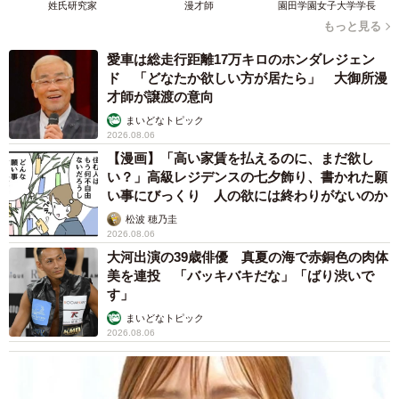
姓氏研究家
漫才師
園田学園女子大学学長
もっと見る
愛車は総走行距離17万キロのホンダレジェン
ド 「どなたか欲しい方が居たら」 大御所漫
才師が譲渡の意向
まいどなトピック
2026.08.06
【漫画】「高い家賃を払えるのに、まだ欲し
い？」高級レジデンスの七夕飾り、書かれた願
い事にびっくり 人の欲には終わりがないのか
松波 穂乃圭
2026.08.06
大河出演の39歳俳優 真夏の海で赤銅色の肉体
美を連投 「バッキバキだな」「ばり渋いで
す」
まいどなトピック
2026.08.06