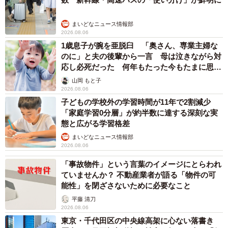
まいどなニュース情報部
2026.08.06
1歳息子が腕を亜脱臼 「奥さん、専業主婦な
のに」と夫の後輩から一言 母は泣きながら対
応し必死だった 何年もたった今もたまに思い
出し…
山岡 もと子
2026.08.06
子どもの学校外の学習時間が11年で2割減少
「家庭学習0分層」が約半数に達する深刻な実
態と広がる学習格差
まいどなニュース情報部
2026.08.06
「事故物件」という言葉のイメージにとらわれ
ていませんか？ 不動産業者が語る「物件の可
能性」を閉ざさないために必要なこと
平藤 清刀
2026.08.06
東京・千代田区の中央線高架に心ない落書き