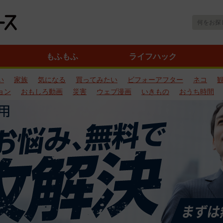
もふもふ
ライフハック
い
家族
気になる
買ってみたい
ビフォーアフター
ネコ
ョン
おもしろ動画
災害
ウェブ漫画
いきもの
おうち時間