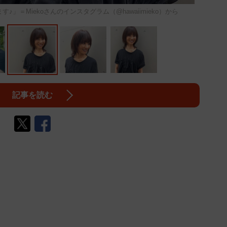
」＝Miekoさんのインスタグラム（@hawaiimieko）から
記事を読む