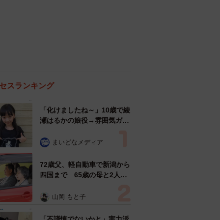
セスランキング
「化けましたね～」10歳で綾
瀬はるかの娘役→雰囲気ガラ
リの18歳に成長 「メイクで
雰囲気が」「宝塚に入れそ
まいどなメディア
う」
72歳父、軽自動車で新潟から
四国まで 65歳の母と2人で
3泊4日の旅 パーキングの休
憩まで分刻み… 「大学生で
山岡 もと子
も組まねえよ！」
「不謹慎でないかと」実力派