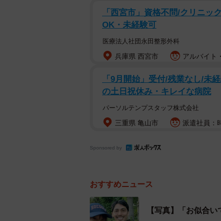
「西宮市」資格不問/クリニック
OK・未経験可
医療法人社団永田整形外科
兵庫県 西宮市
アルバイト・
「9月開始」受付/残業なし/未
の土日祝休み・キレイな病院
パーソルテンプスタッフ株式会社
三重県 亀山市
派遣社員：時
Sponsored by
おすすめニュース
【写真】「お似合い