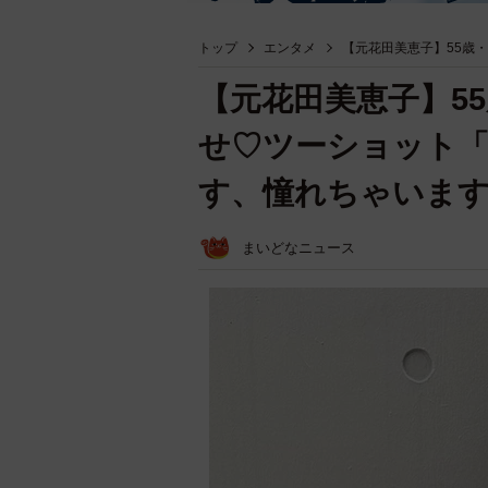
トップ
エンタメ
【元花田美恵子】55歳・
【元花田美恵子】55
せ♡ツーショット
す、憧れちゃいま
まいどなニュース