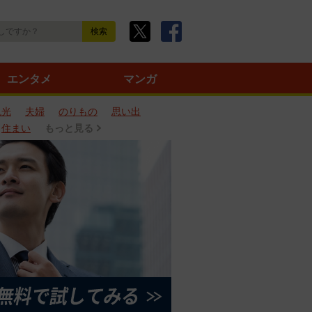
エンタメ
マンガ
観光
夫婦
のりもの
思い出
住まい
もっと見る