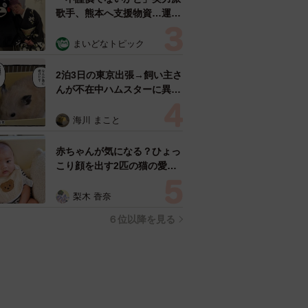
歌手、熊本へ支援物資…運搬
トラックの車体デザインにた
めらい 「痛いほど伝わる」
まいどなトピック
「行動され立派」
2泊3日の東京出張→飼い主さ
んが不在中ハムスターに異
変 眉間にできた深いしわ、
「急に老けた？」【漫画】
海川 まこと
赤ちゃんが気になる？ひょっ
こり顔を出す2匹の猫の愛ら
しさに悶絶…！ 「こんなか
わいい構図あります？」「ベ
梨木 香奈
ストショットすぎる！」
６位以降を見る