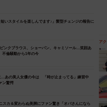
 短いスタイルを楽しんでます♪」髪型チェンジの報告に
アク
透けピンクブラウス、ショーパン、キャミソール…笑顔あ
、不倫騒動から1年の今
のに…あの美人女優の今は 「時が止まってる」練習中
ァン驚愕
ミニスカ＆変わらぬ美脚にファン驚き「オバさんになら