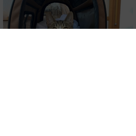
かかりつけ動物病院の「時間外診療」が減少の理由は？ 夜間
や休日の“時間外診療”を続ける難しさ
小宮 みぎわ
2026.08.05
「おしりふきのストック、あと何個か分かりま
すか？」先輩パパに聞かれ言葉を詰まらせる
夫 家事は「かなりやってる」はずだった
山岡 もと子
2026.08.05
「このやり方で合ってるん？」小学校から持ち