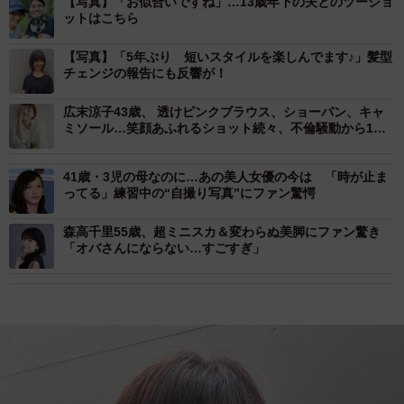
【写真】「お似合いですね」…13歳年下の夫とのツーショ
ットはこちら
【写真】「5年ぶり 短いスタイルを楽しんでます♪」髪型
チェンジの報告にも反響が！
広末涼子43歳、 透けピンクブラウス、ショーパン、キャ
ミソール…笑顔あふれるショット続々、不倫騒動から1年
の今
41歳・3児の母なのに…あの美人女優の今は 「時が止ま
ってる」練習中の“自撮り写真”にファン驚愕
森高千里55歳、超ミニスカ＆変わらぬ美脚にファン驚き
「オバさんにならない…すごすぎ」