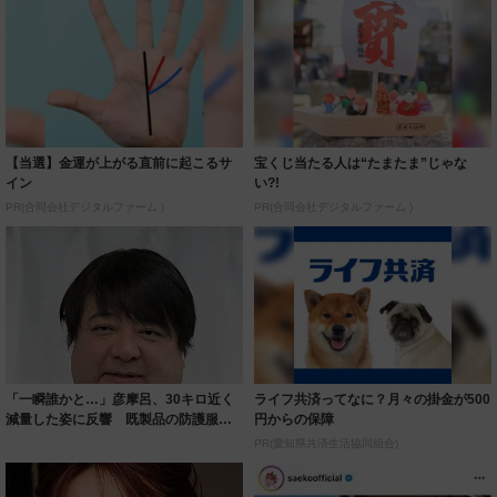
【当選】金運が上がる直前に起こるサ
宝くじ当たる人は“たまたま”じゃな
イン
い?!
PR(合同会社デジタルファーム )
PR(合同会社デジタルファーム )
「一瞬誰かと…」彦摩呂、30キロ近く
ライフ共済ってなに？月々の掛金が500
減量した姿に反響 既製品の防護服が
円からの保障
着られると...
PR(愛知県共済生活協同組合)