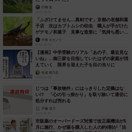
行橋 友
2026.08.06
「ふざけてません…真剣です」京都の老舗和菓
子店 次はカブトムシの幼虫 職人が手がけた
ゲテモノ和菓子 見事な造形に「気持ち悪いく
らいリアル」
中将 タカノリ
2026.08.05
【漫画】中学受験のリアル「あの子、最近見な
いね」…御三家を目指していたはずの家庭が消
えていく 限界を迎えた子を目の当りに
松波 穂乃圭
2026.08.05
じつは「事故物件」にはっきりした定義はな
い!? 「心の引っ掛かり」を取り除いて適切に
処分すれば売れる
平藤 清刀
2026.08.05
市販薬のオーバードーズ対策で改正薬機法が5
月に施行、かぜ薬を購入した人の約6割が「法