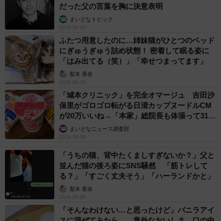
だった父の言葉を胸に決意表明
まいどなトピック
2026.08.05
ふたつ用意したのに…姉妹猫がひとつのベッド
にぎゅうぎゅう詰め状態！ 密着して眠る姿に
「はみ出てる（笑）」「幸せつまってます」
梨木 香奈
2026.08.05
「城本クリニック」を完全オマージュ 吉田沙
保里がゴロゴロ転がる日清カップヌードルCM
が20万いいね→「本家」総院長も体張って31万
いいね
まいどなニュース調査部
2026.08.05
「うちの猫、背中たくましすぎないか？」父と
並んだ猫の後ろ姿にSNS騒然 「筋トレして
る？」「すごく丈夫そう」「ハーランドかと」
梨木 香奈
2026.08.05
「そんなわけない…と思ったけど」バニラアイ
スに混ぜてみたら……意外なおいしさ 口の中