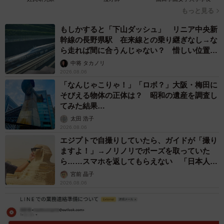
もっと見る
もしかすると「下山ダッシュ」 リニア中央新
幹線の長野県駅 在来線との乗り継ぎなし→な
ら走れば間に合うんじゃない？ 惜しい位置関
係が反響
中将 タカノリ
2026.08.06
「なんじゃこりゃ！」「ロボ？」大阪・梅田に
そびえる物体の正体は？ 昭和の遺産を調査し
てみた結果…
太田 浩子
2026.08.06
エジプトで自撮りしていたら、ガイドが「撮り
ますよ！」→ノリノリでポーズを取っていた
ら……スマホを返してもらえない 「日本人は
カモ代表かも」「私は6時間で3万円払った」
宮前 晶子
2026.08.06