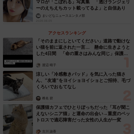
マロが「こぼれる」写真集 「透けランジェリ
ーのえちえちカット載ってるよ」と自信あり
まいどなニュースエンタメ部
2026.08.05
アクセスランキング
「そのままにしといてください」道路で動けな
い猫を前に返された一言… 懸命に生きようと
した4日間 「命の重さはみんな同じ」保護団
体代表の訴え
渡辺 晴子
涼しい「冷感敷きパッド」を気に入った猫さ
ん、”友達”をヨイショヨイショとご招待、毛づ
くろいでおもてなし
椎名 碧
保護猫カフェでひとりぼっちだった「耳が聞こ
えないシニア猫」と運命の出会い→重度のペッ
トロスで適応障害だった女性の人生が一変
古川 諭香