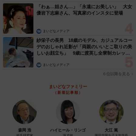
「わぁ…姐さん…」「永遠にお美しい」 大女
優岩下志麻さん、写真家のインスタに登場
まいどなメディア
紗栄子の長男 18歳のモデル、カジュアルコー
デのおしゃれ近影が「両親のいいとこ取りの美
しいお顔立ち」 9歳に渡英し全寮制カレッジ
で学ぶ
まいどなメディア
６位以降を見る
まいどなファミリー
（新着記事順）
森岡 浩
ハイヒール・リンゴ
大江 篤
姓氏研究家
漫才師
園田学園女子大学学長