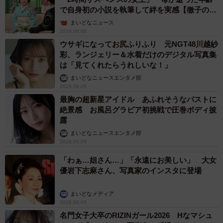
で自身初の小説を執筆して絆を実感【徹子の部
屋】
まいどなニュース
2026.08.06
ウサギになってお尻ふりふり 元NGT48川越紗
彩、ランジェリー＆水着だけのデジタル写真集
は「見てくれたらうれしいな！」
まいどなニュースエンタメ部
2026.08.05
最胸の超新星アイドル あふれそうなバストに
絶景感 お風呂グラビア初挑戦で圧巻ボディ披
露
まいどなニュースエンタメ部
2026.08.05
「わぁ…姐さん…」「永遠にお美しい」 大女
優岩下志麻さん、写真家のインスタに登場
まいどなメディア
2026.08.05
名門女子大卒のRIZINガール2026 Hなマシュ