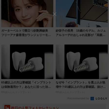
ガーターベルトで際立つ妖艶脚線美
紗栄子の長男 18歳のモデル、カジュ
フリーアナ森香澄がランジェリーモデ
アルコーデのおしゃれ近影が「両親の
ルに ｢PE...
いいとこ取...
65歳以上の方は要確認「インプラント
なぜ今「インプラント」を選ぶ人が急
は保険適用か？」あなたに沿った治療
増中？65歳以上の方は要確認。抜けた
法や費用を...
歯の放置は...
PR(あんしんインプラント)
PR(あんしんインプラント)
Recommended by
昨日の人気フォトセレクション