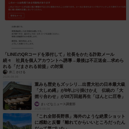
「LINEのQRコードを添付して」社長をかたる詐欺メール
続々 社員を個人アカウントへ誘導→最後は不正送金…求めら
れる「だまされる前提」の対策
井二 かける
2026.08.06
重みも歴史もズッシリ…出雲大社の日本最大級
「大しめ縄」が8年ぶり掛けかえ 伝統の「大
撚り合わせ」が28万回超再生「ほんとに圧巻」
まいどなニュース調査部
2026.08.06
「これ全部長野県」海外のような絶景ショット
に感動と反響「離れてからいいところだったん
だって気づいた」