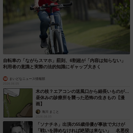
自転車の「ながらスマホ」罰則、6割超が「内容は知らない」
利用者の意識と実際の法的知識にギャップ大きく
まいどなニュース情報部
2026.08.05
木の枝？エアコンの送風口から細長いものが…
昼休みの診療所を襲った恐怖の生きもの【漫
画】
海川 まこと
2026.08.05
「ソナチネ」出演の55歳俳優が事故で大けが
「戦いを諦めなければ絶望は来ない」 名悪役