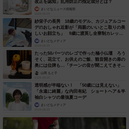
改正を認知」乱用防止の指定成分とは？
まいどなニュース情報部
2026.08.05
紗栄子の長男 18歳のモデル、カジュアルコー
デのおしゃれ近影が「両親のいいとこ取りの美
しいお顔立ち」 9歳に渡英し全寮制カレッジ
で学ぶ
まいどなメディア
2026.08.05
たった50パーツのレゴで作った極小仏壇 ろう
そく、花立て、お供えのご飯、観音開きの扉の
奥には位牌も…「チーンの音が聞こえてきそ
う」
山岡 もと子
2026.08.05
透明感が半端ない！ 「50歳には見えない」
「永遠に綺麗」な内田有紀 ショートヘア＆半
袖白シャツの最強夏コーデ
まいどなメディア
2026.08.05