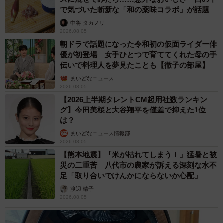
で気づいた斬新な「和の薬味コラボ」が話題
中将 タカノリ
2026.08.05
朝ドラで話題になった令和初の仮面ライダー俳
優が初登場 女手ひとつで育ててくれた母の手
伝いで料理人を夢見たことも【徹子の部屋】
まいどなニュース
2026.08.05
【2026上半期タレントCM起用社数ランキン
グ】今田美桜と大谷翔平を僅差で抑えた1位
は？
まいどなニュース情報部
2026.08.05
【熊本地震】「米が枯れてしまう！」猛暑と被
災の二重苦 八代市の農家が訴える深刻な水不
足「取り合いでけんかにならないか心配」
渡辺 晴子
2026.08.05