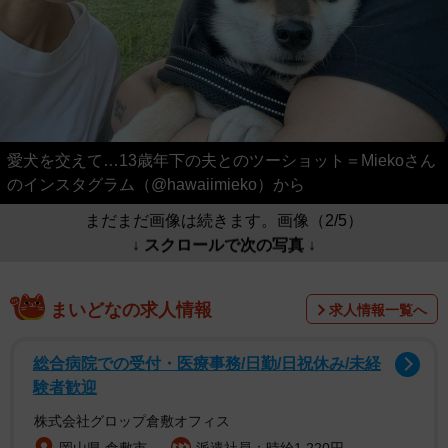
愛犬を交えて…13歳年下の夫とのツーショット＝Miekoさん
のインスタグラム（@hawaiimieko）から
まだまだ画像は続きます。画像（2/5）
↓ スクロールで次の写真 ↓
まいどなの求人情報
求人情報一覧へ
総合病院での受付・医療事務/日勤/日祝休み/未経
験者歓迎
株式会社グロップ倉敷オフィス
岡山県 倉敷市
派遣社員：時給1,220円