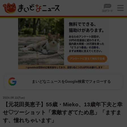
まいどなニュースをGoogle検索でフォローする
2024.06.11(Tue)
【元花田美恵子】55歳・Mieko、13歳年下夫と幸
せ♡ツーショット「素敵すぎてため息」「ますま
す、憧れちゃいます」