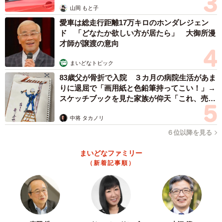
山岡 もと子
愛車は総走行距離17万キロのホンダレジェン
ド 「どなたか欲しい方が居たら」 大御所漫
才師が譲渡の意向
まいどなトピック
83歳父が骨折で入院 ３カ月の病院生活があま
りに退屈で「画用紙と色鉛筆持ってこい！」→
スケッチブックを見た家族が仰天「これ、売れ
ますよ…」
中将 タカノリ
６位以降を見る
まいどなファミリー
（新着記事順）