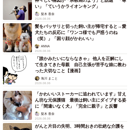
神々しい構図が「宗教画のよう」と話題 「尊
い」「ていうかライオンキング」
梨木 香奈
2026.08.06
髪をバッサリと切った飼い主が帰宅すると→愛
犬たちの反応に「ワンコ様でも戸惑うのね
（笑）」「困り顔がかわいい」
ANNA
2026.08.06
「誰かみたいにならなきゃ」 他人を正解にし
て生きてきた母親 自己主張が苦手な娘に教わ
った大切なこと【漫画】
海川 まこと
2026.08.06
「かわいいストーカーに追われています」甘え
ん坊な元保護猫 最後は飼い主にダイブする姿
に「間違いなく犬」「完全に親子」と反響
梨木 香奈
2026.08.06
がんと片目の失明、3時間おきの壮絶な介護を