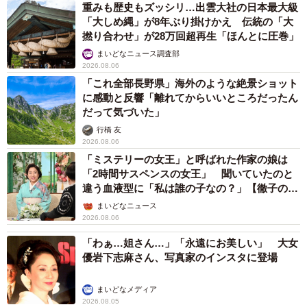
重みも歴史もズッシリ…出雲大社の日本最大級
「大しめ縄」が8年ぶり掛けかえ 伝統の「大
撚り合わせ」が28万回超再生「ほんとに圧巻」
まいどなニュース調査部
2026.08.06
「これ全部長野県」海外のような絶景ショット
に感動と反響「離れてからいいところだったん
だって気づいた」
行橋 友
2026.08.06
「ミステリーの女王」と呼ばれた作家の娘は
「2時間サスペンスの女王」 聞いていたのと
違う血液型に「私は誰の子なの？」【徹子の部
屋】
まいどなニュース
2026.08.06
「わぁ…姐さん…」「永遠にお美しい」 大女
優岩下志麻さん、写真家のインスタに登場
まいどなメディア
2026.08.05