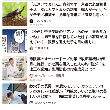
「ふざけてません…真剣です」京都の老舗和菓
子店 次はカブトムシの幼虫 職人が手がけた
ゲテモノ和菓子 見事な造形に「気持ち悪いく
らいリアル」
中将 タカノリ
2026.08.05
【漫画】中学受験のリアル「あの子、最近見な
いね」…御三家を目指していたはずの家庭が消
えていく 限界を迎えた子を目の当りに
松波 穂乃圭
2026.08.05
市販薬のオーバードーズ対策で改正薬機法が5
月に施行、かぜ薬を購入した人の約6割が「法
改正を認知」乱用防止の指定成分とは？
まいどなニュース情報部
2026.08.05
紗栄子の長男 18歳のモデル、カジュアルコー
デのおしゃれ近影が「両親のいいとこ取りの美
しいお顔立ち」 9歳に渡英し全寮制カレッジ
で学ぶ
まいどなメディア
2026.08.05