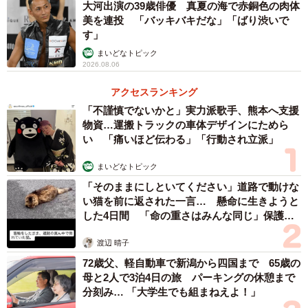
大河出演の39歳俳優 真夏の海で赤銅色の肉体
美を連投 「バッキバキだな」「ばり渋いで
す」
まいどなトピック
2026.08.06
アクセスランキング
「不謹慎でないかと」実力派歌手、熊本へ支援
物資…運搬トラックの車体デザインにためら
い 「痛いほど伝わる」「行動され立派」
まいどなトピック
「そのままにしといてください」道路で動けな
い猫を前に返された一言… 懸命に生きようと
した4日間 「命の重さはみんな同じ」保護団
体代表の訴え
渡辺 晴子
72歳父、軽自動車で新潟から四国まで 65歳の
母と2人で3泊4日の旅 パーキングの休憩まで
分刻み… 「大学生でも組まねえよ！」