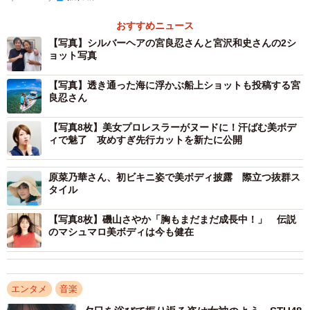
2/12
おすすめニュース
【写真】シルバーヘアの宮良忍さんと宮沢和史さんの2シ
宮良忍（@shinobu_miyara）さんのInstagramより
ョット写真
民宿宮良では美しい海でのクルージングやシュノーケリン
【写真】透き通った海に浮かぶ船上ショットも投稿する宮
良忍さん
グ、スキンダイビングも行っており、忍さんは透き通った
海に浮かぶ船上のショットなども投稿しています。
【写真8枚】美女プロレスラーがヌードに！汗ばむ美ボデ
ィで魅了 攻めすぎ先行カットを新たに公開
原菜乃華さん、初ビキニ姿で美ボディ披露 際立つ抜群ス
タイル
【写真8枚】磯山さやか「胸もまだまだ成長中！」 伝説
のマシュマロ美ボディは今も健在
エンタメ
音楽