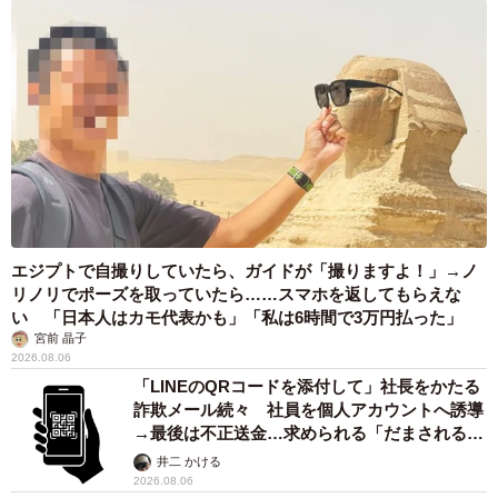
エジプトで自撮りしていたら、ガイドが「撮りますよ！」→ノ
リノリでポーズを取っていたら……スマホを返してもらえな
い 「日本人はカモ代表かも」「私は6時間で3万円払った」
宮前 晶子
2026.08.06
「LINEのQRコードを添付して」社長をかたる
詐欺メール続々 社員を個人アカウントへ誘導
→最後は不正送金…求められる「だまされる前
提」の対策
井二 かける
2026.08.06