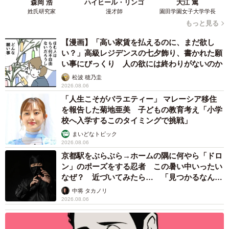
森岡 浩
ハイヒール・リンゴ
大江 篤
姓氏研究家
漫才師
園田学園女子大学学長
もっと見る
【漫画】「高い家賃を払えるのに、まだ欲し
い？」高級レジデンスの七夕飾り、書かれた願
い事にびっくり 人の欲には終わりがないのか
松波 穂乃圭
2026.08.06
「人生こそがバラエティー」 マレーシア移住
を報告した菊地亜美 子どもの教育考え「小学
校へ入学するこのタイミングで挑戦」
まいどなトピック
2026.08.06
京都駅をぶらぶら→ホームの隅に何やら「ドロ
ン」のポーズをする忍者 この暑い中いったい
なぜ？ 近づいてみたら… 「見つかるなんて
未熟」
中将 タカノリ
2026.08.06