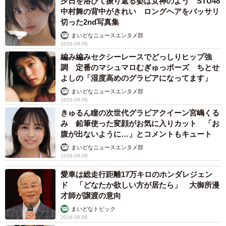
夕日を浴びて振り返る姿は女神のよう STU48
中村舞の背中がきれい ロングヘアをバッサリ
切った2nd写真集
まいどなニュースエンタメ部
2026.08.06
編み編みセクシーレースでどっしりヒップ強
調 定番のマシュマロむぎゅっポーズ ちとせ
よしの「湿度高めのグラビアになってます」
まいどなニュースエンタメ部
2026.08.06
きゅるん瞳の次世代グラビアクイーン宮嶋くる
3/12
み 鉛筆使った変顔がお気に入りカット 「お
腹が出ないように…」とコメントもキュート
宮良忍（@shinobu_miyara）さんのInstagramより
まいどなニュースエンタメ部
2026.08.06
愛車は総走行距離17万キロのホンダレジェン
ド 「どなたか欲しい方が居たら」 大御所漫
才師が譲渡の意向
まいどなトピック
2026.08.06