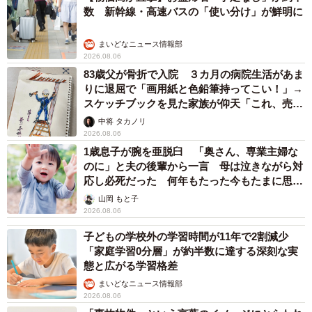
数 新幹線・高速バスの「使い分け」が鮮明に
まいどなニュース情報部
2026.08.06
83歳父が骨折で入院 ３カ月の病院生活があま
りに退屈で「画用紙と色鉛筆持ってこい！」→
スケッチブックを見た家族が仰天「これ、売れ
ますよ…」
中将 タカノリ
2026.08.06
1歳息子が腕を亜脱臼 「奥さん、専業主婦な
のに」と夫の後輩から一言 母は泣きながら対
応し必死だった 何年もたった今もたまに思い
出し…
山岡 もと子
2026.08.06
子どもの学校外の学習時間が11年で2割減少
「家庭学習0分層」が約半数に達する深刻な実
態と広がる学習格差
まいどなニュース情報部
2026.08.06