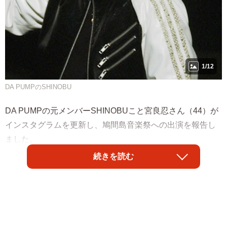
1/12
DA PUMPのSHINOBU
DA PUMPの元メンバーSHINOBUこと宮良忍さん（44）が
インスタグラムを更新し、鳩間島音楽祭への出演を報告し
ました。
続きを読む
忍さんは2006年にDA PUMPを脱退し、現在は沖縄の故
郷、小浜島で民宿宮良を営んでいます。忍さんは離島・鳩
間島で行われた音楽祭について「海がそばにある最高の会
場で気持ち良く唄わせて頂きました」「宮沢さんとも久し
ぶりの再会」と島唄を作曲した宮沢和史さんと肩を組む2シ