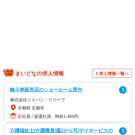
ョット写真を投稿しました。「鳩間島の音楽祭実行委員会
の皆様、お疲れ様でした」「鳩間島ファンの皆様も、あり
がとうございました」とイベントに関わった人たちに礼を
述べました。
まいどなの求人情報
求人情報一覧へ
輸入車販売店のショールーム受付
株式会社ジャパン・リリーフ
京都府 京都市
正社員 / 派遣社員：時給1,450円
介護福祉士/介護職員/週2から可/デイサービスの