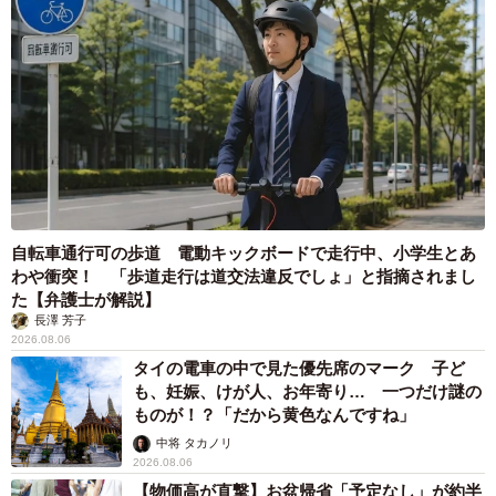
自転車通行可の歩道 電動キックボードで走行中、小学生とあ
わや衝突！ 「歩道走行は道交法違反でしょ」と指摘されまし
た【弁護士が解説】
長澤 芳子
2026.08.06
タイの電車の中で見た優先席のマーク 子ど
も、妊娠、けが人、お年寄り… 一つだけ謎の
ものが！？「だから黄色なんですね」
中将 タカノリ
2026.08.06
【物価高が直撃】お盆帰省「予定なし」が約半