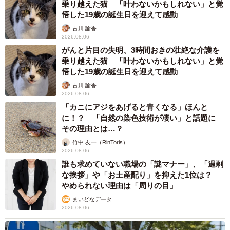
乗り越えた猫 「叶わないかもしれない」と覚
悟した19歳の誕生日を迎えて感動
古川 諭香
2026.08.06
がんと片目の失明、3時間おきの壮絶な介護を
乗り越えた猫 「叶わないかもしれない」と覚
悟した19歳の誕生日を迎えて感動
古川 諭香
2026.08.06
「カニにアジをあげると青くなる」ほんと
に！？ 「自然の染色技術が凄い」と話題に
その理由とは…？
竹中 友一（RinToris）
2026.08.06
誰も求めていない職場の「謎マナー」、「過剰
な挨拶」や「お土産配り」を抑えた1位は？
やめられない理由は「周りの目」
まいどなデータ
2026.08.06