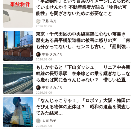
「事故物件」という言葉のイメージにとらわれ
ていませんか？ 不動産業者が語る「物件の可
能性」を閉ざさないために必要なこと
平藤 清刀
2026.08.06
東京・千代田区の中央線高架に心ない落書き
歴史ある昌平橋架道橋の被害に怒りの声 「何
も分かってないし、センスも古い」「罰則強化
して」
中将 タカノリ
2026.08.06
もしかすると「下山ダッシュ」 リニア中央新
幹線の長野県駅 在来線との乗り継ぎなし→な
ら走れば間に合うんじゃない？ 惜しい位置関
係が反響
中将 タカノリ
2026.08.06
「なんじゃこりゃ！」「ロボ？」大阪・梅田に
そびえる物体の正体は？ 昭和の遺産を調査し
てみた結果…
太田 浩子
2026.08.06