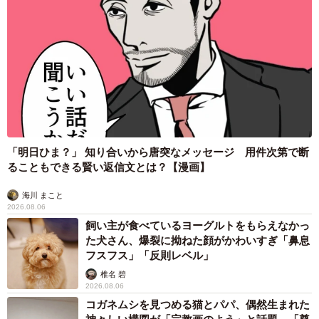
「明日ひま？」 知り合いから唐突なメッセージ 用件次第で断
ることもできる賢い返信文とは？【漫画】
海川 まこと
2026.08.06
飼い主が食べているヨーグルトをもらえなかっ
た犬さん、爆裂に拗ねた顔がかわいすぎ「鼻息
フスフス」「反則レベル」
椎名 碧
2026.08.06
コガネムシを見つめる猫とパパ、偶然生まれた