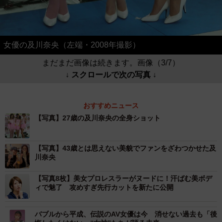
女優の及川奈央（左端・2008年撮影）
まだまだ画像は続きます。画像（3/7）
↓ スクロールで次の写真 ↓
おすすめニュース
【写真】27歳の及川奈央の全身ショット
【写真】43歳とは思えない美貌でファンをざわつかせた及
川奈央
【写真8枚】美女プロレスラーがヌードに！汗ばむ美ボデ
ィで魅了 攻めすぎ先行カットを新たに公開
バブルから平成、伝説のAV女優は今 消せない過去も「後