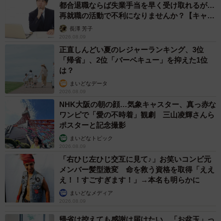
都合退職ならば失業手当を早く受け取れるが…
再就職の活動で不利になりませんか？【キャリ
アカウンセラーが解説】
長澤 芳子
2026.08.09
正直しんどい夏のレジャーランキング、3位
「帰省」、2位「バーベキュー」を抑えた1位
は？
まいどなデータ
2026.08.09
NHK大阪の朝の顔…気象キャスター、真っ赤な
ワンピで「愛の不時着」観劇 三山凌輝さんら
ポスターと記念撮影
まいどなトピック
2026.08.09
「右ひじ左ひじ交互に見て♪」お笑いコンビ元
メンバー髪型激変 命を救う資格を取得「ええ
え！！すごすぎます！」→本名も明らかに
まいどなメディア
2026.08.09
帰省は控えても感謝は届けたい…「お盆玉」っ