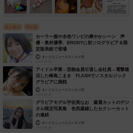
エンタメ
テレビ
セーラー服や水色ワンピの爽やかシーン 声
優・奥村優季、BRODYに初ソログラビア＆限
定版表紙で登場
まいどなニュースエンタメ部
2026.08.09
アイドル卒業→芸能会員引退し会社員→電撃復
活した峰島こまき FLASHでノスタルジック
グラビアに挑戦
まいどなニュースエンタメ部
2026.08.09
グラビアモデル宇佐美なお 厳選カットのデジ
タル限定写真集 色気凝縮したセクシーカット
の連続
まいどなニュースエンタメ部
2026.08.09