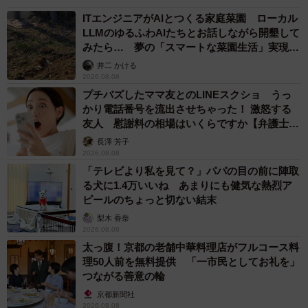
ITエンジニアがAIとつくる家庭菜園 ローカル
LLMのゆるふわAIたちとお話しながら開墾して
みたら… 夢の「スマートな菜園生活」実現な
るか
井二 かける
2026.08.08
プチバズしたママ友とのLINEスクショ うっ
かり電話番号を流出させちゃった！ 激怒する
友人 慰謝料の相場はいくらですか【弁護士が
解説】
長澤 芳子
2026.08.08
「テレビより私を見て？」パパの目の前に陣取
る犬に1.4万いいね あまりにも健気な熱烈ア
ピールのちょっと切ない結末
梨木 香奈
2026.08.08
太っ腹！京都の老舗中華料理店がフルコース料
理50人前を無料提供 「一市民としてお礼を」
つながる善意の輪
京都新聞社
2026.08.08