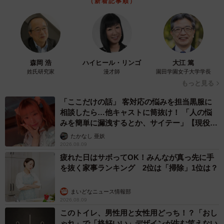
（新着記事順）
森岡 浩
ハイヒール・リンゴ
大江 篤
姓氏研究家
漫才師
園田学園女子大学学長
もっと見る
「ここだけの話」 客対応の悩みを担当黒服に
相談したら…他キャストに筒抜け！ 「人の悩
みを簡単に漏洩するとか、サイテー」【現役キ
ャストに取材】
たかなし 亜妖
2026.08.09
疲れた日はサボってOK！みんなが真っ先に手
を抜く家事ランキング 2位は「掃除」1位は？
まいどなニュース情報部
2026.08.09
このトイレ、男性用と女性用どっち！？「おし
ゃれ」で「格好いい」デザインが生む笑えない