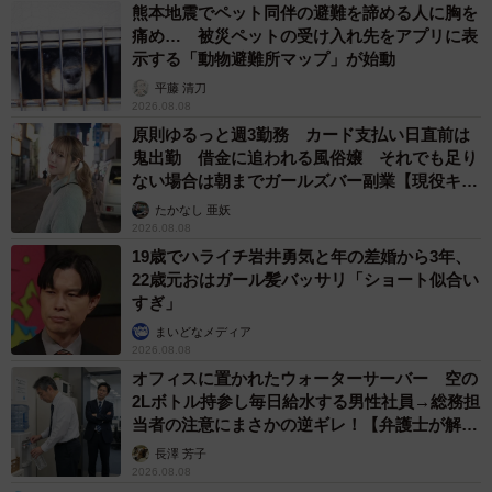
熊本地震でペット同伴の避難を諦める人に胸を
痛め… 被災ペットの受け入れ先をアプリに表
示する「動物避難所マップ」が始動
平藤 清刀
2026.08.08
原則ゆるっと週3勤務 カード支払い日直前は
鬼出勤 借金に追われる風俗嬢 それでも足り
ない場合は朝までガールズバー副業【現役キャ
ストに取材】
たかなし 亜妖
2026.08.08
19歳でハライチ岩井勇気と年の差婚から3年、
22歳元おはガール髪バッサリ「ショート似合い
すぎ」
まいどなメディア
2026.08.08
オフィスに置かれたウォーターサーバー 空の
2Lボトル持参し毎日給水する男性社員→総務担
当者の注意にまさかの逆ギレ！【弁護士が解
説】
長澤 芳子
2026.08.08