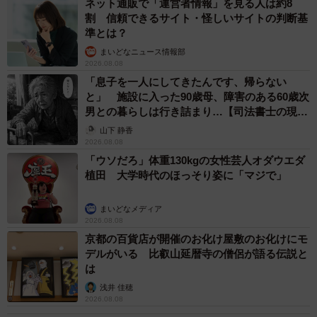
ネット通販で「運営者情報」を見る人は約8
割 信頼できるサイト・怪しいサイトの判断基
準とは？
まいどなニュース情報部
2026.08.08
「息子を一人にしてきたんです、帰らない
と」 施設に入った90歳母、障害のある60歳次
男との暮らしは行き詰まり…【司法書士の現場
から】
山下 静香
2026.08.08
「ウソだろ」体重130kgの女性芸人オダウエダ
植田 大学時代のほっそり姿に「マジで」
まいどなメディア
2026.08.08
京都の百貨店が開催のお化け屋敷のお化けにモ
デルがいる 比叡山延暦寺の僧侶が語る伝説と
は
浅井 佳穂
2026.08.08