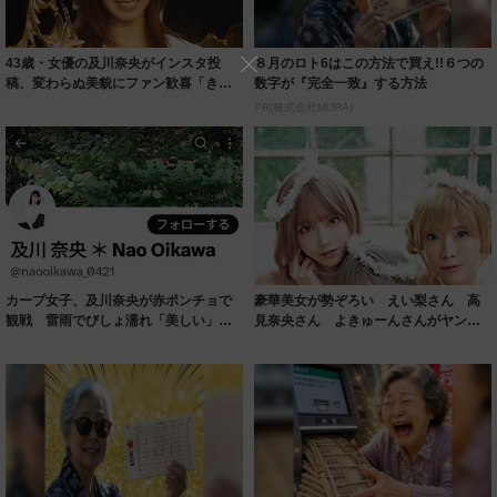
43歳・女優の及川奈央がインスタ投
８月のロト6はこの方法で買え!!６つの
稿、変わらぬ美貌にファン歓喜「きれ
数字が『完全一致』する方法
いすぎ」「一...
PR(株式会社MURA)
カープ女子、及川奈央が赤ポンチョで
豪華美女が勢ぞろい えい梨さん 高
観戦 雷雨でびしょ濡れ「美しい」
見奈央さん よきゅーんさんがヤング
「スッピン美人...
アニマルWe...