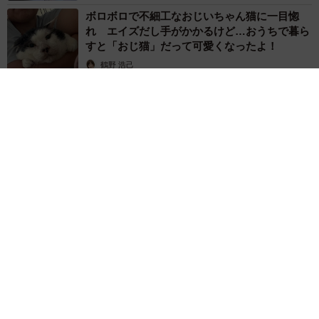
ボロボロで不細工なおじいちゃん猫に一目惚
れ エイズだし手がかかるけど…おうちで暮ら
すと「おじ猫」だって可愛くなったよ！
鶴野 浩己
2026.08.08
「夏休みはたくさん働いてほしい」と職場から頼まれた高2息
子 バイトで稼ぎすぎると扶養を外れて税金や保険料が上が
る？【FPが解説】
もくもくライターズ