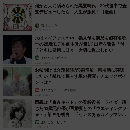
何かと人に舐められた黒髪時代 30代後半で金
髪デビューしたら…人生が激変！【漫画】
海川 まこと
2026.08.08
夫はマイファスHiro、義父母も義兄も超有名歌
手の28歳モデル兼俳優が第1子出産を報告「母
子ともに健康…日々、大切に過ごしたい」
まいどなトピック
2026.08.08
お盆明けは介護相談が3割増加 帰省時に確認
したい「離れて暮らす親の異変」チェックポイ
ントは？
まいどなニュース情報部
2026.08.08
両親は「東京キッド」の看板役者 ライダー演
じた42歳元俳優が再婚妻との「ウエディングフ
ォト」計画を明言 「センスあるカメラマン求
む」
まいどなトピック
2026.08.08