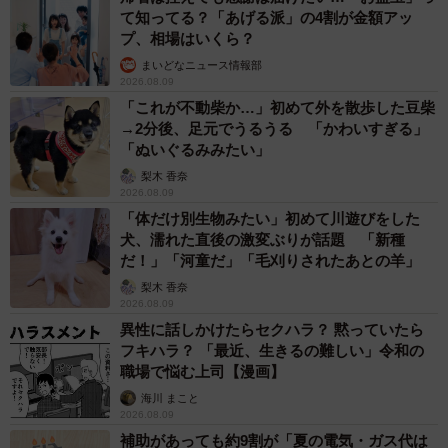
て知ってる？「あげる派」の4割が金額アッ
プ、相場はいくら？
まいどなニュース情報部
2026.08.09
「これが不動柴か…」初めて外を散歩した豆柴
→2分後、足元でうるうる 「かわいすぎる」
「ぬいぐるみみたい」
梨木 香奈
2026.08.09
「体だけ別生物みたい」初めて川遊びをした
犬、濡れた直後の激変ぶりが話題 「新種
だ！」「河童だ」「毛刈りされたあとの羊」
梨木 香奈
2026.08.09
異性に話しかけたらセクハラ？ 黙っていたら
フキハラ？ 「最近、生きるの難しい」令和の
職場で悩む上司【漫画】
海川 まこと
2026.08.09
補助があっても約9割が「夏の電気・ガス代は