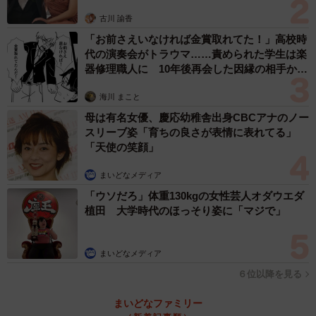
古川 諭香
「お前さえいなければ金賞取れてた！」高校時
代の演奏会がトラウマ……責められた学生は楽
器修理職人に 10年後再会した因縁の相手から
思わぬ申し出【漫画】
海川 まこと
母は有名女優、慶応幼稚舎出身CBCアナのノー
スリーブ姿「育ちの良さが表情に表れてる」
「天使の笑顔」
まいどなメディア
「ウソだろ」体重130kgの女性芸人オダウエダ
植田 大学時代のほっそり姿に「マジで」
まいどなメディア
６位以降を見る
まいどなファミリー