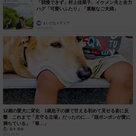
「我慢できず」村上佳菜子、イケメン夫と全力
ハグ「可愛いふたり」「素敵なご夫婦」
まいどなメディア
2026.08.08
12歳の愛犬に変化 1歳息子の膝で甘える初めて見せる姿に反
響 これまで「見守る立場」だったのに…「頭ポンポンが愛に
満ちている」「尊…」
梨木 香奈
2026.08.08