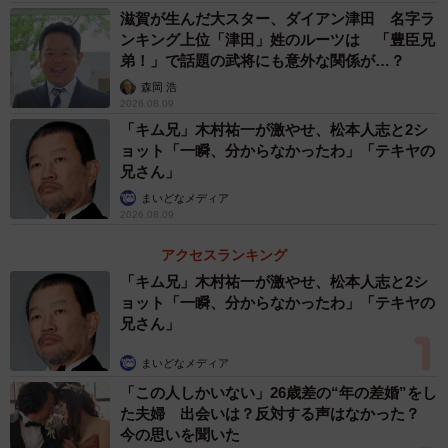
滋賀が生んだ大スター、ダイアン津田 名字ラ
ンキング上位「津田」姓のルーツは 「豊臣兄
弟！」で話題の武将にも意外な関係が…？
森岡 浩
2026.08.09
「キム兄」木村祐一が激やせ、松本人志と2シ
ョット「一瞬、分からなかったわ」「テキヤの
兄さん」
まいどなメディア
2026.08.09
アクセスランキング
「キム兄」木村祐一が激やせ、松本人志と2シ
ョット「一瞬、分からなかったわ」「テキヤの
兄さん」
まいどなメディア
「この人しかいない」26歳差の“年の差婚”をし
た夫婦 出会いは？反対する声はなかった？
今の思いを聞いた