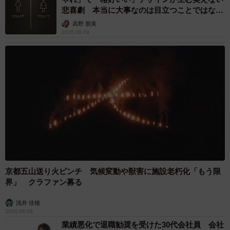
悲喜劇 本当に大事なのは目立つことではな
く…
高野 朋美
2026.08.09
京都五山送り火ピンチ 気候変動や獣害に施設老朽化「もう限
界」 クラファン募る
浅井 佳穂
2026.08.09
業績悪化で退職勧奨を受けた30代会社員 会社