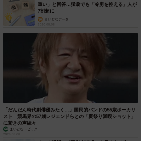
重い」と回答…猛暑でも「冷房を控える」人が
7割超に
まいどなデータ
2026.08.08
「だんだん時代劇俳優みたく…」国民的バンドの55歳ボーカリ
スト 競馬界の57歳レジェンドらとの「夏祭り満喫ショット」
に驚きの声続々
まいどなトピック
2026.08.08