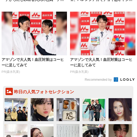
ファニーイ...
「めっちゃ渋い...
アマゾンで大人気！血圧対策はコーヒ
アマゾンで大人気！血圧対策はコーヒ
ーに足してみて
ーに足してみて
PR(森永乳業)
PR(森永乳業)
Recommended by
昨日の人気フォトセレクション