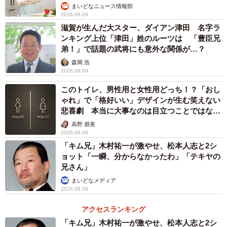
まいどなニュース情報部
2026.08.09
滋賀が生んだ大スター、ダイアン津田 名字ラ
ンキング上位「津田」姓のルーツは 「豊臣兄
弟！」で話題の武将にも意外な関係が…？
森岡 浩
2026.08.09
このトイレ、男性用と女性用どっち！？「おし
ゃれ」で「格好いい」デザインが生む笑えない
悲喜劇 本当に大事なのは目立つことではな
く…
高野 朋美
2026.08.09
「キム兄」木村祐一が激やせ、松本人志と2シ
ョット「一瞬、分からなかったわ」「テキヤの
兄さん」
まいどなメディア
2026.08.09
アクセスランキング
「キム兄」木村祐一が激やせ、松本人志と2シ