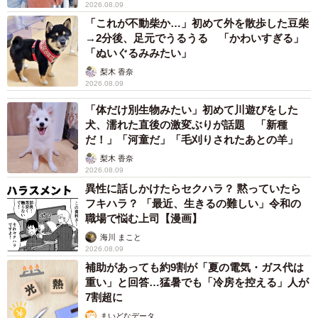
2026.08.09
「これが不動柴か…」初めて外を散歩した豆柴
→2分後、足元でうるうる 「かわいすぎる」
「ぬいぐるみみたい」
梨木 香奈
2026.08.09
「体だけ別生物みたい」初めて川遊びをした
犬、濡れた直後の激変ぶりが話題 「新種
だ！」「河童だ」「毛刈りされたあとの羊」
梨木 香奈
2026.08.09
異性に話しかけたらセクハラ？ 黙っていたら
フキハラ？ 「最近、生きるの難しい」令和の
職場で悩む上司【漫画】
海川 まこと
2026.08.09
補助があっても約9割が「夏の電気・ガス代は
重い」と回答…猛暑でも「冷房を控える」人が
7割超に
まいどなデータ