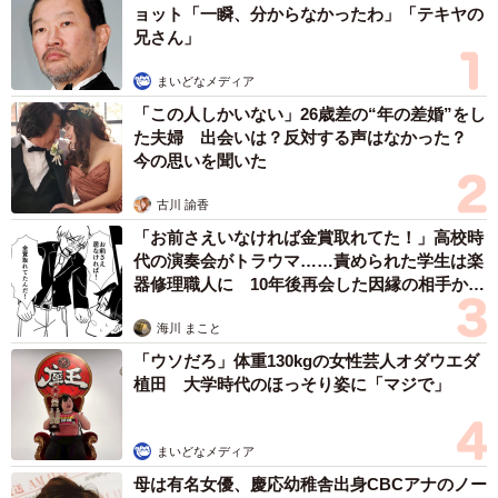
ョット「一瞬、分からなかったわ」「テキヤの
兄さん」
まいどなメディア
「この人しかいない」26歳差の“年の差婚”をし
た夫婦 出会いは？反対する声はなかった？
今の思いを聞いた
古川 諭香
「お前さえいなければ金賞取れてた！」高校時
代の演奏会がトラウマ……責められた学生は楽
器修理職人に 10年後再会した因縁の相手から
思わぬ申し出【漫画】
海川 まこと
「ウソだろ」体重130kgの女性芸人オダウエダ
植田 大学時代のほっそり姿に「マジで」
まいどなメディア
母は有名女優、慶応幼稚舎出身CBCアナのノー