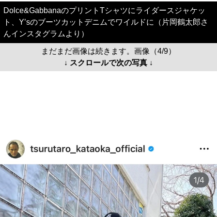
Dolce&GabbanaのプリントTシャツにライダースジャケッ
ト、Y’sのブーツカットデニムでワイルドに（片岡鶴太郎さ
んインスタグラムより）
まだまだ画像は続きます。画像（4/9）
↓ スクロールで次の写真 ↓