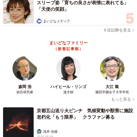
スリーブ姿「育ちの良さが表情に表れてる」
「天使の笑顔」
まいどなメディア
６位以降を見る
まいどなファミリー
（新着記事順）
森岡 浩
ハイヒール・リンゴ
大江 篤
姓氏研究家
漫才師
園田学園女子大学学長
もっと見る
京都五山送り火ピンチ 気候変動や獣害に施設
老朽化「もう限界」 クラファン募る
浅井 佳穂
2026.08.09