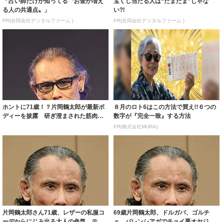
「占い師だけが知ってる〝お金が増え
宝くじ当たる人は“たまたま”じゃな
る人の共通点〟」
い?!
PR(合同会社デジタルファーム )
PR(合同会社デジタルファーム )
ホントに71歳！？片岡鶴太郎が最新ボ
８月のロト6はこの方法で買え!!６つの
ディーを披露 研ぎ澄まされた筋肉美
数字が『完全一致』する方法
に「かっこ...
PR(株式会社MURA)
片岡鶴太郎さん71歳、レザーの私服コ
69歳片岡鶴太郎、ドルガバ、ゴルチ
ーデからにじみ出る大人の色気 ティ
ェ、バレンシアガでチョイ悪オヤジ