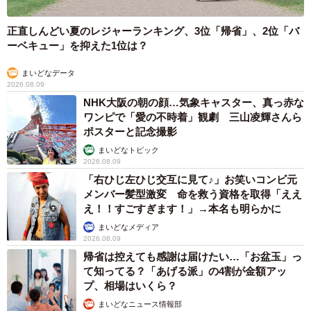
正直しんどい夏のレジャーランキング、3位「帰省」、2位「バ
ーベキュー」を抑えた1位は？
まいどなデータ
2026.08.09
NHK大阪の朝の顔…気象キャスター、真っ赤な
ワンピで「愛の不時着」観劇 三山凌輝さんら
ポスターと記念撮影
まいどなトピック
2026.08.09
「右ひじ左ひじ交互に見て♪」お笑いコンビ元
メンバー髪型激変 命を救う資格を取得「ええ
え！！すごすぎます！」→本名も明らかに
まいどなメディア
2026.08.09
帰省は控えても感謝は届けたい…「お盆玉」っ
て知ってる？「あげる派」の4割が金額アッ
プ、相場はいくら？
まいどなニュース情報部