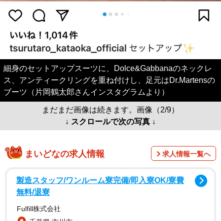
細身のセットアップスーツに、Dolce&Gabbanaのネックレ
ス、アンティークリングを重ね付けし、足元はDr.Martensの
ブーツ（片岡鶴太郎さんインスタグラムより）
まだまだ画像は続きます。画像（2/9）
↓ スクロールで次の写真 ↓
まいどなの求人情報
求人情報一覧へ
製造スタッフ/ワンルーム寮完備/即入寮OK/寮費
無料/退寮
Fulfill株式会社