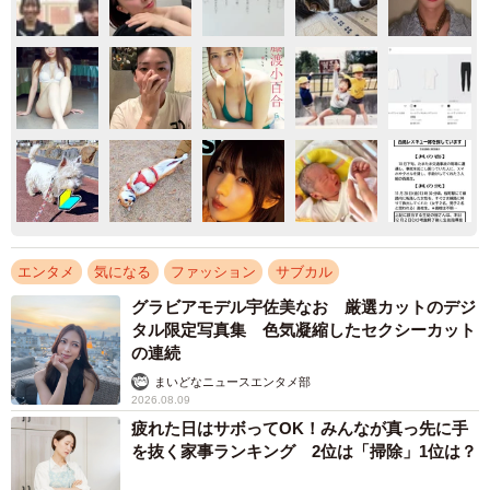
エンタメ
気になる
ファッション
サブカル
グラビアモデル宇佐美なお 厳選カットのデジ
タル限定写真集 色気凝縮したセクシーカット
の連続
まいどなニュースエンタメ部
2026.08.09
疲れた日はサボってOK！みんなが真っ先に手
を抜く家事ランキング 2位は「掃除」1位は？