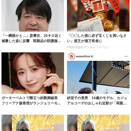
「一瞬誰かと…」彦摩呂、30キロ近く
「〇〇した後に必ず宝くじを買いなさ
減量した姿に反響 既製品の防護服が
い」貧乏が億万長者に
着られると...
PR(合同会社デジタルファーム )
ガーターベルトで際立つ妖艶脚線美
紗栄子の長男 18歳のモデル、カジュ
フリーアナ森香澄がランジェリーモデ
アルコーデのおしゃれ近影が「両親の
ルに ｢PE...
いいとこ取...