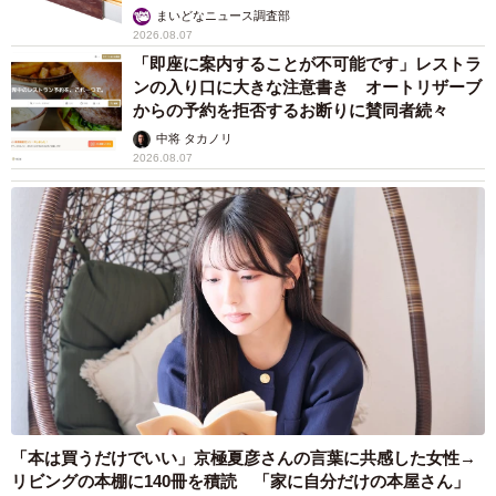
まいどなニュース調査部
2026.08.07
「即座に案内することが不可能です」レストラ
ンの入り口に大きな注意書き オートリザーブ
からの予約を拒否するお断りに賛同者続々
中将 タカノリ
2026.08.07
「本は買うだけでいい」京極夏彦さんの言葉に共感した女性→
リビングの本棚に140冊を積読 「家に自分だけの本屋さん」