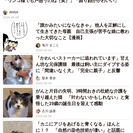
「ワンコ様でも戸惑うのね（笑）」「困り顔がかわいい」
ANNA
2026.08.06
「誰かみたいにならなきゃ」 他人を正解にし
て生きてきた母親 自己主張が苦手な娘に教わ
った大切なこと【漫画】
海川 まこと
2026.08.06
「かわいいストーカーに追われています」甘え
ん坊な元保護猫 最後は飼い主にダイブする姿
に「間違いなく犬」「完全に親子」と反響
梨木 香奈
2026.08.06
がんと片目の失明、3時間おきの壮絶な介護を
乗り越えた猫 「叶わないかもしれない」と覚
悟した19歳の誕生日を迎えて感動
古川 諭香
2026.08.06
「カニにアジをあげると青くなる」ほんと
に！？ 「自然の染色技術が凄い」と話題に