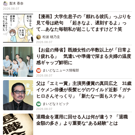
梨木 香奈
2026.08.07
【漫画】大学生息子の「頼れる彼氏」っぷりを
見て母は絶句 「起きなよ、遅刻するよ」っ
て…あなた毎朝私が起こしてますけど？笑
松波 穂乃圭
2026.08.07
【お盆の帰省】既婚女性の半数以上が「日常よ
り疲れる」 気遣いや準備で深まる夫婦の温度
感ギャップ鮮明に
まいどなニュース情報部
2026.08.07
父は「エミー賞」主演男優賞の真田広之 31歳
イケメン俳優が長髪ヒゲのワイルド近影「ガチ
ヒロさんそっくり」「新たな一面もステキ」
まいどなトピック
2026.08.07
退職金を運用に回せる人は何が違う？ 「退職
金額の多さ」より重要な“ある経験”とは