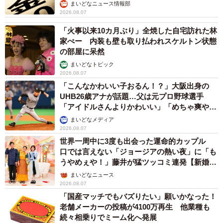
まいどなニュース情報部
2026.08.07
「火事以来10カ月ぶり」全焼した自宅訪れた林
家ぺー 内装も壁も取り払われスケルトン状態
の部屋に呆然
まいどなトピック
2026.08.07
「こんなかわいい子おるん！？」大阪出身の
UHB26歳アナが話題…父は元プロ野球選手
「アイドルさんよりかわいい」「めちゃ爽や
か」
まいどなメディア
2026.08.07
世界一周中に3度も出会った運命的カップル
口では言えない「ジョージアの熱い夜」に「も
うやめぇや！」藤井が猛ツッコミ連発【新婚さ
ん】
まいどなニュース
2026.08.07
「国産マッチでもバズりたい」願いかなった！
老舗メーカーの投稿が4100万再生 他業種も
続々相乗りでミーム化へ発展