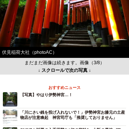
伏見稲荷大社（photoAC）
まだまだ画像は続きます。画像（3/8）
↓ スクロールで次の写真 ↓
おすすめニュース
【写真】やはり伊勢神宮…！
「川にさい銭を投げ入れないで！」伊勢神宮お膝元の土産
物店が注意喚起 神宮司庁も「推奨しておりません」