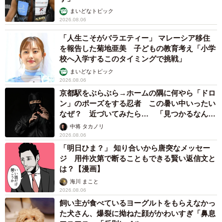
まいどなトピック
2026.08.06
「人生こそがバラエティー」 マレーシア移住
を報告した菊地亜美 子どもの教育考え「小学
校へ入学するこのタイミングで挑戦」
まいどなトピック
2026.08.06
京都駅をぶらぶら→ホームの隅に何やら「ドロ
ン」のポーズをする忍者 この暑い中いったい
なぜ？ 近づいてみたら… 「見つかるなんて
未熟」
中将 タカノリ
2026.08.06
「明日ひま？」 知り合いから唐突なメッセー
ジ 用件次第で断ることもできる賢い返信文と
は？【漫画】
海川 まこと
2026.08.06
飼い主が食べているヨーグルトをもらえなかっ
た犬さん、爆裂に拗ねた顔がかわいすぎ「鼻息