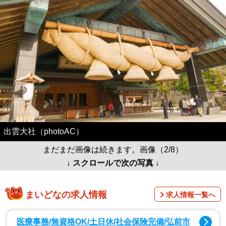
出雲大社（photoAC）
まだまだ画像は続きます。画像（2/8）
↓ スクロールで次の写真 ↓
まいどなの求人情報
求人情報一覧へ
医療事務/無資格OK/土日休/社会保険完備/弘前市