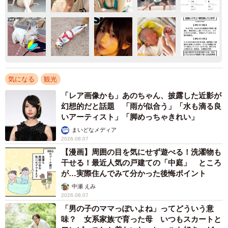
気になる
観光
「レア画像かも」あのちゃん、披露した近影が
幻想的だと話題 「雨が似合う」「水も滴る良
いアーティスト」「脚めっちゃきれい」
まいどなメディア
2026.08.07
【漫画】周囲の目を気にせず遊べる！洗濯物も
干せる！最近人気の戸建ての「中庭」 ところ
が…実際住んでみて分かった後悔ポイント
中瀬 えみ
2026.08.07
「男の子のママっぽいよね」ってどういう意
味？ 女系家族で育った母 いつもスカートと