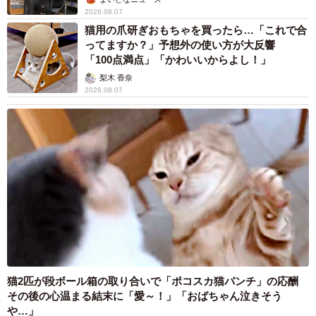
2026.08.07
猫用の爪研ぎおもちゃを買ったら…「これで合
ってますか？」予想外の使い方が大反響
「100点満点」「かわいいからよし！」
梨木 香奈
2026.08.07
猫2匹が段ボール箱の取り合いで「ポコスカ猫パンチ」の応酬
その後の心温まる結末に「愛～！」「おばちゃん泣きそう
や…」