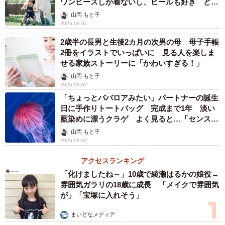
ワンピースしか着ないし、ヒールも好き どの
へんが…
山岡 もと子
2026.08.07
2歳半の長男と生後2カ月の次男の母 母子手帳
2冊をイラストでいっぱいに 見る人を楽しま
せる家族ストーリーに「かわいすぎる！」
山岡 もと子
2026.08.07
「ちょっとババロアみたい」パートナーの誕生
日に手作りトートバッグ 完成まで1年 淡い
藍染めに漂うクラゲ よく見ると…「センスす
ごい」
山岡 もと子
2026.08.07
アクセスランキング
「化けましたね～」10歳で綾瀬はるかの娘役→
雰囲気ガラリの18歳に成長 「メイクで雰囲気
が」「宝塚に入れそう」
まいどなメディア