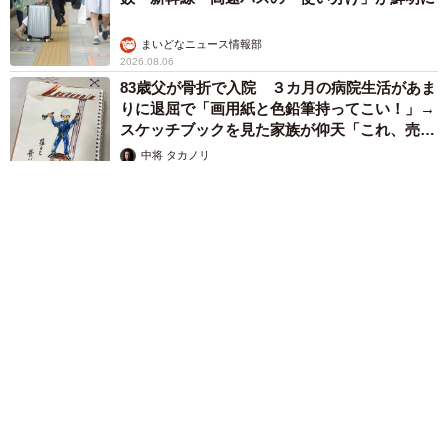
まいどなニュース情報部
2026.08.06
83歳父が骨折で入院 ３カ月の病院生活があま
りに退屈で「画用紙と色鉛筆持ってこい！」→
スケッチブックを見た家族が仰天「これ、売れ
ますよ…」
中将 タカノリ
2026.08.06
1歳息子が腕を亜脱臼 「奥さん、専業主婦なのに」と夫の後輩