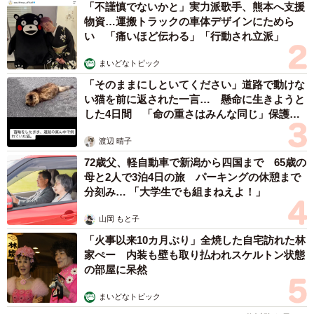
「不謹慎でないかと」実力派歌手、熊本へ支援
物資…運搬トラックの車体デザインにためら
い 「痛いほど伝わる」「行動され立派」
まいどなトピック
「そのままにしといてください」道路で動けな
い猫を前に返された一言… 懸命に生きようと
した4日間 「命の重さはみんな同じ」保護団
体代表の訴え
渡辺 晴子
72歳父、軽自動車で新潟から四国まで 65歳の
母と2人で3泊4日の旅 パーキングの休憩まで
分刻み… 「大学生でも組まねえよ！」
山岡 もと子
「火事以来10カ月ぶり」全焼した自宅訪れた林
家ぺー 内装も壁も取り払われスケルトン状態
の部屋に呆然
まいどなトピック