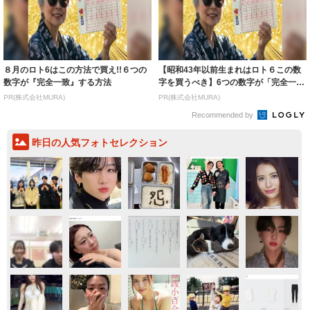
８月のロト6はこの方法で買え!!６つの
【昭和43年以前生まれはロト６この数
数字が『完全一致』する方法
字を買うべき】6つの数字が「完全一
致」する方...
PR(株式会社MURA)
PR(株式会社MURA)
Recommended by
昨日の人気フォトセレクション