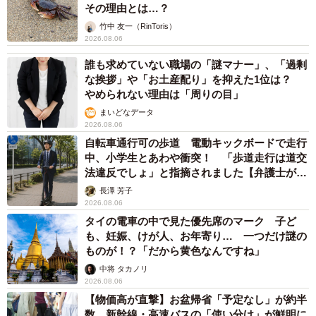
その理由とは…？
竹中 友一（RinToris）
2026.08.06
誰も求めていない職場の「謎マナー」、「過剰
な挨拶」や「お土産配り」を抑えた1位は？
やめられない理由は「周りの目」
まいどなデータ
2026.08.06
自転車通行可の歩道 電動キックボードで走行
中、小学生とあわや衝突！ 「歩道走行は道交
法違反でしょ」と指摘されました【弁護士が解
説】
長澤 芳子
2026.08.06
タイの電車の中で見た優先席のマーク 子ど
も、妊娠、けが人、お年寄り… 一つだけ謎の
ものが！？「だから黄色なんですね」
中将 タカノリ
2026.08.06
【物価高が直撃】お盆帰省「予定なし」が約半
数 新幹線・高速バスの「使い分け」が鮮明に