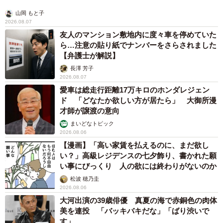
山岡 もと子
2026.08.07
友人のマンション敷地内に度々車を停めていた
ら…注意の貼り紙でナンバーをさらされました
【弁護士が解説】
長澤 芳子
2026.08.07
愛車は総走行距離17万キロのホンダレジェン
ド 「どなたか欲しい方が居たら」 大御所漫
才師が譲渡の意向
まいどなトピック
2026.08.06
【漫画】「高い家賃を払えるのに、まだ欲し
い？」高級レジデンスの七夕飾り、書かれた願
い事にびっくり 人の欲には終わりがないのか
松波 穂乃圭
2026.08.06
大河出演の39歳俳優 真夏の海で赤銅色の肉体
美を連投 「バッキバキだな」「ばり渋いで
す」