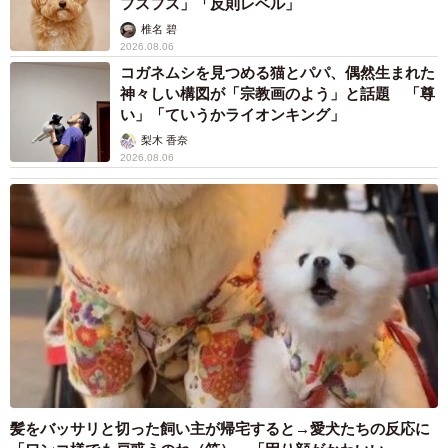
フスフス」「反則レベル」
椎名 碧
2026.08.06
コガネムシを見つめる猫とパパ、偶然生まれた
神々しい構図が「宗教画のよう」と話題 「尊
い」「ていうかライオンキング」
梨木 香奈
2026.08.06
髪をバッサリと切った飼い主が帰宅すると→愛犬たちの反応に