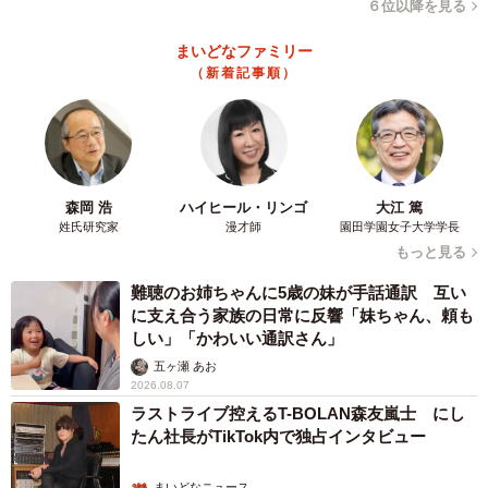
６位以降を見る
まいどなファミリー
（新着記事順）
森岡 浩
ハイヒール・リンゴ
大江 篤
姓氏研究家
漫才師
園田学園女子大学学長
もっと見る
難聴のお姉ちゃんに5歳の妹が手話通訳 互い
に支え合う家族の日常に反響「妹ちゃん、頼も
しい」「かわいい通訳さん」
五ヶ瀬 あお
2026.08.07
ラストライブ控えるT-BOLAN森友嵐士 にし
たん社長がTikTok内で独占インタビュー
まいどなニュース