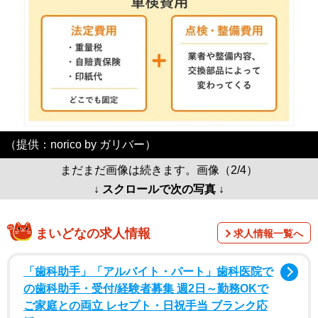
（提供：norico by ガリバー）
まだまだ画像は続きます。画像（2/4）
↓ スクロールで次の写真 ↓
まいどなの求人情報
求人情報一覧へ
「歯科助手」「アルバイト・パート」歯科医院で
の歯科助手・受付/経験者募集 週2日～勤務OKで
ご家庭との両立 レセプト・日祝手当 ブランク応