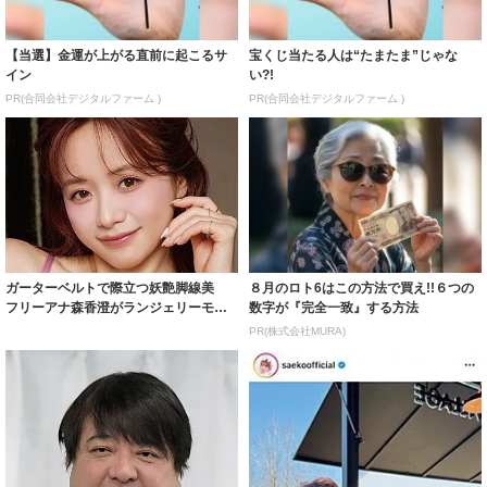
【当選】金運が上がる直前に起こるサ
宝くじ当たる人は“たまたま”じゃな
イン
い?!
PR(合同会社デジタルファーム )
PR(合同会社デジタルファーム )
ガーターベルトで際立つ妖艶脚線美
８月のロト6はこの方法で買え!!６つの
フリーアナ森香澄がランジェリーモデ
数字が『完全一致』する方法
ルに ｢PE...
PR(株式会社MURA)