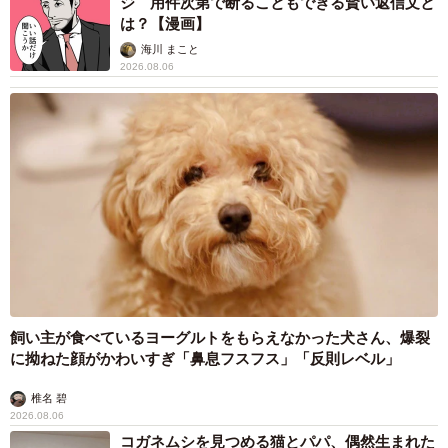
ジ 用件次第で断ることもできる賢い返信文と
は？【漫画】
海川 まこと
2026.08.06
飼い主が食べているヨーグルトをもらえなかった犬さん、爆裂
に拗ねた顔がかわいすぎ「鼻息フスフス」「反則レベル」
椎名 碧
2026.08.06
コガネムシを見つめる猫とパパ、偶然生まれた