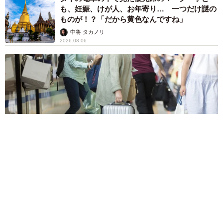
も、妊娠、けが人、お年寄り… 一つだけ謎の
ものが！？「だから黄色なんですね」
中将 タカノリ
2026.08.06
【物価高が直撃】お盆帰省「予定なし」が約半数 新幹線・高
速バスの「使い分け」が鮮明に
まいどなニュース情報部
2026.08.06