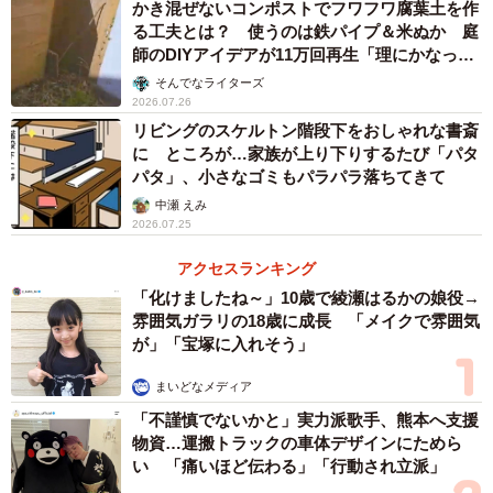
かき混ぜないコンポストでフワフワ腐葉土を作
駅に近い商店街に隣接した土地ということもあり、お隣の
る工夫とは？ 使うのは鉄パイプ＆米ぬか 庭
師のDIYアイデアが11万回再生「理にかなった
ビルとの距離が近く、2階の3つの部屋のうち真ん中のひと
手法」
そんでなライターズ
つが「採光」条件を満たすことができず、5畳の部屋は「サ
2026.07.26
ービスルーム」表記になっていたそうです。
リビングのスケルトン階段下をおしゃれな書斎
に ところが…家族が上り下りするたび「パタ
パタ」、小さなゴミもパラパラ落ちてきて
元々3人家族で、個室の数はそこまで多く必要としていなか
中瀬 えみ
ったため、Bさんは「ウォークインクローゼットだと思えば
2026.07.25
いいか」と最初は気にしていませんでした。
アクセスランキング
しかし、いざ引っ越しして一時的に荷物を置いてみると、
「化けましたね～」10歳で綾瀬はるかの娘役→
雰囲気ガラリの18歳に成長 「メイクで雰囲気
なぜかこの部屋だけ湿気がこもり、段ボールが一部カビだ
が」「宝塚に入れそう」
らけに。空調機器を取り付けようにも、エアコン用のスリ
まいどなメディア
ーブが開いていません。
「不謹慎でないかと」実力派歌手、熊本へ支援
物資…運搬トラックの車体デザインにためら
こんなスペースを作る位なら、他の部屋を広くしてくれれ
い 「痛いほど伝わる」「行動され立派」
ばよかったのに……と、すでにリフォームまで考えている