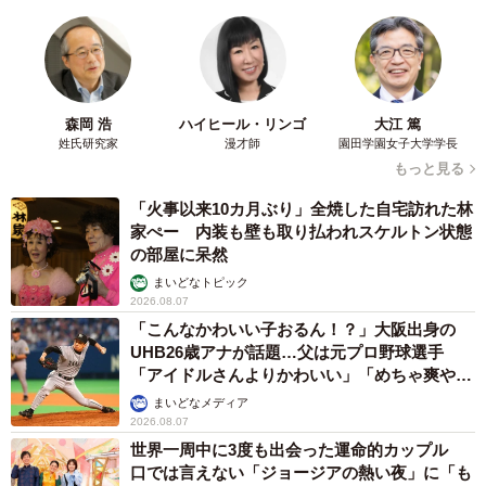
元々1戸の住宅が建っていた土地を半分に区分けし、Cさん
（関西在住、40代、主婦）が購入した右の土地と、お隣さ
んが購入した左の土地に分けて建てられた分譲住宅はヨー
ロピアンスタイルが目を惹く外観で、分譲戸建てには珍し
森岡 浩
ハイヒール・リンゴ
大江 篤
くアプローチにタイルが使われていたり、ポストがアイア
姓氏研究家
漫才師
園田学園女子大学学長
ンのアンティーク調だったりと、外観デザインにこだわっ
もっと見る
て建てられていました。
「火事以来10カ月ぶり」全焼した自宅訪れた林
家ぺー 内装も壁も取り払われスケルトン状態
ちょうど右と左が鏡合わせのように左右対称に建てられて
の部屋に呆然
いるため、遠目から見るとまるで2軒あわせて1軒のお家の
まいどなトピック
2026.08.07
よう。Cさん一家は外観も気に入ってこの家を購入します。
「こんなかわいい子おるん！？」大阪出身の
UHB26歳アナが話題…父は元プロ野球選手
しかし引っ越ししてしばらく経って、この「左右対称」の
「アイドルさんよりかわいい」「めちゃ爽や
せいで気まずい思いをしていることに気がつきました。
か」
まいどなメディア
2026.08.07
玄関の位置が原因です。右側のC家の玄関は左に向かって、
世界一周中に3度も出会った運命的カップル
口では言えない「ジョージアの熱い夜」に「も
左側のお隣さん家の玄関は右に向かって開口部が開いてお