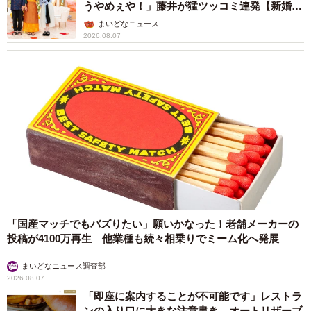
うやめぇや！」藤井が猛ツッコミ連発【新婚さ
り、偶然ドアを開けるタイミングが重なることが続くと
ん】
まいどなニュース
「また顔を合わせなきゃいけないかも……そもそも人のお
2026.08.07
宅の玄関の中なんて見たくないのに！」と感じてしまうよ
うになったのだとか。
「素敵！」と思ったポイントが入居後に「不便……」なポ
イントに代わってしまうなんて、ショックですね。
「国産マッチでもバズりたい」願いかなった！老舗メーカーの
投稿が4100万再生 他業種も続々相乗りでミーム化へ発展
まいどなニュース調査部
2026.08.07
「即座に案内することが不可能です」レストラ
ンの入り口に大きな注意書き オートリザーブ