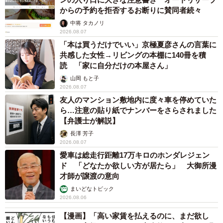
からの予約を拒否するお断りに賛同者続々
中将 タカノリ
2026.08.07
「本は買うだけでいい」京極夏彦さんの言葉に
共感した女性→リビングの本棚に140冊を積
読 「家に自分だけの本屋さん」
山岡 もと子
2026.08.07
友人のマンション敷地内に度々車を停めていた
ら…注意の貼り紙でナンバーをさらされました
【弁護士が解説】
長澤 芳子
2026.08.07
愛車は総走行距離17万キロのホンダレジェン
ド 「どなたか欲しい方が居たら」 大御所漫
才師が譲渡の意向
まいどなトピック
2026.08.06
【漫画】「高い家賃を払えるのに、まだ欲し