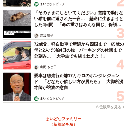
そうです。
まいどなトピック
「そのままにしといてください」道路で動けな
い猫を前に返された一言… 懸命に生きようと
した4日間 「命の重さはみんな同じ」保護団
体代表の訴え
渡辺 晴子
72歳父、軽自動車で新潟から四国まで 65歳の
母と2人で3泊4日の旅 パーキングの休憩まで
分刻み… 「大学生でも組まねえよ！」
山岡 もと子
愛車は総走行距離17万キロのホンダレジェン
ド 「どなたか欲しい方が居たら」 大御所漫
才師が譲渡の意向
まいどなトピック
2/5
６位以降を見る
お隣と合わせ鏡のような間取り。1階の玄関も…
まいどなファミリー
（新着記事順）