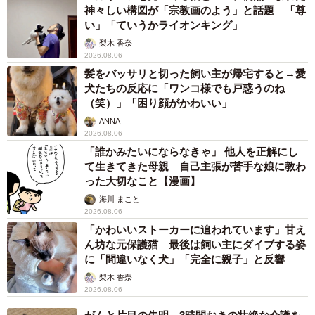
神々しい構図が「宗教画のよう」と話題 「尊
い」「ていうかライオンキング」
梨木 香奈
2026.08.06
髪をバッサリと切った飼い主が帰宅すると→愛
犬たちの反応に「ワンコ様でも戸惑うのね
（笑）」「困り顔がかわいい」
ANNA
2026.08.06
「誰かみたいにならなきゃ」 他人を正解にし
て生きてきた母親 自己主張が苦手な娘に教わ
った大切なこと【漫画】
海川 まこと
2026.08.06
「かわいいストーカーに追われています」甘え
ん坊な元保護猫 最後は飼い主にダイブする姿
に「間違いなく犬」「完全に親子」と反響
梨木 香奈
2026.08.06