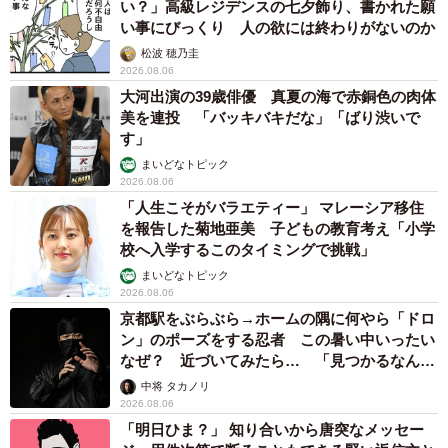
い？」高級レジデンスの七夕飾り、書かれた願
い事にびっくり 人の欲には終わりがないのか
松波 穂乃圭
2026.08.06
大河出演の39歳俳優 真夏の海で赤銅色の肉体
美を連投 「バッキバキだな」「ばり渋いで
す」
まいどなトピック
2026.08.06
「人生こそがバラエティー」 マレーシア移住
を報告した菊地亜美 子どもの教育考え「小学
校へ入学するこのタイミングで挑戦」
まいどなトピック
2026.08.06
京都駅をぶらぶら→ホームの隅に何やら「ドロ
ン」のポーズをする忍者 この暑い中いったい
なぜ？ 近づいてみたら… 「見つかるなんて
未熟」
中将 タカノリ
2026.08.06
「明日ひま？」 知り合いから唐突なメッセー