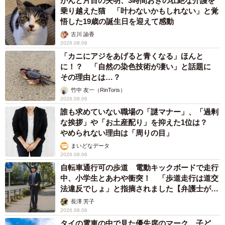
がんと片目の失明、3時間おきの壮絶な介護を
乗り越えた猫 「叶わないかもしれない」と覚
悟した19歳の誕生日を迎えて感動
古川 諭香
2026.08.06
「カニにアジをあげると青くなる」ほんと
に！？ 「自然の染色技術が凄い」と話題に
その理由とは…？
竹中 友一（RinToris）
2026.08.06
誰も求めていない職場の「謎マナー」、「過剰
な挨拶」や「お土産配り」を抑えた1位は？
やめられない理由は「周りの目」
まいどなデータ
2026.08.06
自転車通行可の歩道 電動キックボードで走行
中、小学生とあわや衝突！ 「歩道走行は道交
法違反でしょ」と指摘されました【弁護士が解
説】
長澤 芳子
2026.08.06
タイの電車の中で見た優先席のマーク 子ど