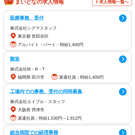
まいどなの求人情報
求人情報一覧へ
医療事務、受付
株式会社シグマスタッフ
東京都 世田谷区
アルバイト・パート：時給1,400円
何十棟もモデルルームや完成物件を見て回った結果「1階が
製造
水回りと小さめの個室、2階がLDKになっていて、3階が個
株式会社M・R・T
室と広めのベランダ」という王道な間取りでの生活はしっ
福岡県 田川市
派遣社員：時給1,400円
かりイメージできました。
工場内での事務、受付の同時募集
3階までの階段についても「年をとってもある程度運動にな
株式会社エイブル・スタッフ
っていいかも」と納得。
大阪府 摂津市
派遣社員：時給1,530円～1,912円
無事に予算通りの価格で希望エリアの分譲戸建ての購入が
実現しました。
総合病院での経理事務