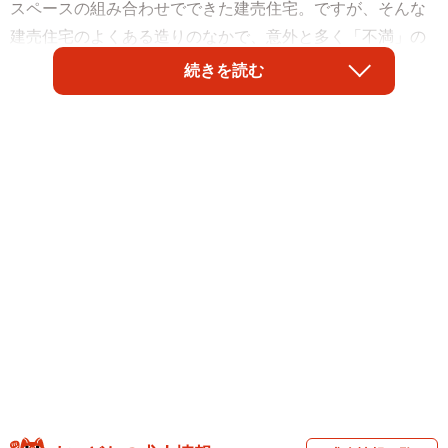
スペースの組み合わせでできた建売住宅。ですが、そんな
建売住宅のよくある造りのなかで、意外と多く「不満」の
声が上がりがちなポイントもあるようです。
続きを読む
「自分なら気になる？気にならない？」とイメージしなが
らチェックしてください！
3階建て1階部分の個室の〇〇、ない方がいいので
は…
「家を買うなら絶対に戸建て」派の夫の希望を尊重し、分
譲戸建てを中心に家探しをしたAさん（関東在住、30代、
主婦）。