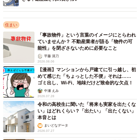
おくと車の出入りのとき排気ガスが室内に入っちゃう。夜
は家族全員3階で寝ているので、防犯のためにシャッター降
ろすけど、昼間も開けるの面倒くさくて、結局おろしっぱ
住まい
なしです。まったく使っていないのに、窓があるからその
「事故物件」という言葉のイメージにとらわれ
前に荷物も置けないし……。そのくせ窓だから、やっぱり
ていませんか？ 不動産業者が語る「物件の可
冷えるんですよね。正直、開けられないなら窓じゃなくて
能性」を閉ざさないために必要なこと
壁の方が防音にも防寒にもいいし、シャッター代もいらな
平藤 清刀
いし、あれだけは本当に要らないと思います！」
2026.08.06
【漫画】マンションから戸建てに引っ越し、初
めて感じた「ちょっとした不便」それは……
Aさんにとってはデメリットしか感じられなかったようで
ゴミ出し、Wi-Fi、地味だけど致命的な欠点！
す……。
中瀬 えみ
2026.07.28
「サービスルーム」表記の5畳、ほんとに微妙
令和の高校生に聞いた「将来も実家を出たくな
い」はどれくらい？「出たい」「出たくない」
Bさん（関東在住、40代、パート）一家の購入した分譲戸
本音とは
建ては1階にLDKと4畳半の小さな和室に水回り、2階に2つ
まいどなデータ
2026.07.27
の個室と「サービスルーム」があります。