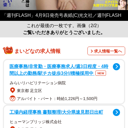
「週刊FLASH」4月9日発売号表紙(C)光文社／週刊FLASH
これが最後の一枚です。画像（2/2）
ご覧いただきありがとうございました。
まいどなの求人情報
求人情報一覧へ
医療事務/非常勤・医療事務求人/週3日程度・4時
間以上の勤務/駅チカ徒歩3分!/積極採用中
NEW
みらいリハビリテーション病院
東京都 足立区
アルバイト・パート：時給1,226円～1,500円
工場内経理事務 書類整理/大分県速見郡日出町
ヒューマンブリッジ株式会社