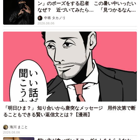
ン」のポーズをする忍者 この暑い中いったい
なぜ？ 近づいてみたら… 「見つかるなんて
未熟」
中将 タカノリ
2026.08.06
「明日ひま？」 知り合いから唐突なメッセージ 用件次第で断
ることもできる賢い返信文とは？【漫画】
海川 まこと
2026.08.06