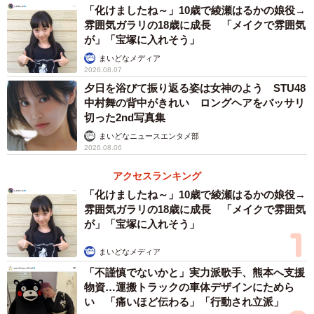
「化けましたね～」10歳で綾瀬はるかの娘役→
雰囲気ガラリの18歳に成長 「メイクで雰囲気
が」「宝塚に入れそう」
まいどなメディア
2026.08.07
夕日を浴びて振り返る姿は女神のよう STU48
中村舞の背中がきれい ロングヘアをバッサリ
切った2nd写真集
まいどなニュースエンタメ部
2026.08.06
アクセスランキング
「化けましたね～」10歳で綾瀬はるかの娘役→
雰囲気ガラリの18歳に成長 「メイクで雰囲気
が」「宝塚に入れそう」
まいどなメディア
「不謹慎でないかと」実力派歌手、熊本へ支援
物資…運搬トラックの車体デザインにためら
い 「痛いほど伝わる」「行動され立派」