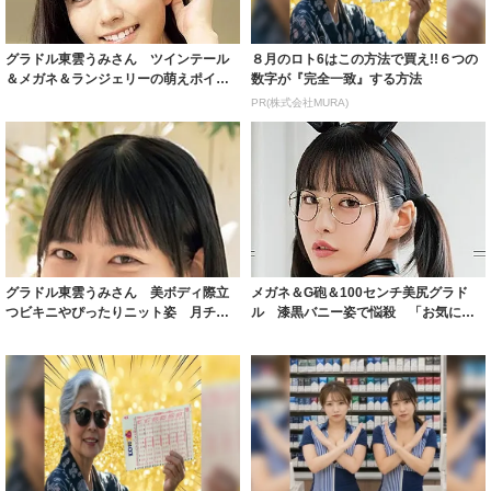
グラドル東雲うみさん ツインテール
８月のロト6はこの方法で買え!!６つの
＆メガネ＆ランジェリーの萌えポイン
数字が『完全一致』する方法
ト多すぎカッ...
PR(株式会社MURA)
グラドル東雲うみさん 美ボディ際立
メガネ＆G砲＆100センチ美尻グラド
つビキニやぴったりニット姿 月チャ
ル 漆黒バニー姿で悩殺 「お気に入
ン新年号で抜...
りのバニー...