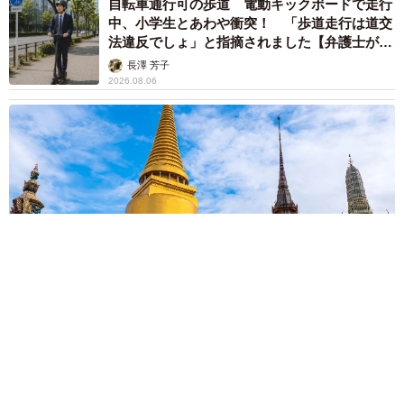
自転車通行可の歩道 電動キックボードで走行
中、小学生とあわや衝突！ 「歩道走行は道交
法違反でしょ」と指摘されました【弁護士が解
説】
長澤 芳子
2026.08.06
タイの電車の中で見た優先席のマーク 子ども、妊娠、けが
人、お年寄り… 一つだけ謎のものが！？「だから黄色なんで
すね」
中将 タカノリ
2026.08.06