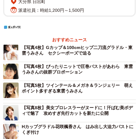
大分県 日出町
派遣社員：時給1,200円～1,500円
おすすめニュース
【写真4枚】Gカップ＆100cmヒップ二刀流グラドル・東
雲うみさん セクシーポーズで迫る
【写真4枚】ぴったりニットで圧巻バストがあわら 東雲
うみさんの抜群プロポーション
【写真5枚】ツインテール＆メガネ＆ランジェリー 萌え
ポイント多すぎる東雲うみさん
【写真8枚】美女プロレスラーがヌードに！汗ばむ美ボデ
ィで魅了 攻めすぎ先行カットを新たに公開
Hカップグラドル花咲楓香さん はみ出し大迫力バストに
くぎ付け