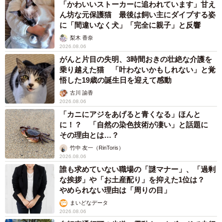
「かわいいストーカーに追われています」甘え
ん坊な元保護猫 最後は飼い主にダイブする姿
に「間違いなく犬」「完全に親子」と反響
梨木 香奈
2026.08.06
がんと片目の失明、3時間おきの壮絶な介護を
乗り越えた猫 「叶わないかもしれない」と覚
悟した19歳の誕生日を迎えて感動
古川 諭香
2026.08.06
「カニにアジをあげると青くなる」ほんと
に！？ 「自然の染色技術が凄い」と話題に
その理由とは…？
竹中 友一（RinToris）
2026.08.06
誰も求めていない職場の「謎マナー」、「過剰
な挨拶」や「お土産配り」を抑えた1位は？
やめられない理由は「周りの目」
まいどなデータ
2026.08.06