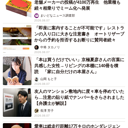
老舗メーカーの投稿が4100万再生 他業種も
続々相乗りでミーム化へ発展
まいどなニュース調査部
2026.08.07
「即座に案内することが不可能です」レストラ
ンの入り口に大きな注意書き オートリザーブ
からの予約を拒否するお断りに賛同者続々
中将 タカノリ
2026.08.07
「本は買うだけでいい」京極夏彦さんの言葉に
共感した女性→リビングの本棚に140冊を積
読 「家に自分だけの本屋さん」
山岡 もと子
2026.08.07
友人のマンション敷地内に度々車を停めていた
ら…注意の貼り紙でナンバーをさらされました
【弁護士が解説】
長澤 芳子
2026.08.07
愛車は総走行距離17万キロのホンダレジェン