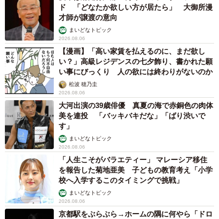
ド 「どなたか欲しい方が居たら」 大御所漫
才師が譲渡の意向
まいどなトピック
2026.08.06
【漫画】「高い家賃を払えるのに、まだ欲し
い？」高級レジデンスの七夕飾り、書かれた願
い事にびっくり 人の欲には終わりがないのか
松波 穂乃圭
2026.08.06
大河出演の39歳俳優 真夏の海で赤銅色の肉体
美を連投 「バッキバキだな」「ばり渋いで
す」
まいどなトピック
2026.08.06
「人生こそがバラエティー」 マレーシア移住
を報告した菊地亜美 子どもの教育考え「小学
校へ入学するこのタイミングで挑戦」
まいどなトピック
2026.08.06
京都駅をぶらぶら→ホームの隅に何やら「ドロ