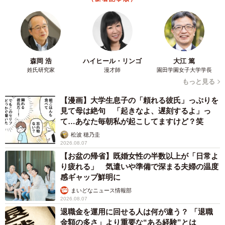
森岡 浩
ハイヒール・リンゴ
大江 篤
姓氏研究家
漫才師
園田学園女子大学学長
もっと見る
【漫画】大学生息子の「頼れる彼氏」っぷりを
見て母は絶句 「起きなよ、遅刻するよ」っ
て…あなた毎朝私が起こしてますけど？笑
松波 穂乃圭
2026.08.07
【お盆の帰省】既婚女性の半数以上が「日常よ
り疲れる」 気遣いや準備で深まる夫婦の温度
感ギャップ鮮明に
まいどなニュース情報部
2026.08.07
退職金を運用に回せる人は何が違う？ 「退職
金額の多さ」より重要な“ある経験”とは