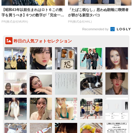
【昭和43年以前生まれはロト６この数
「たばこ税なし」思わぬ朗報に喫煙者
字を買うべき】6つの数字が「完全一
が群がる新型タバコ
致」する方...
PR(株式会社MURA)
PR(株式会社HAL)
Recommended by
昨日の人気フォトセレクション