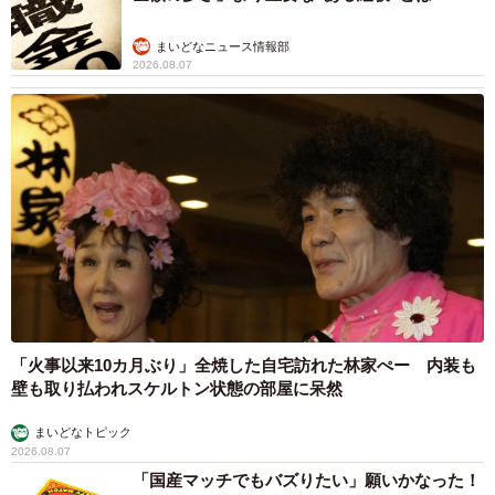
まいどなニュース情報部
2026.08.07
「火事以来10カ月ぶり」全焼した自宅訪れた林家ぺー 内装も
壁も取り払われスケルトン状態の部屋に呆然
まいどなトピック
2026.08.07
「国産マッチでもバズりたい」願いかなった！