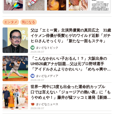
エンタメ
気になる
父は「エミー賞」主演男優賞の真田広之 31歳
イケメン俳優が長髪ヒゲのワイルド近影「ガチ
ヒロさんそっくり」「新たな一面もステキ」
まいどなトピック
2026.08.07
「こんなかわいい子おるん！？」大阪出身の
UHB26歳アナが話題…父は元プロ野球選手
「アイドルさんよりかわいい」「めちゃ爽や
か」
まいどなメディア
2026.08.07
世界一周中に3度も出会った運命的カップル
口では言えない「ジョージアの熱い夜」に「も
うやめぇや！」藤井が猛ツッコミ連発【新婚さ
ん】
まいどなニュース
2026.08.07