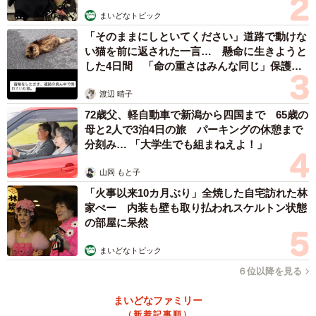
まいどなトピック
「そのままにしといてください」道路で動けな
い猫を前に返された一言… 懸命に生きようと
した4日間 「命の重さはみんな同じ」保護団
体代表の訴え
渡辺 晴子
72歳父、軽自動車で新潟から四国まで 65歳の
母と2人で3泊4日の旅 パーキングの休憩まで
分刻み… 「大学生でも組まねえよ！」
山岡 もと子
「火事以来10カ月ぶり」全焼した自宅訪れた林
家ぺー 内装も壁も取り払われスケルトン状態
の部屋に呆然
まいどなトピック
６位以降を見る
まいどなファミリー
（新着記事順）