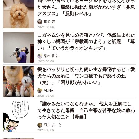
飼い主が食べているヨーグルトをもらえなかっ
た犬さん、爆裂に拗ねた顔がかわいすぎ「鼻息
フスフス」「反則レベル」
椎名 碧
2026.08.06
コガネムシを見つめる猫とパパ、偶然生まれた
神々しい構図が「宗教画のよう」と話題 「尊
い」「ていうかライオンキング」
梨木 香奈
2026.08.06
髪をバッサリと切った飼い主が帰宅すると→愛
犬たちの反応に「ワンコ様でも戸惑うのね
（笑）」「困り顔がかわいい」
ANNA
2026.08.06
「誰かみたいにならなきゃ」 他人を正解にし
て生きてきた母親 自己主張が苦手な娘に教わ
った大切なこと【漫画】
海川 まこと
2026.08.06