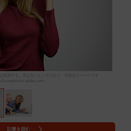
は笑顔でも…見えないところでは？ 写真はイメージです
rGrump/stock.adobe.com）
記事を読む