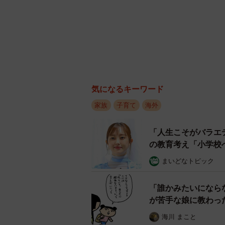
気になるキーワード
家族
子育て
海外
「人生こそがバラエ
の教育考え「小学校
まいどなトピック
「誰かみたいになら
が苦手な娘に教わっ
海川 まこと