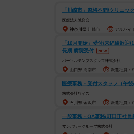
「川崎市」資格不問/クリニックの
医療法人誠嶺会
神奈川県 川崎市
アルバイト
「10月開始」受付/未経験歓迎/
長期 病院受付
NEW
パーソルテンプスタッフ株式会社
山口県 周南市
派遣社員：時
医療事務・受付スタッフ（午
株式会社ワイズ
石川県 金沢市
派遣社員：時
一般事務・OA事務/町田正社
マンパワーグループ株式会社