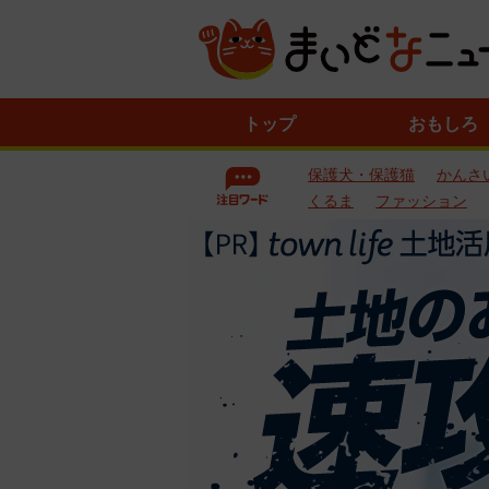
ニ
トップ
おもしろ
ュ
ー
保護犬・保護猫
かんさ
ス
一
くるま
ファッション
覧