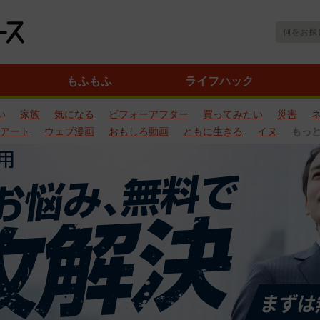
もふもふ
ライフハック
い
家族
気になる
ビフォーアフター
買ってみたい
災害
アート
ウェブ漫画
おもしろ動画
ともに生きる
イヌ
もっ