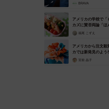
BRAVA
アメリカの学校で「
カズに賛否両論「ほ
福尾 こずえ
アメリカから注文殺
カでは新発見のよう
宮前 晶子