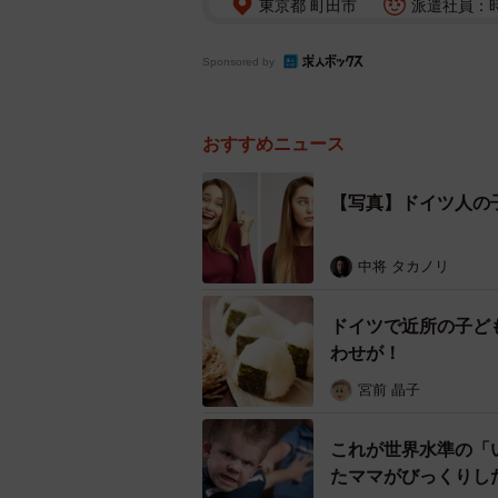
東京都 町田市
派遣社員：時
Sponsored by
おすすめニュース
【写真】ドイツ人の
中将 タカノリ
ドイツで近所の子ど
わせが！
宮前 晶子
これが世界水準の「
たママがびっくりし