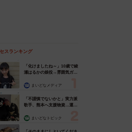
セスランキング
「化けましたね～」10歳で綾
瀬はるかの娘役→雰囲気ガラ
リの18歳に成長 「メイクで
雰囲気が」「宝塚に入れそ
まいどなメディア
う」
「不謹慎でないかと」実力派
歌手、熊本へ支援物資…運搬
トラックの車体デザインにた
めらい 「痛いほど伝わる」
まいどなトピック
「行動され立派」
「そのままにしといてくださ