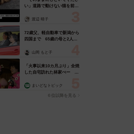
い」道路で動けない猫を前に
返された一言… 懸命に生き
ようとした4日間 「命の重
渡辺 晴子
さはみんな同じ」保護団体代
表の訴え
72歳父、軽自動車で新潟から
四国まで 65歳の母と2人で
3泊4日の旅 パーキングの休
憩まで分刻み… 「大学生で
山岡 もと子
も組まねえよ！」
「火事以来10カ月ぶり」全焼
した自宅訪れた林家ぺー 内
装も壁も取り払われスケルト
ン状態の部屋に呆然
まいどなトピック
６位以降を見る