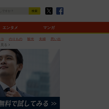
エンタメ
マンガ
ネコ
のりもの
観光
夫婦
思い出
と見る