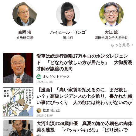
京都駅をぶらぶら→ホームの隅に何やら「ドロ
ン」のポーズをする忍者 この暑い中いったい
なぜ？ 近づいてみたら… 「見つかるなんて
未熟」
中将 タカノリ
2026.08.06
「明日ひま？」 知り合いから唐突なメッセー
ジ 用件次第で断ることもできる賢い返信文と
は？【漫画】
海川 まこと
2026.08.06
飼い主が食べているヨーグルトをもらえなかっ
た犬さん、爆裂に拗ねた顔がかわいすぎ「鼻息
フスフス」「反則レベル」
椎名 碧
2026.08.06
コガネムシを見つめる猫とパパ、偶然生まれた
神々しい構図が「宗教画のよう」と話題 「尊
い」「ていうかライオンキング」
梨木 香奈
2026.08.06