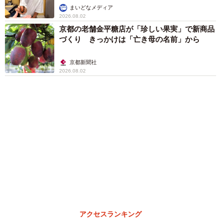
ますよ…」
中将 タカノリ
「これ全部長野県」海外のような絶景ショット
に感動と反響「離れてからいいところだったん
だって気づいた」
行橋 友
６位以降を見る