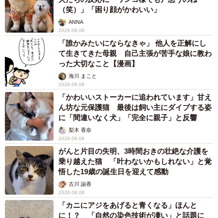
2026.08.06
自転車通行可の歩道 電動キックボードで走行
中、小学生とあわや衝突！ 「歩道走行は道交
法違反でしょ」と指摘されました【弁護士が解
説】
長澤 芳子
2026.08.06
タイの電車の中で見た優先席のマーク 子ど
も、妊娠、けが人、お年寄り… 一つだけ謎の
ものが！？「だから黄色なんですね」
中将 タカノリ
2026.08.06
【物価高が直撃】お盆帰省「予定なし」が約半
数 新幹線・高速バスの「使い分け」が鮮明に
まいどなニュース情報部
2026.08.06
1歳息子が腕を亜脱臼 「奥さん、専業主婦な
のに」と夫の後輩から一言 母は泣きながら対
応し必死だった 何年もたった今もたまに思い
出し…
山岡 もと子