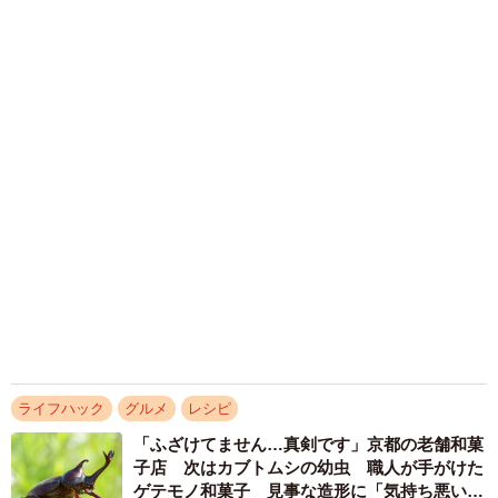
「城本クリニック」を完全オマージュ 吉田沙
保里がゴロゴロ転がる日清カップヌードルCM
が20万いいね→「本家」総院長も体張って31万
いいね
まいどなニュース調査部
2026.08.05
「そんなわけない…と思ったけど」バニラアイ
スに混ぜてみたら……意外なおいしさ 口の中
で気づいた斬新な「和の薬味コラボ」が話題
中将 タカノリ
2026.08.05
逆参観日？ はんにゃ川島の高級すし店に元妻
と子どもが来店 緊張する寿司職人を前にプチ
反抗期の娘さんの反応は？
まいどなメディア
2026.08.02
京都の老舗金平糖店が「珍しい果実」で新商品
づくり きっかけは「亡き母の名前」から
京都新聞社
2026.08.02