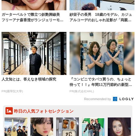
ガーターベルトで際立つ妖艶脚線美
紗栄子の長男 18歳のモデル、カジュ
フリーアナ森香澄がランジェリーモデ
アルコーデのおしゃれ近影が「両親の
ルに ｢PE...
いいとこ取...
人文知とは、答えなき領域の探究
『コンビニでタバコ買うの、ちょっと
待って！！』年間11万円節約の新型タ
バコ
PR(國學院大學)
PR(株式会社HAL)
Recommended by
昨日の人気フォトセレクション