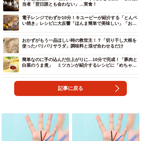
当者「翌日誰とも会わない」…実食！
電子レンジでわずか10分！キユーピーが紹介する「とんペ
い焼き」レシピに大反響「ほんま簡単で美味しい」「おか
わりもすぐ作れる」
おかずがもう一品ほしい時の救世主！？「切り干し大根を
使ったパリパリサラダ」調味料と混ぜ合わせるだけ
簡単なのに手の込んだ仕上がりに…10分で完成！「豚肉と
白菜のうま煮」 ミツカンが紹介するレシピに「めちゃく
ちゃ美味しかったです」
記事に戻る