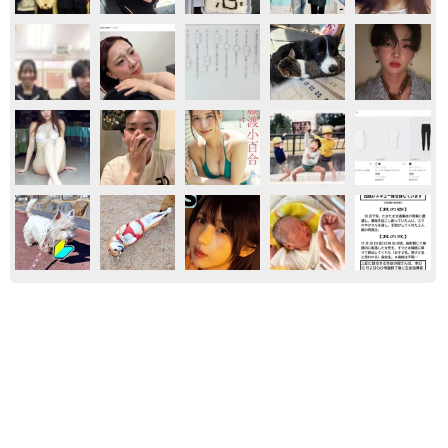
ライフハック
グルメ
レシピ
「ふざけてません…真剣です」京都の老舗和菓
子店 次はカブトムシの幼虫 職人が手がけた
ゲテモノ和菓子 見事な造形に「気持ち悪いく
らいリアル」
中将 タカノリ
2026.08.05