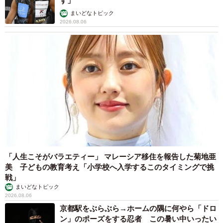
髪をバッサリと切った飼い主が帰宅すると→愛
犬たちの反応に「ワンコ様でも戸惑うのね
（笑）」「困り顔がかわいい」
ANNA
2026.08.06
「誰かみたいにならなきゃ」 他人を正解にし
て生きてきた母親 自己主張が苦手な娘に教わ
った大切なこと【漫画】
海川 まこと
2026.08.06
「かわいいストーカーに追われています」甘え
ん坊な元保護猫 最後は飼い主にダイブする姿
に「間違いなく犬」「完全に親子」と反響
梨木 香奈
2026.08.06
がんと片目の失明、3時間おきの壮絶な介護を
乗り越えた猫 「叶わないかもしれない」と覚
悟した19歳の誕生日を迎えて感動
古川 諭香
2026.08.06