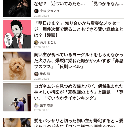
「カニにアジをあげると青くなる」ほんと
に！？ 「自然の染色技術が凄い」と話題に
その理由とは…？
竹中 友一（RinToris）
2026.08.06
誰も求めていない職場の「謎マナー」、「過剰な挨拶」や「お
土産配り」を抑えた1位は？ やめられない理由は「周りの目」
まいどなデータ