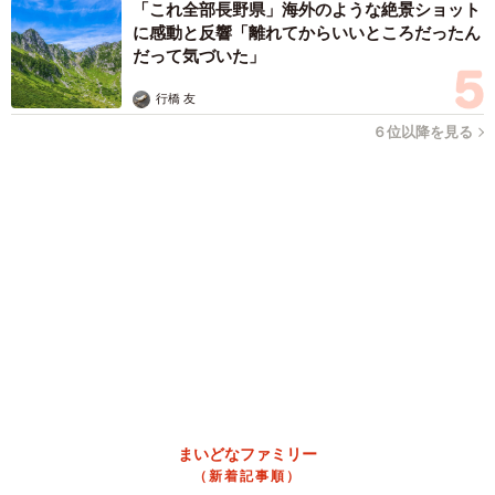
大河出演の39歳俳優 真夏の海で赤銅色の肉体
美を連投 「バッキバキだな」「ばり渋いで
す」
まいどなトピック
2026.08.06
「人生こそがバラエティー」 マレーシア移住を報告した菊地亜
美 子どもの教育考え「小学校へ入学するこのタイミングで挑
戦」
まいどなトピック
2026.08.06