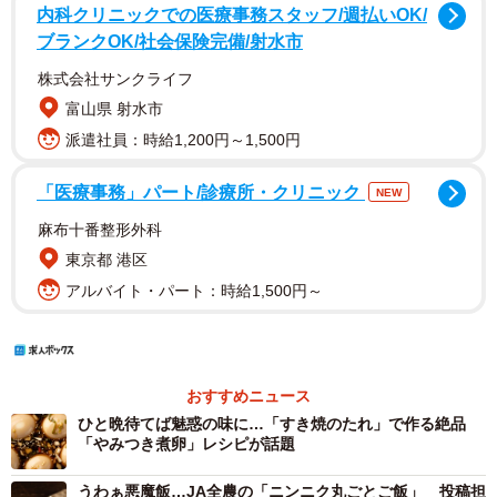
内科クリニックでの医療事務スタッフ/週払いOK/
ブランクOK/社会保険完備/射水市
株式会社サンクライフ
富山県 射水市
派遣社員：時給1,200円～1,500円
「医療事務」パート/診療所・クリニック
NEW
麻布十番整形外科
東京都 港区
アルバイト・パート：時給1,500円～
おすすめニュース
ひと晩待てば魅惑の味に…「すき焼のたれ」で作る絶品
「やみつき煮卵」レシピが話題
うわぁ悪魔飯…JA全農の「ニンニク丸ごとご飯」 投稿担