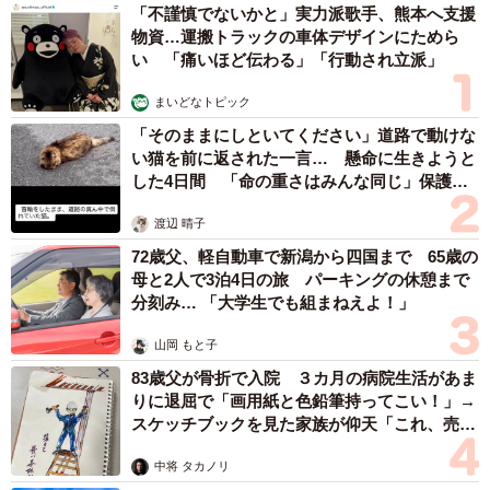
まいどなファミリー
（新着記事順）
森岡 浩
ハイヒール・リンゴ
大江 篤
姓氏研究家
漫才師
園田学園女子大学学長
もっと見る
愛車は総走行距離17万キロのホンダレジェン
ド 「どなたか欲しい方が居たら」 大御所漫
才師が譲渡の意向
まいどなトピック
2026.08.06
【漫画】「高い家賃を払えるのに、まだ欲し
い？」高級レジデンスの七夕飾り、書かれた願
い事にびっくり 人の欲には終わりがないのか
松波 穂乃圭
2026.08.06