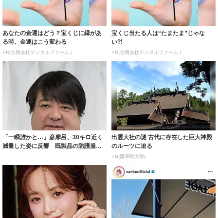
あなたの金運はどう？宝くじに縁があ
宝くじ当たる人は“たまたま”じゃな
る時、金運はこう変わる
い?!
PR(合同会社デジタルファーム )
PR(合同会社デジタルファーム )
「一瞬誰かと…」彦摩呂、30キロ近く
出雲大社の謎 古代に存在した巨大神殿
減量した姿に反響 既製品の防護服が
のルーツに迫る
着られると...
PR(國學院大學)