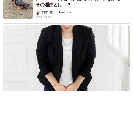
2026.08.06
子どもの学校外の学習時間が11年で2割減少
「家庭学習0分層」が約半数に達する深刻な実
態と広がる学習格差
まいどなニュース情報部
2026.08.06
「事故物件」という言葉のイメージにとらわれ
ていませんか？ 不動産業者が語る「物件の可
能性」を閉ざさないために必要なこと
平藤 清刀
2026.08.06
東京・千代田区の中央線高架に心ない落書き
歴史ある昌平橋架道橋の被害に怒りの声 「何
も分かってないし、センスも古い」「罰則強化
して」
中将 タカノリ
2026.08.06
もしかすると「下山ダッシュ」 リニア中央新
幹線の長野県駅 在来線との乗り継ぎなし→な
ら走れば間に合うんじゃない？ 惜しい位置関
係が反響
中将 タカノリ