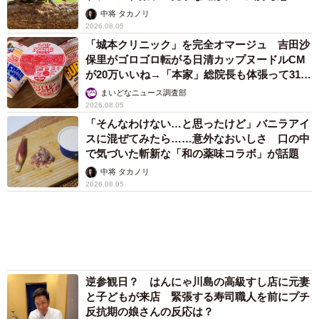
アクセスランキング
「不謹慎でないかと」実力派歌手、熊本へ支援
物資…運搬トラックの車体デザインにためら
い 「痛いほど伝わる」「行動され立派」
まいどなトピック
「そのままにしといてください」道路で動けな
い猫を前に返された一言… 懸命に生きようと
した4日間 「命の重さはみんな同じ」保護団
体代表の訴え
渡辺 晴子
72歳父、軽自動車で新潟から四国まで 65歳の
母と2人で3泊4日の旅 パーキングの休憩まで
分刻み… 「大学生でも組まねえよ！」
山岡 もと子
83歳父が骨折で入院 ３カ月の病院生活があま
りに退屈で「画用紙と色鉛筆持ってこい！」→
スケッチブックを見た家族が仰天「これ、売れ