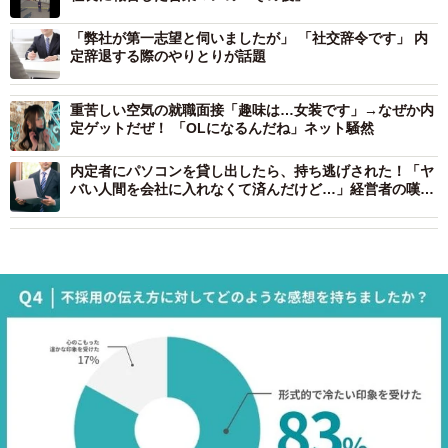
「弊社が第一志望と伺いましたが」 「社交辞令です」 内
定辞退する際のやりとりが話題
重苦しい空気の就職面接「趣味は…女装です」→なぜか内
定ゲットだぜ！ 「OLになるんだね」ネット騒然
内定者にパソコンを貸し出したら、持ち逃げされた！「ヤ
バい人間を会社に入れなくて済んだけど…」経営者の嘆き
の声が話題に