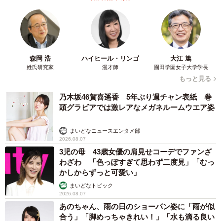
森岡 浩
ハイヒール・リンゴ
大江 篤
姓氏研究家
漫才師
園田学園女子大学学長
もっと見る
乃木坂46賀喜遥香 5年ぶり週チャン表紙 巻
頭グラビアでは激レアなメガネルームウエア姿
まいどなニュースエンタメ部
2026.08.07
3児の母 43歳女優の肩見せコーデでファンざ
わざわ 「色っぽすぎて思わず二度見」「むっ
かしからずっと可愛い」
まいどなトピック
2026.08.07
あのちゃん、雨の日のショーパン姿に「雨が似
合う」「脚めっちゃきれい！」「水も滴る良い