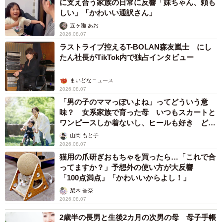
に支え合う家族の日常に反響「妹ちゃん、頼も
しい」「かわいい通訳さん」
五ヶ瀬 あお
2026.08.07
ラストライブ控えるT-BOLAN森友嵐士 にし
たん社長がTikTok内で独占インタビュー
まいどなニュース
2026.08.07
「男の子のママっぽいよね」ってどういう意
味？ 女系家族で育った母 いつもスカートと
ワンピースしか着ないし、ヒールも好き どの
へんが…
山岡 もと子
2026.08.07
猫用の爪研ぎおもちゃを買ったら…「これで合
ってますか？」予想外の使い方が大反響
「100点満点」「かわいいからよし！」
梨木 香奈
2026.08.07
2歳半の長男と生後2カ月の次男の母 母子手帳