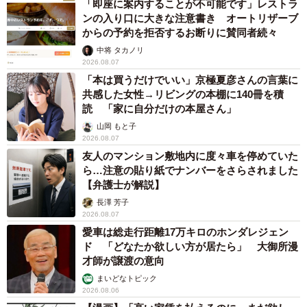
「即座に案内することが不可能です」レストラ
ンの入り口に大きな注意書き オートリザーブ
からの予約を拒否するお断りに賛同者続々
中将 タカノリ
2026.08.07
「本は買うだけでいい」京極夏彦さんの言葉に
共感した女性→リビングの本棚に140冊を積
読 「家に自分だけの本屋さん」
山岡 もと子
2026.08.07
友人のマンション敷地内に度々車を停めていた
ら…注意の貼り紙でナンバーをさらされました
【弁護士が解説】
長澤 芳子
2026.08.07
愛車は総走行距離17万キロのホンダレジェン
ド 「どなたか欲しい方が居たら」 大御所漫
才師が譲渡の意向
まいどなトピック
2026.08.06