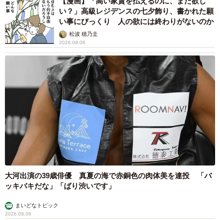
【漫画】「高い家賃を払えるのに、まだ欲し
い？」高級レジデンスの七夕飾り、書かれた願
い事にびっくり 人の欲には終わりがないのか
松波 穂乃圭
2026.08.06
大河出演の39歳俳優 真夏の海で赤銅色の肉体美を連投 「バ
ッキバキだな」「ばり渋いです」
まいどなトピック
2026.08.06