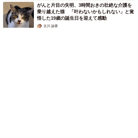
がんと片目の失明、3時間おきの壮絶な介護を
乗り越えた猫 「叶わないかもしれない」と覚
悟した19歳の誕生日を迎えて感動
古川 諭香
2026.08.06
「カニにアジをあげると青くなる」ほんとに！？ 「自然の染
色技術が凄い」と話題に その理由とは…？
竹中 友一（RinToris）