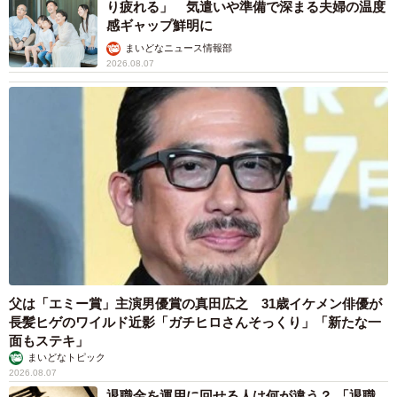
り疲れる」 気遣いや準備で深まる夫婦の温度
感ギャップ鮮明に
まいどなニュース情報部
2026.08.07
父は「エミー賞」主演男優賞の真田広之 31歳イケメン俳優が
長髪ヒゲのワイルド近影「ガチヒロさんそっくり」「新たな一
面もステキ」
まいどなトピック
2026.08.07
退職金を運用に回せる人は何が違う？ 「退職