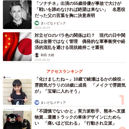
「ソナチネ」出演の55歳俳優が事故で大けが
「戦いを諦めなければ絶望は来ない」 名悪役
だった父の言葉を胸に決意表明
まいどなトピック
2026.08.05
対立ゼロのバラ色の関係は幻？ 現代の日中関
係は改善ではなく管理 偶発的な軍事衝突や経
済的混乱を避ける現状維持こそ重視
和田 大樹
2026.08.04
アクセスランキング
「化けましたね～」10歳で綾瀬はるかの娘役→
雰囲気ガラリの18歳に成長 「メイクで雰囲気
が」「宝塚に入れそう」
まいどなメディア
「不謹慎でないかと」実力派歌手、熊本へ支援
物資…運搬トラックの車体デザインにためら
い 「痛いほど伝わる」「行動され立派」