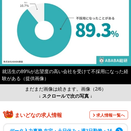
就活生の89%が志望度の高い会社を受けて不採用になった経
験がある（提供画像）
まだまだ画像は続きます。画像（2/6）
↓ スクロールで次の写真 ↓
まいどなの求人情報
求人情報一覧へ
データ入力事務 在宅・土日休み・週3日勤務・16