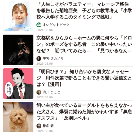
「人生こそがバラエティー」 マレーシア移住
を報告した菊地亜美 子どもの教育考え「小学
校へ入学するこのタイミングで挑戦」
まいどなトピック
2026.08.06
京都駅をぶらぶら→ホームの隅に何やら「ドロ
ン」のポーズをする忍者 この暑い中いったい
なぜ？ 近づいてみたら… 「見つかるなんて
未熟」
中将 タカノリ
2026.08.06
「明日ひま？」 知り合いから唐突なメッセー
ジ 用件次第で断ることもできる賢い返信文と
は？【漫画】
海川 まこと
2026.08.06
飼い主が食べているヨーグルトをもらえなかっ
た犬さん、爆裂に拗ねた顔がかわいすぎ「鼻息
フスフス」「反則レベル」
椎名 碧
2026.08.06