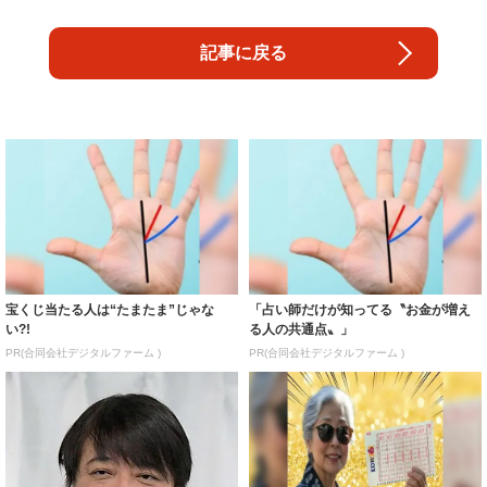
記事に戻る
宝くじ当たる人は“たまたま”じゃな
「占い師だけが知ってる〝お金が増え
い?!
る人の共通点〟」
PR(合同会社デジタルファーム )
PR(合同会社デジタルファーム )