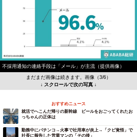
不採用通知の連絡手段は「メール」が主流（提供画像）
まだまだ画像は続きます。画像（3/6）
↓ スクロールで次の写真 ↓
おすすめニュース
就活でへこんだ帰りの新幹線 ビールをおごってくれたお
っちゃんの正体は
勤務中にパチンコ→火事で社用車が炎上→「クビ覚悟」で
社長に報告した営業マンの「その後」