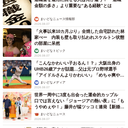
金額の多さ」より重要な“ある経験”とは
まいどなニュース情報部
2026.08.07
「火事以来10カ月ぶり」全焼した自宅訪れた林
家ぺー 内装も壁も取り払われスケルトン状態
の部屋に呆然
まいどなトピック
2026.08.07
「こんなかわいい子おるん！？」大阪出身の
UHB26歳アナが話題…父は元プロ野球選手
「アイドルさんよりかわいい」「めちゃ爽や
か」
まいどなメディア
2026.08.07
世界一周中に3度も出会った運命的カップル
口では言えない「ジョージアの熱い夜」に「も
うやめぇや！」藤井が猛ツッコミ連発【新婚さ
ん】
まいどなニュース
2026.08.07