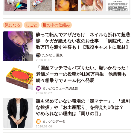
気になる
しごと
世の中の仕組み
酔って転んでアザだらけ ネイルも折れて超悲
惨 ケガが絶えない夜のお仕事 「病院代」と
数万円を渡す神客も！【現役キャストに取材】
たかなし 亜妖
2026.08.07
「国産マッチでもバズりたい」願いかなった！
老舗メーカーの投稿が4100万再生 他業種も
続々相乗りでミーム化へ発展
まいどなニュース調査部
2026.08.07
誰も求めていない職場の「謎マナー」、「過剰
な挨拶」や「お土産配り」を抑えた1位は？
やめられない理由は「周りの目」
まいどなデータ
2026.08.06