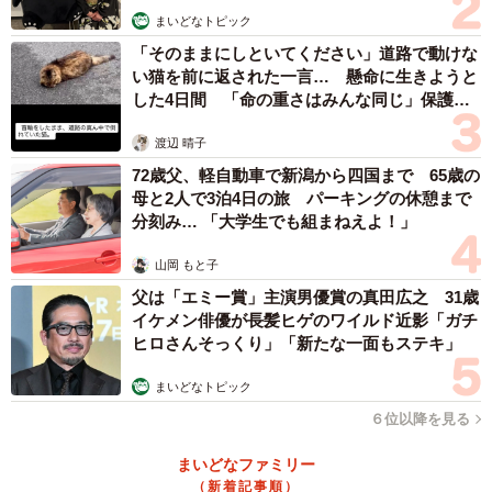
まいどなトピック
「そのままにしといてください」道路で動けな
い猫を前に返された一言… 懸命に生きようと
した4日間 「命の重さはみんな同じ」保護団
体代表の訴え
渡辺 晴子
72歳父、軽自動車で新潟から四国まで 65歳の
母と2人で3泊4日の旅 パーキングの休憩まで
分刻み… 「大学生でも組まねえよ！」
山岡 もと子
父は「エミー賞」主演男優賞の真田広之 31歳
イケメン俳優が長髪ヒゲのワイルド近影「ガチ
ヒロさんそっくり」「新たな一面もステキ」
まいどなトピック
６位以降を見る
まいどなファミリー
（新着記事順）