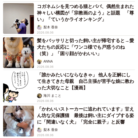
コガネムシを見つめる猫とパパ、偶然生まれた
神々しい構図が「宗教画のよう」と話題 「尊
い」「ていうかライオンキング」
梨木 香奈
2026.08.06
髪をバッサリと切った飼い主が帰宅すると→愛
犬たちの反応に「ワンコ様でも戸惑うのね
（笑）」「困り顔がかわいい」
ANNA
2026.08.06
「誰かみたいにならなきゃ」 他人を正解にし
て生きてきた母親 自己主張が苦手な娘に教わ
った大切なこと【漫画】
海川 まこと
2026.08.06
「かわいいストーカーに追われています」甘え
ん坊な元保護猫 最後は飼い主にダイブする姿
に「間違いなく犬」「完全に親子」と反響
梨木 香奈
2026.08.06