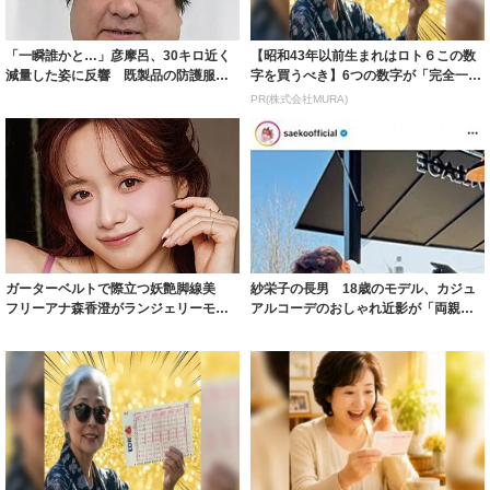
「一瞬誰かと…」彦摩呂、30キロ近く
【昭和43年以前生まれはロト６この数
減量した姿に反響 既製品の防護服が
字を買うべき】6つの数字が「完全一
着られると...
致」する方...
PR(株式会社MURA)
ガーターベルトで際立つ妖艶脚線美
紗栄子の長男 18歳のモデル、カジュ
フリーアナ森香澄がランジェリーモデ
アルコーデのおしゃれ近影が「両親の
ルに ｢PE...
いいとこ取...