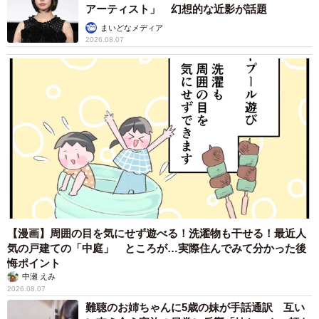
アーティスト」 幻想的な近影が話題
まいどなメディア
2026.08.07
【漫画】周囲の目を気にせず遊べる！洗濯物も干せる！最近人
気の戸建ての「中庭」 ところが…実際住んでみて分かった後
悔ポイント
中瀬 えみ
2026.08.07
難聴のお姉ちゃんに5歳の妹が手話通訳 互い