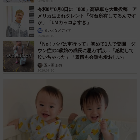
2026.08.10
令和8年8月8日に「888」高級車を大量投稿 ア
メリカ生まれタレント「何台所有してるんです
か」「LMカッコよすぎ」
まいどなメディア
2026.08.10
「No！パパは車行って」初めて1人で登園 ダ
ウン症の4歳娘の成長に思わず涙…「感動して
泣いちゃった」「表情も会話も愛おしい」
五ヶ瀬 あお
2026.08.10