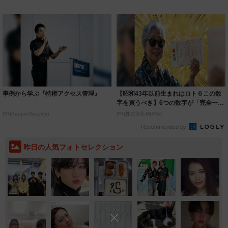
着られると...
わ」「テキ...
事例から学ぶ『特権アクセス管理』
【昭和43年以前生まれはロト６この数
字を買うべき】6つの数字が「完全一
致」する方...
PR(KeeperSecurity)
PR(株式会社MURA)
Recommended by
昨日の人気フォトセレクション