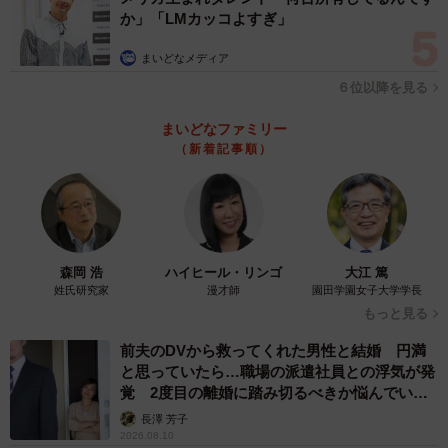
か」「LMカッコよすぎ」
まいどなメディア
６位以降を見る
まいどなファミリー
（新着記事順）
森岡 浩
ハイヒール・リンゴ
大江 篤
姓氏研究家
漫才師
園田学園女子大学学長
もっと見る
前夫のDVから救ってくれた男性と結婚 円満
と思っていたら…職場の派遣社員との浮気が発
覚 2度目の離婚に踏み切るべきか悩んでいま
す【夫婦関係修復カウンセラーが解説】
長澤 芳子
2026.08.10