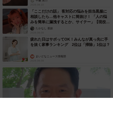
平藤 清刀
2026.08.10
「ここだけの話」 客対応の悩みを担当黒服に
相談したら…他キャストに筒抜け！ 「人の悩
みを簡単に漏洩するとか、サイテー」【現役キ
ャストに取材】
たかなし 亜妖
2026.08.09
疲れた日はサボってOK！みんなが真っ先に手
を抜く家事ランキング 2位は「掃除」1位は？
まいどなニュース情報部
2026.08.09