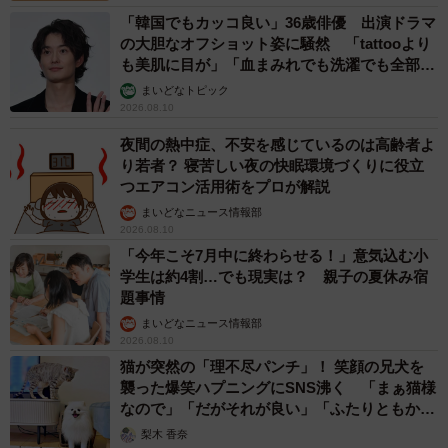
「韓国でもカッコ良い」36歳俳優 出演ドラマ
の大胆なオフショット姿に騒然 「tattooより
も美肌に目が」「血まみれでも洗濯でも全部か
っこいい」
まいどなトピック
2026.08.10
夜間の熱中症、不安を感じているのは高齢者よ
り若者？ 寝苦しい夜の快眠環境づくりに役立
つエアコン活用術をプロが解説
まいどなニュース情報部
2026.08.10
「今年こそ7月中に終わらせる！」意気込む小
学生は約4割…でも現実は？ 親子の夏休み宿
題事情
まいどなニュース情報部
2026.08.10
猫が突然の「理不尽パンチ」！ 笑顔の兄犬を
襲った爆笑ハプニングにSNS沸く 「まぁ猫様
なので」「だがそれが良い」「ふたりともかわ
いいね」
梨木 香奈