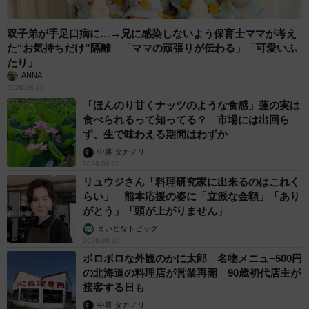
双子弟が手足口病に…→兄に感染しないよう保育士ママが考え
た“お気持ちだけ”隔離 「ママの頑張りが伝わる」「可愛いふ
たり」
ANNA
2026.08.10
「ほんのり甘くナッツのような食感」蓮の実は
食べられるって知ってる？ 市場には出回ら
ず、生で味わえる期間はわずか
中将 タカノリ
2026.08.10
リュウジさん「料理研究家に出来るのはこれく
らい」 熊本応援の姿に「立派な金額」「あり
がとう」「頭が上がりません」
まいどなトピック
2026.08.10
ボロボロな外観のかに太郎 名物メニュ−500円
の北海道の料理店が営業再開 90歳初代店主が
接客する日も
中将 タカノリ