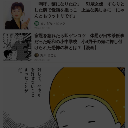
「嗚呼、猫になりたひ」 51歳女優 すらりと
した腕で愛猫を抱っこ 上品な美しさに「にゃ
んともウットリです」
まいどなトピック
2026.08.10
宿題を忘れたら即ゲンコツ 体罰が日常茶飯事
だった昭和の小中学校 小4男子の頬に押し付
けられた恐怖の棒とは？【漫画】
海川 まこと
2026.08.10