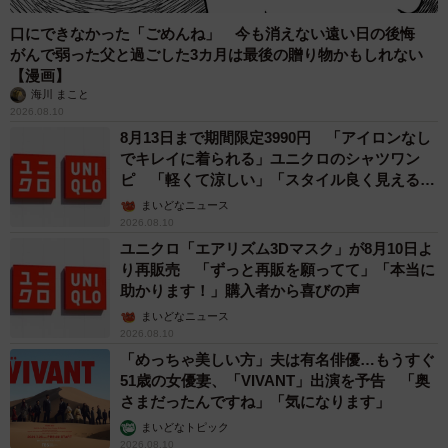
口にできなかった「ごめんね」 今も消えない遠い日の後悔
がんで弱った父と過ごした3カ月は最後の贈り物かもしれない
【漫画】
海川 まこと
2026.08.10
8月13日まで期間限定3990円 「アイロンなし
でキレイに着られる」ユニクロのシャツワン
ピ 「軽くて涼しい」「スタイル良く見える」
の声
まいどなニュース
2026.08.10
ユニクロ「エアリズム3Dマスク」が8月10日よ
り再販売 「ずっと再販を願ってて」「本当に
助かります！」購入者から喜びの声
まいどなニュース
2026.08.10
「めっちゃ美しい方」夫は有名俳優…もうすぐ
51歳の女優妻、「VIVANT」出演を予告 「奥
さまだったんですね」「気になります」
まいどなトピック
2026.08.10