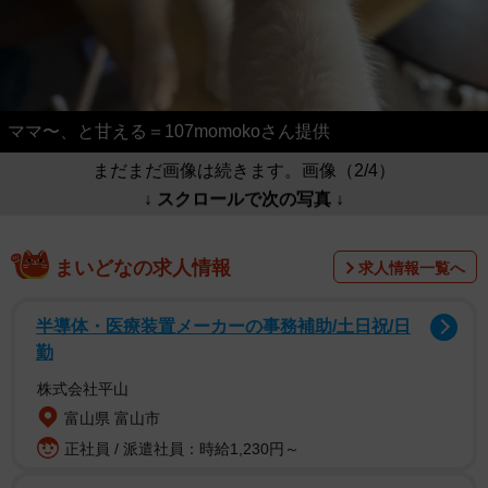
ママ〜、と甘える＝107momokoさん提供
まだまだ画像は続きます。画像（2/4）
↓ スクロールで次の写真 ↓
まいどなの求人情報
求人情報一覧へ
半導体・医療装置メーカーの事務補助/土日祝/日
勤
株式会社平山
富山県 富山市
正社員 / 派遣社員：時給1,230円～