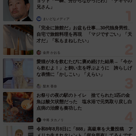
ョット「一瞬、分からなかったわ」「テキヤの
兄さん」
まいどなメディア
「完全に旅館だ」お盆も仕事…30代独身男性、
自宅で旅館料理を再現 「マジですごい」「天
才だ」「私もまねしたい」
金井 かおる
愛猫が水を飲むたびに褒め続けた結果→「今か
ら飲むよ！」と飼い主を呼ぶように 誇らしげ
な表情に「かしこい」「えらい」
梨木 香奈
お祭りの夜の駅のトイレ 捨てられた1匹の金
魚は酸欠状態だった 塩水浴で元気取り戻し白
点病の治療も奏功した
中将 タカノリ
令和8年8月8日に「888」高級車を大量投稿 ア
メリカ生まれタレント「何台所有してるんです