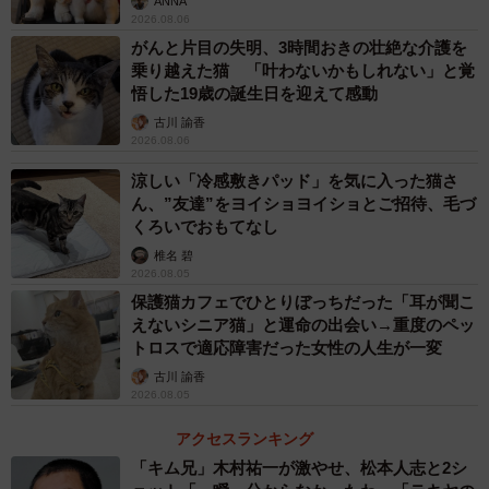
ANNA
2026.08.06
がんと片目の失明、3時間おきの壮絶な介護を
乗り越えた猫 「叶わないかもしれない」と覚
悟した19歳の誕生日を迎えて感動
古川 諭香
2026.08.06
涼しい「冷感敷きパッド」を気に入った猫さ
ん、”友達”をヨイショヨイショとご招待、毛づ
くろいでおもてなし
椎名 碧
2026.08.05
保護猫カフェでひとりぼっちだった「耳が聞こ
えないシニア猫」と運命の出会い→重度のペッ
トロスで適応障害だった女性の人生が一変
古川 諭香
2026.08.05
アクセスランキング
「キム兄」木村祐一が激やせ、松本人志と2シ