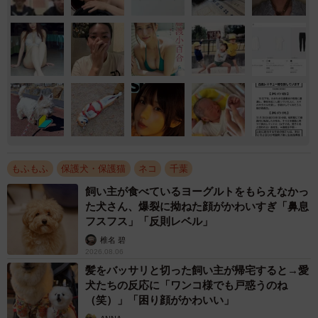
もふもふ
保護犬・保護猫
ネコ
千葉
飼い主が食べているヨーグルトをもらえなかっ
た犬さん、爆裂に拗ねた顔がかわいすぎ「鼻息
フスフス」「反則レベル」
椎名 碧
2026.08.06
髪をバッサリと切った飼い主が帰宅すると→愛
犬たちの反応に「ワンコ様でも戸惑うのね
（笑）」「困り顔がかわいい」