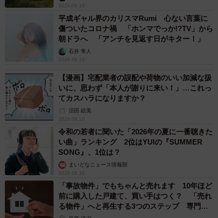
2026.08.10
平成ギャル界のカリスマRumi 心ない言葉に
傷ついたコロナ禍 「ホンマでっか!?TV」から
朝ドラへ 「アンチを見返す日がキター！」
石井 隼人
2026.08.10
【漫画】宅配業者の誤配や荷物のいい加減な扱
いに、思わず「本人が謝りに来い！」…これっ
てカスハラになりますか？
沼田 絵美
2026.08.10
令和の若者に聞いた「2026年の夏に一番聴きた
い曲」ランキング 2位はYUIの『SUMMER
SONG』、1位は？
まいどなニュース情報部
2026.08.10
「事故物件」でもちゃんと売れます 10年ほど
前に購入した戸建て、買い手はつく？ 「売れ
る物件」へと再生する3つのステップ 専門家
が解説