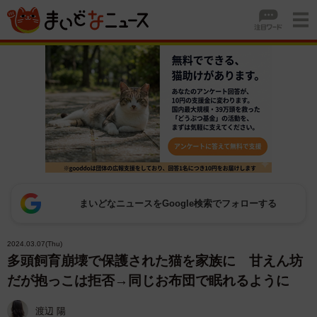
まいどなニュースをGoogle検索でフォローする
2024.03.07(Thu)
多頭飼育崩壊で保護された猫を家族に 甘えん坊
だが抱っこは拒否→同じお布団で眠れるように
渡辺 陽