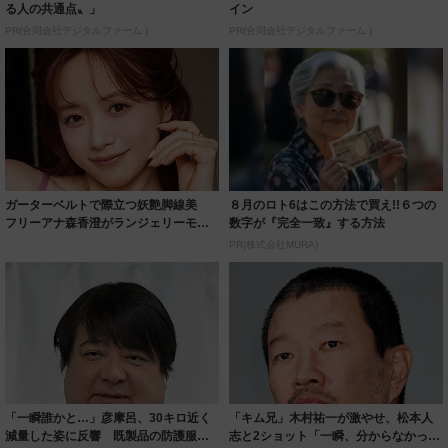
る人の共通点〟」
イン
PR(合同会社デジタルファーム )
PR(合同会社デジタルファーム )
ガーターベルトで際立つ妖艶脚線美
８月のロト6はこの方法で買え!!６つの
フリーアナ森香澄がランジェリーモデ
数字が『完全一致』する方法
ルに ｢PE...
PR(株式会社MURA)
「一瞬誰かと…」彦摩呂、30キロ近く
「キム兄」木村祐一が激やせ、松本人
減量した姿に反響 既製品の防護服が
志と2ショット「一瞬、分からなかった