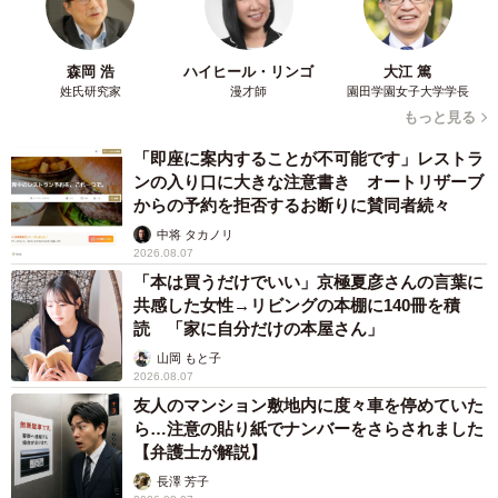
森岡 浩
ハイヒール・リンゴ
大江 篤
姓氏研究家
漫才師
園田学園女子大学学長
もっと見る
「即座に案内することが不可能です」レストラ
ンの入り口に大きな注意書き オートリザーブ
からの予約を拒否するお断りに賛同者続々
中将 タカノリ
2026.08.07
「本は買うだけでいい」京極夏彦さんの言葉に
共感した女性→リビングの本棚に140冊を積
読 「家に自分だけの本屋さん」
山岡 もと子
2026.08.07
友人のマンション敷地内に度々車を停めていた
ら…注意の貼り紙でナンバーをさらされました
【弁護士が解説】
長澤 芳子