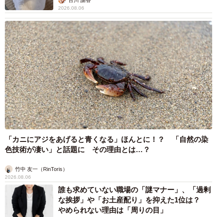
2026.08.06
「カニにアジをあげると青くなる」ほんとに！？ 「自然の染
色技術が凄い」と話題に その理由とは…？
竹中 友一（RinToris）
2026.08.06
誰も求めていない職場の「謎マナー」、「過剰
な挨拶」や「お土産配り」を抑えた1位は？
やめられない理由は「周りの目」