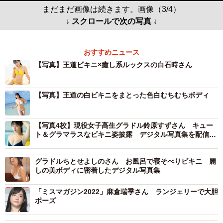
まだまだ画像は続きます。画像（3/4）
↓ スクロールで次の写真 ↓
おすすめニュース
【写真】王道ビキニ×癒し系ルックスの白石時さん
【写真】王道の白ビキニをまとった色白むちむちボディ
【写真4枚】現役女子高生グラドル鈴原すずさん キュー
ト＆グラマラスなビキニ姿披露 デジタル写真集を配信開
始
グラドルちとせよしのさん お風呂で寝そべりビキニ 麗
しの美ボディに密着したデジタル写真集
「ミスマガジン2022」麻倉瑞季さん ランジェリーで大胆
ポーズ