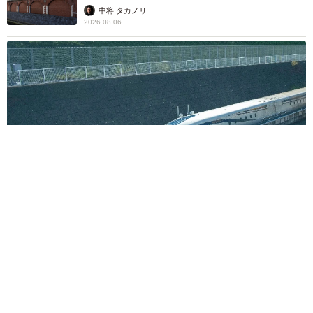
して」
中将 タカノリ
2026.08.06
もしかすると「下山ダッシュ」 リニア中央新幹線の長野県
駅 在来線との乗り継ぎなし→なら走れば間に合うんじゃな
い？ 惜しい位置関係が反響
中将 タカノリ
2026.08.06
「なんじゃこりゃ！」「ロボ？」大阪・梅田に
そびえる物体の正体は？ 昭和の遺産を調査し