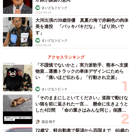
まいどなトピック
2026.08.06
大河出演の39歳俳優 真夏の海で赤銅色の肉体
美を連投 「バッキバキだな」「ばり渋いで
す」
まいどなトピック
2026.08.06
アクセスランキング
「不謹慎でないかと」実力派歌手、熊本へ支援
物資…運搬トラックの車体デザインにためら
い 「痛いほど伝わる」「行動され立派」
まいどなトピック
「そのままにしといてください」道路で動けな
い猫を前に返された一言… 懸命に生きようと
した4日間 「命の重さはみんな同じ」保護団
体代表の訴え
渡辺 晴子
72歳父、軽自動車で新潟から四国まで 65歳の