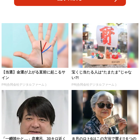
【当選】金運が上がる直前に起こるサ
宝くじ当たる人は“たまたま”じゃな
イン
い?!
PR(合同会社デジタルファーム )
PR(合同会社デジタルファーム )
「一瞬誰かと…」彦摩呂、30キロ近く
８月のロト6はこの方法で買え!!６つの