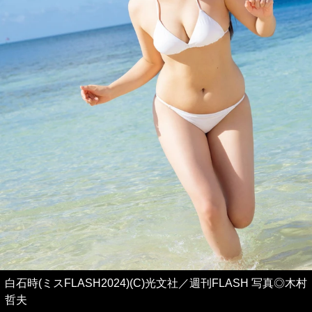
白石時(ミスFLASH2024)(C)光文社／週刊FLASH 写真◎木村
哲夫