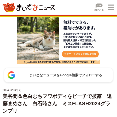
まいどなニュースをGoogle検索でフォローする
2024.02.02(Fri)
美谷間＆色白むちフワボディをビーチで披露 遠
藤まめさん 白石時さん ミスFLASH2024グラ
ンプリ