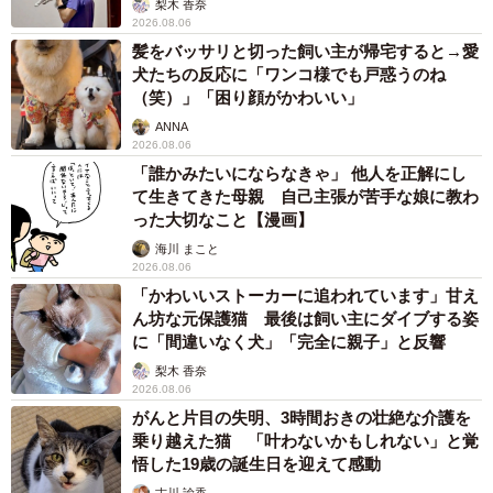
梨木 香奈
2026.08.06
髪をバッサリと切った飼い主が帰宅すると→愛
犬たちの反応に「ワンコ様でも戸惑うのね
（笑）」「困り顔がかわいい」
ANNA
2026.08.06
「誰かみたいにならなきゃ」 他人を正解にし
て生きてきた母親 自己主張が苦手な娘に教わ
った大切なこと【漫画】
海川 まこと
2026.08.06
「かわいいストーカーに追われています」甘え
ん坊な元保護猫 最後は飼い主にダイブする姿
に「間違いなく犬」「完全に親子」と反響
梨木 香奈
2026.08.06
がんと片目の失明、3時間おきの壮絶な介護を
乗り越えた猫 「叶わないかもしれない」と覚
悟した19歳の誕生日を迎えて感動
古川 諭香