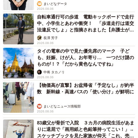
まいどなデータ
2026.08.06
自転車通行可の歩道 電動キックボードで走行
中、小学生とあわや衝突！ 「歩道走行は道交
法違反でしょ」と指摘されました【弁護士が解
説】
長澤 芳子
2026.08.06
タイの電車の中で見た優先席のマーク 子ど
も、妊娠、けが人、お年寄り… 一つだけ謎の
ものが！？「だから黄色なんですね」
中将 タカノリ
2026.08.06
【物価高が直撃】お盆帰省「予定なし」が約半
数 新幹線・高速バスの「使い分け」が鮮明に
まいどなニュース情報部
2026.08.06
83歳父が骨折で入院 ３カ月の病院生活があま
りに退屈で「画用紙と色鉛筆持ってこい！」→
スケッチブックを見た家族が仰天「これ、売れ