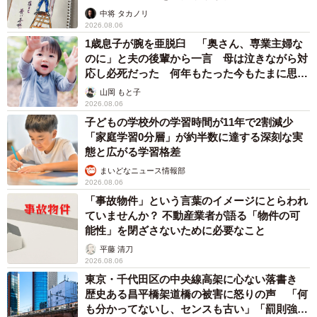
ますよ…」
中将 タカノリ
2026.08.06
1歳息子が腕を亜脱臼 「奥さん、専業主婦な
のに」と夫の後輩から一言 母は泣きながら対
応し必死だった 何年もたった今もたまに思い
出し…
山岡 もと子
2026.08.06
子どもの学校外の学習時間が11年で2割減少
「家庭学習0分層」が約半数に達する深刻な実
態と広がる学習格差
まいどなニュース情報部
2026.08.06
「事故物件」という言葉のイメージにとらわれ
ていませんか？ 不動産業者が語る「物件の可
能性」を閉ざさないために必要なこと
平藤 清刀
2026.08.06
東京・千代田区の中央線高架に心ない落書き
歴史ある昌平橋架道橋の被害に怒りの声 「何
も分かってないし、センスも古い」「罰則強化