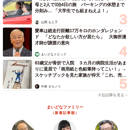
母と2人で3泊4日の旅 パーキングの休憩まで
分刻み… 「大学生でも組まねえよ！」
山岡 もと子
愛車は総走行距離17万キロのホンダレジェン
ド 「どなたか欲しい方が居たら」 大御所漫
才師が譲渡の意向
まいどなトピック
83歳父が骨折で入院 ３カ月の病院生活があま
りに退屈で「画用紙と色鉛筆持ってこい！」→
スケッチブックを見た家族が仰天「これ、売れ
ますよ…」
中将 タカノリ
６位以降を見る
まいどなファミリー
（新着記事順）