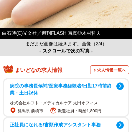
白石時(C)光文社／週刊FLASH 写真◎木村哲夫
まだまだ画像は続きます。画像（2/4）
↓ スクロールで次の写真 ↓
まいどなの求人情報
求人情報一覧へ
病院の事務長候補/医療事務経験者/日勤17時前終
業・土日祝休
株式会社ルフト・メディカルケア 太田オフィス
群馬県 前橋市
派遣社員：時給1,800円
正社員になれる!書類作成アシスタント事務