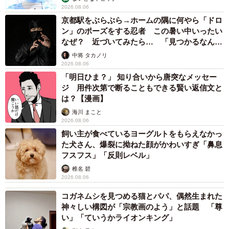
2026.08.06
京都駅をぶらぶら→ホームの隅に何やら「ドロ
ン」のポーズをする忍者 この暑い中いったい
なぜ？ 近づいてみたら… 「見つかるなんて
未熟」
中将 タカノリ
2026.08.06
「明日ひま？」 知り合いから唐突なメッセー
ジ 用件次第で断ることもできる賢い返信文と
は？【漫画】
海川 まこと
2026.08.06
飼い主が食べているヨーグルトをもらえなかっ
た犬さん、爆裂に拗ねた顔がかわいすぎ「鼻息
フスフス」「反則レベル」
椎名 碧
2026.08.06
コガネムシを見つめる猫とパパ、偶然生まれた
神々しい構図が「宗教画のよう」と話題 「尊
い」「ていうかライオンキング」