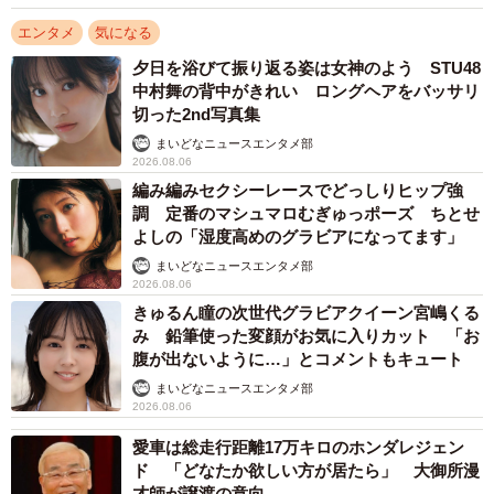
エンタメ
気になる
夕日を浴びて振り返る姿は女神のよう STU48
中村舞の背中がきれい ロングヘアをバッサリ
切った2nd写真集
まいどなニュースエンタメ部
2026.08.06
編み編みセクシーレースでどっしりヒップ強
調 定番のマシュマロむぎゅっポーズ ちとせ
よしの「湿度高めのグラビアになってます」
まいどなニュースエンタメ部
2026.08.06
きゅるん瞳の次世代グラビアクイーン宮嶋くる
み 鉛筆使った変顔がお気に入りカット 「お
腹が出ないように…」とコメントもキュート
まいどなニュースエンタメ部
2026.08.06
愛車は総走行距離17万キロのホンダレジェン
ド 「どなたか欲しい方が居たら」 大御所漫
才師が譲渡の意向