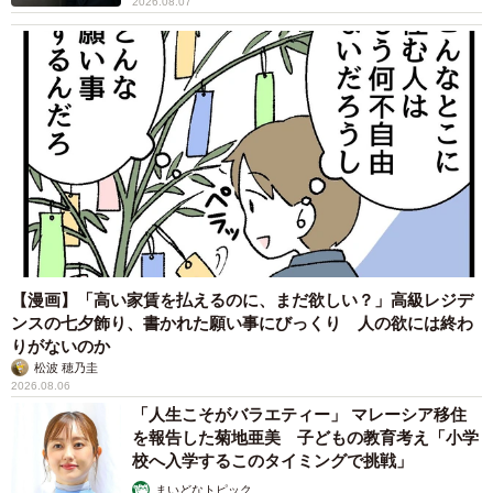
2026.08.07
【漫画】「高い家賃を払えるのに、まだ欲しい？」高級レジデ
ンスの七夕飾り、書かれた願い事にびっくり 人の欲には終わ
りがないのか
松波 穂乃圭
2026.08.06
「人生こそがバラエティー」 マレーシア移住
を報告した菊地亜美 子どもの教育考え「小学
校へ入学するこのタイミングで挑戦」
まいどなトピック