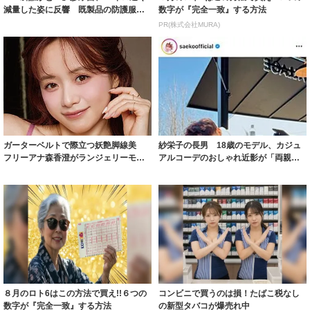
減量した姿に反響 既製品の防護服が
数字が『完全一致』する方法
着られると...
PR(株式会社MURA)
ガーターベルトで際立つ妖艶脚線美
紗栄子の長男 18歳のモデル、カジュ
フリーアナ森香澄がランジェリーモデ
アルコーデのおしゃれ近影が「両親の
ルに ｢PE...
いいとこ取...
８月のロト6はこの方法で買え!!６つの
コンビニで買うのは損！たばこ税なし
数字が『完全一致』する方法
の新型タバコが爆売れ中