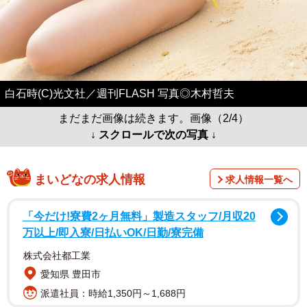
白石時(C)光文社／週刊FLASH 写真◎木村哲夫
まだまだ画像は続きます。画像（2/4）
↓ スクロールで次の写真 ↓
まいどなの求人情報
求人情報一覧へ
「今だけ!寮費2ヶ月無料」製造スタッフ/月収20
万以上/即入寮/日払いOK/日勤/寮完備
株式会社都工業
愛知県 豊田市
派遣社員：時給1,350円～1,688円