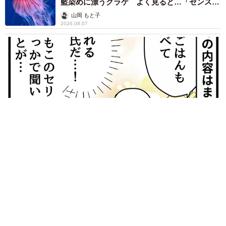
藍染めに漂うクラゲ よく見ると…「センスす
ごい」
山岡 もと子
2026.08.07
【漫画】大学生息子の「頼れる彼氏」っぷりを見て母は絶句
「起きなよ、遅刻するよ」って…あなた毎朝私が起こしてます
けど？笑
松波 穂乃圭
2026.08.07
【お盆の帰省】既婚女性の半数以上が「日常よ
り疲れる」 気遣いや準備で深まる夫婦の温度