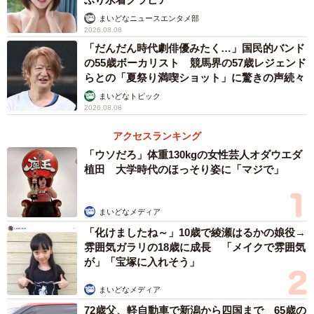
まいどなニュースエンタメ部
2026.08.08
「だんだん時代劇俳優みたく…」国民的バンド
の55歳ボーカリスト 競馬界の57歳レジェンド
らとの「夏祭り満喫ショット」に驚きの声続々
まいどなトピック
2026.08.08
アクセスランキング
「ウソだろ」体重130kgの女性芸人オダウエダ
植田 大学時代のほっそり姿に「マジで」
まいどなメディア
「化けましたね～」10歳で綾瀬はるかの娘役→
雰囲気ガラリの18歳に成長 「メイクで雰囲気
が」「宝塚に入れそう」
まいどなメディア
72歳父、軽自動車で新潟から四国まで 65歳の