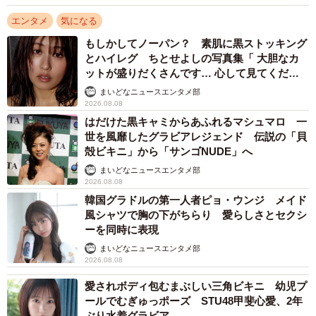
エンタメ
気になる
もしかしてノーパン？ 素肌に黒ストッキング
とハイレグ ちとせよしの写真集「 大胆なカ
ットが盛りだくさんです… 心して見てくださ
い」
まいどなニュースエンタメ部
2026.08.08
はだけた黒キャミからあふれるマシュマロ 一
世を風靡したグラビアレジェンド 伝説の「貝
殻ビキニ」から「サンゴNUDE」へ
まいどなニュースエンタメ部
2026.08.08
韓国グラドルの第一人者ピョ・ウンジ メイド
風シャツで胸の下がちらり 愛らしさとセクシ
ーを同時に表現
まいどなニュースエンタメ部
2026.08.08
愛されボディ包むまぶしい三角ビキニ 幼児プ
ールでむぎゅっポーズ STU48甲斐心愛、2年
ぶり水着グラビア