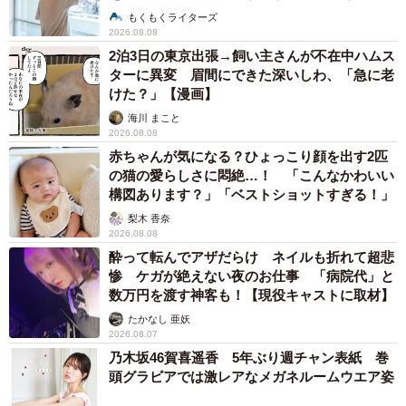
説】
もくもくライターズ
2026.08.08
2泊3日の東京出張→飼い主さんが不在中ハムス
ターに異変 眉間にできた深いしわ、「急に老
けた？」【漫画】
海川 まこと
2026.08.08
赤ちゃんが気になる？ひょっこり顔を出す2匹
の猫の愛らしさに悶絶…！ 「こんなかわいい
構図あります？」「ベストショットすぎる！」
梨木 香奈
2026.08.08
酔って転んでアザだらけ ネイルも折れて超悲
惨 ケガが絶えない夜のお仕事 「病院代」と
数万円を渡す神客も！【現役キャストに取材】
たかなし 亜妖
2026.08.07
乃木坂46賀喜遥香 5年ぶり週チャン表紙 巻
頭グラビアでは激レアなメガネルームウエア姿