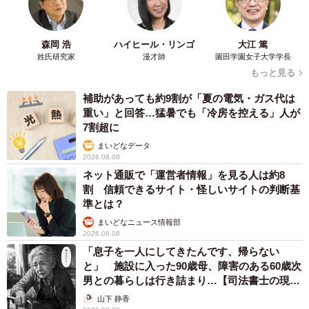
森岡 浩
ハイヒール・リンゴ
大江 篤
姓氏研究家
漫才師
園田学園女子大学学長
もっと見る
補助があっても約9割が「夏の電気・ガス代は
重い」と回答…猛暑でも「冷房を控える」人が
7割超に
まいどなデータ
2026.08.08
ネット通販で「運営者情報」を見る人は約8
割 信頼できるサイト・怪しいサイトの判断基
準とは？
まいどなニュース情報部
2026.08.08
「息子を一人にしてきたんです、帰らない
と」 施設に入った90歳母、障害のある60歳次
男との暮らしは行き詰まり…【司法書士の現場
から】
山下 静香