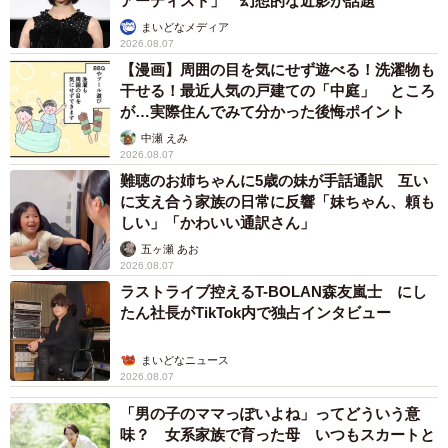
アーティスト」 幻想的な近影が話題
まいどなメディア
2026.08.07
【漫画】周囲の目を気にせず遊べる！洗濯物も
干せる！最近人気の戸建ての「中庭」 ところ
が…実際住んでみて分かった後悔ポイント
中瀬 えみ
2026.08.07
難聴のお姉ちゃんに5歳の妹が手話通訳 互い
に支え合う家族の日常に反響「妹ちゃん、頼も
しい」「かわいい通訳さん」
五ヶ瀬 あお
2026.08.07
ラストライブ控えるT-BOLAN森友嵐士 にし
たん社長がTikTok内で独占インタビュー
まいどなニュース
2026.08.07
「男の子のママっぽいよね」ってどういう意
味？ 女系家族で育った母 いつもスカートと