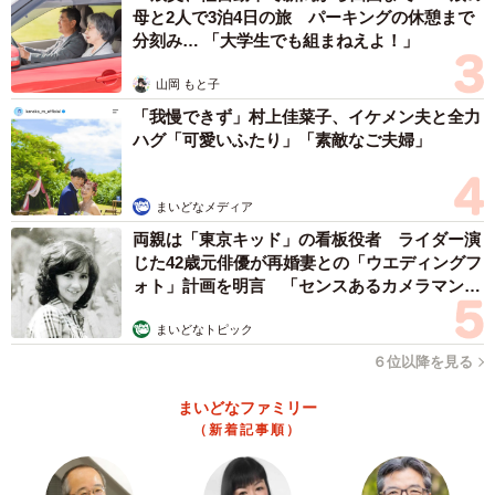
母と2人で3泊4日の旅 パーキングの休憩まで
分刻み… 「大学生でも組まねえよ！」
山岡 もと子
「我慢できず」村上佳菜子、イケメン夫と全力
ハグ「可愛いふたり」「素敵なご夫婦」
まいどなメディア
両親は「東京キッド」の看板役者 ライダー演
じた42歳元俳優が再婚妻との「ウエディングフ
ォト」計画を明言 「センスあるカメラマン求
む」
まいどなトピック
６位以降を見る
まいどなファミリー
（新着記事順）