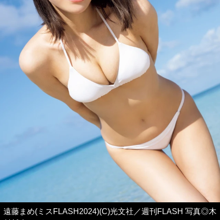
遠藤まめ(ミスFLASH2024)(C)光文社／週刊FLASH 写真◎木