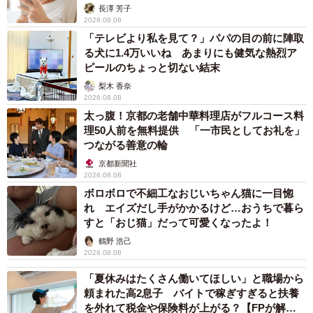
解説】
長澤 芳子
2026.08.08
「テレビより私を見て？」パパの目の前に陣取
る犬に1.4万いいね あまりにも健気な熱烈ア
ピールのちょっと切ない結末
梨木 香奈
2026.08.08
太っ腹！京都の老舗中華料理店がフルコース料
理50人前を無料提供 「一市民としてお礼を」
つながる善意の輪
京都新聞社
2026.08.08
ボロボロで不細工なおじいちゃん猫に一目惚
れ エイズだし手がかかるけど…おうちで暮ら
すと「おじ猫」だって可愛くなったよ！
鶴野 浩己
2026.08.08
「夏休みはたくさん働いてほしい」と職場から
頼まれた高2息子 バイトで稼ぎすぎると扶養
を外れて税金や保険料が上がる？【FPが解