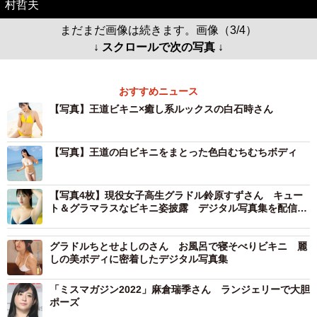
村哲夫
まだまだ画像は続きます。画像（3/4）
↓ スクロールで次の写真 ↓
おすすめニュース
【写真】王道ビキニ×癒し系ルックスの白石時さん
【写真】王道の白ビキニをまとった色白むちむちボディ
【写真4枚】現役女子高生グラドル鈴原すずさん キュー
ト＆グラマラスなビキニ姿披露 デジタル写真集を配信開
始
グラドルちとせよしのさん お風呂で寝そべりビキニ 麗
しの美ボディに密着したデジタル写真集
「ミスマガジン2022」麻倉瑞季さん ランジェリーで大胆
ポーズ