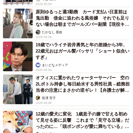
2026.08.08
原則ゆるっと週3勤務 カード支払い日直前は
鬼出勤 借金に追われる風俗嬢 それでも足り
ない場合は朝までガールズバー副業【現役キャ
ストに取材】
たかなし 亜妖
2026.08.08
19歳でハライチ岩井勇気と年の差婚から3年、
22歳元おはガール髪バッサリ「ショート似合い
すぎ」
まいどなメディア
2026.08.08
オフィスに置かれたウォーターサーバー 空の
2Lボトル持参し毎日給水する男性社員→総務担
当者の注意にまさかの逆ギレ！【弁護士が解
説】
長澤 芳子
2026.08.08
12歳の愛犬に変化 1歳息子の膝で甘える初め
て見せる姿に反響 これまで「見守る立場」だ
ったのに…「頭ポンポンが愛に満ちている」
「尊…」