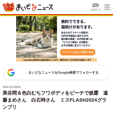
まいどなニュースをGoogle検索でフォローする
2024.02.02(Fri)
美谷間＆色白むちフワボディをビーチで披露 遠
藤まめさん 白石時さん ミスFLASH2024グラ
ンプリ