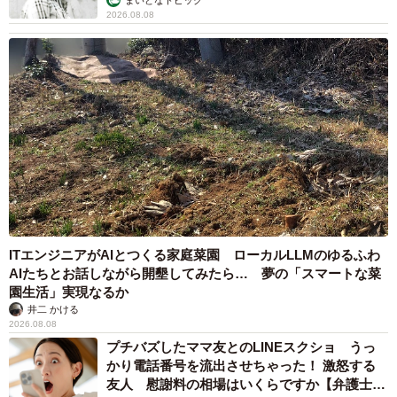
2026.08.08
ITエンジニアがAIとつくる家庭菜園 ローカルLLMのゆるふわ
AIたちとお話しながら開墾してみたら… 夢の「スマートな菜
園生活」実現なるか
井二 かける
2026.08.08
プチバズしたママ友とのLINEスクショ うっ
かり電話番号を流出させちゃった！ 激怒する
友人 慰謝料の相場はいくらですか【弁護士が