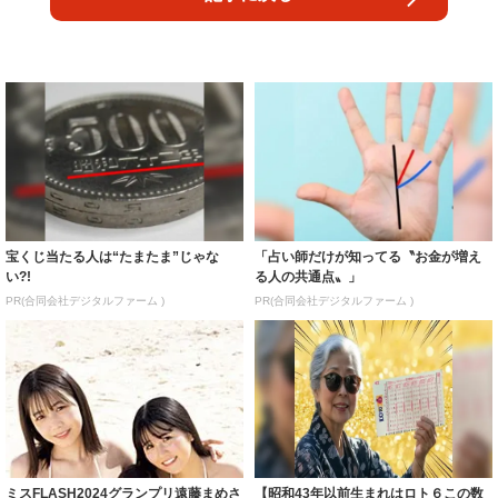
宝くじ当たる人は“たまたま”じゃな
「占い師だけが知ってる〝お金が増え
い?!
る人の共通点〟」
PR(合同会社デジタルファーム )
PR(合同会社デジタルファーム )
ミスFLASH2024グランプリ遠藤まめさ
【昭和43年以前生まれはロト６この数