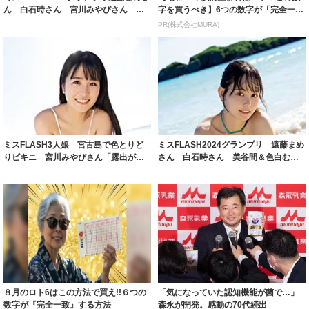
ん 白石時さん 宮川みやびさん 純
字を買うべき】6つの数字が「完全一
白ビ...
致」する方...
PR(株式会社MURA)
ミスFLASH3人娘 宮古島で色とりど
ミスFLASH2024グランプリ 遠藤まめ
りビキニ 宮川みやびさん「露出が見
さん 白石時さん 美谷間＆色白むち
どころ」...
フワ...
８月のロト6はこの方法で買え!!６つの
「気になっていた認知機能が菌で…」
数字が『完全一致』する方法
森永が開発。感動の70代続出