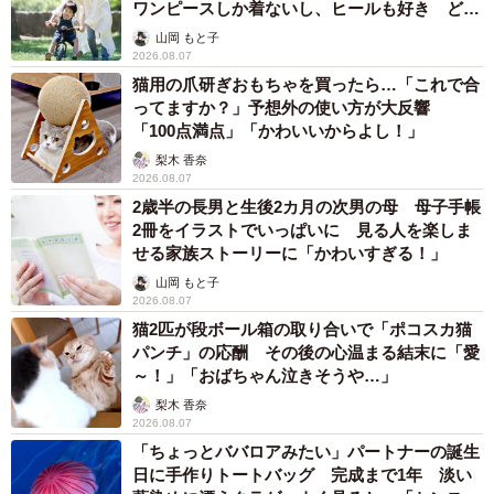
ワンピースしか着ないし、ヒールも好き どの
へんが…
山岡 もと子
2026.08.07
猫用の爪研ぎおもちゃを買ったら…「これで合
ってますか？」予想外の使い方が大反響
「100点満点」「かわいいからよし！」
梨木 香奈
2026.08.07
2歳半の長男と生後2カ月の次男の母 母子手帳
2冊をイラストでいっぱいに 見る人を楽しま
せる家族ストーリーに「かわいすぎる！」
山岡 もと子
2026.08.07
猫2匹が段ボール箱の取り合いで「ポコスカ猫
パンチ」の応酬 その後の心温まる結末に「愛
～！」「おばちゃん泣きそうや…」
梨木 香奈
2026.08.07
「ちょっとババロアみたい」パートナーの誕生
日に手作りトートバッグ 完成まで1年 淡い