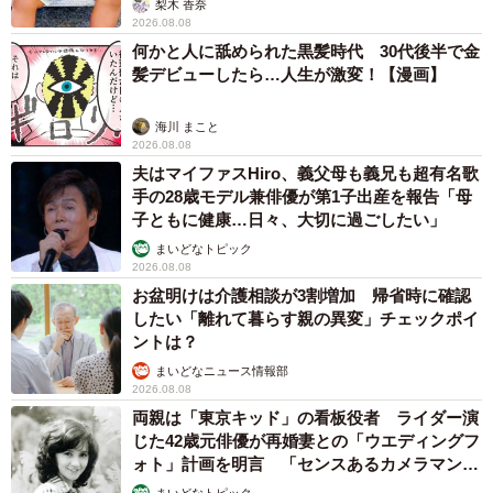
梨木 香奈
2026.08.08
何かと人に舐められた黒髪時代 30代後半で金
髪デビューしたら…人生が激変！【漫画】
海川 まこと
2026.08.08
夫はマイファスHiro、義父母も義兄も超有名歌
手の28歳モデル兼俳優が第1子出産を報告「母
子ともに健康…日々、大切に過ごしたい」
まいどなトピック
2026.08.08
お盆明けは介護相談が3割増加 帰省時に確認
したい「離れて暮らす親の異変」チェックポイ
ントは？
まいどなニュース情報部
2026.08.08
両親は「東京キッド」の看板役者 ライダー演
じた42歳元俳優が再婚妻との「ウエディングフ
ォト」計画を明言 「センスあるカメラマン求
む」
まいどなトピック