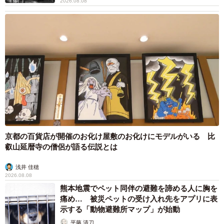
2026.08.08
京都の百貨店が開催のお化け屋敷のお化けにモデルがいる 比
叡山延暦寺の僧侶が語る伝説とは
浅井 佳穂
2026.08.08
熊本地震でペット同伴の避難を諦める人に胸を
痛め… 被災ペットの受け入れ先をアプリに表
示する「動物避難所マップ」が始動
平藤 清刀