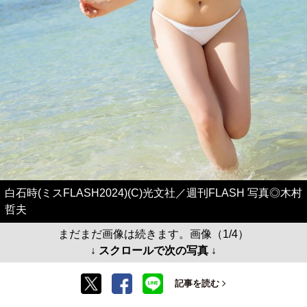
白石時(ミスFLASH2024)(C)光文社／週刊FLASH 写真◎木村
哲夫
まだまだ画像は続きます。画像（1/4）
↓ スクロールで次の写真 ↓
記事を読む