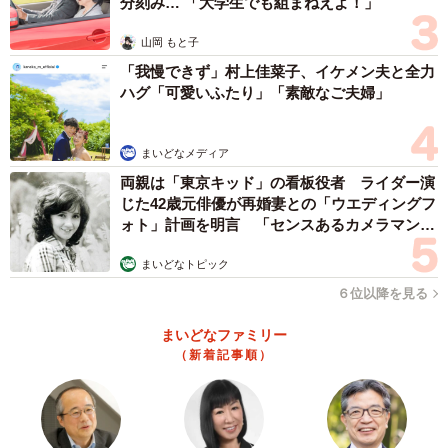
分刻み… 「大学生でも組まねえよ！」
山岡 もと子
「我慢できず」村上佳菜子、イケメン夫と全力
ハグ「可愛いふたり」「素敵なご夫婦」
まいどなメディア
両親は「東京キッド」の看板役者 ライダー演
じた42歳元俳優が再婚妻との「ウエディングフ
ォト」計画を明言 「センスあるカメラマン求
む」
まいどなトピック
６位以降を見る
まいどなファミリー
（新着記事順）