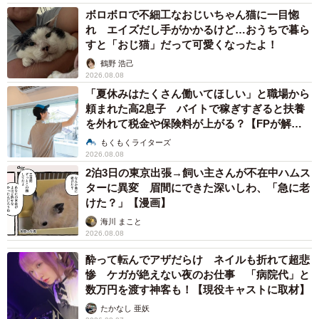
ボロボロで不細工なおじいちゃん猫に一目惚
れ エイズだし手がかかるけど…おうちで暮ら
すと「おじ猫」だって可愛くなったよ！
鶴野 浩己
2026.08.08
「夏休みはたくさん働いてほしい」と職場から
頼まれた高2息子 バイトで稼ぎすぎると扶養
を外れて税金や保険料が上がる？【FPが解
説】
もくもくライターズ
2026.08.08
2泊3日の東京出張→飼い主さんが不在中ハムス
ターに異変 眉間にできた深いしわ、「急に老
けた？」【漫画】
海川 まこと
2026.08.08
酔って転んでアザだらけ ネイルも折れて超悲
惨 ケガが絶えない夜のお仕事 「病院代」と
数万円を渡す神客も！【現役キャストに取材】
たかなし 亜妖