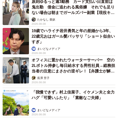
原則ゆるっと週3勤務 カード支払い日直前は
鬼出勤 借金に追われる風俗嬢 それでも足り
ない場合は朝までガールズバー副業【現役キャ
ストに取材】
たかなし 亜妖
2026.08.08
19歳でハライチ岩井勇気と年の差婚から3年、
22歳元おはガール髪バッサリ「ショート似合い
すぎ」
まいどなメディア
2026.08.08
オフィスに置かれたウォーターサーバー 空の
2Lボトル持参し毎日給水する男性社員→総務担
当者の注意にまさかの逆ギレ！【弁護士が解
説】
長澤 芳子
2026.08.08
「我慢できず」村上佳菜子、イケメン夫と全力
ハグ「可愛いふたり」「素敵なご夫婦」
まいどなメディア
2026.08.08