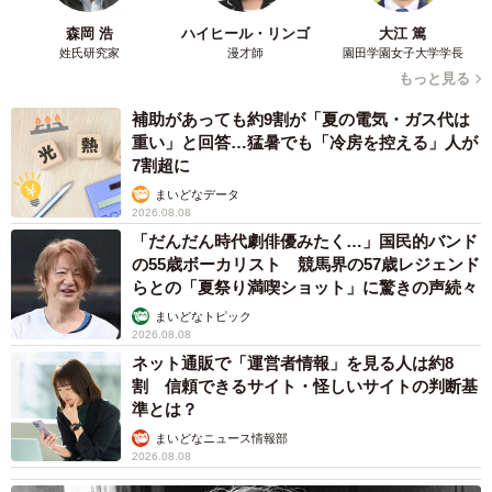
森岡 浩
ハイヒール・リンゴ
大江 篤
姓氏研究家
漫才師
園田学園女子大学学長
もっと見る
補助があっても約9割が「夏の電気・ガス代は
重い」と回答…猛暑でも「冷房を控える」人が
7割超に
まいどなデータ
2026.08.08
「だんだん時代劇俳優みたく…」国民的バンド
の55歳ボーカリスト 競馬界の57歳レジェンド
らとの「夏祭り満喫ショット」に驚きの声続々
まいどなトピック
2026.08.08
ネット通販で「運営者情報」を見る人は約8
割 信頼できるサイト・怪しいサイトの判断基
準とは？
まいどなニュース情報部
2026.08.08