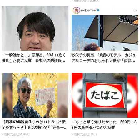
PR(株式会社MURA)
「一瞬誰かと…」彦摩呂、30キロ近く
紗栄子の長男 18歳のモデル、カジュ
減量した姿に反響 既製品の防護服が
アルコーデのおしゃれ近影が「両親の
着られると...
いいとこ取...
【昭和43年以前生まれはロト６この数
「もっと早く知りたかった」600円→8
字を買うべき】6つの数字が「完全一
3円の新型タバコが大反響
致」する方...
PR(株式会社MURA)
PR(株式会社HAL)