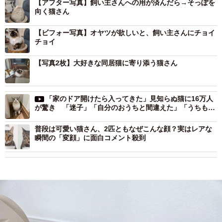
【アフター写真】飼い主さんへの用が済んだら→そっぽを
向く猫さん
【ビフォー写真】オヤツが欲しいと、飼い主さんにチョイ
チョイ
【写真2枚】大好きな同居猫に寄り添う猫さん
「家のドア開けたら入ってきた」見知らぬ猫に16万人
が驚き 「迷子」「自分のおうちと間違えた」「うちもあ
りました」
普段は可愛い猫さん、2匹ともなぜこんな顔？実はレアな
瞬間の「変顔」に面白コメント殺到