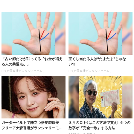
「占い師だけが知ってる〝お金が増え
宝くじ当たる人は“たまたま”じゃな
る人の共通点〟」
い?!
PR(合同会社デジタルファーム )
PR(合同会社デジタルファーム )
ガーターベルトで際立つ妖艶脚線美
８月のロト6はこの方法で買え!!６つの
フリーアナ森香澄がランジェリーモデ
数字が『完全一致』する方法
ルに ｢PE...