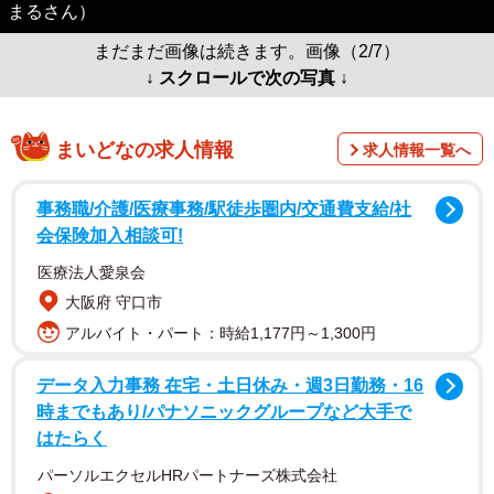
まるさん）
まだまだ画像は続きます。画像（2/7）
↓ スクロールで次の写真 ↓
まいどなの求人情報
求人情報一覧へ
事務職/介護/医療事務/駅徒歩圏内/交通費支給/社
会保険加入相談可!
医療法人愛泉会
大阪府 守口市
アルバイト・パート：時給1,177円～1,300円
データ入力事務 在宅・土日休み・週3日勤務・16
時までもあり/パナソニックグループなど大手で
はたらく
パーソルエクセルHRパートナーズ株式会社