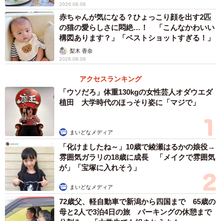
2026.08.08
赤ちゃんが気になる？ひょっこり顔を出す2匹
の猫の愛らしさに悶絶…！ 「こんなかわいい
構図あります？」「ベストショットすぎる！」
梨木 香奈
2026.08.08
アクセスランキング
「ウソだろ」体重130kgの女性芸人オダウエダ
植田 大学時代のほっそり姿に「マジで」
まいどなメディア
「化けましたね～」10歳で綾瀬はるかの娘役→
雰囲気ガラリの18歳に成長 「メイクで雰囲気
が」「宝塚に入れそう」
まいどなメディア
72歳父、軽自動車で新潟から四国まで 65歳の
母と2人で3泊4日の旅 パーキングの休憩まで