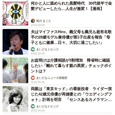
何かと人に舐められた黒髪時代 30代後半で金
髪デビューしたら…人生が激変！【漫画】
海川 まこと
2026.08.08
夫はマイファスHiro、義父母も義兄も超有名歌
手の28歳モデル兼俳優が第1子出産を報告「母
子ともに健康…日々、大切に過ごしたい」
まいどなトピック
2026.08.08
お盆明けは介護相談が3割増加 帰省時に確認
したい「離れて暮らす親の異変」チェックポイ
ントは？
まいどなニュース情報部
2026.08.08
両親は「東京キッド」の看板役者 ライダー演
じた42歳元俳優が再婚妻との「ウエディングフ
ォト」計画を明言 「センスあるカメラマン求
む」
まいどなトピック
2026.08.08