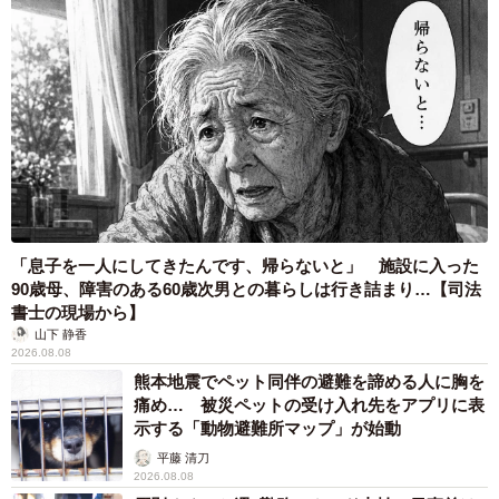
「息子を一人にしてきたんです、帰らないと」 施設に入った
90歳母、障害のある60歳次男との暮らしは行き詰まり…【司法
書士の現場から】
山下 静香
2026.08.08
熊本地震でペット同伴の避難を諦める人に胸を
痛め… 被災ペットの受け入れ先をアプリに表
示する「動物避難所マップ」が始動
平藤 清刀
2026.08.08