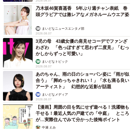
2026.08.07
乃木坂46賀喜遥香 5年ぶり週チャン表紙 巻
頭グラビアでは激レアなメガネルームウエア姿
まいどなニュースエンタメ部
2026.08.07
3児の母 43歳女優の肩見せコーデでファンざ
わざわ 「色っぽすぎて思わず二度見」「むっ
かしからずっと可愛い」
まいどなトピック
2026.08.07
あのちゃん、雨の日のショーパン姿に「雨が似
合う」「脚めっちゃきれい！」「水も滴る良い
アーティスト」 幻想的な近影が話題
まいどなメディア
2026.08.07
【漫画】周囲の目を気にせず遊べる！洗濯物も
干せる！最近人気の戸建ての「中庭」 ところ
が…実際住んでみて分かった後悔ポイント
中瀬 えみ
2026.08.07