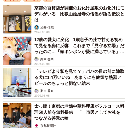
京都の百貨店が開催のお化け屋敷のお化けにモ
デルがいる 比叡山延暦寺の僧侶が語る伝説と
は
浅井 佳穂
2026.08.08
12歳の愛犬に変化 1歳息子の膝で甘える初め
て見せる姿に反響 これまで「見守る立場」だ
ったのに…「頭ポンポンが愛に満ちている」
「尊…」
梨木 香奈
2026.08.08
「テレビより私を見て？」パパの目の前に陣取
る犬に1.4万いいね あまりにも健気な熱烈ア
ピールのちょっと切ない結末
梨木 香奈
2026.08.08
太っ腹！京都の老舗中華料理店がフルコース料
理50人前を無料提供 「一市民としてお礼を」
つながる善意の輪
京都新聞社