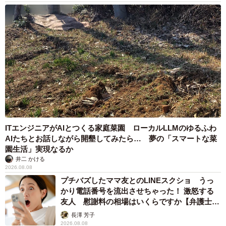
ITエンジニアがAIとつくる家庭菜園 ローカルLLMのゆるふわ
AIたちとお話しながら開墾してみたら… 夢の「スマートな菜
園生活」実現なるか
井二 かける
2026.08.08
プチバズしたママ友とのLINEスクショ うっ
かり電話番号を流出させちゃった！ 激怒する
友人 慰謝料の相場はいくらですか【弁護士が
解説】
長澤 芳子
2026.08.08