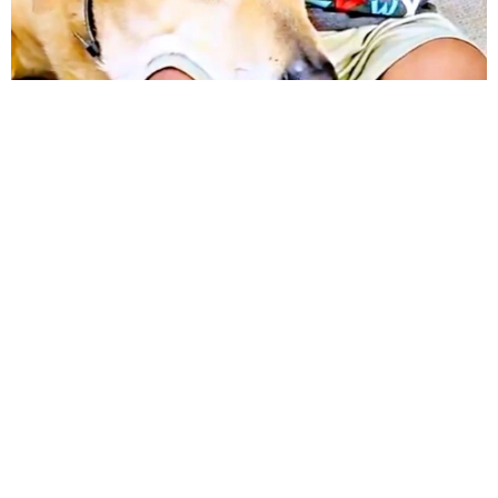
12歳の愛犬に変化 1歳息子の膝で甘える初めて見せる姿に反
響 これまで「見守る立場」だったのに…「頭ポンポンが愛に
満ちている」「尊…」
梨木 香奈
2026.08.08
何かと人に舐められた黒髪時代 30代後半で金
髪デビューしたら…人生が激変！【漫画】
海川 まこと
2026.08.08
夫はマイファスHiro、義父母も義兄も超有名歌
手の28歳モデル兼俳優が第1子出産を報告「母