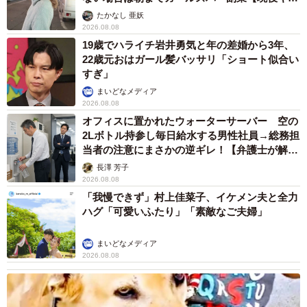
ストに取材】
たかなし 亜妖
2026.08.08
19歳でハライチ岩井勇気と年の差婚から3年、
22歳元おはガール髪バッサリ「ショート似合い
すぎ」
まいどなメディア
2026.08.08
オフィスに置かれたウォーターサーバー 空の
2Lボトル持参し毎日給水する男性社員→総務担
当者の注意にまさかの逆ギレ！【弁護士が解
説】
長澤 芳子
2026.08.08
「我慢できず」村上佳菜子、イケメン夫と全力
ハグ「可愛いふたり」「素敵なご夫婦」
まいどなメディア
2026.08.08