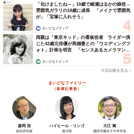
「化けましたね～」10歳で綾瀬はるかの娘役→
雰囲気ガラリの18歳に成長 「メイクで雰囲気
が」「宝塚に入れそう」
まいどなメディア
両親は「東京キッド」の看板役者 ライダー演
じた42歳元俳優が再婚妻との「ウエディングフ
ォト」計画を明言 「センスあるカメラマン求
む」
まいどなトピック
６位以降を見る
まいどなファミリー
（新着記事順）
森岡 浩
ハイヒール・リンゴ
大江 篤
姓氏研究家
漫才師
園田学園女子大学学長