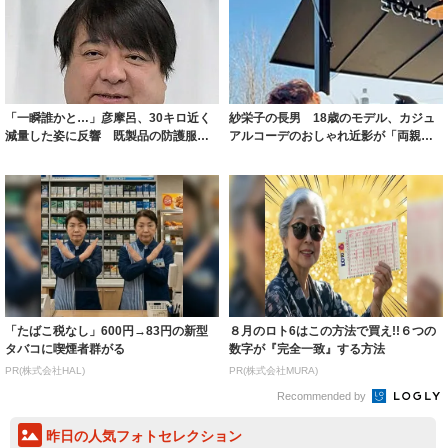
「一瞬誰かと…」彦摩呂、30キロ近く
紗栄子の長男 18歳のモデル、カジュ
減量した姿に反響 既製品の防護服が
アルコーデのおしゃれ近影が「両親の
着られると...
いいとこ取...
「たばこ税なし」600円→83円の新型
８月のロト6はこの方法で買え!!６つの
タバコに喫煙者群がる
数字が『完全一致』する方法
PR(株式会社HAL)
PR(株式会社MURA)
Recommended by
昨日の人気フォトセレクション