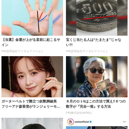
【当選】金運が上がる直前に起こるサ
宝くじ当たる人は“たまたま”じゃな
イン
い?!
PR(合同会社デジタルファーム )
PR(合同会社デジタルファーム )
ガーターベルトで際立つ妖艶脚線美
８月のロト6はこの方法で買え!!６つの
フリーアナ森香澄がランジェリーモデ
数字が『完全一致』する方法
ルに ｢PE...
PR(株式会社MURA)