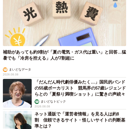
補助があっても約9割が「夏の電気・ガス代は重い」と回答…猛
暑でも「冷房を控える」人が7割超に
まいどなデータ
2026.08.08
「だんだん時代劇俳優みたく…」国民的バンド
の55歳ボーカリスト 競馬界の57歳レジェンド
らとの「夏祭り満喫ショット」に驚きの声続々
まいどなトピック
2026.08.08
ネット通販で「運営者情報」を見る人は約8
割 信頼できるサイト・怪しいサイトの判断基
準とは？