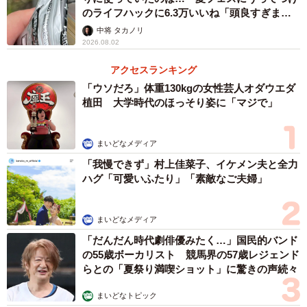
のライフハックに6.3万いいね「頭良すぎま
す」
中将 タカノリ
2026.08.02
アクセスランキング
「ウソだろ」体重130kgの女性芸人オダウエダ
植田 大学時代のほっそり姿に「マジで」
まいどなメディア
「我慢できず」村上佳菜子、イケメン夫と全力
ハグ「可愛いふたり」「素敵なご夫婦」
まいどなメディア
「だんだん時代劇俳優みたく…」国民的バンド
の55歳ボーカリスト 競馬界の57歳レジェンド
らとの「夏祭り満喫ショット」に驚きの声続々
まいどなトピック