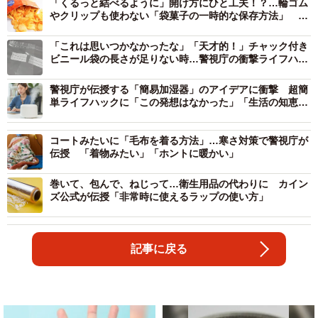
「くるっと結べるように」開け方にひと工夫！？…輪ゴム
やクリップも使わない「袋菓子の一時的な保存方法」 警
視庁のアイデアに目からウロコ
「これは思いつかなかったな」「天才的！」チャック付き
ビニール袋の長さが足りない時…警視庁の衝撃ライフハッ
クに大反響
警視庁が伝授する「簡易加湿器」のアイデアに衝撃 超簡
単ライフハックに「この発想はなかった」「生活の知恵で
すね」
コートみたいに「毛布を着る方法」…寒さ対策で警視庁が
伝授 「着物みたい」「ホントに暖かい」
巻いて、包んで、ねじって…衛生用品の代わりに カイン
ズ公式が伝授「非常時に使えるラップの使い方」
記事に戻る