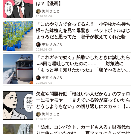
は？【漫画】
海川 まこと
2026.08.06
「このやり方で合ってるん？」小学校から持ち
帰った鉢植えを見て母驚き ペットボトルはじ
ょうろだと思ってた…息子が教えてくれた斬新
な水やりとは
中将 タカノリ
2026.08.05
「これガチで効く」船酔いしたときに試したら
→5回も嘔吐していたのに…… 対策法に
「もっと早く知りたかった」「寝そべるといい
らしい」
中将 タカノリ
2026.08.04
欠点や問題行動「根はいい人だから」のフォロ
ーにモヤモヤ 「見えている幹が腐っていたら
どうしようもない」の切り返しにスカッ！【漫
画】
海川 まこと
2026.08.02
「防水、コンパクト、カードも入る」財布代わ
りに使っていたのは… 夏フェスにうってつけ