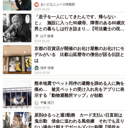
まいどなニュース情報部
2026.08.08
「息子を一人にしてきたんです、帰らない
と」 施設に入った90歳母、障害のある60歳次
男との暮らしは行き詰まり…【司法書士の現場
から】
山下 静香
2026.08.08
京都の百貨店が開催のお化け屋敷のお化けにモ
デルがいる 比叡山延暦寺の僧侶が語る伝説と
は
浅井 佳穂
2026.08.08
熊本地震でペット同伴の避難を諦める人に胸を
痛め… 被災ペットの受け入れ先をアプリに表
示する「動物避難所マップ」が始動
平藤 清刀
2026.08.08
原則ゆるっと週3勤務 カード支払い日直前は
鬼出勤 借金に追われる風俗嬢 それでも足り
ない場合は朝までガールズバー副業【現役キャ