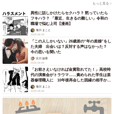
もっと見る
異性に話しかけたらセクハラ？ 黙っていたら
フキハラ？ 「最近、生きるの難しい」令和の
職場で悩む上司【漫画】
海川 まこと
2026.08.09
「この人しかいない」26歳差の“年の差婚”をし
た夫婦 出会いは？反対する声はなかった？
今の思いを聞いた
古川 諭香
2026.08.09
「お前さえいなければ金賞取れてた！」高校時
代の演奏会がトラウマ……責められた学生は楽
器修理職人に 10年後再会した因縁の相手から
思わぬ申し出【漫画】
海川 まこと
2026.08.09