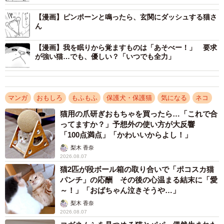
【漫画】ピンポーンと鳴ったら、玄関にダッシュする猫さ
ん
【漫画】我を眠りから覚ますものは「あそべー！」 要求
が強い猫…でも、優しい？「いつでも全力」
マンガ
おもしろ
もふもふ
保護犬・保護猫
気になる
ネコ
猫用の爪研ぎおもちゃを買ったら…「これで合
ってますか？」予想外の使い方が大反響
「100点満点」「かわいいからよし！」
梨木 香奈
2026.08.07
猫2匹が段ボール箱の取り合いで「ポコスカ猫
パンチ」の応酬 その後の心温まる結末に「愛
～！」「おばちゃん泣きそうや…」
梨木 香奈
2026.08.07