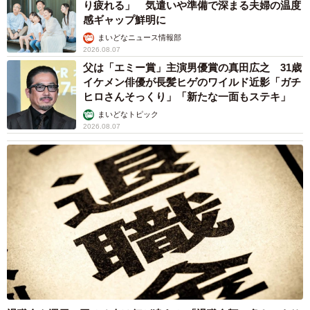
り疲れる」 気遣いや準備で深まる夫婦の温度
感ギャップ鮮明に
まいどなニュース情報部
2026.08.07
父は「エミー賞」主演男優賞の真田広之 31歳
イケメン俳優が長髪ヒゲのワイルド近影「ガチ
ヒロさんそっくり」「新たな一面もステキ」
まいどなトピック
2026.08.07