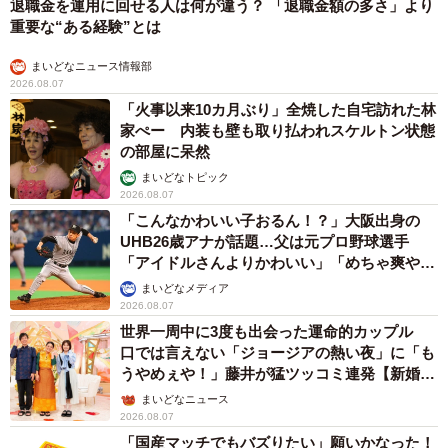
退職金を運用に回せる人は何が違う？ 「退職金額の多さ」より
重要な“ある経験”とは
まいどなニュース情報部
2026.08.07
「火事以来10カ月ぶり」全焼した自宅訪れた林
家ぺー 内装も壁も取り払われスケルトン状態
の部屋に呆然
まいどなトピック
2026.08.07
「こんなかわいい子おるん！？」大阪出身の
UHB26歳アナが話題…父は元プロ野球選手
「アイドルさんよりかわいい」「めちゃ爽や
か」
まいどなメディア
2026.08.07
世界一周中に3度も出会った運命的カップル
口では言えない「ジョージアの熱い夜」に「も
うやめぇや！」藤井が猛ツッコミ連発【新婚さ
ん】
まいどなニュース
2026.08.07
「国産マッチでもバズりたい」願いかなった！