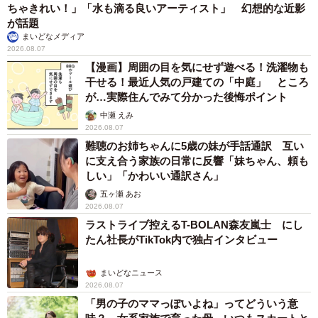
ちゃきれい！」「水も滴る良いアーティスト」 幻想的な近影
が話題
まいどなメディア
2026.08.07
【漫画】周囲の目を気にせず遊べる！洗濯物も
干せる！最近人気の戸建ての「中庭」 ところ
が…実際住んでみて分かった後悔ポイント
中瀬 えみ
2026.08.07
難聴のお姉ちゃんに5歳の妹が手話通訳 互い
に支え合う家族の日常に反響「妹ちゃん、頼も
しい」「かわいい通訳さん」
五ヶ瀬 あお
2026.08.07
ラストライブ控えるT-BOLAN森友嵐士 にし
たん社長がTikTok内で独占インタビュー
まいどなニュース
2026.08.07
「男の子のママっぽいよね」ってどういう意