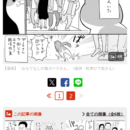
6/6
【漫画】「おもてなしの鬼ガーラさん」（提供：松本ひで吉さん）
1
2
この記事の画像
全ての画像（全6枚）