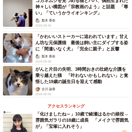
コガネムシを見つめる猫とパパ、偶然生まれた
神々しい構図が「宗教画のよう」と話題 「尊
い」「ていうかライオンキング」
梨木 香奈
2026.08.06
「かわいいストーカーに追われています」甘え
ん坊な元保護猫 最後は飼い主にダイブする姿
に「間違いなく犬」「完全に親子」と反響
梨木 香奈
2026.08.06
がんと片目の失明、3時間おきの壮絶な介護を
乗り越えた猫 「叶わないかもしれない」と覚
悟した19歳の誕生日を迎えて感動
古川 諭香
2026.08.06
アクセスランキング
「化けましたね～」10歳で綾瀬はるかの娘役→
雰囲気ガラリの18歳に成長 「メイクで雰囲気
が」「宝塚に入れそう」