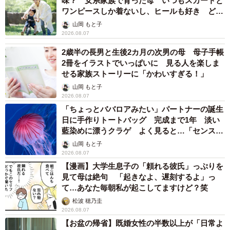
味？ 女系家族で育った母 いつもスカートと
ワンピースしか着ないし、ヒールも好き どの
へんが…
山岡 もと子
2026.08.07
2歳半の長男と生後2カ月の次男の母 母子手帳
2冊をイラストでいっぱいに 見る人を楽しま
せる家族ストーリーに「かわいすぎる！」
山岡 もと子
2026.08.07
「ちょっとババロアみたい」パートナーの誕生
日に手作りトートバッグ 完成まで1年 淡い
藍染めに漂うクラゲ よく見ると…「センスす
ごい」
山岡 もと子
2026.08.07
【漫画】大学生息子の「頼れる彼氏」っぷりを
見て母は絶句 「起きなよ、遅刻するよ」っ
て…あなた毎朝私が起こしてますけど？笑
松波 穂乃圭
2026.08.07
【お盆の帰省】既婚女性の半数以上が「日常よ