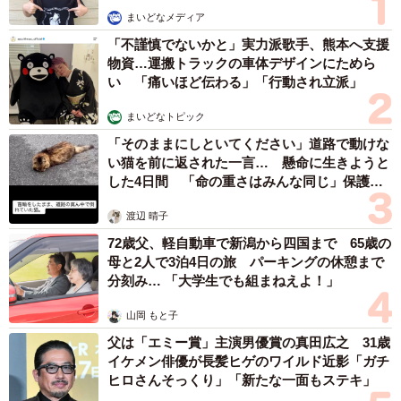
まいどなメディア
「不謹慎でないかと」実力派歌手、熊本へ支援
物資…運搬トラックの車体デザインにためら
い 「痛いほど伝わる」「行動され立派」
まいどなトピック
「そのままにしといてください」道路で動けな
い猫を前に返された一言… 懸命に生きようと
した4日間 「命の重さはみんな同じ」保護団
体代表の訴え
渡辺 晴子
72歳父、軽自動車で新潟から四国まで 65歳の
母と2人で3泊4日の旅 パーキングの休憩まで
分刻み… 「大学生でも組まねえよ！」
山岡 もと子
父は「エミー賞」主演男優賞の真田広之 31歳
イケメン俳優が長髪ヒゲのワイルド近影「ガチ
ヒロさんそっくり」「新たな一面もステキ」