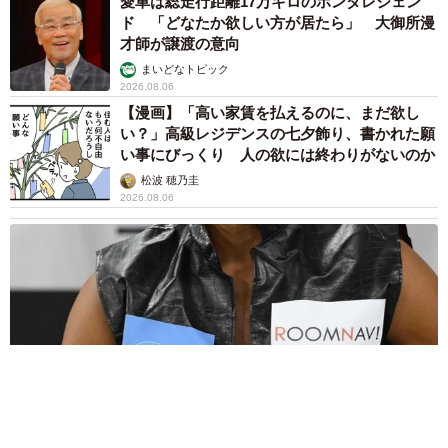
愛車は総走行距離17万キロのホンダレジェン
ド 「どなたか欲しい方が居たら」 大御所漫
才師が譲渡の意向
まいどなトピック
2026.08.06
【漫画】「高い家賃を払えるのに、まだ欲し
い？」高級レジデンスの七夕飾り、書かれた願
い事にびっくり 人の欲には終わりがないのか
松波 穂乃圭
2026.08.06