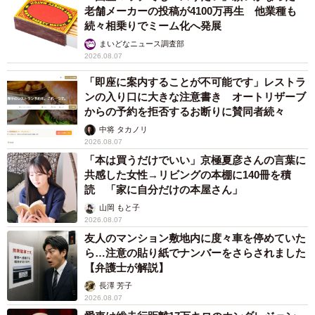
老舗メーカーの投稿が4100万再生 他業種も
続々相乗りでミーム化へ発展
まいどなニュース調査部
2026.08.07
「即座に案内することが不可能です」レストラ
ンの入り口に大きな注意書き オートリザーブ
からの予約を拒否するお断りに賛同者続々
中将 タカノリ
2026.08.07
「本は買うだけでいい」京極夏彦さんの言葉に
共感した女性→リビングの本棚に140冊を積
読 「家に自分だけの本屋さん」
山岡 もと子
2026.08.07
友人のマンション敷地内に度々車を停めていた
ら…注意の貼り紙でナンバーをさらされました
【弁護士が解説】
長澤 芳子
2026.08.07