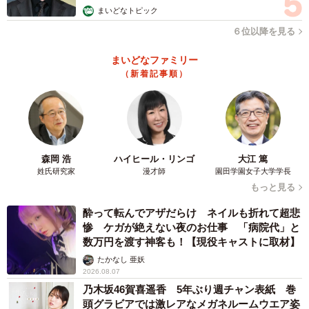
まいどなトピック
６位以降を見る
まいどなファミリー
（新着記事順）
森岡 浩
ハイヒール・リンゴ
大江 篤
姓氏研究家
漫才師
園田学園女子大学学長
もっと見る
酔って転んでアザだらけ ネイルも折れて超悲
惨 ケガが絶えない夜のお仕事 「病院代」と
数万円を渡す神客も！【現役キャストに取材】
たかなし 亜妖
2026.08.07
乃木坂46賀喜遥香 5年ぶり週チャン表紙 巻
頭グラビアでは激レアなメガネルームウエア姿