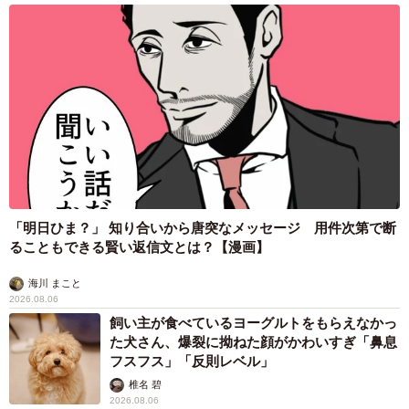
「明日ひま？」 知り合いから唐突なメッセージ 用件次第で断
ることもできる賢い返信文とは？【漫画】
海川 まこと
2026.08.06
飼い主が食べているヨーグルトをもらえなかっ
た犬さん、爆裂に拗ねた顔がかわいすぎ「鼻息
フスフス」「反則レベル」
椎名 碧
2026.08.06