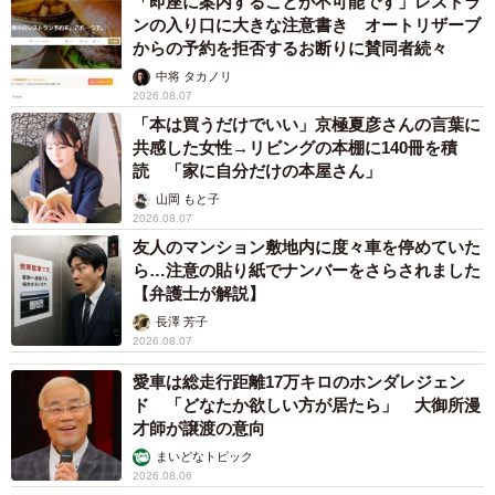
「即座に案内することが不可能です」レストラ
ンの入り口に大きな注意書き オートリザーブ
からの予約を拒否するお断りに賛同者続々
中将 タカノリ
2026.08.07
「本は買うだけでいい」京極夏彦さんの言葉に
共感した女性→リビングの本棚に140冊を積
読 「家に自分だけの本屋さん」
山岡 もと子
2026.08.07
友人のマンション敷地内に度々車を停めていた
ら…注意の貼り紙でナンバーをさらされました
【弁護士が解説】
長澤 芳子
2026.08.07
愛車は総走行距離17万キロのホンダレジェン
ド 「どなたか欲しい方が居たら」 大御所漫
才師が譲渡の意向
まいどなトピック
2026.08.06