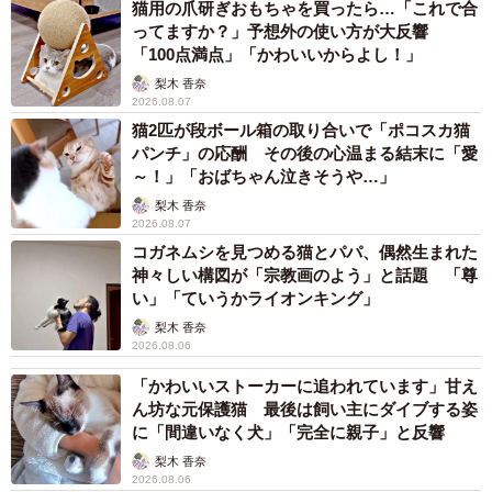
猫用の爪研ぎおもちゃを買ったら…「これで合
ってますか？」予想外の使い方が大反響
「100点満点」「かわいいからよし！」
梨木 香奈
2026.08.07
猫2匹が段ボール箱の取り合いで「ポコスカ猫
パンチ」の応酬 その後の心温まる結末に「愛
～！」「おばちゃん泣きそうや…」
梨木 香奈
2026.08.07
コガネムシを見つめる猫とパパ、偶然生まれた
神々しい構図が「宗教画のよう」と話題 「尊
い」「ていうかライオンキング」
梨木 香奈
2026.08.06
「かわいいストーカーに追われています」甘え
ん坊な元保護猫 最後は飼い主にダイブする姿
に「間違いなく犬」「完全に親子」と反響
梨木 香奈
2026.08.06