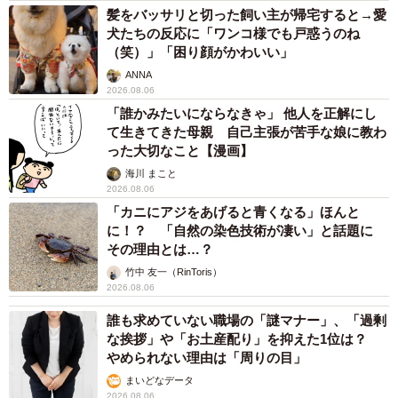
髪をバッサリと切った飼い主が帰宅すると→愛
犬たちの反応に「ワンコ様でも戸惑うのね
（笑）」「困り顔がかわいい」
ANNA
2026.08.06
「誰かみたいにならなきゃ」 他人を正解にし
て生きてきた母親 自己主張が苦手な娘に教わ
った大切なこと【漫画】
海川 まこと
2026.08.06
「カニにアジをあげると青くなる」ほんと
に！？ 「自然の染色技術が凄い」と話題に
その理由とは…？
竹中 友一（RinToris）
2026.08.06
誰も求めていない職場の「謎マナー」、「過剰
な挨拶」や「お土産配り」を抑えた1位は？
やめられない理由は「周りの目」
まいどなデータ
2026.08.06