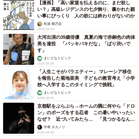
【漫画】「高い家賃を払えるのに、まだ欲し
い？」高級レジデンスの七夕飾り、書かれた願
い事にびっくり 人の欲には終わりがないのか
松波 穂乃圭
2026.08.06
大河出演の39歳俳優 真夏の海で赤銅色の肉体
美を連投 「バッキバキだな」「ばり渋いで
す」
まいどなトピック
2026.08.06
「人生こそがバラエティー」 マレーシア移住
を報告した菊地亜美 子どもの教育考え「小学
校へ入学するこのタイミングで挑戦」
まいどなトピック
2026.08.06
京都駅をぶらぶら→ホームの隅に何やら「ドロ
ン」のポーズをする忍者 この暑い中いったい
なぜ？ 近づいてみたら… 「見つかるなんて
未熟」
中将 タカノリ
2026.08.06