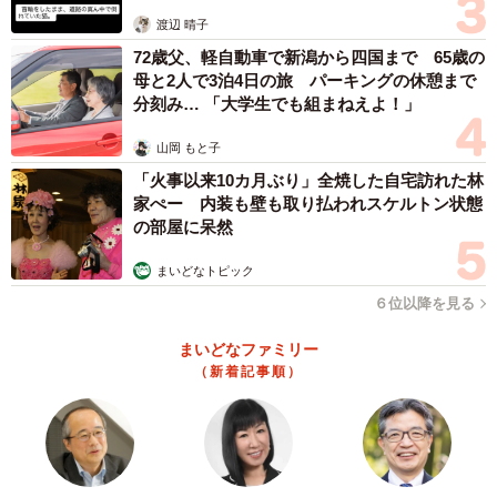
体代表の訴え
渡辺 晴子
72歳父、軽自動車で新潟から四国まで 65歳の
母と2人で3泊4日の旅 パーキングの休憩まで
分刻み… 「大学生でも組まねえよ！」
山岡 もと子
「火事以来10カ月ぶり」全焼した自宅訪れた林
家ぺー 内装も壁も取り払われスケルトン状態
の部屋に呆然
まいどなトピック
６位以降を見る
まいどなファミリー
（新着記事順）