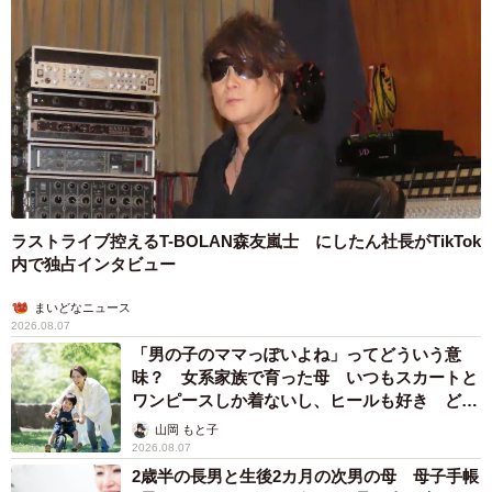
ラストライブ控えるT-BOLAN森友嵐士 にしたん社長がTikTok
内で独占インタビュー
まいどなニュース
2026.08.07
「男の子のママっぽいよね」ってどういう意
味？ 女系家族で育った母 いつもスカートと
ワンピースしか着ないし、ヒールも好き どの
へんが…
山岡 もと子
2026.08.07
2歳半の長男と生後2カ月の次男の母 母子手帳