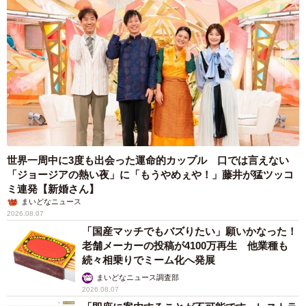
世界一周中に3度も出会った運命的カップル 口では言えない
「ジョージアの熱い夜」に「もうやめぇや！」藤井が猛ツッコ
ミ連発【新婚さん】
まいどなニュース
2026.08.07
「国産マッチでもバズりたい」願いかなった！
老舗メーカーの投稿が4100万再生 他業種も
続々相乗りでミーム化へ発展
まいどなニュース調査部
2026.08.07