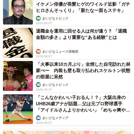
イケメン俳優が長髪ヒゲのワイルド近影「ガチ
ヒロさんそっくり」「新たな一面もステキ」
まいどなトピック
2026.08.07
退職金を運用に回せる人は何が違う？ 「退職
金額の多さ」より重要な“ある経験”とは
まいどなニュース情報部
2026.08.07
「火事以来10カ月ぶり」全焼した自宅訪れた林
家ぺー 内装も壁も取り払われスケルトン状態
の部屋に呆然
まいどなトピック
2026.08.07
「こんなかわいい子おるん！？」大阪出身の
UHB26歳アナが話題…父は元プロ野球選手
「アイドルさんよりかわいい」「めちゃ爽や
か」
まいどなメディア
2026.08.07