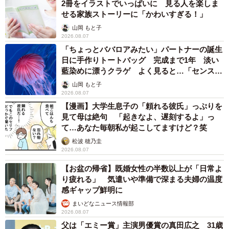
2冊をイラストでいっぱいに 見る人を楽しま
せる家族ストーリーに「かわいすぎる！」
山岡 もと子
2026.08.07
「ちょっとババロアみたい」パートナーの誕生
日に手作りトートバッグ 完成まで1年 淡い
藍染めに漂うクラゲ よく見ると…「センスす
ごい」
山岡 もと子
2026.08.07
【漫画】大学生息子の「頼れる彼氏」っぷりを
見て母は絶句 「起きなよ、遅刻するよ」っ
て…あなた毎朝私が起こしてますけど？笑
松波 穂乃圭
2026.08.07
【お盆の帰省】既婚女性の半数以上が「日常よ
り疲れる」 気遣いや準備で深まる夫婦の温度
感ギャップ鮮明に
まいどなニュース情報部
2026.08.07
父は「エミー賞」主演男優賞の真田広之 31歳