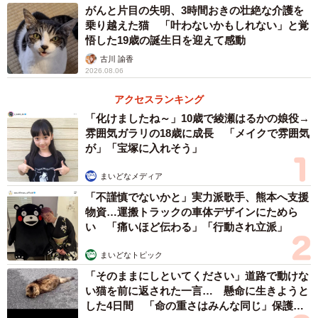
がんと片目の失明、3時間おきの壮絶な介護を
乗り越えた猫 「叶わないかもしれない」と覚
悟した19歳の誕生日を迎えて感動
古川 諭香
2026.08.06
アクセスランキング
「化けましたね～」10歳で綾瀬はるかの娘役→
雰囲気ガラリの18歳に成長 「メイクで雰囲気
が」「宝塚に入れそう」
まいどなメディア
「不謹慎でないかと」実力派歌手、熊本へ支援
物資…運搬トラックの車体デザインにためら
い 「痛いほど伝わる」「行動され立派」
まいどなトピック
「そのままにしといてください」道路で動けな
い猫を前に返された一言… 懸命に生きようと
した4日間 「命の重さはみんな同じ」保護団