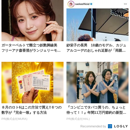
ガーターベルトで際立つ妖艶脚線美
紗栄子の長男 18歳のモデル、カジュ
フリーアナ森香澄がランジェリーモデ
アルコーデのおしゃれ近影が「両親の
ルに ｢PE...
いいとこ取...
８月のロト6はこの方法で買え!!６つの
『コンビニでタバコ買うの、ちょっと
数字が『完全一致』する方法
待って！！』年間11万円節約の新型タ
バコ
PR(株式会社MURA)
PR(株式会社HAL)
Recommended by