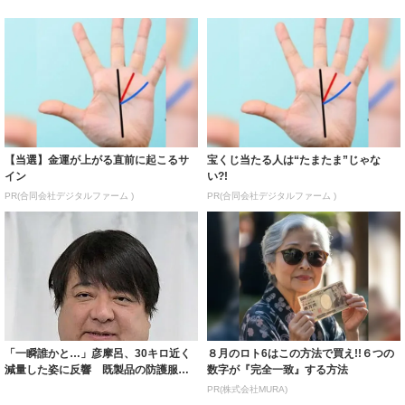
【当選】金運が上がる直前に起こるサ
宝くじ当たる人は“たまたま”じゃな
イン
い?!
PR(合同会社デジタルファーム )
PR(合同会社デジタルファーム )
「一瞬誰かと…」彦摩呂、30キロ近く
８月のロト6はこの方法で買え!!６つの
減量した姿に反響 既製品の防護服が
数字が『完全一致』する方法
着られると...
PR(株式会社MURA)