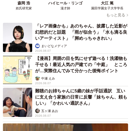
森岡 浩
ハイヒール・リンゴ
大江 篤
姓氏研究家
漫才師
園田学園女子大学学長
もっと見る
「レア画像かも」あのちゃん、披露した近影が
幻想的だと話題 「雨が似合う」「水も滴る良
いアーティスト」「脚めっちゃきれい」
まいどなメディア
2026.08.07
【漫画】周囲の目を気にせず遊べる！洗濯物も
干せる！最近人気の戸建ての「中庭」 ところ
が…実際住んでみて分かった後悔ポイント
中瀬 えみ
2026.08.07
難聴のお姉ちゃんに5歳の妹が手話通訳 互い
に支え合う家族の日常に反響「妹ちゃん、頼も
しい」「かわいい通訳さん」
五ヶ瀬 あお
2026.08.07