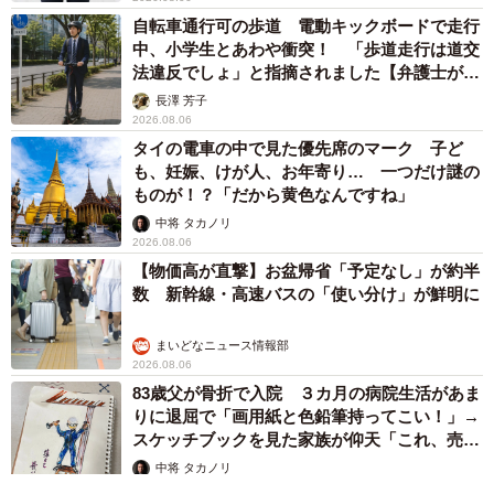
自転車通行可の歩道 電動キックボードで走行
中、小学生とあわや衝突！ 「歩道走行は道交
法違反でしょ」と指摘されました【弁護士が解
説】
長澤 芳子
2026.08.06
タイの電車の中で見た優先席のマーク 子ど
も、妊娠、けが人、お年寄り… 一つだけ謎の
ものが！？「だから黄色なんですね」
中将 タカノリ
2026.08.06
【物価高が直撃】お盆帰省「予定なし」が約半
数 新幹線・高速バスの「使い分け」が鮮明に
まいどなニュース情報部
2026.08.06
83歳父が骨折で入院 ３カ月の病院生活があま
りに退屈で「画用紙と色鉛筆持ってこい！」→
スケッチブックを見た家族が仰天「これ、売れ
ますよ…」
中将 タカノリ
2026.08.06