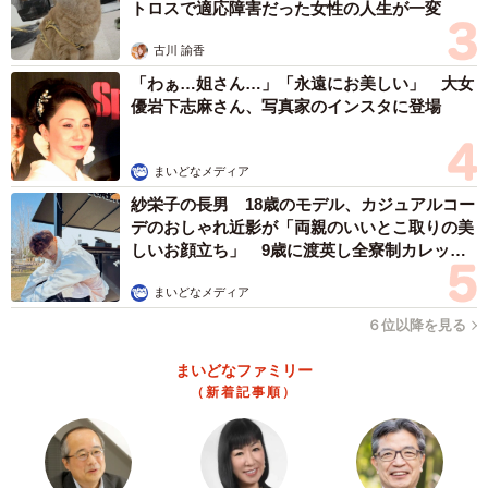
トロスで適応障害だった女性の人生が一変
古川 諭香
「わぁ…姐さん…」「永遠にお美しい」 大女
優岩下志麻さん、写真家のインスタに登場
まいどなメディア
紗栄子の長男 18歳のモデル、カジュアルコー
デのおしゃれ近影が「両親のいいとこ取りの美
しいお顔立ち」 9歳に渡英し全寮制カレッジ
で学ぶ
まいどなメディア
６位以降を見る
まいどなファミリー
（新着記事順）