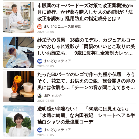
市販薬のオーバードーズ対策で改正薬機法が5
月に施行、かぜ薬を購入した人の約6割が「法
改正を認知」乱用防止の指定成分とは？
まいどなニュース情報部
2026.08.05
紗栄子の長男 18歳のモデル、カジュアルコー
デのおしゃれ近影が「両親のいいとこ取りの美
しいお顔立ち」 9歳に渡英し全寮制カレッジ
で学ぶ
まいどなメディア
2026.08.05
たった50パーツのレゴで作った極小仏壇 ろう
そく、花立て、お供えのご飯、観音開きの扉の
奥には位牌も…「チーンの音が聞こえてきそ
う」
山岡 もと子
2026.08.05
透明感が半端ない！ 「50歳には見えない」
「永遠に綺麗」な内田有紀 ショートヘア＆半
袖白シャツの最強夏コーデ
まいどなメディア
2026.08.05