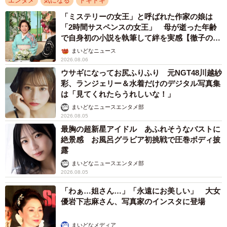
エンタメ
気になる
ドキドキ
「ミステリーの女王」と呼ばれた作家の娘は
「2時間サスペンスの女王」 母が逝った年齢
で自身初の小説を執筆して絆を実感【徹子の部
屋】
まいどなニュース
2026.08.06
ウサギになってお尻ふりふり 元NGT48川越紗
彩、ランジェリー＆水着だけのデジタル写真集
は「見てくれたらうれしいな！」
まいどなニュースエンタメ部
2026.08.05
最胸の超新星アイドル あふれそうなバストに
絶景感 お風呂グラビア初挑戦で圧巻ボディ披
露
まいどなニュースエンタメ部
2026.08.05
「わぁ…姐さん…」「永遠にお美しい」 大女
優岩下志麻さん、写真家のインスタに登場
まいどなメディア