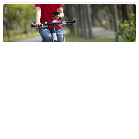
自転車の「ながらスマホ」罰則、6割超が「内容は知らない」
利用者の意識と実際の法的知識にギャップ大きく
まいどなニュース情報部
2026.08.05
木の枝？エアコンの送風口から細長いものが…
昼休みの診療所を襲った恐怖の生きもの【漫
画】
海川 まこと
2026.08.05