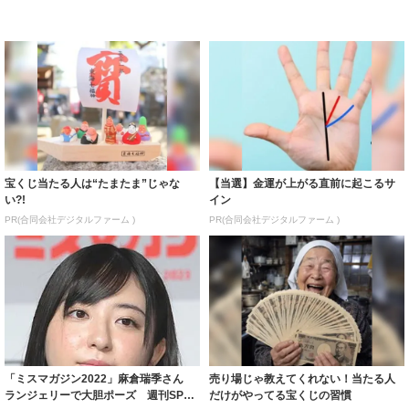
宝くじ当たる人は“たまたま”じゃな
【当選】金運が上がる直前に起こるサ
い?!
イン
PR(合同会社デジタルファーム )
PR(合同会社デジタルファーム )
「ミスマガジン2022」麻倉瑞季さん
売り場じゃ教えてくれない！当たる人
ランジェリーで大胆ポーズ 週刊SPA!
だけがやってる宝くじの習慣