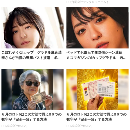
グラ...
PR(合同会社デジタルファーム )
こぼれそうなIカップ グラドル麻倉瑞
ベッドでお風呂で無防備シーン連続
季さんが自慢の豊満バスト披露 ボデ
ミスマガジンのIカップグラドル 過去
ィラインあ...
最高に艶め...
８月のロト6はこの方法で買え!!６つの
８月のロト6はこの方法で買え!!６つの
数字が『完全一致』する方法
数字が『完全一致』する方法
PR(株式会社MURA)
PR(株式会社MURA)