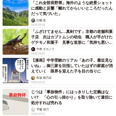
「これ全部長野県」海外のような絶景ショット
に感動と反響「離れてからいいところだったん
だって気づいた」
行橋 友
2026.08.06
「ふざけてません…真剣です」京都の老舗和菓
子店 次はカブトムシの幼虫 職人が手がけた
ゲテモノ和菓子 見事な造形に「気持ち悪いく
らいリアル」
中将 タカノリ
2026.08.05
【漫画】中学受験のリアル「あの子、最近見な
いね」…御三家を目指していたはずの家庭が消
えていく 限界を迎えた子を目の当りに
松波 穂乃圭
2026.08.05
じつは「事故物件」にはっきりした定義はな
い!? 「心の引っ掛かり」を取り除いて適切に
処分すれば売れる
平藤 清刀
2026.08.05