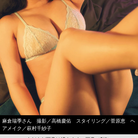
麻倉瑞季さん 撮影／高橋慶佑 スタイリング／菅原恵 ヘ
アメイク／萩村千紗子