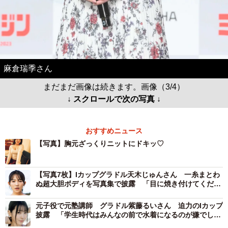
麻倉瑞季さん
まだまだ画像は続きます。画像（3/4）
↓ スクロールで次の写真 ↓
おすすめニュース
【写真】胸元ざっくりニットにドキッ♡
【写真7枚】Iカップグラドル天木じゅんさん 一糸まとわ
ぬ超大胆ボディを写真集で披露 「目に焼き付けてくださ
い」
元子役で元塾講師 グラドル紫藤るいさん 迫力のIカップ
披露 「学生時代はみんなの前で水着になるのが嫌でし
た」