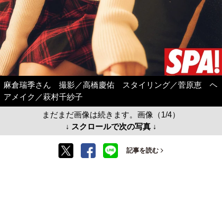
麻倉瑞季さん 撮影／高橋慶佑 スタイリング／菅原恵 ヘ
アメイク／萩村千紗子
まだまだ画像は続きます。画像（1/4）
↓ スクロールで次の写真 ↓
記事を読む