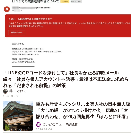
「LINEのQRコードを添付して」社長をかたる詐欺メール
続々 社員を個人アカウントへ誘導→最後は不正送金…求めら
れる「だまされる前提」の対策
井二 かける
2026.08.06
重みも歴史もズッシリ…出雲大社の日本最大級
「大しめ縄」が8年ぶり掛けかえ 伝統の「大
撚り合わせ」が28万回超再生「ほんとに圧巻」
まいどなニュース調査部
2026.08.06