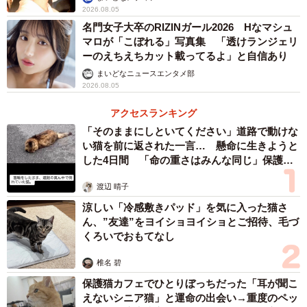
2026.08.05
名門女子大卒のRIZINガール2026 Hなマシュ
マロが「こぼれる」写真集 「透けランジェリ
ーのえちえちカット載ってるよ」と自信あり
まいどなニュースエンタメ部
2026.08.05
アクセスランキング
「そのままにしといてください」道路で動けな
い猫を前に返された一言… 懸命に生きようと
した4日間 「命の重さはみんな同じ」保護団
体代表の訴え
渡辺 晴子
涼しい「冷感敷きパッド」を気に入った猫さ
ん、”友達”をヨイショヨイショとご招待、毛づ
くろいでおもてなし
椎名 碧
保護猫カフェでひとりぼっちだった「耳が聞こ
えないシニア猫」と運命の出会い→重度のペッ