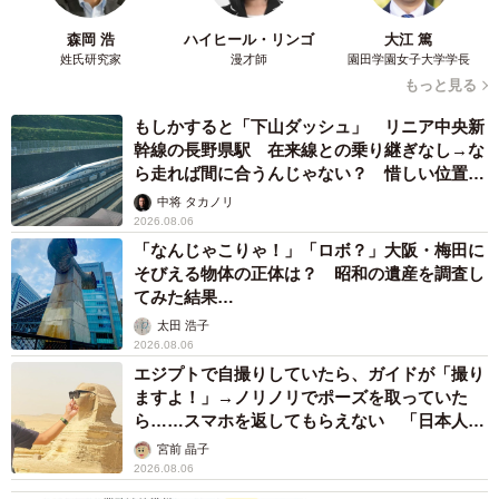
森岡 浩
ハイヒール・リンゴ
大江 篤
姓氏研究家
漫才師
園田学園女子大学学長
もっと見る
もしかすると「下山ダッシュ」 リニア中央新
幹線の長野県駅 在来線との乗り継ぎなし→な
ら走れば間に合うんじゃない？ 惜しい位置関
係が反響
中将 タカノリ
2026.08.06
「なんじゃこりゃ！」「ロボ？」大阪・梅田に
そびえる物体の正体は？ 昭和の遺産を調査し
てみた結果…
太田 浩子
2026.08.06
エジプトで自撮りしていたら、ガイドが「撮り
ますよ！」→ノリノリでポーズを取っていた
ら……スマホを返してもらえない 「日本人は
カモ代表かも」「「私は6時間で3万円払った」
宮前 晶子
2026.08.06