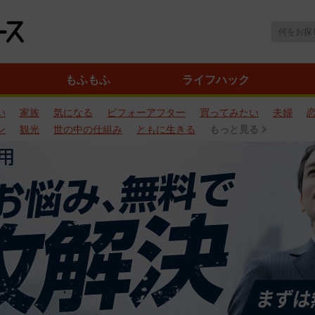
もふもふ
ライフハック
い
家族
気になる
ビフォーアフター
買ってみたい
夫婦
ン
観光
世の中の仕組み
ともに生きる
もっと見る