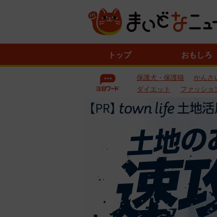
ニ
トップ
おもしろ
ュ
ー
保護犬・保護猫
かんさ
ス
一
ダイエット
ファッショ
覧