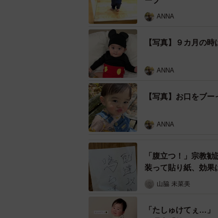
ープ
ANNA
【写真】９カ月の時
ANNA
【写真】お口をブー
ANNA
「腹立つ！」宗教勧
装って貼り紙、効果
山脇 未菜美
「たしゅけてぇ…」