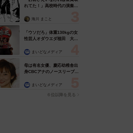
れてた！」高校時代の演奏会
がトラウマ……責められた学
生は楽器修理職人に 10年後
海川 まこと
再会した因縁の相手から思わ
ぬ申し出【漫画】
「ウソだろ」体重130kgの女
性芸人オダウエダ植田 大学
時代のほっそり姿に「マジ
で」
まいどなメディア
母は有名女優、慶応幼稚舎出
身CBCアナのノースリーブ姿
「育ちの良さが表情に表れて
る」「天使の笑顔」
まいどなメディア
６位以降を見る