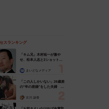
セスランキング
「キム兄」木村祐一が激や
せ、松本人志と2ショット
「一瞬、分からなかったわ」
「テキヤの兄さん」
まいどなメディア
「この人しかいない」26歳差
の“年の差婚”をした夫婦 出
会いは？反対する声はなかっ
た？ 今の思いを聞いた
古川 諭香
「お前さえいなければ金賞取