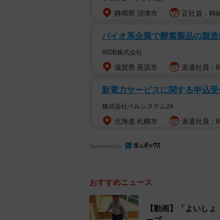
静岡県 沼津市
正社員：時給
バイオ系企業で酵素製品の製造
WDB株式会社
滋賀県 長浜市
派遣社員：時給
新電力サービスに関する申込受付
株式会社ベルシステム24
北海道 札幌市
派遣社員：時
Sponsored by
おすすめニュース
【動画】「よいしょ