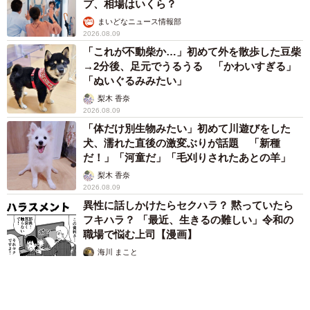
プ、相場はいくら？
まいどなニュース情報部
2026.08.09
「これが不動柴か…」初めて外を散歩した豆柴
→2分後、足元でうるうる 「かわいすぎる」
「ぬいぐるみみたい」
梨木 香奈
2026.08.09
「体だけ別生物みたい」初めて川遊びをした
犬、濡れた直後の激変ぶりが話題 「新種
だ！」「河童だ」「毛刈りされたあとの羊」
梨木 香奈
2026.08.09
異性に話しかけたらセクハラ？ 黙っていたら
フキハラ？ 「最近、生きるの難しい」令和の
職場で悩む上司【漫画】
海川 まこと
2026.08.09