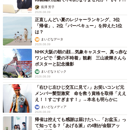
アカウンセラーが解説】
長澤 芳子
2026.08.09
正直しんどい夏のレジャーランキング、3位
「帰省」、2位「バーベキュー」を抑えた1位
は？
まいどなデータ
2026.08.09
NHK大阪の朝の顔…気象キャスター、真っ赤な
ワンピで「愛の不時着」観劇 三山凌輝さんら
ポスターと記念撮影
まいどなトピック
2026.08.09
「右ひじ左ひじ交互に見て♪」お笑いコンビ元
メンバー髪型激変 命を救う資格を取得「ええ
え！！すごすぎます！」→本名も明らかに
まいどなメディア
2026.08.09
帰省は控えても感謝は届けたい…「お盆玉」っ
て知ってる？「あげる派」の4割が金額アッ