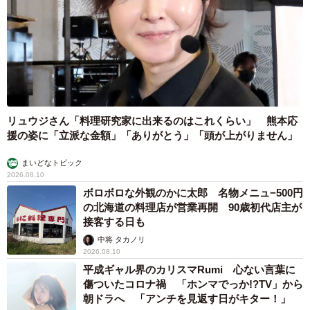
リュウジさん「料理研究家に出来るのはこれくらい」 熊本応
援の姿に「立派な金額」「ありがとう」「頭が上がりません」
まいどなトピック
2026.08.10
ボロボロな外観のかに太郎 名物メニュ−500円
の北海道の料理店が営業再開 90歳初代店主が
接客する日も
中将 タカノリ
2026.08.10
平成ギャル界のカリスマRumi 心ない言葉に
傷ついたコロナ禍 「ホンマでっか!?TV」から
朝ドラへ 「アンチを見返す日がキター！」