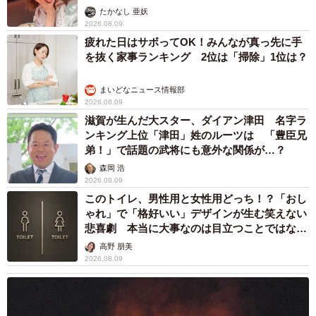
ャストに取材】
たかなし 亜妖
2026.08.09
疲れた日はサボってOK！みんなが真っ先に手
を抜く家事ランキング 2位は「掃除」1位は？
まいどなニュース情報部
2026.08.09
滋賀が生んだ大スター、ダイアン津田 名字ラ
ンキング上位「津田」姓のルーツは 「豊臣兄
弟！」で話題の武将にも意外な関係が…？
森岡 浩
2026.08.09
このトイレ、男性用と女性用どっち！？「おし
ゃれ」で「格好いい」デザインが生む笑えない
悲喜劇 本当に大事なのは目立つことではな
く…
高野 朋美
2026.08.09