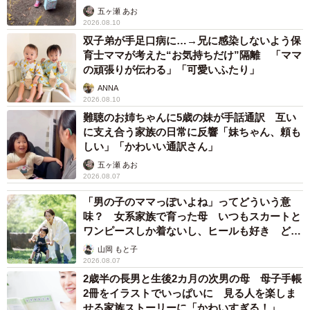
五ヶ瀬 あお
2026.08.10
双子弟が手足口病に…→兄に感染しないよう保
育士ママが考えた“お気持ちだけ”隔離 「ママ
の頑張りが伝わる」「可愛いふたり」
ANNA
2026.08.10
難聴のお姉ちゃんに5歳の妹が手話通訳 互い
に支え合う家族の日常に反響「妹ちゃん、頼も
しい」「かわいい通訳さん」
五ヶ瀬 あお
2026.08.07
「男の子のママっぽいよね」ってどういう意
味？ 女系家族で育った母 いつもスカートと
ワンピースしか着ないし、ヒールも好き どの
へんが…
山岡 もと子
2026.08.07
2歳半の長男と生後2カ月の次男の母 母子手帳
2冊をイラストでいっぱいに 見る人を楽しま
せる家族ストーリーに「かわいすぎる！」