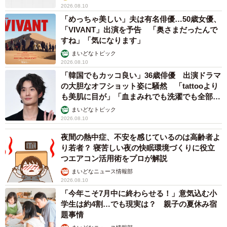
2026.08.10
「めっちゃ美しい」夫は有名俳優…50歳女優、
「VIVANT」出演を予告 「奥さまだったんで
すね」「気になります」
まいどなトピック
2026.08.10
「韓国でもカッコ良い」36歳俳優 出演ドラマ
の大胆なオフショット姿に騒然 「tattooより
も美肌に目が」「血まみれでも洗濯でも全部か
っこいい」
まいどなトピック
2026.08.10
夜間の熱中症、不安を感じているのは高齢者よ
り若者？ 寝苦しい夜の快眠環境づくりに役立
つエアコン活用術をプロが解説
まいどなニュース情報部
2026.08.10
「今年こそ7月中に終わらせる！」意気込む小
学生は約4割…でも現実は？ 親子の夏休み宿
題事情