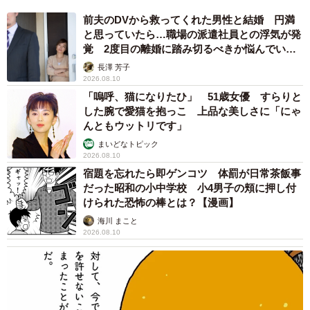
前夫のDVから救ってくれた男性と結婚 円満
と思っていたら…職場の派遣社員との浮気が発
覚 2度目の離婚に踏み切るべきか悩んでいま
す【夫婦関係修復カウンセラーが解説】
長澤 芳子
2026.08.10
「嗚呼、猫になりたひ」 51歳女優 すらりと
した腕で愛猫を抱っこ 上品な美しさに「にゃ
んともウットリです」
まいどなトピック
2026.08.10
宿題を忘れたら即ゲンコツ 体罰が日常茶飯事
だった昭和の小中学校 小4男子の頬に押し付
けられた恐怖の棒とは？【漫画】
海川 まこと
2026.08.10