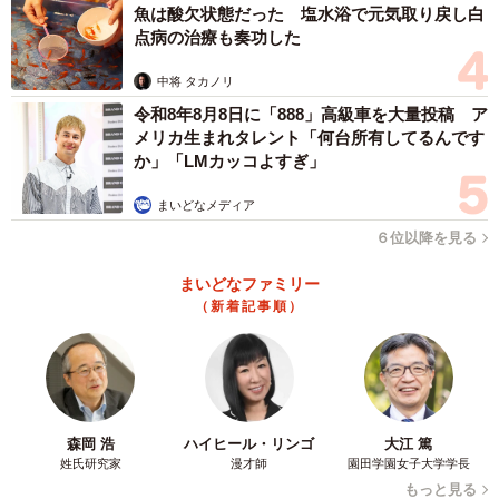
魚は酸欠状態だった 塩水浴で元気取り戻し白
点病の治療も奏功した
中将 タカノリ
令和8年8月8日に「888」高級車を大量投稿 ア
メリカ生まれタレント「何台所有してるんです
か」「LMカッコよすぎ」
まいどなメディア
６位以降を見る
まいどなファミリー
（新着記事順）
森岡 浩
ハイヒール・リンゴ
大江 篤
姓氏研究家
漫才師
園田学園女子大学学長
もっと見る