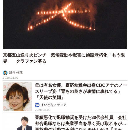
京都五山送り火ピンチ 気候変動や獣害に施設老朽化「もう限
界」 クラファン募る
浅井 佳穂
2026.08.09
母は有名女優、慶応幼稚舎出身CBCアナのノー
スリーブ姿「育ちの良さが表情に表れてる」
「天使の笑顔」
まいどなメディア
2026.08.09
業績悪化で退職勧奨を受けた30代会社員 会社
都合退職ならば失業手当を早く受け取れるが…
再就職の活動で不利になりませんか？【キャリ