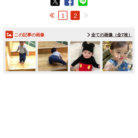
1
2
この記事の画像
全ての画像（全7枚）
3