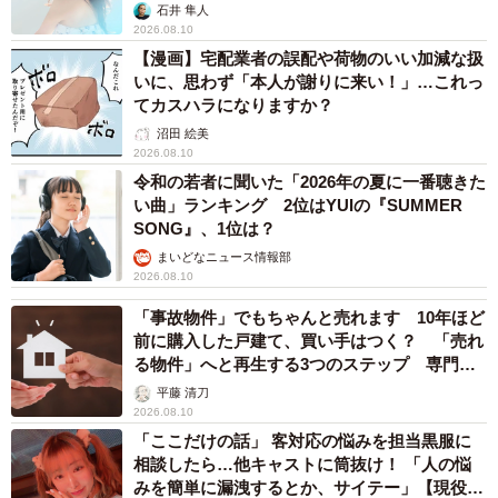
石井 隼人
2026.08.10
【漫画】宅配業者の誤配や荷物のいい加減な扱
いに、思わず「本人が謝りに来い！」…これっ
てカスハラになりますか？
沼田 絵美
2026.08.10
令和の若者に聞いた「2026年の夏に一番聴きた
い曲」ランキング 2位はYUIの『SUMMER
SONG』、1位は？
まいどなニュース情報部
2026.08.10
「事故物件」でもちゃんと売れます 10年ほど
前に購入した戸建て、買い手はつく？ 「売れ
る物件」へと再生する3つのステップ 専門家
が解説
平藤 清刀
2026.08.10
「ここだけの話」 客対応の悩みを担当黒服に
相談したら…他キャストに筒抜け！ 「人の悩
みを簡単に漏洩するとか、サイテー」【現役キ