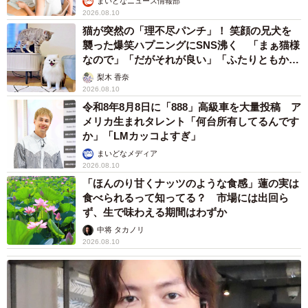
まいどなニュース情報部
2026.08.10
猫が突然の「理不尽パンチ」！ 笑顔の兄犬を
襲った爆笑ハプニングにSNS沸く 「まぁ猫様
なので」「だがそれが良い」「ふたりともかわ
いいね」
梨木 香奈
2026.08.10
令和8年8月8日に「888」高級車を大量投稿 ア
メリカ生まれタレント「何台所有してるんです
か」「LMカッコよすぎ」
まいどなメディア
2026.08.10
「ほんのり甘くナッツのような食感」蓮の実は
食べられるって知ってる？ 市場には出回ら
ず、生で味わえる期間はわずか
中将 タカノリ
2026.08.10