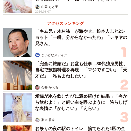
山岡 もと子
2026.08.07
アクセスランキング
「キム兄」木村祐一が激やせ、松本人志と2シ
ョット「一瞬、分からなかったわ」「テキヤの
兄さん」
まいどなメディア
「完全に旅館だ」お盆も仕事…30代独身男性、
自宅で旅館料理を再現 「マジですごい」「天
才だ」「私もまねしたい」
金井 かおる
愛猫が水を飲むたびに褒め続けた結果→「今か
ら飲むよ！」と飼い主を呼ぶように 誇らしげ
な表情に「かしこい」「えらい」
梨木 香奈
お祭りの夜の駅のトイレ 捨てられた1匹の金