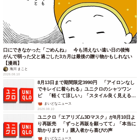
口にできなかった「ごめんね」 今も消えない遠い日の後悔
がんで弱った父と過ごした3カ月は最後の贈り物かもしれない
【漫画】
海川 まこと
2026.08.10
8月13日まで期間限定3990円 「アイロンなし
でキレイに着られる」ユニクロのシャツワン
ピ 「軽くて涼しい」「スタイル良く見える」
の声
まいどなニュース
2026.08.10
ユニクロ「エアリズム3Dマスク」が8月10日よ
り再販売 「ずっと再販を願ってて」「本当に
助かります！」購入者から喜びの声
まいどなニュース