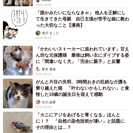
2026.08.06
「コーヒー以外ならば何でもよかったのですが、一番最初
「誰かみたいにならなきゃ」 他人を正解にし
て生きてきた母親 自己主張が苦手な娘に教わ
に目に入ったのがミルクティーでした。すっきりとしたお
った大切なこと【漫画】
いしさでしたね」
海川 まこと
2026.08.06
──スーパーなどでレジ待ちしている時、おじいさんのよう
「かわいいストーカーに追われています」甘え
に譲ってくれる方はなかなかいないかと…。今回の体験を
ん坊な元保護猫 最後は飼い主にダイブする姿
通じて、思ったことは。
に「間違いなく犬」「完全に親子」と反響
梨木 香奈
2026.08.06
「その店舗はいわゆる『フォーク並び』ではない個別並び
がんと片目の失明、3時間おきの壮絶な介護を
のレジだったので、今回のような出来事に出くわしまし
乗り越えた猫 「叶わないかもしれない」と覚
た。個別並びでは、譲っていただけるシーンはほぼないよ
悟した19歳の誕生日を迎えて感動
うに思います。おじいさんの行いは、誰にでもできるほど
古川 諭香
2026.08.06
簡単な行いなのに、現実としてわれわれはそれに出会うこ
「カニにアジをあげると青くなる」ほんと
とが皆無であります。
に！？ 「自然の染色技術が凄い」と話題に
その理由とは…？