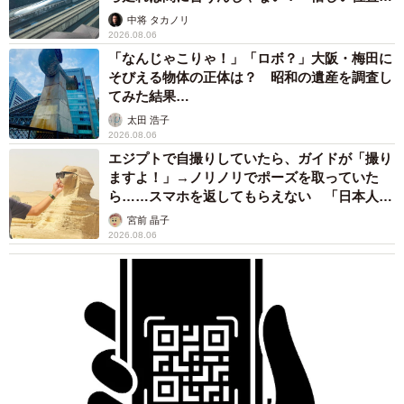
係が反響
中将 タカノリ
2026.08.06
「なんじゃこりゃ！」「ロボ？」大阪・梅田に
そびえる物体の正体は？ 昭和の遺産を調査し
てみた結果…
太田 浩子
2026.08.06
エジプトで自撮りしていたら、ガイドが「撮り
ますよ！」→ノリノリでポーズを取っていた
ら……スマホを返してもらえない 「日本人は
カモ代表かも」「私は6時間で3万円払った」
宮前 晶子
2026.08.06