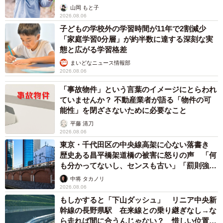
出し…
山岡 もと子
2026.08.06
子どもの学校外の学習時間が11年で2割減少
「家庭学習0分層」が約半数に達する深刻な実
態と広がる学習格差
まいどなニュース情報部
2026.08.06
「事故物件」という言葉のイメージにとらわれ
ていませんか？ 不動産業者が語る「物件の可
能性」を閉ざさないために必要なこと
平藤 清刀
2026.08.06
東京・千代田区の中央線高架に心ない落書き
歴史ある昌平橋架道橋の被害に怒りの声 「何
も分かってないし、センスも古い」「罰則強化
して」
中将 タカノリ
2026.08.06
もしかすると「下山ダッシュ」 リニア中央新
幹線の長野県駅 在来線との乗り継ぎなし→な
ら走れば間に合うんじゃない？ 惜しい位置関