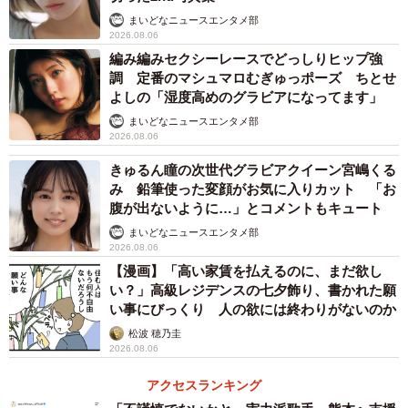
した。
まいどなニュースエンタメ部
2026.08.06
編み編みセクシーレースでどっしりヒップ強
調 定番のマシュマロむぎゅっポーズ ちとせ
よしの「湿度高めのグラビアになってます」
まいどなニュースエンタメ部
2026.08.06
きゅるん瞳の次世代グラビアクイーン宮嶋くる
み 鉛筆使った変顔がお気に入りカット 「お
腹が出ないように…」とコメントもキュート
まいどなニュースエンタメ部
2026.08.06
【漫画】「高い家賃を払えるのに、まだ欲し
い？」高級レジデンスの七夕飾り、書かれた願
2/3
い事にびっくり 人の欲には終わりがないのか
個別並びのレジ。当時住職の前に2人、おじいさんの前に1人並んでいた
松波 穂乃圭
（photoACより「 FullMoonFactory」さん撮影、イメージ画像）
2026.08.06
個別並びのレジ 住職の前に2人、おじいさんの
アクセスランキング