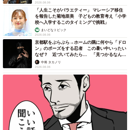
2026.08.06
もいなかったため、お礼を申し上げ丁重に辞退いたしまし
「人生こそがバラエティー」 マレーシア移住
た。おじいさんはそこでも笑顔で手を挙げて『おっけおっ
を報告した菊地亜美 子どもの教育考え「小学
け』と言うような素振りでした」
校へ入学するこのタイミングで挑戦」
まいどなトピック
2026.08.06
京都駅をぶらぶら→ホームの隅に何やら「ドロ
ン」のポーズをする忍者 この暑い中いったい
なぜ？ 近づいてみたら… 「見つかるなんて
未熟」
中将 タカノリ
2026.08.06
3/3
帰り際、あまりにも嬉しくておじいさんを追い掛けて、買っていたホッ
トコーヒーを渡したという（photoACより「たろぷぅ」さん撮影、イメー
ジ画像）