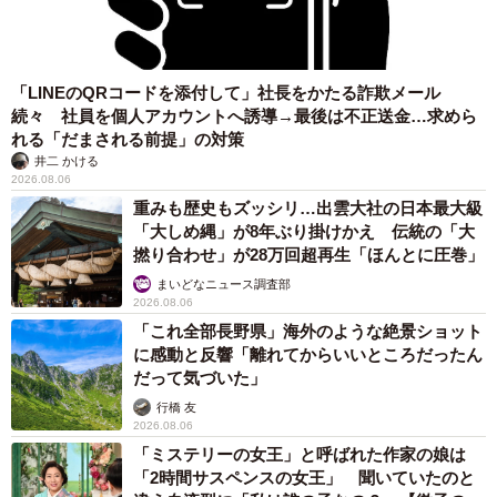
「LINEのQRコードを添付して」社長をかたる詐欺メール
続々 社員を個人アカウントへ誘導→最後は不正送金…求めら
れる「だまされる前提」の対策
井二 かける
2026.08.06
重みも歴史もズッシリ…出雲大社の日本最大級
「大しめ縄」が8年ぶり掛けかえ 伝統の「大
撚り合わせ」が28万回超再生「ほんとに圧巻」
まいどなニュース調査部
2026.08.06
「これ全部長野県」海外のような絶景ショット
に感動と反響「離れてからいいところだったん
だって気づいた」
行橋 友
2026.08.06
「ミステリーの女王」と呼ばれた作家の娘は
「2時間サスペンスの女王」 聞いていたのと