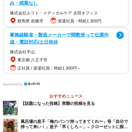
み・残業なし
けた住職「嬉しかったありがとう。寒いからこれ
どうぞ」
株式会社ルフト・メディカルケア 太田オフィス
群馬県 前橋市
派遣社員：時給1,300円
とはいえ、言葉だけではなくさらに感謝の気持ちを伝えた
かったという橋本さんは、ホームセンターから立ち去るお
事務経験者・製造メーカーで関数使って伝票作
じいさんを追い掛けてホットコーヒーを手渡したとか…。
成・電話対応/土日祝休
株式会社平山
「帰り際、あまりにも嬉しくてお爺さんを追いかけて、買
東京都 八王子市
っていたホットコーヒーを渡してしまった。『嬉しかった
正社員 / 派遣社員：時給1,300円～
ありがとう。寒いからこれどうぞ』と。お爺さんはニカッ
と笑って軽トラでブブーッと去っていった。何となく自分
Sponsored by
用のコーヒーを買い直す事は躊躇われて、ミルクティーを
おすすめニュース
買って帰った。」
【話題になった投稿】実際の投稿を見る
橋本さんとおじいさんとの間で交わした心温まる出来事…
そんな投稿に「素敵なエピソード」「いい話だ…」と、心
風呂場の息子「俺のパンツ持ってきてくれ〜」母「自分で
持って来い！」息子「早くしろ～」→クローゼットに探し
をほっこりさせる人たちからたくさんのコメントが寄せら