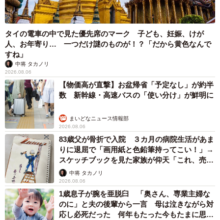
タイの電車の中で見た優先席のマーク 子ども、妊娠、けが
人、お年寄り… 一つだけ謎のものが！？「だから黄色なんで
すね」
中将 タカノリ
2026.08.06
【物価高が直撃】お盆帰省「予定なし」が約半
数 新幹線・高速バスの「使い分け」が鮮明に
まいどなニュース情報部
2026.08.06
83歳父が骨折で入院 ３カ月の病院生活があま
りに退屈で「画用紙と色鉛筆持ってこい！」→
スケッチブックを見た家族が仰天「これ、売れ
ますよ…」
中将 タカノリ
2026.08.06
1歳息子が腕を亜脱臼 「奥さん、専業主婦な
のに」と夫の後輩から一言 母は泣きながら対
応し必死だった 何年もたった今もたまに思い