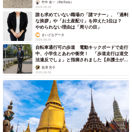
目の前の自分の行いを、反射や今までの経験からの流れで
竹中 友一（RinToris）
2026.08.06
漫然と行うことこそがそのギャップの原因なのではと、愚
誰も求めていない職場の「謎マナー」、「過剰
考します。ただ目の前の現実に真摯に積極的に『他にも不
な挨拶」や「お土産配り」を抑えた1位は？
違である』（自分も他人も区別しないで、自分のことと同
やめられない理由は「周りの目」
じように他人にも接するということ）として向き合ってい
まいどなデータ
2026.08.06
きたいと、あらためて思わせられる出来事でした」
自転車通行可の歩道 電動キックボードで走行
中、小学生とあわや衝突！ 「歩道走行は道交
◇ ◇
法違反でしょ」と指摘されました【弁護士が解
説】
長澤 芳子
千手院は、1288年に奈良県から関に移ってきたとのこと。
2026.08.06
1570年に曹洞宗に改宗しましたが、無住の時代が長らく続
き1743年には火事により焼失。翌1744年、現在の安桜山の
麓に再建され、今に至ります。刀鍛冶と縁の深いことか
ら、刀鍛冶の祖と言われる元重公の石碑と位牌が安置され
ており、毎年11月には供養祭も行われているとのことで
す。