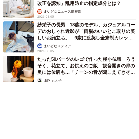
改正を認知」乱用防止の指定成分とは？
まいどなニュース情報部
2026.08.05
紗栄子の長男 18歳のモデル、カジュアルコー
デのおしゃれ近影が「両親のいいとこ取りの美
しいお顔立ち」 9歳に渡英し全寮制カレッジ
で学ぶ
まいどなメディア
2026.08.05
たった50パーツのレゴで作った極小仏壇 ろう
そく、花立て、お供えのご飯、観音開きの扉の
奥には位牌も…「チーンの音が聞こえてきそ
う」
山岡 もと子
2026.08.05