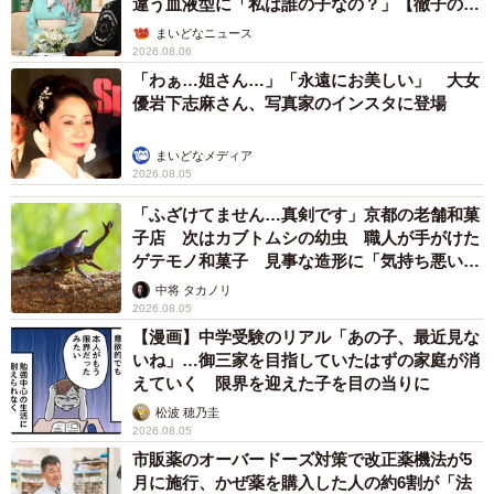
違う血液型に「私は誰の子なの？」【徹子の部
屋】
まいどなニュース
2026.08.06
「わぁ…姐さん…」「永遠にお美しい」 大女
優岩下志麻さん、写真家のインスタに登場
まいどなメディア
2026.08.05
「ふざけてません…真剣です」京都の老舗和菓
子店 次はカブトムシの幼虫 職人が手がけた
ゲテモノ和菓子 見事な造形に「気持ち悪いく
らいリアル」
中将 タカノリ
2026.08.05
【漫画】中学受験のリアル「あの子、最近見な
いね」…御三家を目指していたはずの家庭が消
えていく 限界を迎えた子を目の当りに
松波 穂乃圭
2026.08.05
市販薬のオーバードーズ対策で改正薬機法が5
月に施行、かぜ薬を購入した人の約6割が「法