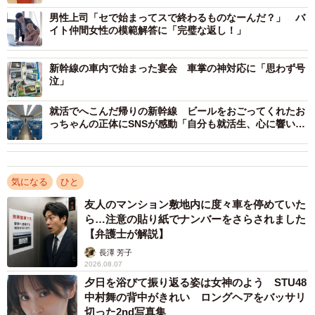
に行くと…
れています。
男性上司「セで始まってスで終わるものなーんだ？」 バ
イト仲間女性の模範解答に「完璧な返し！」
「レジって本当に難しい。こっちが空いてると思ったら研
修中の新人さんだったりして私も悔しい思いをよくしま
新幹線の車内で始まった宴会 車掌の神対応に「思わず号
泣」
す。お爺さんとてもいい人でしたね、嬉しくなって何かあ
げたくなっちゃう気持ちもわかる〜！」
就活でへこんだ帰りの新幹線 ビールをおごってくれたお
っちゃんの正体にSNSが感動「自分も就活生、心に響い
「コーヒーが似合う爽快なお爺さんに渡す用のコーヒー、
た」
その後の柔らかな気持ちを包み込むようなミルクティ
ー……なんだか素敵なエピソードでした」
気になる
ひと
「こういうのをイケおじぃって言うんだよな。かっけえ
友人のマンション敷地内に度々車を停めていた
ぜ。人生の大先輩は。こんなおじいにおれはなりたい。」
ら…注意の貼り紙でナンバーをさらされました
「どちらも良い人だ…朝から心がほかほかしました」
【弁護士が解説】
「そのやりとりこそが互いの思いやり」
長澤 芳子
2026.08.07
多くの人たちを笑顔にしたほっこりエピソード。ホームセ
夕日を浴びて振り返る姿は女神のよう STU48
中村舞の背中がきれい ロングヘアをバッサリ
ンターのレジに並んでいた時のことを、橋本さんに聞きま
切った2nd写真集