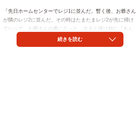
「先日ホームセンターでレジ1に並んだ。暫く後、お爺さん
が隣のレジ2に並んだ。その時はたまたまレジ2が先に掃け
ていって、お爺さんの番になった。すると彼は拙に『あん
たの方が先に待ってたやろ。入りや』と譲ってくれた。と
続きを読む
ても嬉しかったが、お礼を言って辞退し、そのままレジ1に
並び続けた。」