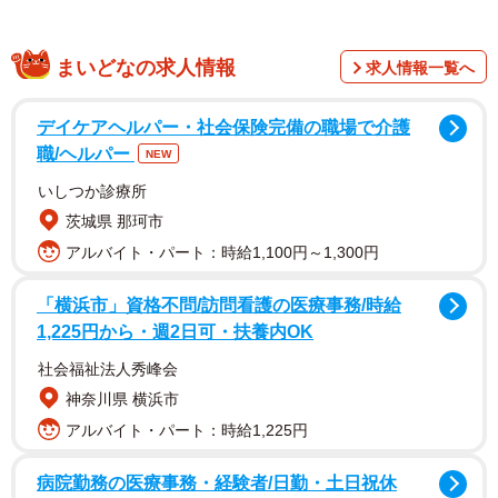
お寺の住職さんがホームセンターのレジに並んでいた時に
まいどなの求人情報
求人情報一覧へ
出くわしたほっこりエピソードがX（旧Twitter）で話題にな
りました。
デイケアヘルパー・社会保険完備の職場で介護
職/ヘルパー
NEW
投稿したのは、「洗手院（千手院）」さん
いしつか診療所
（@senjuin1010）。岐阜県関市にある曹洞宗のお寺「千手
茨城県 那珂市
院」の住職・橋本絢也さんです。橋本さんがホームセンタ
アルバイト・パート：時給1,100円～1,300円
ーのレジに並んでいた時のこと。隣のレジに並んでいたお
じいさんから「あんたの方が先に待ってたやろ。入りや」
「横浜市」資格不問/訪問看護の医療事務/時給
1,225円から・週2日可・扶養内OK
と自分の前に入るよう声を掛けられたとのこと。とてもう
れしかったそうですが、おじいさんにお礼を言ったものの
社会福祉法人秀峰会
実際には入らず自分が並んでいた列のまま順番を待ったと
神奈川県 横浜市
いいます。
アルバイト・パート：時給1,225円
病院勤務の医療事務・経験者/日勤・土日祝休
ホームセンターから立ち去るおじいさんを追い掛