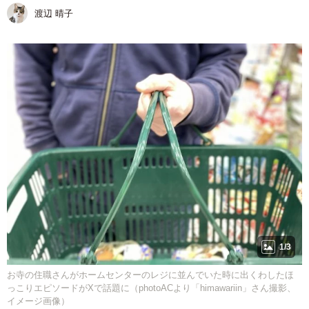
渡辺 晴子
1/3
お寺の住職さんがホームセンターのレジに並んでいた時に出くわしたほ
っこりエピソードがXで話題に（photoACより「himawariin」さん撮影、
イメージ画像）