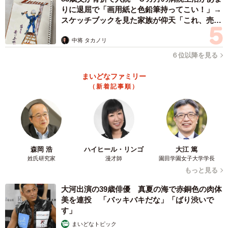
りに退屈で「画用紙と色鉛筆持ってこい！」→
──そして、おじいさんの順番が回ってきた時に「あんたの
スケッチブックを見た家族が仰天「これ、売れ
方が先に待ってたやろ。入りや」と突然、声を掛けられた
ますよ…」
と。
中将 タカノリ
６位以降を見る
「はい、びっくりいたしました。こちらの方を見て手招き
まいどなファミリー
されていたのですが、最初は誰に合図しているのか理解で
（新着記事順）
きませんでした。そこで、自分を指さして『私のこと？』
とジェスチャーで尋ねてみたところ、私のことで間違いな
いようであり、その後、例のセリフで譲っていただけた、
という流れです」
森岡 浩
ハイヒール・リンゴ
大江 篤
姓氏研究家
漫才師
園田学園女子大学学長
──ただ橋本さんはおじいさんの列に入らず、お礼を言った
もっと見る
んですよね。
大河出演の39歳俳優 真夏の海で赤銅色の肉体
美を連投 「バッキバキだな」「ばり渋いで
「そうです。おじいさんの後ろには誰も並んでおりません
す」
でしたが、私の前もまあすぐに空くだろうと思い、急いで
まいどなトピック