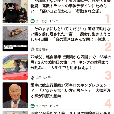
「不謹慎でないかと」実力派歌手、熊本へ支援
前に1人並んでいたが…
物資…運搬トラックの車体デザインにためら
──今回のおじいさんとのエピソードを投稿しようと思った
い 「痛いほど伝わる」「行動され立派」
のは。
まいどなトピック
「そのままにしといてください」道路で動けな
「特にこれと言った理由はございませんが、私が体験した
い猫を前に返された一言… 懸命に生きようと
ことをありのままにお伝えしようと、ただ思った次第で
した4日間 「命の重さはみんな同じ」保護団
体代表の訴え
す」
渡辺 晴子
72歳父、軽自動車で新潟から四国まで 65歳の
──それぞれ隣同士でレジに並んでいたとのこと。橋本さん
母と2人で3泊4日の旅 パーキングの休憩まで
の前、おじいさんの前にはそれぞれ何人くらい並んでい
分刻み… 「大学生でも組まねえよ！」
た？
山岡 もと子
愛車は総走行距離17万キロのホンダレジェン
「あまり記憶が定かではありませんが、私の前には2人、お
ド 「どなたか欲しい方が居たら」 大御所漫
じいさんの前には1人だったかと思います。つまり、私が3
才師が譲渡の意向
番目、おじいさんは2番目の順番でそれぞれの列に並んでい
まいどなトピック
たんです」
83歳父が骨折で入院 ３カ月の病院生活があま