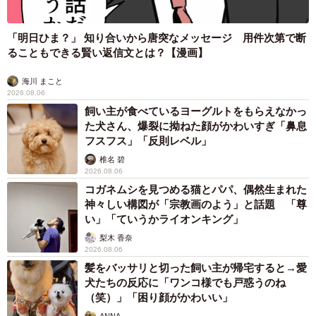
ホットコーヒーを受け取ったおじいさん「ありが
「明日ひま？」 知り合いから唐突なメッセージ 用件次第で断
とう！」とニカッと笑った
ることもできる賢い返信文とは？【漫画】
──とはいえ、お礼の言葉だけではなくさらに感謝の気持ち
海川 まこと
2026.08.06
を伝えようと、自分用に買ったホットコーヒーを渡そうと
飼い主が食べているヨーグルトをもらえなかっ
おじいさんを追い掛けた。その時のおじいさんの反応は？
た犬さん、爆裂に拗ねた顔がかわいすぎ「鼻息
フスフス」「反則レベル」
「『スイマセン』と声を掛けましたが、最初はおじいさん
椎名 碧
も私のことが分からなかったようで、『先ほどレジを譲っ
2026.08.06
コガネムシを見つめる猫とパパ、偶然生まれた
ていただいた者です』と昔話みたいな自己紹介をしたとこ
神々しい構図が「宗教画のよう」と話題 「尊
ろ、思い出されたようにお見受けいたしました。まあ、驚
い」「ていうかライオンキング」
いていたと思います。コーヒーを受け取っていただけた後
梨木 香奈
は『ありがとう！』とニカッと笑っていただけました」
2026.08.06
髪をバッサリと切った飼い主が帰宅すると→愛
犬たちの反応に「ワンコ様でも戸惑うのね
──そして、自分用にはコーヒーではなくミルクティーを買
（笑）」「困り顔がかわいい」
って帰宅。お味はいかがでしたか。
ANNA