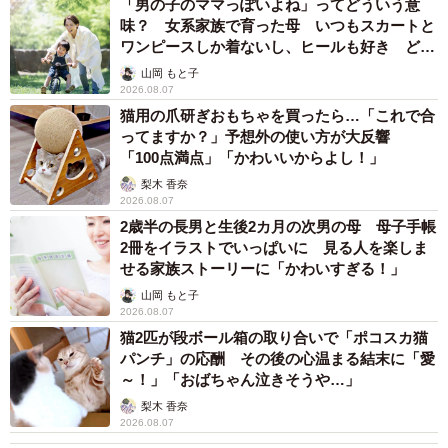
「男の子のママっぽいよね」ってどういう意
味？ 女系家族で育った母 いつもスカートと
（チェキ or スマートフォンどちらか）。
ワンピースしか着ないし、ヒールも好き どの
へんが…
山岡 もと子
詳細はTOKYO NEWS magazine&mook サイトはこちら
2026.08.07
→
https://zasshi.tv/products/34583/
猫用の爪研ぎおもちゃを買ったら…「これで合
ってますか？」予想外の使い方が大反響
「100点満点」「かわいいからよし！」
梨木 香奈
2026.08.07
2歳半の長男と生後2カ月の次男の母 母子手帳
2冊をイラストでいっぱいに 見る人を楽しま
せる家族ストーリーに「かわいすぎる！」
山岡 もと子
2026.08.07
猫2匹が段ボール箱の取り合いで「ポコスカ猫
パンチ」の応酬 その後の心温まる結末に「愛
～！」「おばちゃん泣きそうや…」
梨木 香奈
2026.08.07