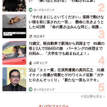
い 「痛いほど伝わる」「行動され立派」
まいどなトピック
「そのままにしといてください」道路で動けな
い猫を前に返された一言… 懸命に生きようと
した4日間 「命の重さはみんな同じ」保護団
体代表の訴え
渡辺 晴子
72歳父、軽自動車で新潟から四国まで 65歳の
母と2人で3泊4日の旅 パーキングの休憩まで
分刻み… 「大学生でも組まねえよ！」
山岡 もと子
父は「エミー賞」主演男優賞の真田広之 31歳
イケメン俳優が長髪ヒゲのワイルド近影「ガチ
ヒロさんそっくり」「新たな一面もステキ」
まいどなトピック
６位以降を見る
4/5
まいどなファミリー