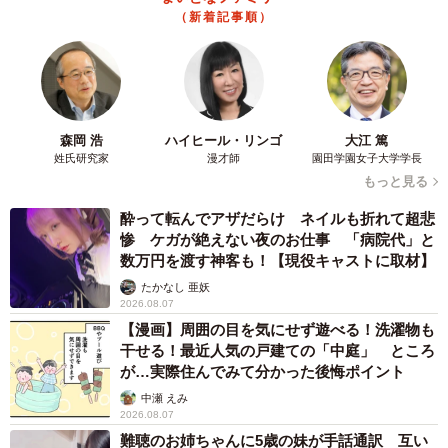
（新着記事順）
「加藤小夏ファースト写真集（仮）」（東京ニュース通信社刊） 撮影／
細居幸次郎
森岡 浩
ハイヒール・リンゴ
大江 篤
姓氏研究家
漫才師
園田学園女子大学学長
もっと見る
酔って転んでアザだらけ ネイルも折れて超悲
惨 ケガが絶えない夜のお仕事 「病院代」と
数万円を渡す神客も！【現役キャストに取材】
たかなし 亜妖
2026.08.07
【漫画】周囲の目を気にせず遊べる！洗濯物も
干せる！最近人気の戸建ての「中庭」 ところ
が…実際住んでみて分かった後悔ポイント
中瀬 えみ
2026.08.07
難聴のお姉ちゃんに5歳の妹が手話通訳 互い