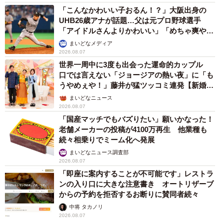
「こんなかわいい子おるん！？」大阪出身の
UHB26歳アナが話題…父は元プロ野球選手
「アイドルさんよりかわいい」「めちゃ爽や
か」
まいどなメディア
2026.08.07
世界一周中に3度も出会った運命的カップル
口では言えない「ジョージアの熱い夜」に「も
うやめぇや！」藤井が猛ツッコミ連発【新婚さ
ん】
まいどなニュース
2026.08.07
「国産マッチでもバズりたい」願いかなった！
老舗メーカーの投稿が4100万再生 他業種も
続々相乗りでミーム化へ発展
まいどなニュース調査部
2026.08.07
「即座に案内することが不可能です」レストラ
ンの入り口に大きな注意書き オートリザーブ
からの予約を拒否するお断りに賛同者続々
中将 タカノリ
2026.08.07