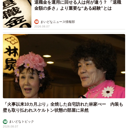
退職金を運用に回せる人は何が違う？ 「退職
金額の多さ」より重要な“ある経験”とは
まいどなニュース情報部
2026.08.07
「火事以来10カ月ぶり」全焼した自宅訪れた林家ぺー 内装も
壁も取り払われスケルトン状態の部屋に呆然
まいどなトピック
2026.08.07