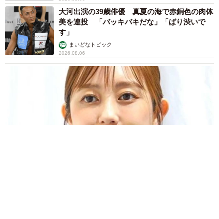
大河出演の39歳俳優 真夏の海で赤銅色の肉体
美を連投 「バッキバキだな」「ばり渋いで
す」
まいどなトピック
2026.08.06
「人生こそがバラエティー」 マレーシア移住を報告した菊地亜
美 子どもの教育考え「小学校へ入学するこのタイミングで挑
戦」
まいどなトピック