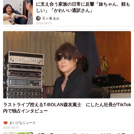
に支え合う家族の日常に反響「妹ちゃん、頼も
しい」「かわいい通訳さん」
五ヶ瀬 あお
2026.08.07
5/5
「加藤小夏ファースト写真集（仮）」（東京ニュース通信社刊） 撮影／
細居幸次郎
ラストライブ控えるT-BOLAN森友嵐士 にしたん社長がTikTok
また発売記念イベントが2024年2月3日午後1時から東京都
内で独占インタビュー
渋谷区のHMV&BOOKS SHIBUYA 6Fイベントスペースで開
まいどなニュース
かれます。特典は1冊券が加藤さんから商品1冊お渡し、3冊
2026.08.07
券が加藤さんから商品1冊お渡し、ツーショット撮影1回