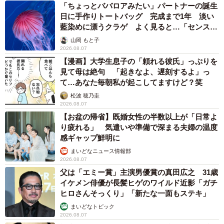
「ちょっとババロアみたい」パートナーの誕生
日に手作りトートバッグ 完成まで1年 淡い
藍染めに漂うクラゲ よく見ると…「センスす
ごい」
山岡 もと子
2026.08.07
【漫画】大学生息子の「頼れる彼氏」っぷりを
見て母は絶句 「起きなよ、遅刻するよ」っ
て…あなた毎朝私が起こしてますけど？笑
松波 穂乃圭
2026.08.07
【お盆の帰省】既婚女性の半数以上が「日常よ
り疲れる」 気遣いや準備で深まる夫婦の温度
感ギャップ鮮明に
まいどなニュース情報部
2026.08.07
父は「エミー賞」主演男優賞の真田広之 31歳
イケメン俳優が長髪ヒゲのワイルド近影「ガチ
ヒロさんそっくり」「新たな一面もステキ」
まいどなトピック
2026.08.07