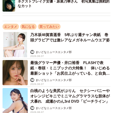
ネクストブレイク女優・原菜乃華さん 初写真集は挑戦的
なカット
エンタメ
気になる
買ってみたい
乃木坂46賀喜遥香 5年ぶり週チャン表紙 巻
頭グラビアでは激レアなメガネルームウエア姿
3/5
まいどなニュースエンタメ部
2026.08.07
「加藤小夏ファースト写真集（仮）」（東京ニュース通信社刊） 撮影／
最強グラマー声優・井口裕香 FLASHで表
細居幸次郎
紙・巻頭・ミニブックの大特集！ 体いじめる
最新ショット「お尻仕上がっている、と自負し
加藤さんは「いつか紙で写真集を出せるなら、どんなもの
ています」「いくつになっても理想の身体でい
まいどなニュースエンタメ部
がいいだろう、どんな人と作りたいだろう、と頭の中で想
たい」
2026.08.07
像してきたイメージを超えるものが、皆様のもとにお届け
白桃のような美尻がぷりん セクシーバニーや
できることになりました。24歳になった日、初めての海
オレンジビキニでミニマムグラマラスな肢体が
大暴れ 成瀬かのん3rd DVD「ピーチライン」
外、台湾」とコメントしています。
まいどなニュースエンタメ部
2026.08.07