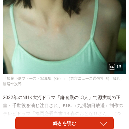
1/5
「加藤小夏ファースト写真集（仮）」（東京ニュース通信社刊） 撮影／
細居幸次郎
2022年のNHK大河ドラマ「鎌倉殿の13人」で源実朝の正
室・千世役を演じ注目され、KBC（九州朝日放送）制作の
テレビドラマ「福岡恋愛白書 18 春のおとなりさん」（23
年）でテレビドラマ初主演を果たした女優加藤小夏さんの
続きを読む