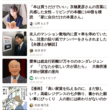
「本は買うだけでいい」京極夏彦さんの言葉に
共感した女性→リビングの本棚に140冊を積
読 「家に自分だけの本屋さん」
山岡 もと子
2026.08.07
友人のマンション敷地内に度々車を停めていた
ら…注意の貼り紙でナンバーをさらされました
【弁護士が解説】
長澤 芳子
2026.08.07
愛車は総走行距離17万キロのホンダレジェン
ド 「どなたか欲しい方が居たら」 大御所漫
才師が譲渡の意向
まいどなトピック
2026.08.06
【漫画】「高い家賃を払えるのに、まだ欲し
い？」高級レジデンスの七夕飾り、書かれた願
い事にびっくり 人の欲には終わりがないのか
松波 穂乃圭
2026.08.06