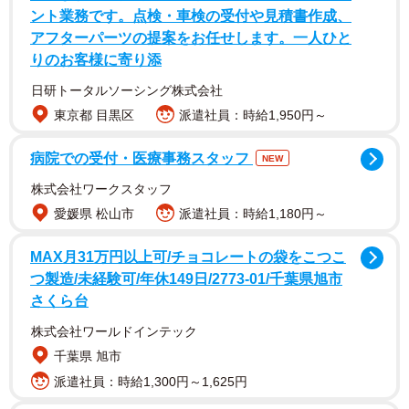
ント業務です。点検・車検の受付や見積書作成、
収めています。可憐なルックスと妖艶さを兼ね備えた加藤
アフターパーツの提案をお任せします。一人ひと
さんの唯一無二の透明感と美しさを堪能できる写真集に仕
りのお客様に寄り添
上がっています。
日研トータルソーシング株式会社
東京都 目黒区
派遣社員：時給1,950円～
病院での受付・医療事務スタッフ
NEW
株式会社ワークスタッフ
愛媛県 松山市
派遣社員：時給1,180円～
MAX月31万円以上可/チョコレートの袋をこつこ
つ製造/未経験可/年休149日/2773-01/千葉県旭市
さくら台
株式会社ワールドインテック
2/5
千葉県 旭市
「加藤小夏ファースト写真集（仮）」（東京ニュース通信社刊） 撮影／
派遣社員：時給1,300円～1,625円
細居幸次郎