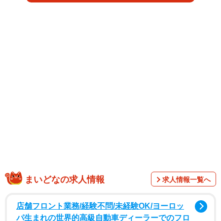
ファースト写真集（税込3300円、東京ニュース通信社）
が、2024年2月2日に発売されます。
撮影は、2023年6月26日、加藤さんの24歳の誕生日当日か
まいどなの求人情報
求人情報一覧へ
ら台湾の台中・嘉義エリアにて行われました。終始リラッ
クスした撮影では、普段見せることのないキャミソール姿
店舗フロント業務/経験不問/未経験OK/ヨーロッ
やホテルの一室でのひと時など、貴重な写真をふんだんに
パ生まれの世界的高級自動車ディーラーでのフロ