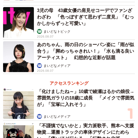
加藤小夏さんプロフィル
3児の母 43歳女優の肩見せコーデでファンざ
かとう・こなつ 1999年6月26日生まれ。東京都出身。蟹
わざわ 「色っぽすぎて思わず二度見」「むっ
座。A型。2019年、連続ドラマ初出演となったドラマ
かしからずっと可愛い」
「I’’s」でヒロインの一人に抜擢。「鎌倉殿の13人」(2022
まいどなトピック
2026.08.07
年)、乃木坂46・山下美月主演ドラマ「さらば、佳き日」
あのちゃん、雨の日のショーパン姿に「雨が似
(2023年)に出演し話題に。アパレルブランド「ForWe」の
合う」「脚めっちゃきれい！」「水も滴る良い
ブランドプロデューサーという一面も。2024年は映画「身
アーティスト」 幻想的な近影が話題
代わり忠臣蔵」(2月9日公開)など待機作が多数控えていま
まいどなメディア
2026.08.07
す。
アクセスランキング
「化けましたね～」10歳で綾瀬はるかの娘役→
雰囲気ガラリの18歳に成長 「メイクで雰囲気
が」「宝塚に入れそう」
まいどなメディア
「不謹慎でないかと」実力派歌手、熊本へ支援
物資…運搬トラックの車体デザインにためら