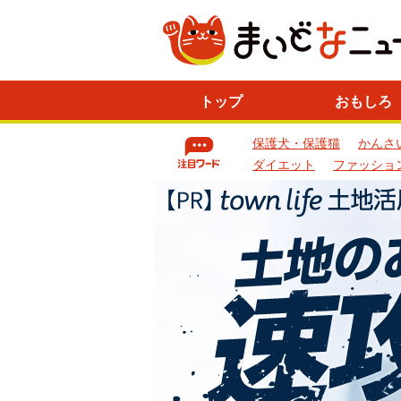
ニ
トップ
おもしろ
ュ
ー
保護犬・保護猫
かんさ
ス
一
ダイエット
ファッショ
覧