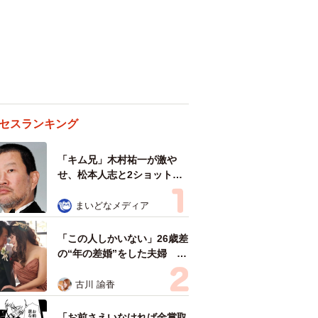
セスランキング
「キム兄」木村祐一が激や
せ、松本人志と2ショット
「一瞬、分からなかったわ」
「テキヤの兄さん」
まいどなメディア
「この人しかいない」26歳差
の“年の差婚”をした夫婦 出
会いは？反対する声はなかっ
た？ 今の思いを聞いた
古川 諭香
「お前さえいなければ金賞取