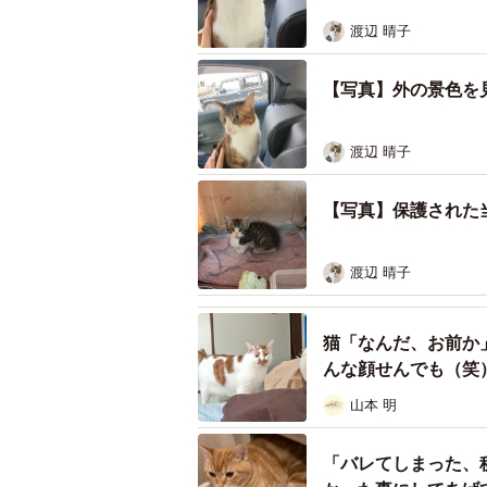
渡辺 晴子
【写真】外の景色を
渡辺 晴子
【写真】保護された
渡辺 晴子
猫「なんだ、お前か
んな顔せんでも（笑
山本 明
「バレてしまった、