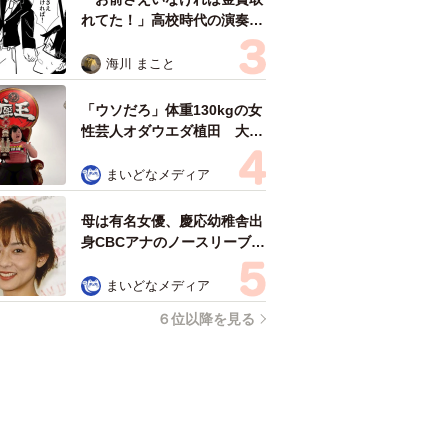
れてた！」高校時代の演奏会
がトラウマ……責められた学
生は楽器修理職人に 10年後
海川 まこと
再会した因縁の相手から思わ
ぬ申し出【漫画】
「ウソだろ」体重130kgの女
性芸人オダウエダ植田 大学
時代のほっそり姿に「マジ
で」
まいどなメディア
母は有名女優、慶応幼稚舎出
身CBCアナのノースリーブ姿
「育ちの良さが表情に表れて
る」「天使の笑顔」
まいどなメディア
６位以降を見る