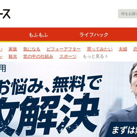
もふもふ
ライフハック
い
家族
気になる
ビフォーアフター
買ってみたい
夫婦
ン
観光
世の中の仕組み
スポーツ
もっと見る