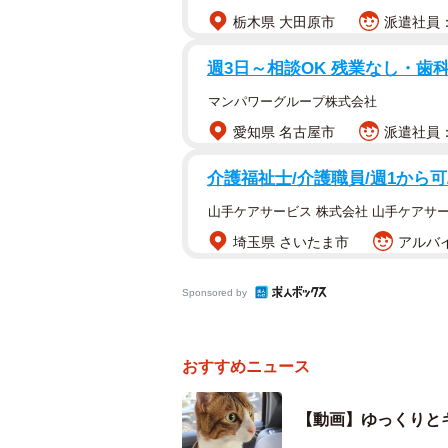
栃木県 大田原市
派遣社員：時
週3日～相談OK 残業なし・歯
マンパワーグループ株式会社
愛知県 名古屋市
派遣社員：
介護福祉士/介護職員/週1から
山手ケアサービス 株式会社 山手ケアサ
埼玉県 さいたま市
アルバイ
Sponsored by
おすすめニュース
【動画】ゆっくりと