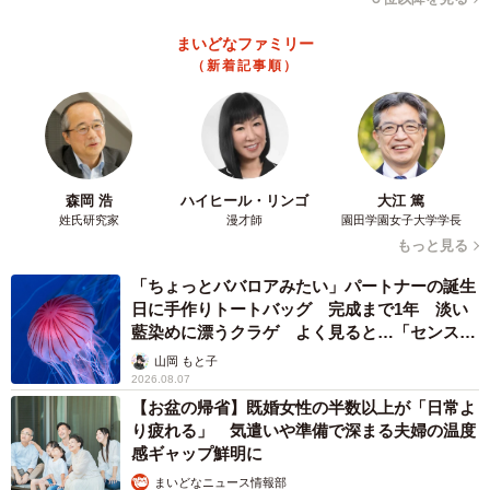
まいどなファミリー
（新着記事順）
3/5
見つかってしまって、バツ悪そう？（ぬっこさん提供、Instagramよりキ
森岡 浩
ハイヒール・リンゴ
大江 篤
ャプチャ撮影）
姓氏研究家
漫才師
園田学園女子大学学長
もっと見る
――とはいえ、そのまま寝てしまったようですね。
「ちょっとババロアみたい」パートナーの誕生
日に手作りトートバッグ 完成まで1年 淡い
「出すのもかわいそうだったので、そのままにしていた
藍染めに漂うクラゲ よく見ると…「センスす
ら、また寝ていました」
ごい」
山岡 もと子
2026.08.07
【お盆の帰省】既婚女性の半数以上が「日常よ
――にこたくん、どうやって引き出しに入ったのでしょ
り疲れる」 気遣いや準備で深まる夫婦の温度
う？
感ギャップ鮮明に
まいどなニュース情報部