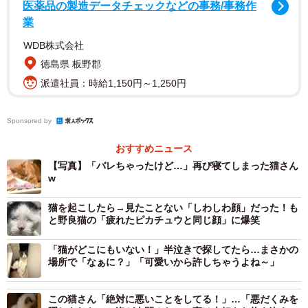
医薬品の製造データチェックなどの事務/事務作
業
WDB株式会社
徳島県 板野郡
派遣社員：時給1,150円～1,250円
Sponsored by
おすすめニュース
【写真】「バレちゃったけど…」再び寝てしまった猫さん
w
猫を起こしたら→見たことない「しわしわ顔」だった！も
と野良猫の「疲れたピカチュウと同じ顔」に爆笑
「猫がどこにもいない！」半泣きで探してたら…まさかの
場所で「なぁに？」「可愛いから許しちゃうよね～」
この猫さん「絶対に悪いことをしてる！」…「悪だくみを