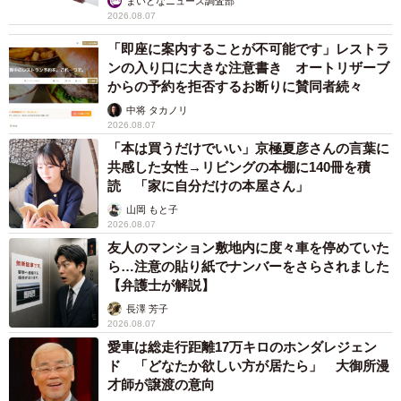
まいどなニュース調査部
隙間でも見逃さない、にこたくん。普段はどんな猫ちゃん
2026.08.07
でしょうか。
「即座に案内することが不可能です」レストラ
ンの入り口に大きな注意書き オートリザーブ
からの予約を拒否するお断りに賛同者続々
「警戒心が強く、普段はこちらの顔を見ると逃げるし、抱
中将 タカノリ
っこしてもカチカチになって緊張しています。でも、なぜ
2026.08.07
か態度は偉そうで、そのギャップか面白い子です。またも
「本は買うだけでいい」京極夏彦さんの言葉に
うひとりの猫が食べているご飯がとても気になるようで、
共感した女性→リビングの本棚に140冊を積
読 「家に自分だけの本屋さん」
必ず横取りする食いしん坊猫さん。氷で遊ぶのが好きで、
山岡 もと子
カランカランと氷の音がすると急いでやってきて、ちょい
2026.08.07
ちょいしています」
友人のマンション敷地内に度々車を停めていた
ら…注意の貼り紙でナンバーをさらされました
【弁護士が解説】
長澤 芳子
2026.08.07
愛車は総走行距離17万キロのホンダレジェン
ド 「どなたか欲しい方が居たら」 大御所漫
才師が譲渡の意向