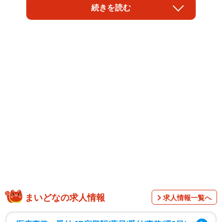
題を集めました。
続きを読む
猫ちゃんは、マンチカンの「にこた」くん。8カ月の男の子
です。投稿したのは、飼い主の「ぬっこ」さん
（@nukko.m.n）。ぬっこさんが引き出しを開けると、にこ
たくんが出てきてびっくりしたとか…。
まいどなの求人情報
求人情報一覧へ