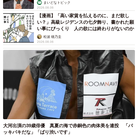
まいどなトピック
2026.08.06
【漫画】「高い家賃を払えるのに、まだ欲し
い？」高級レジデンスの七夕飾り、書かれた願
い事にびっくり 人の欲には終わりがないのか
松波 穂乃圭
2026.08.06
5/5
”兄猫”ミイタくんとツーショット、にこたくん（ぬっこさん提供、
Instagramよりキャプチャ撮影）
”秘密のベッド”をぬっこさんに見つかってしまった、にこた
大河出演の39歳俳優 真夏の海で赤銅色の肉体美を連投 「バ
ッキバキだな」「ばり渋いです」
くん。少し年上の”兄猫”ミイタくん（11カ月）と程よい距離