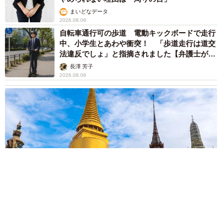
まいどなデータ
2026.08.06
自転車通行可の歩道 電動キックボードで走行
中、小学生とあわや衝突！ 「歩道走行は道交
法違反でしょ」と指摘されました【弁護士が解
説】
長澤 芳子
2026.08.06
タイの電車の中で見た優先席のマーク 子ども、妊娠、けが
人、お年寄り… 一つだけ謎のものが！？「だから黄色なんで