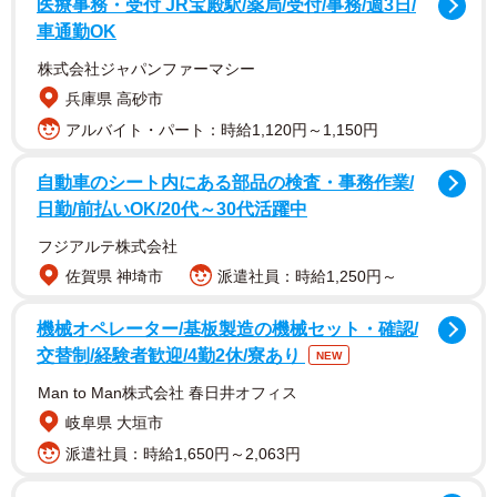
医療事務・受付 JR宝殿駅/薬局/受付/事務/週3日/
「開けられた時の表情が可愛い」
車通勤OK
「見なかった事にしてあげてね」
株式会社ジャパンファーマシー
「ナチュラルにいると逆に怒れない時あります」
兵庫県 高砂市
「職場の引き出しに入っててくれると、凄く嬉しいか
アルバイト・パート：時給1,120円～1,150円
も！」
「どうやって入ったんでしょう？しかも、しっかりベッド
自動車のシート内にある部品の検査・事務作業/
が準備されてるし」
日勤/前払いOK/20代～30代活躍中
フジアルテ株式会社
そんな”秘密のベッド”でくつろいでいるところを見つかって
佐賀県 神埼市
派遣社員：時給1,250円～
しまったにこたくん。「バレてしまった」と言わんばかり
の少し戸惑うようなにこたくんの表情にくぎ付けになった
機械オペレーター/基板製造の機械セット・確認/
交替制/経験者歓迎/4勤2休/寮あり
人たちからたくさんのコメントが寄せられています。どう
NEW
やって引き出しに入ったの？ ぬっこさんに聞いてみまし
Man to Man株式会社 春日井オフィス
た。
岐阜県 大垣市
派遣社員：時給1,650円～2,063円