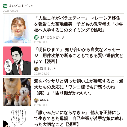
感を保ちながら仲良く遊んで過ごしているそうです。
まいどなトピック
2026.08.06
「人生こそがバラエティー」 マレーシア移住
を報告した菊地亜美 子どもの教育考え「小学
校へ入学するこのタイミングで挑戦」
まいどなトピック
2026.08.06
「明日ひま？」 知り合いから唐突なメッセー
ジ 用件次第で断ることもできる賢い返信文と
は？【漫画】
海川 まこと
2026.08.06
髪をバッサリと切った飼い主が帰宅すると→愛
犬たちの反応に「ワンコ様でも戸惑うのね
（笑）」「困り顔がかわいい」
ANNA
2026.08.06
「誰かみたいにならなきゃ」 他人を正解にし
て生きてきた母親 自己主張が苦手な娘に教わ
った大切なこと【漫画】