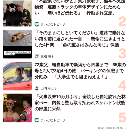
「不謹慎でないかと」実力派歌手、熊本へ支援
物資…運搬トラックの車体デザインにためら
い 「痛いほど伝わる」「行動され立派」
まいどなトピック
「そのままにしといてください」道路で動けな
い猫を前に返された一言… 懸命に生きようと
した4日間 「命の重さはみんな同じ」保護団
体代表の訴え
渡辺 晴子
72歳父、軽自動車で新潟から四国まで 65歳の
母と2人で3泊4日の旅 パーキングの休憩まで
分刻み… 「大学生でも組まねえよ！」
山岡 もと子
「火事以来10カ月ぶり」全焼した自宅訪れた林
家ぺー 内装も壁も取り払われスケルトン状態
の部屋に呆然
まいどなトピック
６位以降を見る