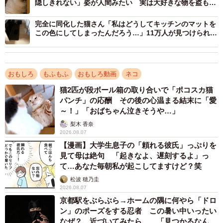
隠しきれない」姿が人間みたい 実は大好きな物を盗もう
としていた
完全に同化した猫さん「私はどうしてキッチンのマットを
この色にしてしまったんだろう…」11万人が見つけられな
い！？
おもしろ
もふもふ
おもしろ動画
ネコ
2/5
猫2匹が段ボール箱の取り合いで「ポコスカ猫
”秘密のベッド”がバレてしまった・・・（ぬっこさん提供、Instagramよ
パンチ」の応酬 その後の心温まる結末に「愛
りキャプチャ撮影）
～！」「おばちゃん泣きそうや…」
梨木 香奈
引き出しにはタオルの束 飼い主に見つけられて
2026.08.07
バツ悪そうにする子猫 この後どうなった？
【漫画】大学生息子の「頼れる彼氏」っぷりを
見て母は絶句 「起きなよ、遅刻するよ」っ
――にこたくんが入っていた引き出し。何を収納してい
て…あなた毎朝私が起こしてますけど？笑
る？
松波 穂乃圭
2026.08.07
京都駅をぶらぶら→ホームの隅に何やら「ドロ
「使わなくなったタオルです」
ン」のポーズをする忍者 この暑い中いったい
なぜ？ 近づいてみたら… 「見つかるなんて