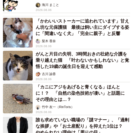
海川 まこと
2026.08.06
「かわいいストーカーに追われています」甘え
ん坊な元保護猫 最後は飼い主にダイブする姿
に「間違いなく犬」「完全に親子」と反響
梨木 香奈
2026.08.06
がんと片目の失明、3時間おきの壮絶な介護を
乗り越えた猫 「叶わないかもしれない」と覚
悟した19歳の誕生日を迎えて感動
古川 諭香
2026.08.06
「カニにアジをあげると青くなる」ほんと
に！？ 「自然の染色技術が凄い」と話題に
その理由とは…？
竹中 友一（RinToris）
2026.08.06
誰も求めていない職場の「謎マナー」、「過剰
な挨拶」や「お土産配り」を抑えた1位は？
やめられない理由は「周りの目」