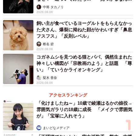
――ちょうどタオルがにこたくんのベッドのようで。引き
未熟」
中将 タカノリ
出しに入っていたことに気付いたのは…。
2026.08.06
飼い主が食べているヨーグルトをもらえなかっ
「にこたがいないと思って探していたところ、引き出しに
た犬さん、爆裂に拗ねた顔がかわいすぎ「鼻息
フスフス」「反則レベル」
入っていました。この引き出しに入っていたのは初めてで
す」
椎名 碧
2026.08.06
コガネムシを見つめる猫とパパ、偶然生まれた
――”秘密のベッド”にいた、にこたくんを見つけたときどう
神々しい構図が「宗教画のよう」と話題 「尊
思った？
い」「ていうかライオンキング」
梨木 香奈
2026.08.06
「見つかってホッとしたのと、普段からふかふかした心地
いいところを見つけては寝ているので、本当に心地よいと
アクセスランキング
ころを見つけるのが得意なんだなと思い、笑えました。に
「化けましたね～」10歳で綾瀬はるかの娘役→
雰囲気ガラリの18歳に成長 「メイクで雰囲気
こたの様子はというと、？？と寝ぼけたような、バツの悪
が」「宝塚に入れそう」
そうな顔をした気がしましたね」
まいどなメディア