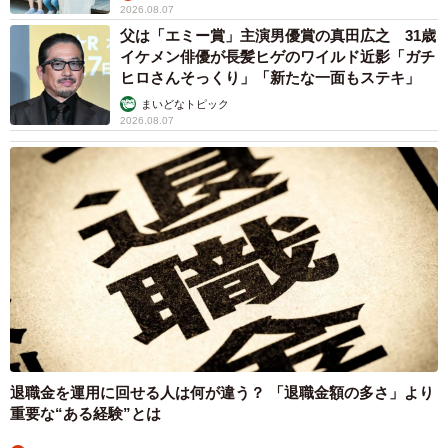
「普段から少しでも引き出しが空いていると、すぐに入る
2026.08.07
ので。気付かずに締めそうになってヒヤッとすることがあ
父は「エミー賞」主演男優賞の真田広之 31歳
イケメン俳優が長髪ヒゲのワイルド近影「ガチ
ります。今回ほんの少し隙間があいていたのか、あるいは
ヒロさんそっくり」「新たな一面もステキ」
上の引き出しがあいていて、そこからここへ降りたのか
まいどなトピック
と…」
2026.08.07
退職金を運用に回せる人は何が違う？ 「退職金額の多さ」より
重要な“ある経験”とは