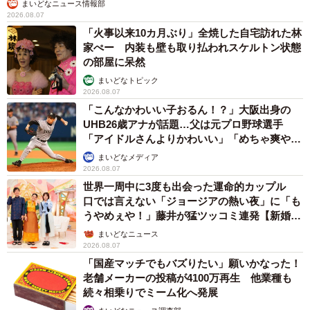
まいどなニュース情報部
2026.08.07
「火事以来10カ月ぶり」全焼した自宅訪れた林
家ぺー 内装も壁も取り払われスケルトン状態
の部屋に呆然
まいどなトピック
2026.08.07
「こんなかわいい子おるん！？」大阪出身の
UHB26歳アナが話題…父は元プロ野球選手
「アイドルさんよりかわいい」「めちゃ爽や
か」
まいどなメディア
2026.08.07
世界一周中に3度も出会った運命的カップル
口では言えない「ジョージアの熱い夜」に「も
うやめぇや！」藤井が猛ツッコミ連発【新婚さ
4/5
ん】
まいどなニュース
2026.08.07
バレてしまったが、そのまま寝てしまったという、にこたくん（ぬっこ
「国産マッチでもバズりたい」願いかなった！
さん提供、Instagramよりキャプチャ撮影）
老舗メーカーの投稿が4100万再生 他業種も
続々相乗りでミーム化へ発展
――そんな心地よい場所を見つけるためにはほんの小さな