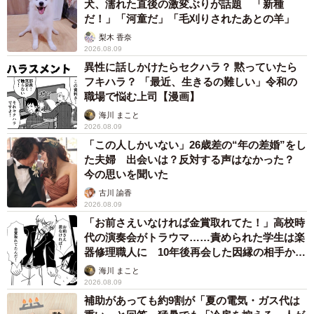
犬、濡れた直後の激変ぶりが話題 「新種
だ！」「河童だ」「毛刈りされたあとの羊」
梨木 香奈
2026.08.09
異性に話しかけたらセクハラ？ 黙っていたら
フキハラ？ 「最近、生きるの難しい」令和の
職場で悩む上司【漫画】
海川 まこと
2026.08.09
「この人しかいない」26歳差の“年の差婚”をし
た夫婦 出会いは？反対する声はなかった？
今の思いを聞いた
古川 諭香
2026.08.09
「お前さえいなければ金賞取れてた！」高校時
代の演奏会がトラウマ……責められた学生は楽
器修理職人に 10年後再会した因縁の相手から
思わぬ申し出【漫画】
海川 まこと
2026.08.09
補助があっても約9割が「夏の電気・ガス代は