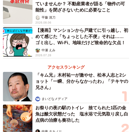
ていませんか？ 不動産業者が語る「物件の可
能性」を閉ざさないために必要なこと
平藤 清刀
2026.08.06
【漫画】マンションから戸建てに引っ越し、初
めて感じた「ちょっとした不便」それは……
ゴミ出し、Wi-Fi、地味だけど致命的な欠点！
中瀬 えみ
2026.07.28
アクセスランキング
「キム兄」木村祐一が激やせ、松本人志と2シ
ョット「一瞬、分からなかったわ」「テキヤの
兄さん」
まいどなメディア
お祭りの夜の駅のトイレ 捨てられた1匹の金
魚は酸欠状態だった 塩水浴で元気取り戻し白
点病の治療も奏功した
中将 タカノリ