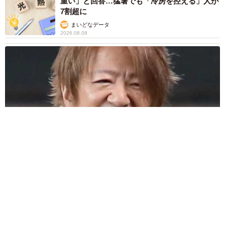
重い」と回答…猛暑でも「冷房を控える」人が
7割超に
まいどなデータ
2026.08.08
「だんだん時代劇俳優みたく…」国民的バンドの55歳ボーカリ
スト 競馬界の57歳レジェンドらとの「夏祭り満喫ショット」
に驚きの声続々
まいどなトピック
2026.08.08
ネット通販で「運営者情報」を見る人は約8