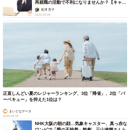
再就職の活動で不利になりませんか？【キャリ
アカウンセラーが解説】
長澤 芳子
2026.08.09
正直しんどい夏のレジャーランキング、3位「帰省」、2位「バ
ーベキュー」を抑えた1位は？
まいどなデータ
2026.08.09
NHK大阪の朝の顔…気象キャスター、真っ赤な
ワンピで「愛の不時着」観劇 三山凌輝さんら