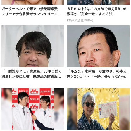
ガーターベルトで際立つ妖艶脚線美
８月のロト6はこの方法で買え!!６つの
フリーアナ森香澄がランジェリーモデ
数字が『完全一致』する方法
ルに ｢PE...
PR(株式会社MURA)
「一瞬誰かと…」彦摩呂、30キロ近く
「キム兄」木村祐一が激やせ、松本人
減量した姿に反響 既製品の防護服が
志と2ショット「一瞬、分からなかった
着られると...
わ」「テキ...