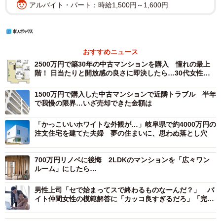
アルバイト・パート：時給1,500円～1,600円
おすすめニュース
2500万円で築30年の中古マンションを購入 憧れの最上
階！ 日当たりと開放感の良さに即決したら…30代女性の
後悔
1500万円で購入した中古マンションで近隣トラブル 半年
で我慢の限界…いざ売却できた金額は
「かっこいいホワイトな外観が…」岐阜県で約4000万円の
注文住宅を建てた夫婦 夢の住まいに、思わぬ落とし穴
700万円リノベに後悔 2LDKのマンションを「広々ワン
ルーム」にしたら…
男性上司「セで始まってスで終わるものなーんだ？」 バ
イト仲間女性の模範解答に「カッコ良すぎるだろ」「完璧
な返し！」