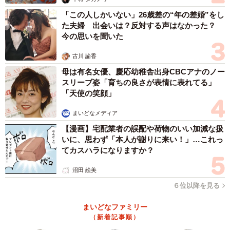
「この人しかいない」26歳差の“年の差婚”をし
た夫婦 出会いは？反対する声はなかった？
今の思いを聞いた
古川 諭香
母は有名女優、慶応幼稚舎出身CBCアナのノー
スリーブ姿「育ちの良さが表情に表れてる」
「天使の笑顔」
まいどなメディア
【漫画】宅配業者の誤配や荷物のいい加減な扱
いに、思わず「本人が謝りに来い！」…これっ
てカスハラになりますか？
沼田 絵美
６位以降を見る
まいどなファミリー
（新着記事順）