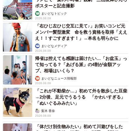
ポスターと記念撮影
まいどなトピック
2026.08.09
「右ひじ左ひじ交互に見て♪」お笑いコンビ元
メンバー髪型激変 命を救う資格を取得「ええ
え！！すごすぎます！」→本名も明らかに
まいどなメディア
2026.08.09
帰省は控えても感謝は届けたい…「お盆玉」っ
て知ってる？「あげる派」の4割が金額アッ
プ、相場はいくら？
まいどなニュース情報部
2026.08.09
「これが不動柴か…」初めて外を散歩した豆柴
→2分後、足元でうるうる 「かわいすぎる」
「ぬいぐるみみたい」
梨木 香奈
2026.08.09
「体だけ別生物みたい」初めて川遊びをした