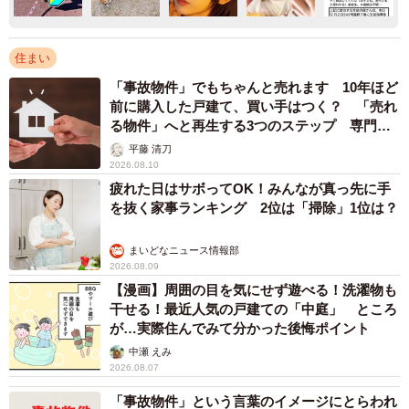
住まい
「事故物件」でもちゃんと売れます 10年ほど
前に購入した戸建て、買い手はつく？ 「売れ
る物件」へと再生する3つのステップ 専門家
が解説
平藤 清刀
2026.08.10
疲れた日はサボってOK！みんなが真っ先に手
を抜く家事ランキング 2位は「掃除」1位は？
まいどなニュース情報部
2026.08.09
【漫画】周囲の目を気にせず遊べる！洗濯物も
干せる！最近人気の戸建ての「中庭」 ところ
が…実際住んでみて分かった後悔ポイント
中瀬 えみ
2026.08.07
「事故物件」という言葉のイメージにとらわれ