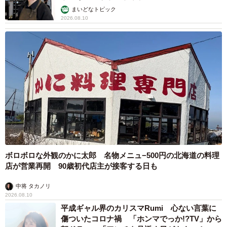
まいどなトピック
2026.08.10
ボロボロな外観のかに太郎 名物メニュ−500円の北海道の料理
店が営業再開 90歳初代店主が接客する日も
中将 タカノリ
2026.08.10
平成ギャル界のカリスマRumi 心ない言葉に
傷ついたコロナ禍 「ホンマでっか!?TV」から