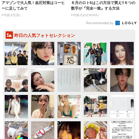
アマゾンで大人気！血圧対策はコーヒ
８月のロト6はこの方法で買え!!６つの
ーに足してみて
数字が『完全一致』する方法
PR(森永乳業)
PR(株式会社MURA)
Recommended by
昨日の人気フォトセレクション