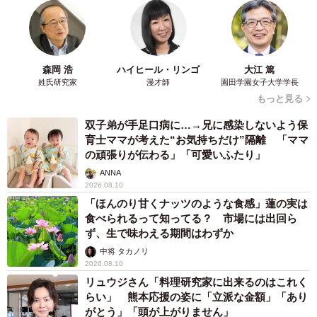
森岡 浩
ハイヒール・リンゴ
大江 篤
姓氏研究家
漫才師
園田学園女子大学学長
もっと見る
双子弟が手足口病に…→兄に感染しないよう保
育士ママが考えた“お気持ちだけ”隔離 「ママ
の頑張りが伝わる」「可愛いふたり」
ANNA
2026.08.10
「ほんのり甘くナッツのような食感」蓮の実は
食べられるって知ってる？ 市場には出回ら
ず、生で味わえる期間はわずか
中将 タカノリ
2026.08.10
リュウジさん「料理研究家に出来るのはこれく
らい」 熊本応援の姿に「立派な金額」「あり
がとう」「頭が上がりません」