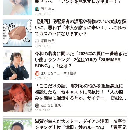
朝ドラへ 「アンチを見返す日がキター！」
石井 隼人
2026.08.10
【漫画】宅配業者の誤配や荷物のいい加減な扱
いに、思わず「本人が謝りに来い！」…これっ
てカスハラになりますか？
沼田 絵美
2026.08.10
令和の若者に聞いた「2026年の夏に一番聴きた
い曲」ランキング 2位はYUIの『SUMMER
SONG』、1位は？
まいどなニュース情報部
2026.08.10
「ここだけの話」 客対応の悩みを担当黒服に
相談したら…他キャストに筒抜け！ 「人の悩
みを簡単に漏洩するとか、サイテー」【現役キ
ャストに取材】
たかなし 亜妖
2026.08.09
滋賀が生んだ大スター、ダイアン津田 名字ラ
ンキング上位「津田」姓のルーツは 「豊臣兄