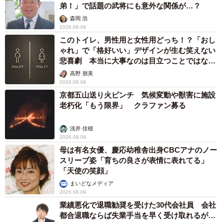
弟！」で話題の武将にも意外な関係が…？
森岡 浩
2026.08.09
このトイレ、男性用と女性用どっち！？「おし
ゃれ」で「格好いい」デザインが生む笑えない
悲喜劇 本当に大事なのは目立つことではな
く…
高野 朋美
2026.08.09
京都五山送り火ピンチ 気候変動や獣害に施設
老朽化「もう限界」 クラファン募る
浅井 佳穂
2026.08.09
母は有名女優、慶応幼稚舎出身CBCアナのノー
スリーブ姿「育ちの良さが表情に表れてる」
「天使の笑顔」
まいどなメディア
2026.08.09
業績悪化で退職勧奨を受けた30代会社員 会社
都合退職ならば失業手当を早く受け取れるが…