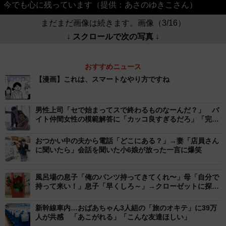
今でも心に残っています（提供：あさのゆきこさん）
まだまだ画像は続きます。画像（3/16）
↓ スクロールで次の写真 ↓
おすすめニュース
【漫画】これは、スマートなやり方ですね
男性上司「セで始まってスで終わるものなーんだ？」 バ
イト仲間女性の模範解答に「カッコ良すぎるだろ」「完璧
な返し！」
おつかい中の夫から電話「どこにある？」→妻「店員さん
に聞いたら」会話を聞いた小6娘が放った一言に爆笑
風呂場の息子「俺のパンツ持ってきてくれ〜」母「自分で
持って来い！」息子「早くしろ～」→クローゼットに探し
に行くと…
新幹線車内…おばあちゃん3人組の「旅のオキテ」に39万
人が共感 「あこがれる」「こんな友達ほしい」