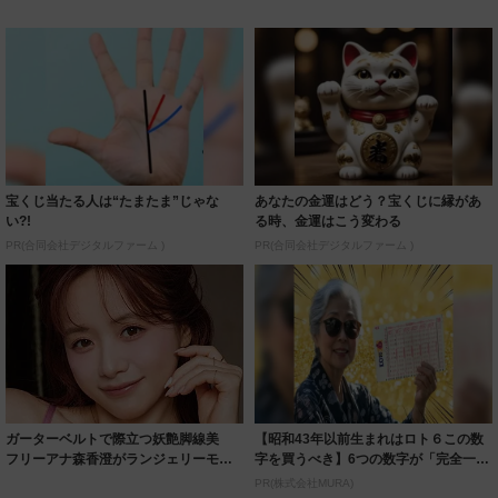
宝くじ当たる人は“たまたま”じゃな
あなたの金運はどう？宝くじに縁があ
い?!
る時、金運はこう変わる
PR(合同会社デジタルファーム )
PR(合同会社デジタルファーム )
ガーターベルトで際立つ妖艶脚線美
【昭和43年以前生まれはロト６この数
フリーアナ森香澄がランジェリーモデ
字を買うべき】6つの数字が「完全一
ルに ｢PE...
致」する方...
PR(株式会社MURA)