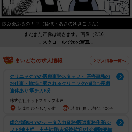
飲み会あるの！？（提供：あさのゆきこさん）
まだまだ画像は続きます。画像（2/16）
↓ スクロールで次の写真 ↓
まいどなの求人情報
求人情報一覧へ
クリニックでの医療事務スタッフ・ 医療事務の
お仕事・地域に愛されるクリニックの顔に/長期
連休あり/駅チカ8分
株式会社ホットスタッフ水戸
茨城県 ひたちなか市
派遣社員：時給1,400円
総合病院内でのデータ入力業務/医師事務作業/シ
フト制/主婦・主夫歓迎/未経験歓迎/社会保険完備