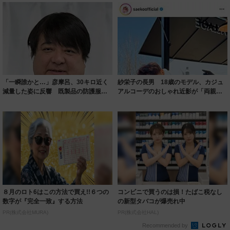
「一瞬誰かと…」彦摩呂、30キロ近く
紗栄子の長男 18歳のモデル、カジュ
減量した姿に反響 既製品の防護服が
アルコーデのおしゃれ近影が「両親の
着られると...
いいとこ取...
８月のロト6はこの方法で買え!!６つの
コンビニで買うのは損！たばこ税なし
数字が『完全一致』する方法
の新型タバコが爆売れ中
PR(株式会社MURA)
PR(株式会社HAL)
Recommended by