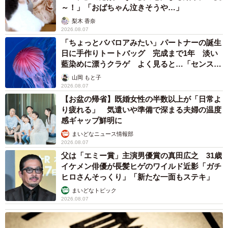
～！」「おばちゃん泣きそうや…」
梨木 香奈
2026.08.07
「ちょっとババロアみたい」パートナーの誕生
日に手作りトートバッグ 完成まで1年 淡い
藍染めに漂うクラゲ よく見ると…「センスす
ごい」
山岡 もと子
2026.08.07
【お盆の帰省】既婚女性の半数以上が「日常よ
り疲れる」 気遣いや準備で深まる夫婦の温度
6/16
感ギャップ鮮明に
まいどなニュース情報部
「なんやったんや…」（提供：あさのゆきこさん）
2026.08.07
父は「エミー賞」主演男優賞の真田広之 31歳
──飲み会から外そうとした先輩も、Aさんと普通におしゃ
イケメン俳優が長髪ヒゲのワイルド近影「ガチ
べりしながら飲んだのですね。Ａさんは、飲み会のあと、
ヒロさんそっくり」「新たな一面もステキ」
バイト先に馴染まれたのでしょうか。
まいどなトピック
2026.08.07
はい。馴染まれていたと思います。先輩が就職でやめた
のも理由だと思います。