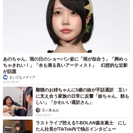
マートなやり方ですね。」と称賛の声が続々。また、飲み
会でモヤモヤした実体験も集まりました。
「社員子さんの立場になっちゃってテンパった事あった
な、こういうの面倒いよね」
「こう言う事をやる奴はナチュラルにやるから厄介なんだ
よなぁ」
「わかるーこれ結構あります。なんだかんだどこかから耳
あのちゃん、雨の日のショーパン姿に「雨が似合う」「脚めっ
ちゃきれい！」「水も滴る良いアーティスト」 幻想的な近影
に入るんですよね… 女子会なのに私だけ誘われないとか
が話題
もあります。こないだは誘ってくれなかったのにあとから
まいどなメディア
2026.08.07
来ないー？って酔っ払って電話してきて殺意湧きました」
難聴のお姉ちゃんに5歳の妹が手話通訳 互い
「私も職場では無いですが学生時代にありました。部活の
に支え合う家族の日常に反響「妹ちゃん、頼も
練習の後「じゃあね👋」って解散した後私抜きで再集合し
しい」「かわいい通訳さん」
てご飯食べていたことをSNSで知りました」
五ヶ瀬 あお
2026.08.07
「飲みの規模大きくしたくないじゃん？って言われて限定
ラストライブ控えるT-BOLAN森友嵐士 にし
飲み会誘われるのでいつもモヤって、行くの断ってます
たん社長がTikTok内で独占インタビュー