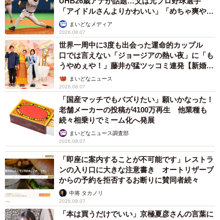
UHB26歳アナが話題…父は元プロ野球選手
「アイドルさんよりかわいい」「めちゃ爽や
か」
まいどなメディア
2026.08.07
世界一周中に3度も出会った運命的カップル
口では言えない「ジョージアの熱い夜」に「も
7/16
うやめぇや！」藤井が猛ツッコミ連発【新婚さ
ん】
今度飲み会外しに遭遇したら、スマートな振る舞いができるといいな
まいどなニュース
（提供：あさのゆきこさん）
2026.08.07
「国産マッチでもバズりたい」願いかなった！
──心に引っかかっていたことを描くことにされたのです
老舗メーカーの投稿が4100万再生 他業種も
続々相乗りでミーム化へ発展
ね。その後、社員子さんのようにふるまう機会はありまし
まいどなニュース調査部
たか？
2026.08.07
「即座に案内することが不可能です」レストラ
幸運なことに？その後は飲み会外しをするような場面に
ンの入り口に大きな注意書き オートリザーブ
出くわしたことがないので機会もありません。幸せなこと
からの予約を拒否するお断りに賛同者続々
です。
中将 タカノリ
2026.08.07
「本は買うだけでいい」京極夏彦さんの言葉に
──それはよかったです！「飲み会外してくれるとか最高じ