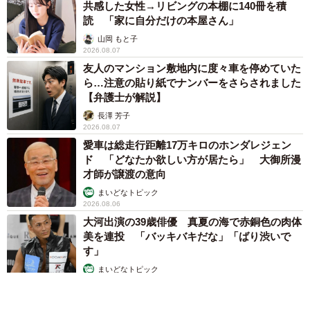
共感した女性→リビングの本棚に140冊を積
ゃない？？」と言う方もいらっしゃいました。
読 「家に自分だけの本屋さん」
山岡 もと子
意外に外してくれても構わないというコメントが多くて
2026.08.07
友人のマンション敷地内に度々車を停めていた
印象的でした。私は行かないにしろ一応声をかけてほしい
ら…注意の貼り紙でナンバーをさらされました
ので…。
【弁護士が解説】
長澤 芳子
◇ ◇
2026.08.07
愛車は総走行距離17万キロのホンダレジェン
ド 「どなたか欲しい方が居たら」 大御所漫
飲み会に行きたくないという人は誘われないほうが嬉し
才師が譲渡の意向
いと言う人もいますから、声をかける方も難しいところで
まいどなトピック
すが、誘った上で、行きたくなければ行かなくても良いと
2026.08.06
いう雰囲気作りができると、誰もモヤモヤしないのかもし
大河出演の39歳俳優 真夏の海で赤銅色の肉体
美を連投 「バッキバキだな」「ばり渋いで
れませんね。
す」
まいどなトピック
あさのさんは、今回のようなエッセイ漫画や創作漫画
2026.08.06
を、ブログやインスタグラムに発表しています。保育園児