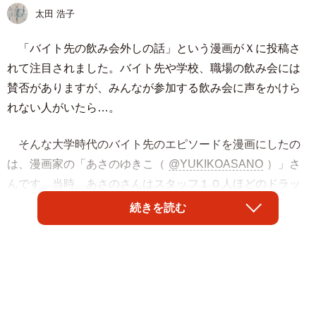
太田 浩子
「バイト先の飲み会外しの話」という漫画がＸに投稿さ
れて注目されました。バイト先や学校、職場の飲み会には
賛否がありますが、みんなが参加する飲み会に声をかけら
れない人がいたら…。
そんな大学時代のバイト先のエピソードを漫画にしたの
は、漫画家の「あさのゆきこ（
@YUKIKOASANO
）」さ
んです。当時、あさのさんはスタッフ１０人ほどのドラッ
グストアでアルバイトをしていました。たまに飲み会があ
続きを読む
りましたが、あさのさんは上司に嫌われていたので誘って
もらえなかったこともあったそう。