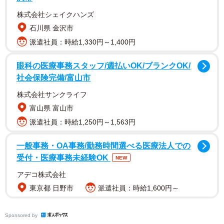
株式会社シェイクハンズ
石川県 金沢市
派遣社員：時給1,330円～1,400円
そのため、「今日飲み会行く？」と聞かれて、「えっ…
（誘われてない！）」と気まずい雰囲気になることもあり
眼科の医療事務スタッフ/週払いOK/ブランクOK/
ました。しばらくすると、あさのさんを飲み会から外して
社会保険完備/富山市
いた上司が異動して、飲み会に誘ってもらえるようになり
株式会社サンクライフ
ます。
富山県 富山市
派遣社員：時給1,250円～1,563円
一般事務・OA事務/勤務時間選べる医療法人での
受付・医療事務未経験OK
NEW
アデコ株式会社
東京都 日野市
派遣社員：時給1,600円～
2/16
Sponsored by