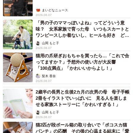
誘うならみんな誘えやーっていつも思います Aさんに声掛
けた方は素敵な方ですね」
まいどなニュース
2026.08.07
「男の子のママっぽいよね」ってどういう意
あさのさんに、当時のことを聞きました。
味？ 女系家族で育った母 いつもスカートと
ワンピースしか着ないし、ヒールも好き どの
──漫画は実話ですか？
へんが…
山岡 もと子
2026.08.07
はい、実話です。大学時代のバイトの話です。
猫用の爪研ぎおもちゃを買ったら…「これで合
ってますか？」予想外の使い方が大反響
「100点満点」「かわいいからよし！」
──飲み会の集合場所に、社員子さんとＡさんが現れたと
梨木 香奈
き、先輩を含めてどんな雰囲気だったのでしょうか。
2026.08.07
2歳半の長男と生後2カ月の次男の母 母子手帳
皆さんは飲み会の参加メンバーを細かく把握していなか
2冊をイラストでいっぱいに 見る人を楽しま
ったみたいなので、普通に受け入れてるように見えまし
せる家族ストーリーに「かわいすぎる！」
た…が、裏ではどう思っていたのかいまだに分かりませ
山岡 もと子
2026.08.07
ん。
猫2匹が段ボール箱の取り合いで「ポコスカ猫
パンチ」の応酬 その後の心温まる結末に「愛