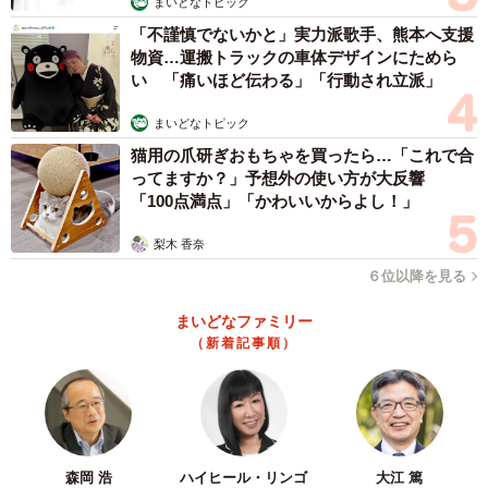
まいどなトピック
「不謹慎でないかと」実力派歌手、熊本へ支援
物資…運搬トラックの車体デザインにためら
い 「痛いほど伝わる」「行動され立派」
まいどなトピック
猫用の爪研ぎおもちゃを買ったら…「これで合
ってますか？」予想外の使い方が大反響
「100点満点」「かわいいからよし！」
梨木 香奈
６位以降を見る
まいどなファミリー
（新着記事順）
5/16
森岡 浩
ハイヒール・リンゴ
大江 篤
【漫画】「バイト先の飲み会外しの話」⑦（提供：あさのゆきこさん）