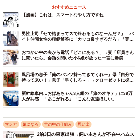
「Ａさんは誘わんとこな」と爽やかに言う先輩…（提供：あさのゆきこ
おすすめニュース
さん）
【漫画】これは、スマートなやり方ですね
そんなある日、爽やかなアルバイト先輩が飲み会を企画
男性上司「セで始まってスで終わるものなーんだ？」 バ
して、あさのさんに声をかけました。普通に誘ってもらえ
イト仲間女性の模範解答に「カッコ良すぎるだろ」「完璧
たことにホッとするあさのさん。しかし、そのあと先輩の
な返し！」
口から飛び出したのは「Ａさんは、誘わんとこな」でし
おつかい中の夫から電話「どこにある？」→妻「店員さん
に聞いたら」会話を聞いた小6娘が放った一言に爆笑
た。
風呂場の息子「俺のパンツ持ってきてくれ〜」母「自分で
持って来い！」息子「早くしろ～」→クローゼットに探し
に行くと…
新幹線車内…おばあちゃん3人組の「旅のオキテ」に39万
人が共感 「あこがれる」「こんな友達ほしい」
マンガ
気になる
世の中の仕組み
思い出
2泊3日の東京出張→飼い主さんが不在中ハムス