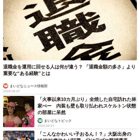
──…やっぱりモヤモヤしますね。
先輩はその後も順調に人生を歩まれたと思います。罰が
当たったとかそういう事はありません。モヤモヤしますが
そんなもんですよね…。
──なぜこの時のことを漫画にしようと思われたのですか？
退職金を運用に回せる人は何が違う？ 「退職金額の多さ」より
重要な“ある経験”とは
最近バイトしていたドラッグストアの跡を通ることが多
まいどなニュース情報部
く、思い出を漫画にしてみようと思いました。
2026.08.07
「火事以来10カ月ぶり」全焼した自宅訪れた林
家ぺー 内装も壁も取り払われスケルトン状態
の部屋に呆然
まいどなトピック
2026.08.07
「こんなかわいい子おるん！？」大阪出身の