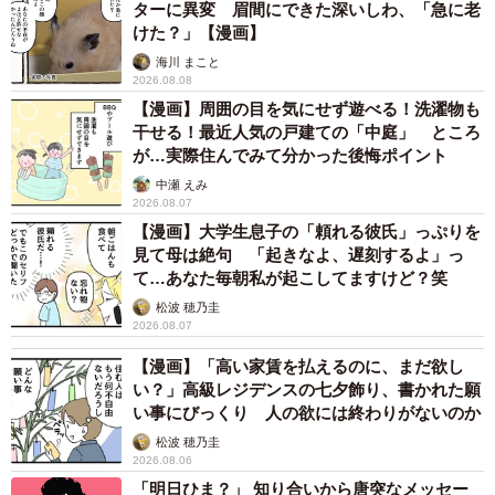
ターに異変 眉間にできた深いしわ、「急に老
けた？」【漫画】
3/16
海川 まこと
2026.08.08
今でも心に残っています（提供：あさのゆきこさん）
【漫画】周囲の目を気にせず遊べる！洗濯物も
干せる！最近人気の戸建ての「中庭」 ところ
驚いたあさのさんは「なんでですか？」と思わす聞きま
が…実際住んでみて分かった後悔ポイント
すが、先輩は「えーだって、あの子いつも暗いやん。そん
中瀬 えみ
なやつと飲みたくないし」とサラッと返事をして去ってい
2026.08.07
きます。後ろ姿を見送りながら、「そんなこと言わないで
【漫画】大学生息子の「頼れる彼氏」っぷりを
見て母は絶句 「起きなよ、遅刻するよ」っ
みんなで飲みましょうよ」と言えなかったことが、今も心
て…あなた毎朝私が起こしてますけど？笑
に引っかかっています。
松波 穂乃圭
2026.08.07
【漫画】「高い家賃を払えるのに、まだ欲し
い？」高級レジデンスの七夕飾り、書かれた願
い事にびっくり 人の欲には終わりがないのか
松波 穂乃圭
2026.08.06
「明日ひま？」 知り合いから唐突なメッセー