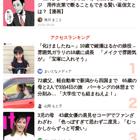
ジ 用件次第で断ることもできる賢い返信文と
は？【漫画】
海川 まこと
2026.08.06
4/16
アクセスランキング
普段からいい人の社員子さんがＡさんを連れて待ち合わせ場所に現れま
した（提供：あさのゆきこさん）
「化けましたね～」10歳で綾瀬はるかの娘役→
雰囲気ガラリの18歳に成長 「メイクで雰囲気
飲み会の日、Ａさんが誘われないことにモヤモヤしなが
が」「宝塚に入れそう」
ら待ち合わせ場所にいると、社員子さんがＡさんを連れて
まいどなメディア
現れました。爽やか先輩が「あ、Ａさん来たん？」と言う
72歳父、軽自動車で新潟から四国まで 65歳の
と、社員子さんが「そやで、も〜忘れんといたりーな」と
母と2人で3泊4日の旅 パーキングの休憩まで
分刻み… 「大学生でも組まねえよ！」
明るく対応します。
山岡 もと子
3児の母 43歳女優の肩見せコーデでファンざ
わざわ 「色っぽすぎて思わず二度見」「むっ
かしからずっと可愛い」