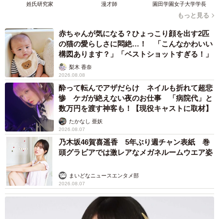
姓氏研究家
漫才師
園田学園女子大学学長
もっと見る
飲み会があることを知らなくて「えっ…（誘われてな
い！）」になったＡさんに、「幹事が連絡忘れたんやな
赤ちゃんが気になる？ひょっこり顔を出す2匹
の猫の愛らしさに悶絶…！ 「こんなかわいい
ぁ、あとで言うたらなあかんな。Ａさん用事ある？なかっ
構図あります？」「ベストショットすぎる！」
たら一緒に行こ！」と連れて来たと社員子さん。
梨木 香奈
2026.08.08
あさのさんは、もしかしたら社員子さんはＡさんが外さ
酔って転んでアザだらけ ネイルも折れて超悲
惨 ケガが絶えない夜のお仕事 「病院代」と
れていることを知りながらスマートに連れて来たのかもし
数万円を渡す神客も！【現役キャストに取材】
れない…と考えます。そして日常に戻ったドラッグストア
たかなし 亜妖
で、今度飲み会外しがあったら、勇気を出して社員子さん
2026.08.07
のように振る舞いたいと思ったのでした。
乃木坂46賀喜遥香 5年ぶり週チャン表紙 巻
頭グラビアでは激レアなメガネルームウエア姿
バイト先の飲み会外しの話(1/4)
pic.twitter.com/ituKrlEcxd
まいどなニュースエンタメ部
2026.08.07
— あさのゆきこ (@YUKIKOASANO)
October 24, 2023
漫画の社員子さんの対応に「社員子さん素敵。これはス