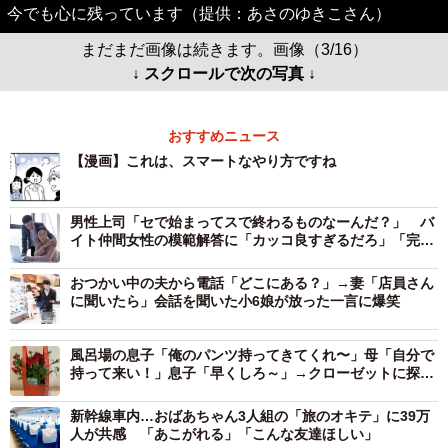
今でも心に残っています（提供：あさのゆきこさん）
まだまだ画像は続きます。画像（3/16）
↓ スクロールで次の写真 ↓
おすすめニュース
【漫画】これは、スマートなやり方ですね
男性上司「セで始まってスで終わるものなーんだ？」 バ
イト仲間女性の模範解答に「カッコ良すぎるだろ」「完璧
な返し！」
おつかい中の夫から電話「どこにある？」→妻「店員さん
に聞いたら」会話を聞いた小6娘が放った一言に爆笑
風呂場の息子「俺のパンツ持ってきてくれ〜」母「自分で
持って来い！」息子「早くしろ～」→クローゼットに探し
に行くと…
新幹線車内…おばあちゃん3人組の「旅のオキテ」に39万
人が共感 「あこがれる」「こんな友達ほしい」