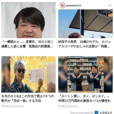
「一瞬誰かと…」彦摩呂、30キロ近く
紗栄子の長男 18歳のモデル、カジュ
減量した姿に反響 既製品の防護服が
アルコーデのおしゃれ近影が「両親の
着られると...
いいとこ取...
８月のロト6はこの方法で買え!!６つの
『カートン買い、ダメ。ゼッタイ。』
数字が『完全一致』する方法
年間11万円節約の新型タバコが爆売れ
PR(株式会社MURA)
PR(株式会社HAL)
Recommended by