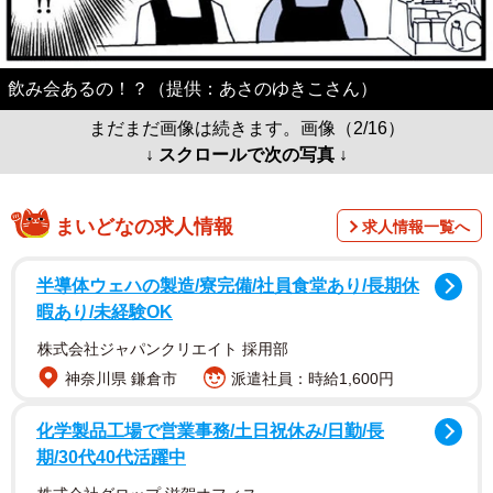
飲み会あるの！？（提供：あさのゆきこさん）
まだまだ画像は続きます。画像（2/16）
↓ スクロールで次の写真 ↓
まいどなの求人情報
求人情報一覧へ
半導体ウェハの製造/寮完備/社員食堂あり/長期休
暇あり/未経験OK
株式会社ジャパンクリエイト 採用部
神奈川県 鎌倉市
派遣社員：時給1,600円
化学製品工場で営業事務/土日祝休み/日勤/長
期/30代40代活躍中