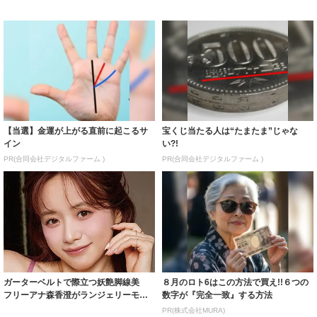
【当選】金運が上がる直前に起こるサ
宝くじ当たる人は“たまたま”じゃな
イン
い?!
PR(合同会社デジタルファーム )
PR(合同会社デジタルファーム )
ガーターベルトで際立つ妖艶脚線美
８月のロト6はこの方法で買え!!６つの
フリーアナ森香澄がランジェリーモデ
数字が『完全一致』する方法
ルに ｢PE...
PR(株式会社MURA)