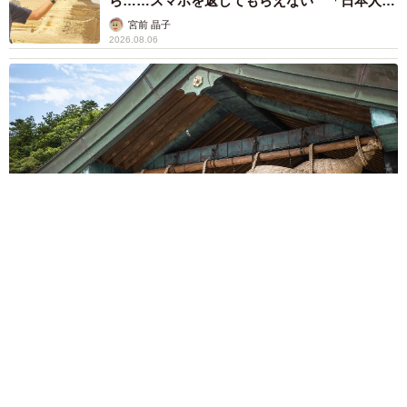
ら……スマホを返してもらえない 「日本人は
カモ代表かも」「私は6時間で3万円払った」
宮前 晶子
2026.08.06
重みも歴史もズッシリ…出雲大社の日本最大級「大しめ縄」が8
年ぶり掛けかえ 伝統の「大撚り合わせ」が28万回超再生「ほ
んとに圧巻」
まいどなニュース調査部
2026.08.06
「これ全部長野県」海外のような絶景ショット
に感動と反響「離れてからいいところだったん