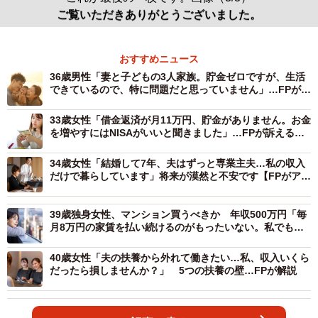
ご覧いただきありがとうございました。
おすすめニュース
36歳男性「妻と子どもの3人家族。貯金ゼロですが、生活
できているので、特に問題だと思っていません」…FPが訴
える“将来に備える必要性”
33歳女性「借金返済が月11万円、貯金がありません。お金
を増やすにはNISAがいいと聞きました」…FPが訴える、
今“最優先”にすべきこと
34歳女性「結婚して7年、夫はずっと専業主夫…私の収入
だけで暮らしています」将来が漠然と不安です【FPがアド
バイス】
39歳独身女性、マンション買うべきか 年収500万円「毎
月8万円の家賃を払い続けるのがもったいない。私でも買
えますか？」【FPが解説】
40歳女性「夫の扶養から外れて働きたい…私、収入いくら
だったら損しませんか？」 5つの扶養の壁…FPが解説