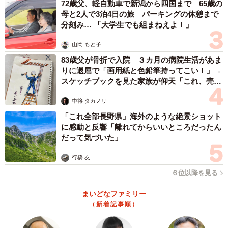
72歳父、軽自動車で新潟から四国まで 65歳の
母と2人で3泊4日の旅 パーキングの休憩まで
分刻み… 「大学生でも組まねえよ！」
山岡 もと子
83歳父が骨折で入院 ３カ月の病院生活があま
りに退屈で「画用紙と色鉛筆持ってこい！」→
スケッチブックを見た家族が仰天「これ、売れ
ますよ…」
中将 タカノリ
「これ全部長野県」海外のような絶景ショット
に感動と反響「離れてからいいところだったん
だって気づいた」
行橋 友
６位以降を見る
まいどなファミリー
（新着記事順）