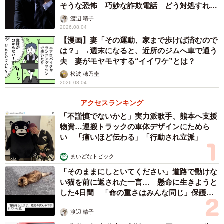
そうな恐怖 巧妙な詐欺電話 どう対処すれ
ば…
渡辺 晴子
2026.08.04
【漫画】妻「その運動、家まで歩けば済むので
は？」→週末になると、近所のジムへ車で通う
夫 妻がモヤモヤする“イイワケ”とは？
松波 穂乃圭
2026.08.04
アクセスランキング
「不謹慎でないかと」実力派歌手、熊本へ支援
物資…運搬トラックの車体デザインにためら
い 「痛いほど伝わる」「行動され立派」
まいどなトピック
「そのままにしといてください」道路で動けな
い猫を前に返された一言… 懸命に生きようと
した4日間 「命の重さはみんな同じ」保護団
体代表の訴え
渡辺 晴子