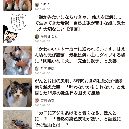
ANNA
2026.08.06
「誰かみたいにならなきゃ」 他人を正解にし
て生きてきた母親 自己主張が苦手な娘に教わ
った大切なこと【漫画】
海川 まこと
2026.08.06
「かわいいストーカーに追われています」甘え
ん坊な元保護猫 最後は飼い主にダイブする姿
に「間違いなく犬」「完全に親子」と反響
梨木 香奈
2026.08.06
がんと片目の失明、3時間おきの壮絶な介護を
乗り越えた猫 「叶わないかもしれない」と覚
悟した19歳の誕生日を迎えて感動
古川 諭香
2026.08.06
「カニにアジをあげると青くなる」ほんと
に！？ 「自然の染色技術が凄い」と話題に
その理由とは…？