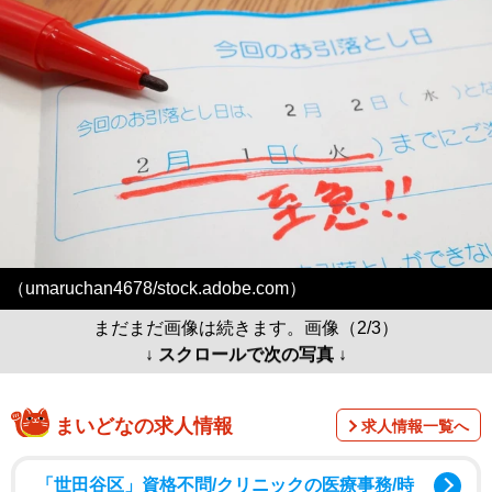
（umaruchan4678/stock.adobe.com）
まだまだ画像は続きます。画像（2/3）
↓ スクロールで次の写真 ↓
まいどなの求人情報
求人情報一覧へ
「世田谷区」資格不問/クリニックの医療事務/時