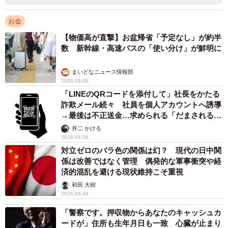
お金
【物価高が直撃】お盆帰省「予定なし」が約半
数 新幹線・高速バスの「使い分け」が鮮明に
まいどなニュース情報部
2026.08.06
「LINEのQRコードを添付して」社長をかたる
詐欺メール続々 社員を個人アカウントへ誘導
→最後は不正送金…求められる「だまされる前
提」の対策
井二 かける
2026.08.06
対立ゼロのバラ色の関係は幻？ 現代の日中関
係は改善ではなく管理 偶発的な軍事衝突や経
済的混乱を避ける現状維持こそ重視
和田 大樹
2026.08.04
「警察です。押収物からあなたのキャッシュカ
ードが」住所も生年月日も一致 心臓が止まり