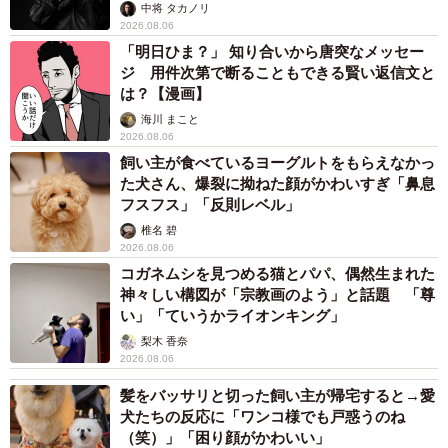
未熟」
中将 タカノリ
2026.08.06
「明日ひま？」 知り合いから唐突なメッセー
ジ 用件次第で断ることもできる賢い返信文と
は？【漫画】
海川 まこと
2026.08.06
飼い主が食べているヨーグルトをもらえなかっ
た犬さん、爆裂に拗ねた顔がかわいすぎ「鼻息
フスフス」「反則レベル」
椎名 碧
2026.08.06
コガネムシを見つめる猫とパパ、偶然生まれた
神々しい構図が「宗教画のよう」と話題 「尊
い」「ていうかライオンキング」
梨木 香奈
2026.08.06
髪をバッサリと切った飼い主が帰宅すると→愛
犬たちの反応に「ワンコ様でも戸惑うのね
（笑）」「困り顔がかわいい」