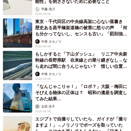
能性」を閉ざさないために必要なこと
平藤 清刀
2026.08.06
東京・千代田区の中央線高架に心ない落書き
歴史ある昌平橋架道橋の被害に怒りの声 「何
も分かってないし、センスも古い」「罰則強化
して」
中将 タカノリ
2026.08.06
もしかすると「下山ダッシュ」 リニア中央新
幹線の長野県駅 在来線との乗り継ぎなし→な
ら走れば間に合うんじゃない？ 惜しい位置関
係が反響
中将 タカノリ
2026.08.06
「なんじゃこりゃ！」「ロボ？」大阪・梅田に
そびえる物体の正体は？ 昭和の遺産を調査し
てみた結果…
太田 浩子
2026.08.06
エジプトで自撮りしていたら、ガイドが「撮り
ますよ！」→ノリノリでポーズを取っていた