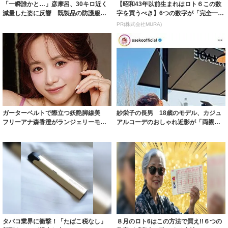
「一瞬誰かと…」彦摩呂、30キロ近く
【昭和43年以前生まれはロト６この数
減量した姿に反響 既製品の防護服が
字を買うべき】6つの数字が「完全一
着られると...
致」する方...
PR(株式会社MURA)
ガーターベルトで際立つ妖艶脚線美
紗栄子の長男 18歳のモデル、カジュ
フリーアナ森香澄がランジェリーモデ
アルコーデのおしゃれ近影が「両親の
ルに ｢PE...
いいとこ取...
タバコ業界に衝撃！「たばこ税なし」
８月のロト6はこの方法で買え!!６つの