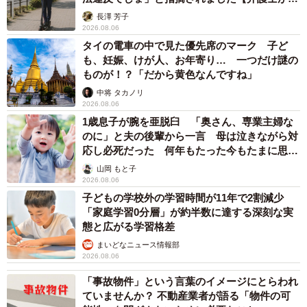
説】
長澤 芳子
2026.08.06
タイの電車の中で見た優先席のマーク 子ど
も、妊娠、けが人、お年寄り… 一つだけ謎の
ものが！？「だから黄色なんですね」
中将 タカノリ
2026.08.06
1歳息子が腕を亜脱臼 「奥さん、専業主婦な
のに」と夫の後輩から一言 母は泣きながら対
応し必死だった 何年もたった今もたまに思い
出し…
山岡 もと子
2026.08.06
子どもの学校外の学習時間が11年で2割減少
「家庭学習0分層」が約半数に達する深刻な実
態と広がる学習格差
まいどなニュース情報部
2026.08.06
「事故物件」という言葉のイメージにとらわれ
ていませんか？ 不動産業者が語る「物件の可