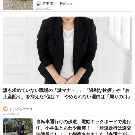
竹中 友一（RinToris）
2026.08.06
誰も求めていない職場の「謎マナー」、「過剰な挨拶」や「お
土産配り」を抑えた1位は？ やめられない理由は「周りの目」
まいどなデータ
2026.08.06
自転車通行可の歩道 電動キックボードで走行
中、小学生とあわや衝突！ 「歩道走行は道交
法違反でしょ」と指摘されました【弁護士が解