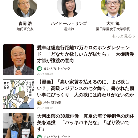
森岡 浩
ハイヒール・リンゴ
大江 篤
姓氏研究家
漫才師
園田学園女子大学学長
もっと見る
愛車は総走行距離17万キロのホンダレジェン
ド 「どなたか欲しい方が居たら」 大御所漫
才師が譲渡の意向
まいどなトピック
2026.08.06
【漫画】「高い家賃を払えるのに、まだ欲し
い？」高級レジデンスの七夕飾り、書かれた願
い事にびっくり 人の欲には終わりがないのか
松波 穂乃圭
2026.08.06
大河出演の39歳俳優 真夏の海で赤銅色の肉体
美を連投 「バッキバキだな」「ばり渋いで
す」
まいどなトピック