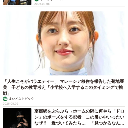
2026.08.06
「人生こそがバラエティー」 マレーシア移住を報告した菊地亜
美 子どもの教育考え「小学校へ入学するこのタイミングで挑
戦」
まいどなトピック
2026.08.06
京都駅をぶらぶら→ホームの隅に何やら「ドロ
ン」のポーズをする忍者 この暑い中いったい
なぜ？ 近づいてみたら… 「見つかるなんて