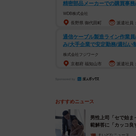
精密部品メーカーでの購買事務
WDB株式会社
長野県 御代田町
派遣社員：時
通信ケーブル製造ライン作業員/
み/大手企業で安定勤務/週払い
株式会社フジワーク
京都府 福知山市
派遣社員：
Sponsored by
おすすめニュース
男性上司「セで始ま
範解答に「カッコ良
まいどなニュース