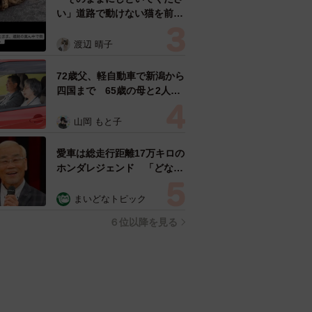
い」道路で動けない猫を前に
返された一言… 懸命に生き
ようとした4日間 「命の重
渡辺 晴子
さはみんな同じ」保護団体代
表の訴え
72歳父、軽自動車で新潟から
四国まで 65歳の母と2人で
3泊4日の旅 パーキングの休
憩まで分刻み… 「大学生で
山岡 もと子
も組まねえよ！」
愛車は総走行距離17万キロの
ホンダレジェンド 「どなた
か欲しい方が居たら」 大御
所漫才師が譲渡の意向
まいどなトピック
６位以降を見る