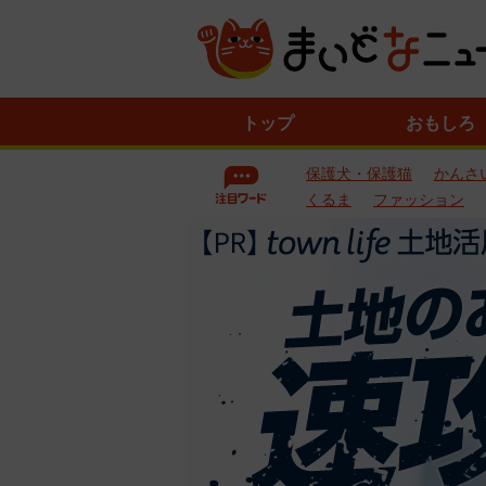
ニ
トップ
おもしろ
ュ
ー
保護犬・保護猫
かんさ
ス
一
くるま
ファッション
覧