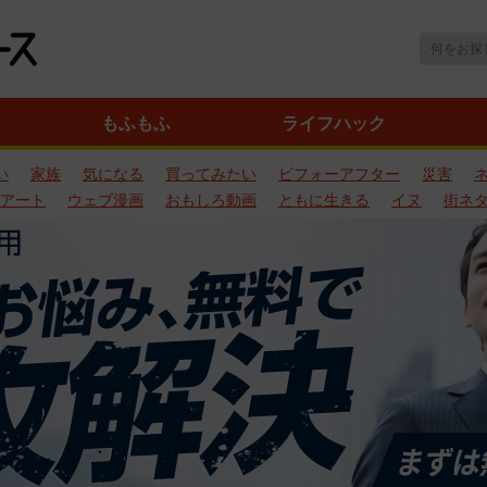
もふもふ
ライフハック
い
家族
気になる
買ってみたい
ビフォーアフター
災害
アート
ウェブ漫画
おもしろ動画
ともに生きる
イヌ
街ネ