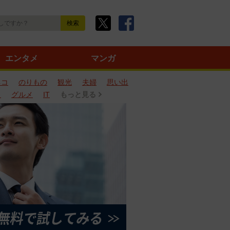
エンタメ
マンガ
ネコ
のりもの
観光
夫婦
思い出
タ
グルメ
IT
もっと見る