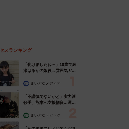
セスランキング
「化けましたね～」10歳で綾
瀬はるかの娘役→雰囲気ガラ
リの18歳に成長 「メイクで
雰囲気が」「宝塚に入れそ
まいどなメディア
う」
「不謹慎でないかと」実力派
歌手、熊本へ支援物資…運搬
トラックの車体デザインにた
めらい 「痛いほど伝わる」
まいどなトピック
「行動され立派」
「そのままにしといてくださ