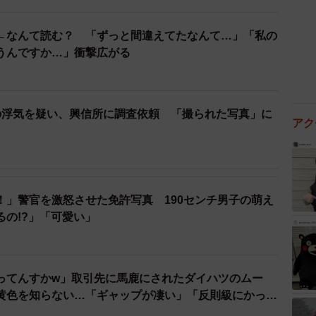
←なんて読む？ 「ずっと間違えてたなんて…」「私の
うんですか…」衝撃広がる
の浮気を疑い、興信所に調査依頼 「撮られた写真」に
アク
！」警官を激怒させた免許写真 190センチ男子の萌え
るの!?」「可愛い」
ってんすかw」取引先に馬鹿にされたダイハツのムー
黄色を知らない…「ギャップが凄い」「反則級にかっこ