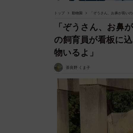
トップ
動物園
「ぞうさん、お鼻が長いの
「ぞうさん、お鼻が
の飼育員が看板に込
物いるよ」
茶良野 くま子