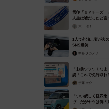
雪印「６Ｐチーズ」
人生は嘘だったと言
太田 浩子
1人で外泊…妻が夫
SNS爆笑
中将 タカノリ
「お前ウソつくなよ
姿「これで免許取れ
伊藤 大介
「いい歳して軽四乗
ヴ だがヤツは俺の
いい」