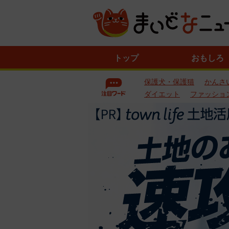
ニ
トップ
おもしろ
ュ
ー
保護犬・保護猫
かんさ
ス
一
ダイエット
ファッショ
覧