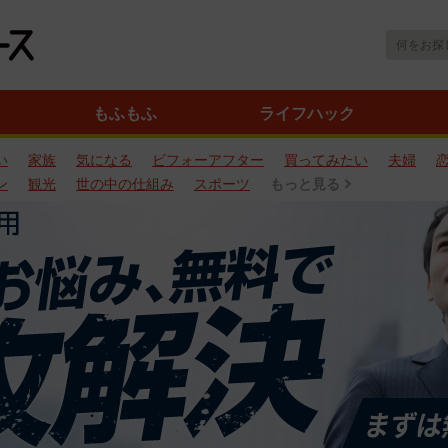
もふもふ
ライフハック
い
家族
気になる
ビフォーアフター
買ってみたい
夫婦
ン
観光
世の中の仕組み
スポーツ
もっと見る