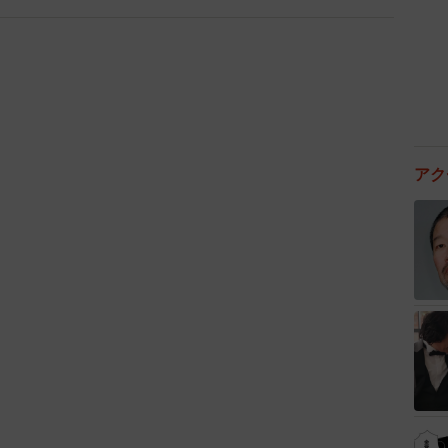
4/9
い物好きのおっさんさん（@mmaiu_bihoomaru）提供
アク
ボトルの湯たんぽを用意したり、ホームセンターが開く
購入した。
るペットショップへ急行。しかし台風で臨時休業、どう
ら、雨風が収まって来て開店。ミルクを購入し、やっと