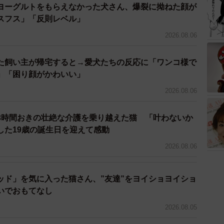
ヨーグルトをもらえなかった犬さん、爆裂に拗ねた顔が
スフス」「反則レベル」
2026.08.06
た飼い主が帰宅すると→愛犬たちの反応に「ワンコ様で
」「困り顔がかわいい」
2026.08.06
3時間おきの壮絶な介護を乗り越えた猫 「叶わないか
した19歳の誕生日を迎えて感動
2026.08.06
ッド」を気に入った猫さん、”友達”をヨイショヨイショ
いでおもてなし
2026.08.05