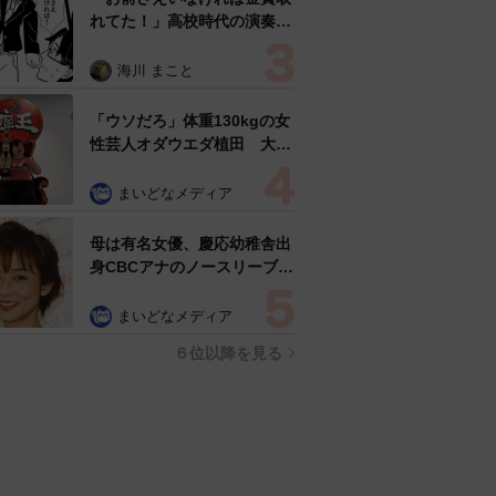
れてた！」高校時代の演奏会
がトラウマ……責められた学
生は楽器修理職人に 10年後
海川 まこと
再会した因縁の相手から思わ
ぬ申し出【漫画】
「ウソだろ」体重130kgの女
性芸人オダウエダ植田 大学
時代のほっそり姿に「マジ
で」
まいどなメディア
母は有名女優、慶応幼稚舎出
身CBCアナのノースリーブ姿
「育ちの良さが表情に表れて
る」「天使の笑顔」
まいどなメディア
６位以降を見る