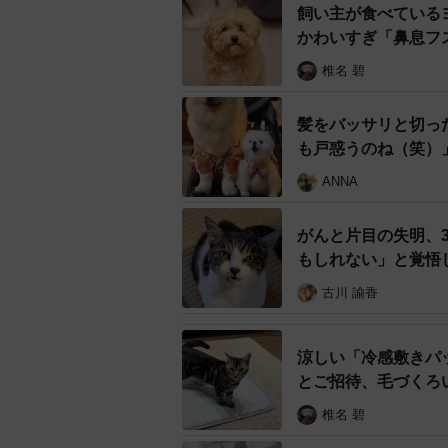
飼い主が食べている
かわいすぎ「鼻息フ
椎名 碧
髪をバッサリと切っ
も戸惑うのね（笑）
ANNA
がんと片目の失明、
もしれない」と覚悟
古川 諭香
涼しい「冷感敷きパ
とご招待、毛づくろ
椎名 碧