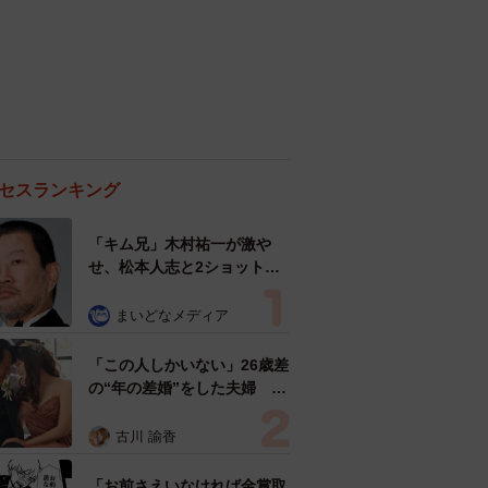
セスランキング
「キム兄」木村祐一が激や
せ、松本人志と2ショット
「一瞬、分からなかったわ」
「テキヤの兄さん」
まいどなメディア
「この人しかいない」26歳差
の“年の差婚”をした夫婦 出
会いは？反対する声はなかっ
た？ 今の思いを聞いた
古川 諭香
「お前さえいなければ金賞取