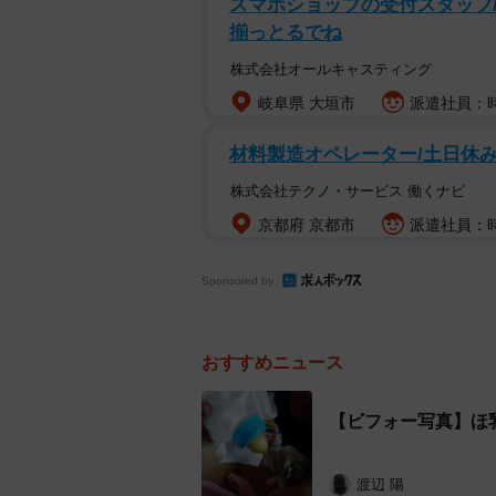
スマホショップの受付スタッフ/
揃っとるでね
株式会社オールキャスティング
岐阜県 大垣市
派遣社員：時
材料製造オペレーター/土日休み
株式会社テクノ・サービス 働くナビ
京都府 京都市
派遣社員：時
Sponsored by
おすすめニュース
【ビフォー写真】ほ
必死で育てた＝徳島池田応援！猫と食い
台風の日の朝、Mさんの甥っ子が猫
渡辺 陽