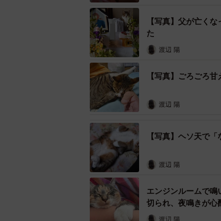
下に生まれたばかりの子猫たちがい
【写真】父が亡くな
運んで行ったようで、最後の一匹が
た
「だんだん雨水が溜まりだして流さ
渡辺 陽
護しました。その子が凛です」
【写真】ごろごろ甘
赤ちゃん猫を迎えて右往左往
渡辺 陽
【写真】ヘソ天で「
渡辺 陽
エンジンルームで鳴
切られ、夜鳴きが心
渡辺 陽