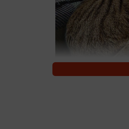
不自然な体制でも腕を外せない＝徳島池田応援！
母猫に置いていかれた赤ちゃん