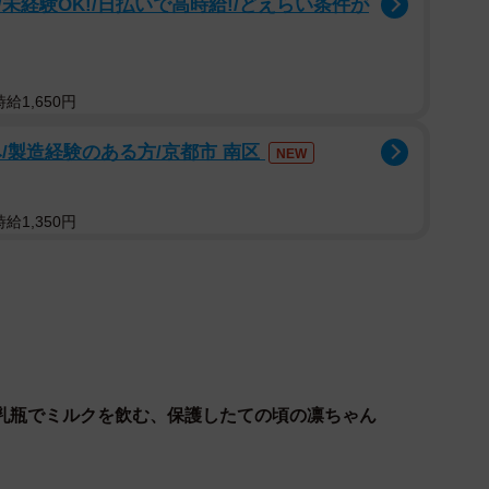
未経験OK!/日払いで高時給!/どえらい条件が
給1,650円
/製造経験のある方/京都市 南区
NEW
給1,350円
3/9
乳瓶でミルクを飲む、保護したての頃の凛ちゃん
物好きのおっさんさん（@mmaiu_bihoomaru）提供
の鳴き声を聞きつけ外に出てみると、エアコン室外機の