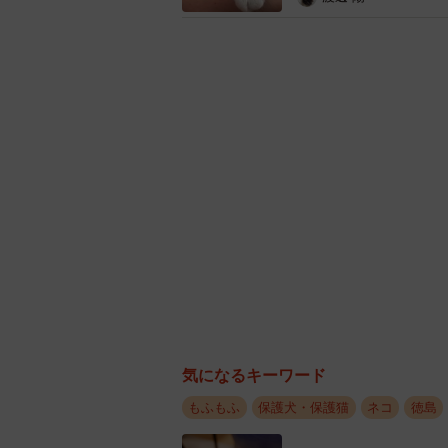
無事5歳になった＝徳島池田応援！猫と食
凛ちゃんを家に迎えた日は、ペット
のを待ちかねて哺乳瓶とシリンジを
「ミルクが無くて市内に一軒だけ有
しょうえらいこっちゃと言っていた
授乳でやれやれでした」
気になるキーワード
もふもふ
保護犬・保護猫
ネコ
徳島