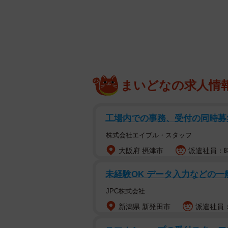
まいどなの求人情
工場内での事務、受付の同時募
株式会社エイブル・スタッフ
大阪府 摂津市
派遣社員：時給
未経験OK データ入力などの一
保護した手の時＝徳島池田応援！猫と食
JPC株式会社
凛（りん）ちゃん（5歳・メス）は
新潟県 新発田市
派遣社員：時
を家族に迎えたのは2018年9月2日