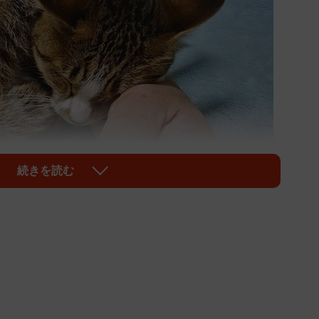
続きを読む
1/9
猫と食い物好きのおっさんさん提供（@mmaiu_bihoomaru）
猫