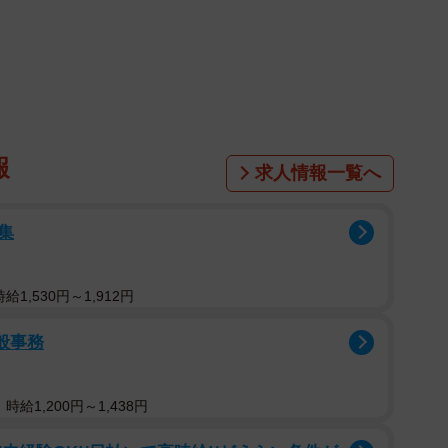
報
求人情報一覧へ
集
1,530円～1,912円
2/9
般事務
い物好きのおっさんさん（@mmaiu_bihoomaru）提供
、徳島県に住むMさんと、その家族の一員だ。凛ちゃん
給1,200円～1,438円
のことだった。