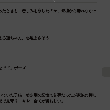
た。しばらく様子を見ていると、母猫が何匹かの子猫を
ったときも、悲しみを察したのか、祭壇から離れなかっ
取り残されていた。
れそうになりこれはヤバい！流される、死ぬ！と急遽保
える凛ちゃん。心地よさそう
なでて」ポーズ
いていた子猫 幼少期の記憶で苦手だったが家族に押し
配で見守り…今や「全てが愛おしい」