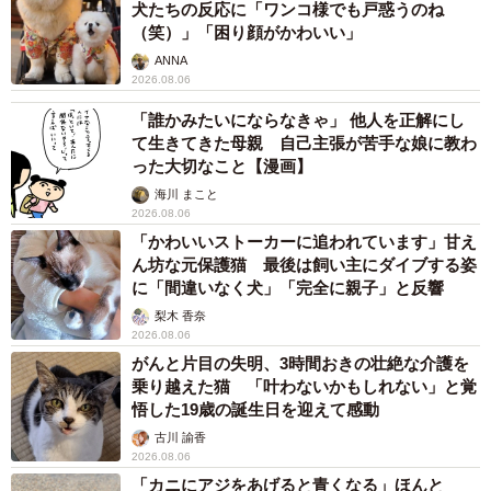
犬たちの反応に「ワンコ様でも戸惑うのね
（笑）」「困り顔がかわいい」
ANNA
2026.08.06
「誰かみたいにならなきゃ」 他人を正解にし
て生きてきた母親 自己主張が苦手な娘に教わ
った大切なこと【漫画】
海川 まこと
2026.08.06
「かわいいストーカーに追われています」甘え
ん坊な元保護猫 最後は飼い主にダイブする姿
に「間違いなく犬」「完全に親子」と反響
梨木 香奈
2026.08.06
がんと片目の失明、3時間おきの壮絶な介護を
乗り越えた猫 「叶わないかもしれない」と覚
悟した19歳の誕生日を迎えて感動
古川 諭香
2026.08.06
「カニにアジをあげると青くなる」ほんと