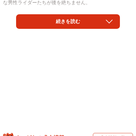
な男性ライダーたちが後を絶ちません。
バイク歴約10年の20代女性「つぐみ」さんも先日、ある
続きを読む
道の駅で中高年ライダー4人に取り囲まれる被害にあいまし
た。つぐみさんの愛車であるホンダGB250は亡くなった父
親の形見。それを知らないライダーたちは「何でGBに乗っ
てる？」「初心者だろ」「バイクというのは…」「250ccは
しょせん…」などとうんちくを語り始め、挙げ句には
「LINE教えて」と連絡先を聞き出そうとする始末。