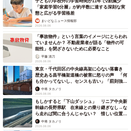
子どもの学校外の学習時間が11年で2割減少
「家庭学習0分層」が約半数に達する深刻な実
態と広がる学習格差
まいどなニュース情報部
2026.08.06
「事故物件」という言葉のイメージにとらわれ
ていませんか？ 不動産業者が語る「物件の可
能性」を閉ざさないために必要なこと
平藤 清刀
2026.08.06
東京・千代田区の中央線高架に心ない落書き
歴史ある昌平橋架道橋の被害に怒りの声 「何
も分かってないし、センスも古い」「罰則強化
して」
中将 タカノリ
2026.08.06
もしかすると「下山ダッシュ」 リニア中央新
幹線の長野県駅 在来線との乗り継ぎなし→な
ら走れば間に合うんじゃない？ 惜しい位置関
係が反響
中将 タカノリ
2026.08.06