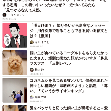
棋サロンにも」といった体験談が多数あります。あるボウ
する忍者 この暑い中いったいなぜ？ 近づいてみたら…
「見つかるなんて未熟」
リング場では「STOP！教え魔」という警告ポスターが張り
中将 タカノリ
出された例も。相手に求められているかどうか、冷静に判
2026.08.06
「明日ひま？」 知り合いから唐突なメッセー
断できる大人でありたいですね。
ジ 用件次第で断ることもできる賢い返信文と
は？【漫画】
海川 まこと
2026.08.06
飼い主が食べているヨーグルトをもらえなかっ
た犬さん、爆裂に拗ねた顔がかわいすぎ「鼻息
フスフス」「反則レベル」
椎名 碧
2026.08.06
コガネムシを見つめる猫とパパ、偶然生まれた
神々しい構図が「宗教画のよう」と話題 「尊
い」「ていうかライオンキング」
梨木 香奈
2026.08.06
髪をバッサリと切った飼い主が帰宅すると→愛