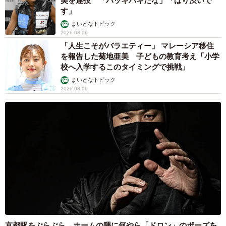
美を連投 「バッキバキだな」「ばり渋いで
す」
まいどなトピック
2026.08.06
「人生こそがバラエティー」 マレーシア移住
を報告した菊地亜美 子どもの教育考え「小学
校へ入学するこのタイミングで挑戦」
まいどなトピック
2026.08.06
3/3
父親の形見のバイク「ホンダGB250」（つぐみさん提供）
◇
ライダーに限らず、教えたがったり、知識をひけらかし
たりする人たちは多いようで、SNS上には「寺院にもい
た」「ゴルフ場でもありますね」「ジムにもいます」「将
京都駅をぶらぶら→ホームの隅に何やら「ドロン」のポーズを