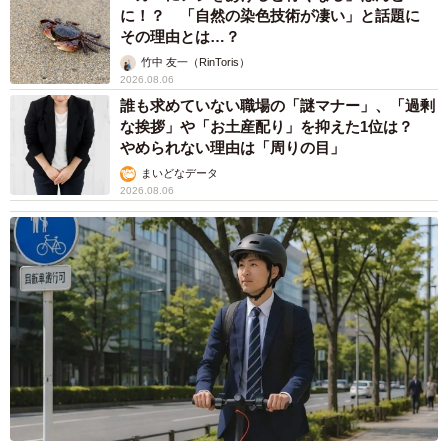
に！？ 「自然の染色技術が凄い」と話題に
その理由とは…？
竹中 友一（RinToris）
2026.08.06
誰も求めていない職場の「謎マナー」、「過剰
な挨拶」や「お土産配り」を抑えた1位は？
やめられない理由は「周りの目」
まいどなデータ
2026.08.06