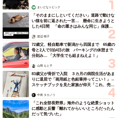
まいどなトピック
──愛車と向き合う時間はどう過ごしたいか。
「そのままにしといてください」道路で動けな
い猫を前に返された一言… 懸命に生きようと
「私のGB250は、私が中学生のときに仕事中の事故で亡
した4日間 「命の重さはみんな同じ」保護団
くなった父が遺したバイクです。高1で二輪免許を取得して
体代表の訴え
渡辺 晴子
しばらく新車のバイクに乗っていましたが、大学生のとき
72歳父、軽自動車で新潟から四国まで 65歳の
に父の知り合いのバイク仲間の方を通じて、整備してもら
母と2人で3泊4日の旅 パーキングの休憩まで
い、乗り続けています。一度はエンジンが故障しました
分刻み… 「大学生でも組まねえよ！」
が、オークションで他のエンジンを見つけて載せ替えし、
山岡 もと子
乗り続けているくらい大切な相棒です。そんな愛車と過ご
83歳父が骨折で入院 ３カ月の病院生活があま
すときは、父と共に走っているように感じています。『ま
りに退屈で「画用紙と色鉛筆持ってこい！」→
だまだヘタクソだなあ』と父に笑われてるみたいで。だか
スケッチブックを見た家族が仰天「これ、売れ
ら、愛車と向き合う時間は、誰にも邪魔されたくない、亡
ますよ…」
中将 タカノリ
き父と向き合える唯一の時間だと感じています」
「これ全部長野県」海外のような絶景ショット
に感動と反響「離れてからいいところだったん
だって気づいた」