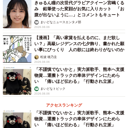
きゅるん瞳の次世代グラビアクイーン宮嶋くる
み 鉛筆使った変顔がお気に入りカット 「お
2/3
腹が出ないように…」とコメントもキュート
まいどなニュースエンタメ部
中高年男性ライダーのマウントにうんざり…※画像はAIで生成されたイ
2026.08.06
メージです（Stavros/stock.adobe.com）
【漫画】「高い家賃を払えるのに、まだ欲し
い？」高級レジデンスの七夕飾り、書かれた願
──迷惑なライダーに伝えたいことは。
い事にびっくり 人の欲には終わりがないのか
松波 穂乃圭
「大型バイクに乗ることは確かにすごいです。そのため
2026.08.06
にいろいろな苦労もされたと思います。でも年長らしい優
「不謹慎でないかと」実力派歌手、熊本へ支援
しさ、余裕、そして品格を身につけてほしいです。また、
物資…運搬トラックの車体デザインにためら
い 「痛いほど伝わる」「行動され立派」
一人の女性を複数で取り囲むのはどんな理由があってもNG
まいどなトピック
です。恐怖しか感じません。今回は私もニコニコしながら
2026.08.06
心の中では泣いていました。単独女性ライダーは一人がい
アクセスランキング
いからそうしてるんです。誰かに声をかけられたいわけじ
「不謹慎でないかと」実力派歌手、熊本へ支援
ゃないんです。あいさつ程度で、出来ればそっとしておい
物資…運搬トラックの車体デザインにためら
てください」
い 「痛いほど伝わる」「行動され立派」