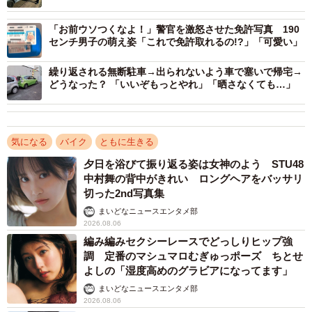
ら大型バイクに乗るようになったのかなと思っています。
若い頃の憧れが実現して気持ちが大きくなり、間違った優
「お前ウソつくなよ！」警官を激怒させた免許写真 190
越感を感じているのではないかと。そして自分の家族はバ
センチ男子の萌え姿「これで免許取れるの!?」「可愛い」
イクに興味がなく相手にされないから、ツーリング先で見
繰り返される無断駐車→出られないよう車で塞いで帰宅→
かけた小娘（笑）に自慢したかったのでは。ただ私のフォ
どうなった？ 「いいぞもっとやれ」「晒さなくても…」
ロワーさんの中には娘さんとタンデムツーリングを楽しん
でいらっしゃる方もおられますから、結局はその人の人間
力だと思います」
気になる
バイク
ともに生きる
夕日を浴びて振り返る姿は女神のよう STU48
中村舞の背中がきれい ロングヘアをバッサリ
切った2nd写真集
まいどなニュースエンタメ部
2026.08.06
編み編みセクシーレースでどっしりヒップ強
調 定番のマシュマロむぎゅっポーズ ちとせ
よしの「湿度高めのグラビアになってます」
まいどなニュースエンタメ部
2026.08.06