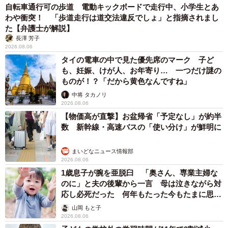
自転車通行可の歩道 電動キックボードで走行中、小学生とあ
わや衝突！ 「歩道走行は道交法違反でしょ」と指摘されまし
た【弁護士が解説】
長澤 芳子
2026.08.06
タイの電車の中で見た優先席のマーク 子ど
も、妊娠、けが人、お年寄り… 一つだけ謎の
ものが！？「だから黄色なんですね」
中将 タカノリ
2026.08.06
【物価高が直撃】お盆帰省「予定なし」が約半
数 新幹線・高速バスの「使い分け」が鮮明に
まいどなニュース情報部
2026.08.06
1歳息子が腕を亜脱臼 「奥さん、専業主婦な
のに」と夫の後輩から一言 母は泣きながら対
応し必死だった 何年もたった今もたまに思い
出し…
山岡 もと子
2026.08.06