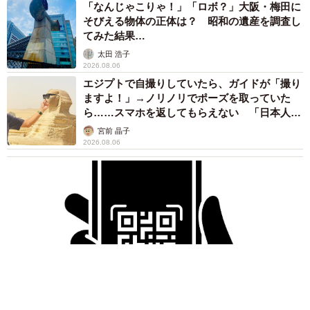
「なんじゃこりゃ！」「ロボ？」大阪・梅田に
そびえる物体の正体は？ 昭和の遺産を調査し
てみた結果…
太田 浩子
2026.08.06
エジプトで自撮りしていたら、ガイドが「撮り
ますよ！」→ノリノリでポーズを取っていた
ら……スマホを返してもらえない 「日本人は
カモ代表かも」「私は6時間で3万円払った」
宮前 晶子
2026.08.06