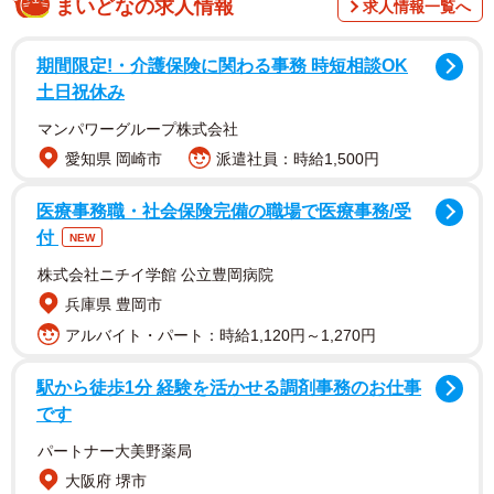
まいどなの求人情報
求人情報一覧へ
期間限定!・介護保険に関わる事務 時短相談OK
土日祝休み
つぐみさんはこの出来事を自身のSNSに投稿すると、バ
マンパワーグループ株式会社
イク仲間などからは、「災難でしたね」「何ccでも楽しい
愛知県 岡崎市
派遣社員：時給1,500円
ですよね」「せっかくのツーリングなのに」などと同情の
声が寄せられました。
医療事務職・社会保険完備の職場で医療事務/受
付
NEW
マウントを取ってくるのは「60代前後の男性ばか
株式会社ニチイ学館 公立豊岡病院
り」
兵庫県 豊岡市
アルバイト・パート：時給1,120円～1,270円
つぐみさんに話を聞きました。
駅から徒歩1分 経験を活かせる調剤事務のお仕事
──複数人で質問攻めを。
です
パートナー大美野薬局
「今回は4人でしたが、多いときだと6〜7人に取り囲まれ
大阪府 堺市
たこともありました。道の駅やサービスエリアなどではバ