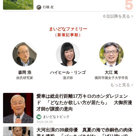
行橋 友
６位以降を見る
まいどなファミリー
（新着記事順）
森岡 浩
ハイヒール・リンゴ
大江 篤
姓氏研究家
漫才師
園田学園女子大学学長
もっと見る
愛車は総走行距離17万キロのホンダレジェン
ド 「どなたか欲しい方が居たら」 大御所漫
才師が譲渡の意向
まいどなトピック
2026.08.06
大河出演の39歳俳優 真夏の海で赤銅色の肉体