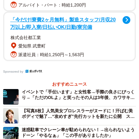
アルバイト・パート：時給1,200円
イク用の駐車場が限定されていて、駐車して休憩している
うちにまわりを他のバイクに囲まれてしまうことがあるん
「今だけ!寮費2ヶ月無料」製造スタッフ/月収20
です。そうなると今回のように、話しかけられてもすぐに
万以上/即入寮/日払いOK/日勤/寮完備
脱出できなくなってしまうんです」
株式会社都工業
愛知県 武豊町
──排気量でマウントを取ってくるライダーも。
派遣社員：時給1,250円～1,563円
「私の約10年のバイク歴では数回あります。それが多い
Sponsored by
のか少ないのかは私にはわかりません。たたそんな発言を
された方は、大排気量のバイクに乗った60代前後の男性ば
おすすめニュース
かりでした。今回もそうです」
イベントで「手伝います」と女性客→手際の良さにびっく
り→「ただのOLよ」と笑ったその人は3年後、カワサキ販
売会社の社長に
──迷惑な中高年ライダーが多い理由をどう考える。
【写真8枚】人気美女プロレスラーがヌードに！汗ばむ美
ボディで魅了…“攻めすぎ”先行カットを新たに公開 スタ
ーダム参戦の安納サオリ
「臆測ではありますが、定年を迎えたり、経済的に余裕
迷惑駐車でクレーン車が駐められない！→出られないよう
ができたりして、自分の趣味に没頭できるようになったか
ドーン「やるなぁ」「この手がありましたか」