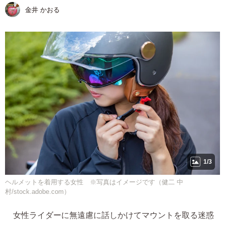
金井 かおる
1/3
ヘルメットを着用する女性 ※写真はイメージです（健二 中
村/stock.adobe.com）
女性ライダーに無遠慮に話しかけてマウントを取る迷惑