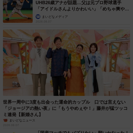
UHB26歳アナが話題…父は元プロ野球選手
「アイドルさんよりかわいい」「めちゃ爽や
か」
まいどなメディア
2026.08.07
世界一周中に3度も出会った運命的カップル 口では言えない
「ジョージアの熱い夜」に「もうやめぇや！」藤井が猛ツッコ
ミ連発【新婚さん】
まいどなニュース
2026.08.07
「国産マッチでもバズりたい」願いかなった！