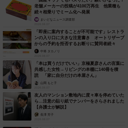
老舗メーカーの投稿が4100万再生 他業種も
続々相乗りでミーム化へ発展
まいどなニュース調査部
2026.08.07
「即座に案内することが不可能です」レストラ
ンの入り口に大きな注意書き オートリザーブ
からの予約を拒否するお断りに賛同者続々
中将 タカノリ
2026.08.07
「本は買うだけでいい」京極夏彦さんの言葉に
共感した女性→リビングの本棚に140冊を積
読 「家に自分だけの本屋さん」
山岡 もと子
2026.08.07
友人のマンション敷地内に度々車を停めていた
ら…注意の貼り紙でナンバーをさらされました
【弁護士が解説】
長澤 芳子
2026.08.07