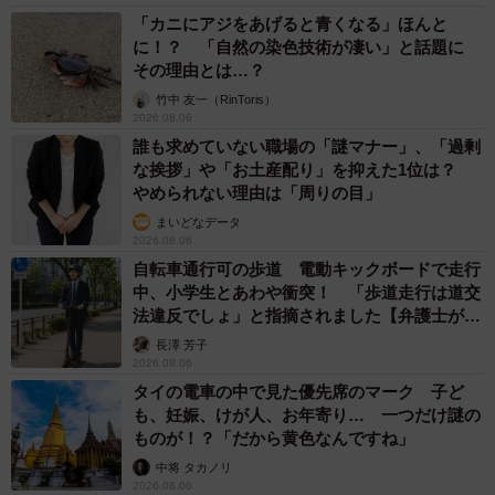
「カニにアジをあげると青くなる」ほんと
に！？ 「自然の染色技術が凄い」と話題に
その理由とは…？
竹中 友一（RinToris）
2026.08.06
誰も求めていない職場の「謎マナー」、「過剰
な挨拶」や「お土産配り」を抑えた1位は？
やめられない理由は「周りの目」
まいどなデータ
2026.08.06
自転車通行可の歩道 電動キックボードで走行
中、小学生とあわや衝突！ 「歩道走行は道交
法違反でしょ」と指摘されました【弁護士が解
説】
長澤 芳子
2026.08.06
タイの電車の中で見た優先席のマーク 子ど
も、妊娠、けが人、お年寄り… 一つだけ謎の
ものが！？「だから黄色なんですね」
中将 タカノリ
2026.08.06