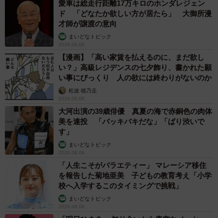
愛車は総走行距離17万キロのホンダレジェン
ド 「どなたか欲しい方が居たら」 大御所漫
才師が譲渡の意向
まいどなトピック
2026.08.06
【漫画】「高い家賃を払えるのに、まだ欲し
い？」高級レジデンスの七夕飾り、書かれた願
い事にびっくり 人の欲には終わりがないのか
松波 穂乃圭
2026.08.06
大河出演の39歳俳優 真夏の海で赤銅色の肉体
美を連投 「バッキバキだな」「ばり渋いで
す」
まいどなトピック
2026.08.06
「人生こそがバラエティー」 マレーシア移住
を報告した菊地亜美 子どもの教育考え「小学
校へ入学するこのタイミングで挑戦」
まいどなトピック
2026.08.06