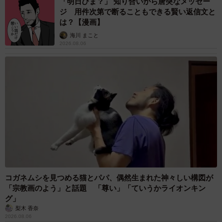
「明日ひま？」 知り合いから唐突なメッセー
ジ 用件次第で断ることもできる賢い返信文と
は？【漫画】
海川 まこと
2026.08.06
コガネムシを見つめる猫とパパ、偶然生まれた神々しい構図が
「宗教画のよう」と話題 「尊い」「ていうかライオンキン
グ」
梨木 香奈
2026.08.06