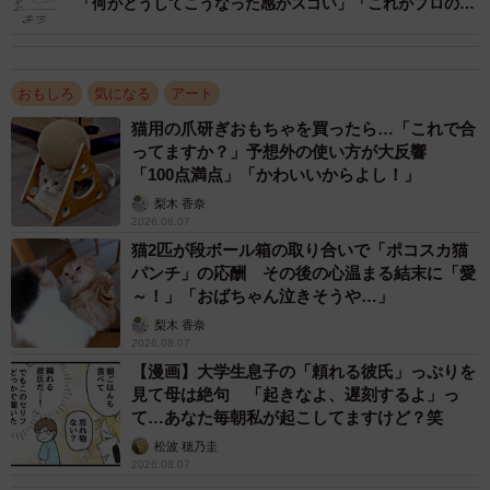
「何がどうしてこうなった感がスゴい」「これがプロの技
か」
おもしろ
気になる
アート
猫用の爪研ぎおもちゃを買ったら…「これで合
ってますか？」予想外の使い方が大反響
「100点満点」「かわいいからよし！」
梨木 香奈
2026.08.07
猫2匹が段ボール箱の取り合いで「ポコスカ猫
パンチ」の応酬 その後の心温まる結末に「愛
～！」「おばちゃん泣きそうや…」
梨木 香奈
2026.08.07
【漫画】大学生息子の「頼れる彼氏」っぷりを
見て母は絶句 「起きなよ、遅刻するよ」っ
て…あなた毎朝私が起こしてますけど？笑
松波 穂乃圭
2026.08.07