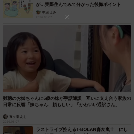
が…実際住んでみて分かった後悔ポイント
中瀬 えみ
2026.08.07
難聴のお姉ちゃんに5歳の妹が手話通訳 互いに支え合う家族の
日常に反響「妹ちゃん、頼もしい」「かわいい通訳さん」
五ヶ瀬 あお
2026.08.07
ラストライブ控えるT-BOLAN森友嵐士 にし