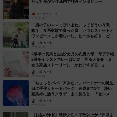
たん社長がTikTok内で独占インタビュー
まいどなニュース
2026.08.07
「男の子のママっぽいよね」ってどういう意
味？ 女系家族で育った母 いつもスカートと
ワンピースしか着ないし、ヒールも好き どの
へんが…
山岡 もと子
2026.08.07
2歳半の長男と生後2カ月の次男の母 母子手帳
2冊をイラストでいっぱいに 見る人を楽しま
せる家族ストーリーに「かわいすぎる！」
山岡 もと子
2026.08.07
「ちょっとババロアみたい」パートナーの誕生
日に手作りトートバッグ 完成まで1年 淡い
藍染めに漂うクラゲ よく見ると…「センスす
ごい」
山岡 もと子
2026.08.07
【お盆の帰省】既婚女性の半数以上が「日常よ