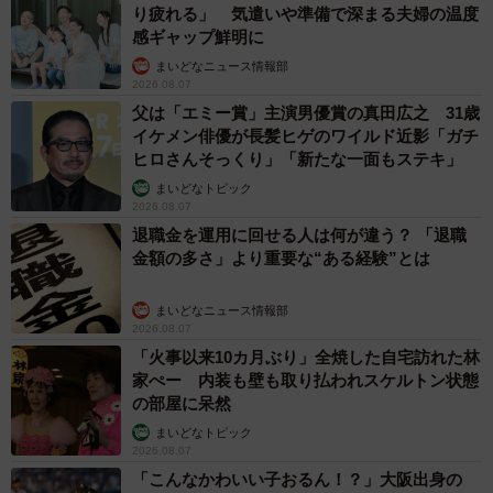
り疲れる」 気遣いや準備で深まる夫婦の温度
感ギャップ鮮明に
まいどなニュース情報部
2026.08.07
父は「エミー賞」主演男優賞の真田広之 31歳
イケメン俳優が長髪ヒゲのワイルド近影「ガチ
ヒロさんそっくり」「新たな一面もステキ」
まいどなトピック
2026.08.07
退職金を運用に回せる人は何が違う？ 「退職
金額の多さ」より重要な“ある経験”とは
まいどなニュース情報部
2026.08.07
「火事以来10カ月ぶり」全焼した自宅訪れた林
家ぺー 内装も壁も取り払われスケルトン状態
の部屋に呆然
まいどなトピック
2026.08.07
「こんなかわいい子おるん！？」大阪出身の