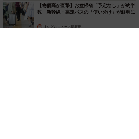
【物価高が直撃】お盆帰省「予定なし」が約半
数 新幹線・高速バスの「使い分け」が鮮明に
まいどなニュース情報部
2026.08.06
83歳父が骨折で入院 ３カ月の病院生活があまりに退屈で「画
用紙と色鉛筆持ってこい！」→スケッチブックを見た家族が仰
天「これ、売れますよ…」
中将 タカノリ