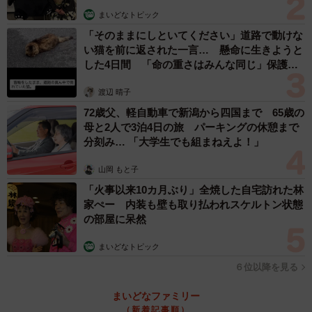
まいどなトピック
「そのままにしといてください」道路で動けな
い猫を前に返された一言… 懸命に生きようと
した4日間 「命の重さはみんな同じ」保護団
体代表の訴え
渡辺 晴子
72歳父、軽自動車で新潟から四国まで 65歳の
母と2人で3泊4日の旅 パーキングの休憩まで
分刻み… 「大学生でも組まねえよ！」
山岡 もと子
「火事以来10カ月ぶり」全焼した自宅訪れた林
家ぺー 内装も壁も取り払われスケルトン状態
の部屋に呆然
まいどなトピック
６位以降を見る
まいどなファミリー
（新着記事順）