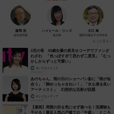
森岡 浩
ハイヒール・リンゴ
大江 篤
姓氏研究家
漫才師
園田学園女子大学学長
もっと見る
3児の母 43歳女優の肩見せコーデでファンざ
わざわ 「色っぽすぎて思わず二度見」「むっ
かしからずっと可愛い」
まいどなトピック
2026.08.07
あのちゃん、雨の日のショーパン姿に「雨が似
合う」「脚めっちゃきれい！」「水も滴る良い
アーティスト」 幻想的な近影が話題
まいどなメディア
2026.08.07
【漫画】周囲の目を気にせず遊べる！洗濯物も
干せる！最近人気の戸建ての「中庭」 ところ