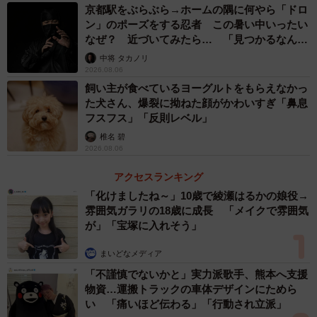
京都駅をぶらぶら→ホームの隅に何やら「ドロ
ン」のポーズをする忍者 この暑い中いったい
なぜ？ 近づいてみたら… 「見つかるなんて
未熟」
中将 タカノリ
2026.08.06
飼い主が食べているヨーグルトをもらえなかっ
た犬さん、爆裂に拗ねた顔がかわいすぎ「鼻息
フスフス」「反則レベル」
椎名 碧
2026.08.06
アクセスランキング
「化けましたね～」10歳で綾瀬はるかの娘役→
雰囲気ガラリの18歳に成長 「メイクで雰囲気
が」「宝塚に入れそう」
まいどなメディア
「不謹慎でないかと」実力派歌手、熊本へ支援
物資…運搬トラックの車体デザインにためら
い 「痛いほど伝わる」「行動され立派」