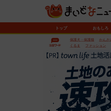
ニ
トップ
おもしろ
ュ
ー
保護犬・保護猫
かんさ
ス
一
くるま
ファッション
覧