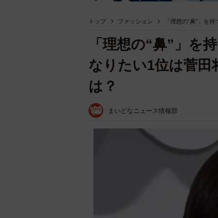
トップ
ファッション
「理想の“鼻”」を
「理想の“鼻”」を
なりたい1位は菅田
は？
まいどなニュース情報部