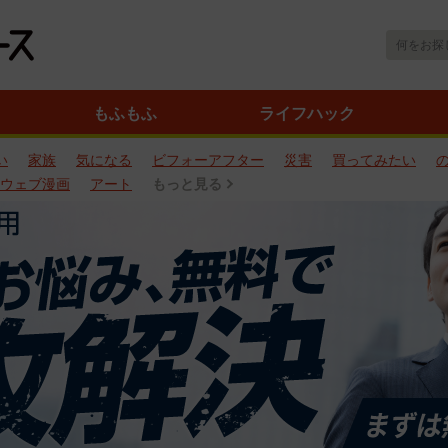
もふもふ
ライフハック
い
家族
気になる
ビフォーアフター
災害
買ってみたい
ウェブ漫画
アート
もっと見る