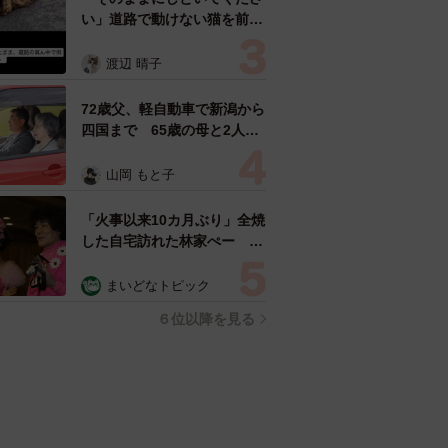
い」道路で動けない猫を前に
返された一言… 懸命に生き
ようとした4日間 「命の重
渡辺 晴子
さはみんな同じ」保護団体代
表の訴え
72歳父、軽自動車で新潟から
四国まで 65歳の母と2人で
3泊4日の旅 パーキングの休
憩まで分刻み… 「大学生で
山岡 もと子
も組まねえよ！」
「火事以来10カ月ぶり」全焼
した自宅訪れた林家ぺー 内
装も壁も取り払われスケルト
ン状態の部屋に呆然
まいどなトピック
６位以降を見る