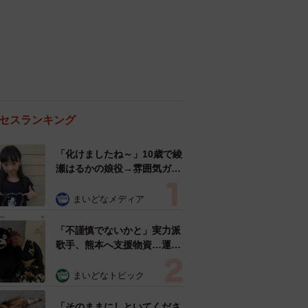
セスランキング
「化けましたね～」10歳で綾
瀬はるかの娘役→雰囲気ガラ
リの18歳に成長 「メイクで
雰囲気が」「宝塚に入れそ
まいどなメディア
う」
「不謹慎でないかと」実力派
歌手、熊本へ支援物資…運搬
トラックの車体デザインにた
めらい 「痛いほど伝わる」
まいどなトピック
「行動され立派」
「そのままにしといてくださ