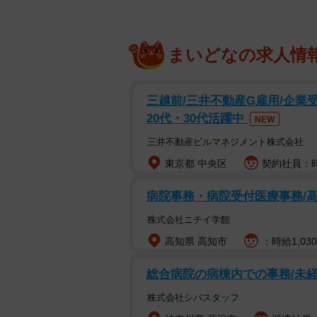
まいどなの求人情
三越前/三井不動産G雇用/企業受
20代・30代活躍中
NEW
三井不動産ビルマネジメント株式会社
東京都 中央区
契約社員：時
病院事務・病院受付医療事務/高
株式会社ニチイ学館
高知県 高知市
：時給1,030
総合病院の病棟内での事務/未
株式会社シバスタッフ