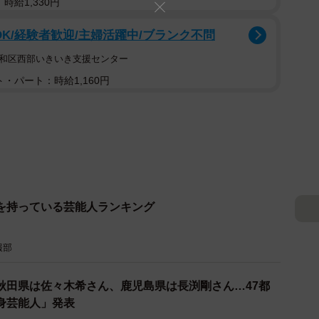
時給1,330円
OK/経験者歓迎/主婦活躍中/ブランク不問
昭和区西部いきいき支援センター
・パート：時給1,160円
”を持っている芸能人ランキング
報部
秋田県は佐々木希さん、鹿児島県は長渕剛さん…47都
身芸能人」発表