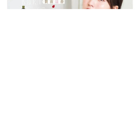
乃木坂46賀喜遥香 5年ぶり週チャン表紙 巻頭グラビアでは
激レアなメガネルームウエア姿
まいどなニュースエンタメ部
2026.08.07
3児の母 43歳女優の肩見せコーデでファンざ
わざわ 「色っぽすぎて思わず二度見」「むっ
かしからずっと可愛い」
まいどなトピック
2026.08.07
あのちゃん、雨の日のショーパン姿に「雨が似
合う」「脚めっちゃきれい！」「水も滴る良い
アーティスト」 幻想的な近影が話題
まいどなメディア