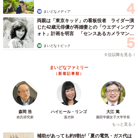
まいどなメディア
両親は「東京キッド」の看板役者 ライダー演
じた42歳元俳優が再婚妻との「ウエディングフ
ォト」計画を明言 「センスあるカメラマン求
む」
まいどなトピック
６位以降を見る
まいどなファミリー
4/12
（新着記事順）
先ほど選んだ日本人・欧米人のスタイルのうち、もしなれるとしたらど
ちらのスタイルを選びますか？（提供画像）
また、「自身が選んだ日本人・欧米人のスタイルのうち、
もしなれるとしたらどちらのスタイルを選びますか」と質
森岡 浩
ハイヒール・リンゴ
大江 篤
姓氏研究家
漫才師
園田学園女子大学学長
問したところ、72.8％の人が「日本人」と回答。
もっと見る
その理由としては、「骨格が華奢な方に憧れるので」（20
補助があっても約9割が「夏の電気・ガス代は