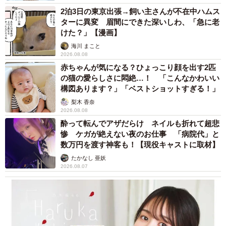
2泊3日の東京出張→飼い主さんが不在中ハムス
ターに異変 眉間にできた深いしわ、「急に老
けた？」【漫画】
海川 まこと
2026.08.08
赤ちゃんが気になる？ひょっこり顔を出す2匹
の猫の愛らしさに悶絶…！ 「こんなかわいい
構図あります？」「ベストショットすぎる！」
梨木 香奈
2026.08.08
酔って転んでアザだらけ ネイルも折れて超悲
惨 ケガが絶えない夜のお仕事 「病院代」と
数万円を渡す神客も！【現役キャストに取材】
たかなし 亜妖
2026.08.07