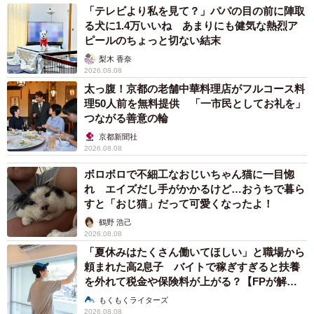
「テレビより私を見て？」パパの目の前に陣取
る犬に1.4万いいね あまりにも健気な熱烈ア
ピールのちょっと切ない結末
梨木 香奈
2026.08.08
太っ腹！京都の老舗中華料理店がフルコース料
理50人前を無料提供 「一市民としてお礼を」
つながる善意の輪
京都新聞社
2026.08.08
ボロボロで不細工なおじいちゃん猫に一目惚
れ エイズだし手がかかるけど…おうちで暮ら
すと「おじ猫」だって可愛くなったよ！
鶴野 浩己
2026.08.08
「夏休みはたくさん働いてほしい」と職場から
頼まれた高2息子 バイトで稼ぎすぎると扶養
を外れて税金や保険料が上がる？【FPが解
説】
もくもくライターズ
2026.08.08