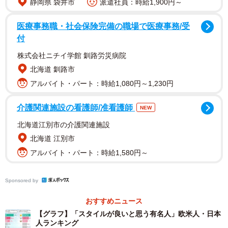
静岡県 袋井市
派遣社員：時給1,900円～
医療事務職・社会保険完備の職場で医療事務/受
付
株式会社ニチイ学館 釧路労災病院
北海道 釧路市
アルバイト・パート：時給1,080円～1,230円
2/12
介護関連施設の看護師/准看護師
NEW
菜々緒さん
北海道江別市の介護関連施設
北海道 江別市
アルバイト・パート：時給1,580円～
Sponsored by
おすすめニュース
【グラフ】「スタイルが良いと思う有名人」欧米人・日本
人ランキング