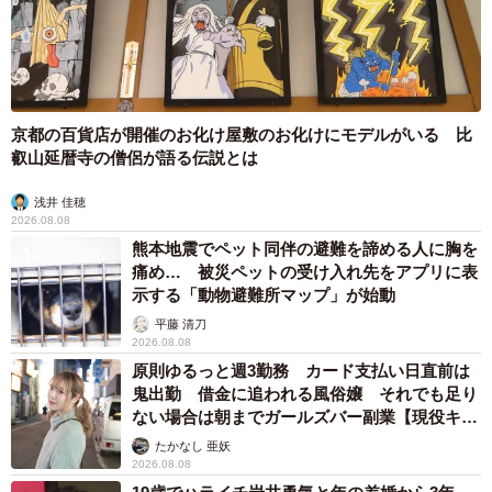
5/12
現在、ご自身のボディラインに関する悩みはありますか？／ボディライ
京都の百貨店が開催のお化け屋敷のお化けにモデルがいる 比
ンに関する悩み（提供画像）
叡山延暦寺の僧侶が語る伝説とは
次に、「ボディラインに関する悩み」について調査をした
浅井 佳穂
2026.08.08
ところ、76.4％の人が「悩みがある」と回答。また、具体
熊本地震でペット同伴の避難を諦める人に胸を
的な悩みを複数回答可で教えてもらったところ、「理想よ
痛め… 被災ペットの受け入れ先をアプリに表
りも太っている」（68.7％）がダントツで最多となったほ
示する「動物避難所マップ」が始動
か、「足が短い」（38.2％）、「バストにボリュームがな
平藤 清刀
2026.08.08
い」（35.6％）、「ウエストが太すぎる」（34.3％）、
原則ゆるっと週3勤務 カード支払い日直前は
「ウエストのくびれがない」（31.7％）といった回答が挙
鬼出勤 借金に追われる風俗嬢 それでも足り
げられました。
ない場合は朝までガールズバー副業【現役キャ
ストに取材】
たかなし 亜妖
2026.08.08