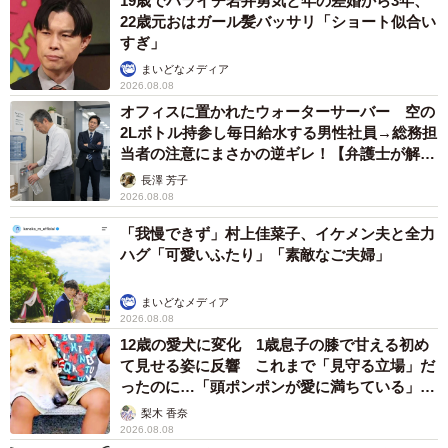
19歳でハライチ岩井勇気と年の差婚から3年、
22歳元おはガール髪バッサリ「ショート似合い
すぎ」
まいどなメディア
2026.08.08
オフィスに置かれたウォーターサーバー 空の
2Lボトル持参し毎日給水する男性社員→総務担
当者の注意にまさかの逆ギレ！【弁護士が解
説】
長澤 芳子
2026.08.08
「我慢できず」村上佳菜子、イケメン夫と全力
6/12
ハグ「可愛いふたり」「素敵なご夫婦」
今までにボディメイクに励んだ経験はありますか？（提供画像）
まいどなメディア
2026.08.08
12歳の愛犬に変化 1歳息子の膝で甘える初め
て見せる姿に反響 これまで「見守る立場」だ
ったのに…「頭ポンポンが愛に満ちている」
「尊…」
梨木 香奈
2026.08.08