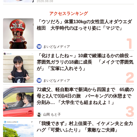
2026.08.08
他方、「海外の有名人」についても同様に答えてもらった
アクセスランキング
ところ、1位「ミランダ・カー」さん（27.7％）、2位「エ
「ウソだろ」体重130kgの女性芸人オダウエダ
マ・ワトソン」さん（20.2％）、3位「アリアナ・グラン
植田 大学時代のほっそり姿に「マジで」
デ」さん（16.4％）、4位「ビヨンセ」さん（14.3％）、5
位「テイラー・スウィフト」さん（14.3%）、6位「マドン
まいどなメディア
ナ」さん（13.5%）と、日本はもちろん、世界的に有名な
「化けましたね～」10歳で綾瀬はるかの娘役→
アーティストやファッションモデル、女優の方が名を連ね
雰囲気ガラリの18歳に成長 「メイクで雰囲気
が」「宝塚に入れそう」
る結果となりました。
まいどなメディア
「ミランダ・カー」さんを選んだ人からは、「メリハリボ
72歳父、軽自動車で新潟から四国まで 65歳の
ディが美しい」（20代）、「顔が小さく足が長い」（20
母と2人で3泊4日の旅 パーキングの休憩まで
分刻み… 「大学生でも組まねえよ！」
代）、「ママとは思えないスタイル」（30代）といった声
が寄せられています。
山岡 もと子
「我慢できず」村上佳菜子、イケメン夫と全力
ハグ「可愛いふたり」「素敵なご夫婦」