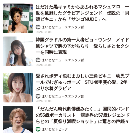
3/12
はだけた黒キャミからあふれるマシュマロ 一
世を風靡したグラビアレジェンド 伝説の「貝
“スタイルが良いと思う有名人”は誰ですか？（提供画像）
殻ビキニ」から「サンゴNUDE」へ
まいどなニュースエンタメ部
まず、「日本人で“スタイルが良いと思う有名人”」を複数回
2026.08.08
答可で答えてもらったところ、1位は「菜々緒」さん
韓国グラドルの第一人者ピョ・ウンジ メイド
（49.2％）でした。次いで、2位「冨永愛」さん
風シャツで胸の下がちらり 愛らしさとセクシ
ーを同時に表現
（34.2％）、3位「米倉涼子」さん（31.6％）、4位「長澤
まいどなニュースエンタメ部
まさみ」さん（21.0％）、5位「北川景子」さん
2026.08.08
（14.2％）、6位「田中みな実」さん（13.4％）と続きまし
愛されボディ包むまぶしい三角ビキニ 幼児プ
た。
ールでむぎゅっポーズ STU48甲斐心愛、2年
ぶり水着グラビア
「菜々緒」さんを選んだ人からは、「足が長い」（20
まいどなニュースエンタメ部
代）、「背が高くて、ウエストも脚も細くてスラッとして
2026.08.08
「だんだん時代劇俳優みたく…」国民的バンド
いるから」（20代）、「小顔で手脚が長くて日本人離れし
の55歳ボーカリスト 競馬界の57歳レジェンド
たスタイルの良さだと思う」（30代）といった声が集まり
らとの「夏祭り満喫ショット」に驚きの声続々
ました。
まいどなトピック