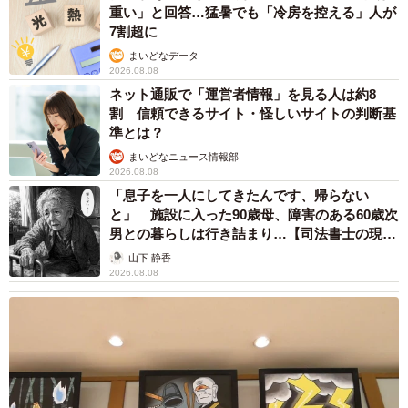
重い」と回答…猛暑でも「冷房を控える」人が
代）、「日本人の顔には日本人の体型があうと思う」（30
7割超に
代）、「欧米人は年を取ると崩れるのが早そう」（30代）
まいどなデータ
といった回答が寄せられました。
2026.08.08
ネット通販で「運営者情報」を見る人は約8
割 信頼できるサイト・怪しいサイトの判断基
一方、「欧米人」（27.2％）を選んだ理由については、
準とは？
「脚が長くてファッションが映えるから」（30代）、「メ
まいどなニュース情報部
リハリがあり健康的な筋肉だから」（40代）といった声が
2026.08.08
寄せられています。
「息子を一人にしてきたんです、帰らない
と」 施設に入った90歳母、障害のある60歳次
男との暮らしは行き詰まり…【司法書士の現場
から】
山下 静香
2026.08.08