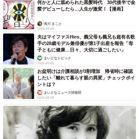
何かと人に舐められた黒髪時代 30代後半で金
髪デビューしたら…人生が激変！【漫画】
海川 まこと
2026.08.08
夫はマイファスHiro、義父母も義兄も超有名歌
7/12
手の28歳モデル兼俳優が第1子出産を報告「母
子ともに健康…日々、大切に過ごしたい」
現在のボディラインはどうなっていますか？（提供画像）
まいどなトピック
2026.08.08
最後に、「ボディメイク」について聞いたところ、65.1％
お盆明けは介護相談が3割増加 帰省時に確認
の人が「ボディメイクに励んだ経験がある」と回答。さら
したい「離れて暮らす親の異変」チェックポイ
ントは？
に、ボディメイクに励んだ結果については、「一時的に理
まいどなニュース情報部
想のボディになれたものの、その後戻ってしまった」
2026.08.08
（35.9％）、「継続できず、理想的な結果は得られなかっ
た」（24.8％）、「継続したものの、まったく結果が得ら
れなかった」（14.2％）など、約7割の人が結果が伴わなか
った一方で、「完璧ではないが、理想のボディに近づい
た」（21.1％）、「理想のボディを実現し、維持できてい