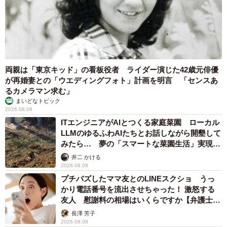
る」（4.0％）など、成功している人も一定数みられたそう
です。
両親は「東京キッド」の看板役者 ライダー演じた42歳元俳優
が再婚妻との「ウエディングフォト」計画を明言 「センスあ
るカメラマン求む」
まいどなトピック
2026.08.08
ITエンジニアがAIとつくる家庭菜園 ローカル
LLMのゆるふわAIたちとお話しながら開墾して
みたら… 夢の「スマートな菜園生活」実現な
るか
井二 かける
2026.08.08
プチバズしたママ友とのLINEスクショ うっ
かり電話番号を流出させちゃった！ 激怒する
友人 慰謝料の相場はいくらですか【弁護士が
解説】
長澤 芳子
2026.08.08