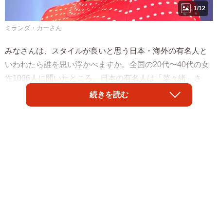
1/12
ミランダ・カーさん
みなさんは、スタイルが良いと思う日本・海外の有名人と
いわれたら誰を思い浮かべますか。全国の20代〜40代の女
性1006人に聞いたところ、日本の有名人は「菜々緒」さ
ん、海外の有名人は「ミランダ・カー」さんがそれぞれ1位
続きを読む
に選ばれたそうです。