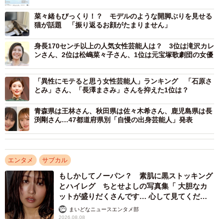
菜々緒もびっくり！？ モデルのような開脚ぶりを見せる
猫が話題 「振り返るお顔がたまりません」
Mods Clinic（モッズクリニック／東京都中央区）が、「憧
身長170センチ以上の人気女性芸能人は？ 3位は滝沢カレ
ンさん、2位は松嶋菜々子さん、1位は元宝塚歌劇団の女優
れのスタイルに関する調査」と題して2023年4月にインタ
ーネットで実施した調査です。
「異性にモテると思う女性芸能人」ランキング 「石原さ
とみ」さん、「長澤まさみ」さんを抑えた1位は？
青森県は王林さん、秋田県は佐々木希さん、鹿児島県は長
渕剛さん…47都道府県別「自慢の出身芸能人」発表
エンタメ
サブカル
もしかしてノーパン？ 素肌に黒ストッキング
とハイレグ ちとせよしの写真集「 大胆なカ
ットが盛りだくさんです… 心して見てくださ
い」
まいどなニュースエンタメ部
2026.08.08