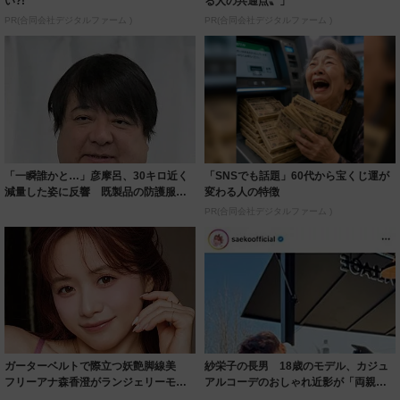
い?!
る人の共通点〟」
PR(合同会社デジタルファーム )
PR(合同会社デジタルファーム )
「一瞬誰かと…」彦摩呂、30キロ近く
「SNSでも話題」60代から宝くじ運が
減量した姿に反響 既製品の防護服が
変わる人の特徴
着られると...
PR(合同会社デジタルファーム )
ガーターベルトで際立つ妖艶脚線美
紗栄子の長男 18歳のモデル、カジュ
フリーアナ森香澄がランジェリーモデ
アルコーデのおしゃれ近影が「両親の
ルに ｢PE...
いいとこ取...