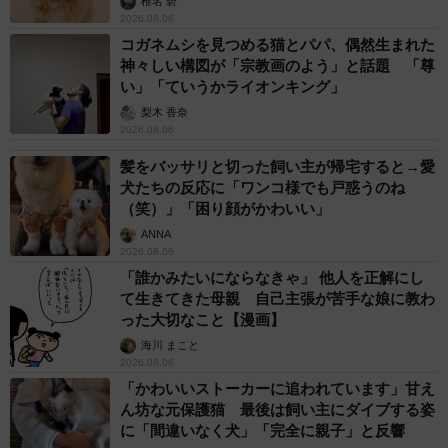
椎名 碧
2026.08.06
コガネムシを見つめる猫とパパ、偶然生まれた
神々しい構図が「宗教画のよう」と話題 「尊
い」「ていうかライオンキング」
梨木 香奈
2026.08.06
髪をバッサリと切った飼い主が帰宅すると→愛
犬たちの反応に「ワンコ様でも戸惑うのね
（笑）」「困り顔がかわいい」
ANNA
2026.08.06
「誰かみたいにならなきゃ」 他人を正解にし
て生きてきた母親 自己主張が苦手な娘に教わ
った大切なこと【漫画】
海川 まこと
2026.08.06
「かわいいストーカーに追われています」甘え
ん坊な元保護猫 最後は飼い主にダイブする姿
に「間違いなく犬」「完全に親子」と反響