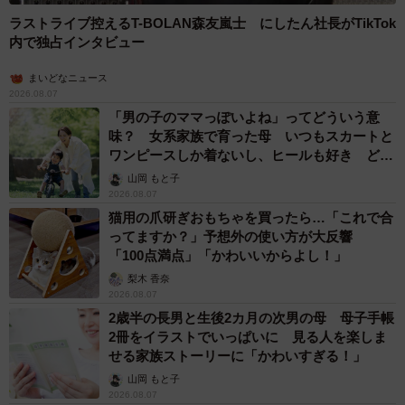
ラストライブ控えるT-BOLAN森友嵐士 にしたん社長がTikTok
内で独占インタビュー
まいどなニュース
2026.08.07
「男の子のママっぽいよね」ってどういう意
味？ 女系家族で育った母 いつもスカートと
ワンピースしか着ないし、ヒールも好き どの
へんが…
山岡 もと子
2026.08.07
猫用の爪研ぎおもちゃを買ったら…「これで合
ってますか？」予想外の使い方が大反響
「100点満点」「かわいいからよし！」
梨木 香奈
2026.08.07
2歳半の長男と生後2カ月の次男の母 母子手帳
2冊をイラストでいっぱいに 見る人を楽しま
せる家族ストーリーに「かわいすぎる！」
山岡 もと子
2026.08.07