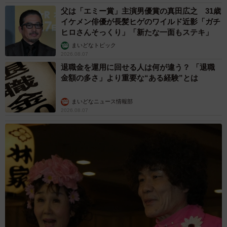
父は「エミー賞」主演男優賞の真田広之 31歳
イケメン俳優が長髪ヒゲのワイルド近影「ガチ
ヒロさんそっくり」「新たな一面もステキ」
まいどなトピック
2026.08.07
退職金を運用に回せる人は何が違う？ 「退職
金額の多さ」より重要な“ある経験”とは
まいどなニュース情報部
2026.08.07