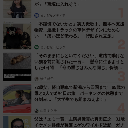
が」「宝塚に入れそう」
まいどなメディア
「不謹慎でないかと」実力派歌手、熊本へ支援
物資…運搬トラックの車体デザインにためら
い 「痛いほど伝わる」「行動され立派」
まいどなトピック
「そのままにしといてください」道路で動けな
い猫を前に返された一言… 懸命に生きようと
した4日間 「命の重さはみんな同じ」保護団
体代表の訴え
渡辺 晴子
72歳父、軽自動車で新潟から四国まで 65歳の
母と2人で3泊4日の旅 パーキングの休憩まで
分刻み… 「大学生でも組まねえよ！」
山岡 もと子
父は「エミー賞」主演男優賞の真田広之 31歳
イケメン俳優が長髪ヒゲのワイルド近影「ガチ