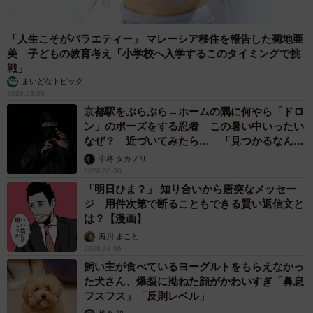
「人生こそがバラエティー」 マレーシア移住を報告した菊地亜
美 子どもの教育考え「小学校へ入学するこのタイミングで挑
戦」
まいどなトピック
2026.08.06
京都駅をぶらぶら→ホームの隅に何やら「ドロ
ン」のポーズをする忍者 この暑い中いったい
なぜ？ 近づいてみたら… 「見つかるなんて
未熟」
中将 タカノリ
2026.08.06
「明日ひま？」 知り合いから唐突なメッセー
ジ 用件次第で断ることもできる賢い返信文と
は？【漫画】
海川 まこと
2026.08.06
飼い主が食べているヨーグルトをもらえなかっ
た犬さん、爆裂に拗ねた顔がかわいすぎ「鼻息
フスフス」「反則レベル」