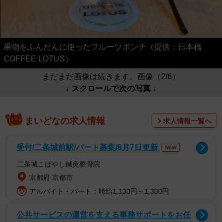
果物をふんだんに使ったフルーツポンチ（提供：日本橋
COFFEE LOTUS）
まだまだ画像は続きます。画像（2/6）
↓ スクロールで次の写真 ↓
まいどなの求人情報
求人情報一覧へ
受付/二条城前駅/パート募集/8月7日更新
NEW
二条城こばやし鍼灸整骨院
京都府 京都市
アルバイト・パート：時給1,130円～1,300円
公共サービスの運営を支える事務サポートをお任