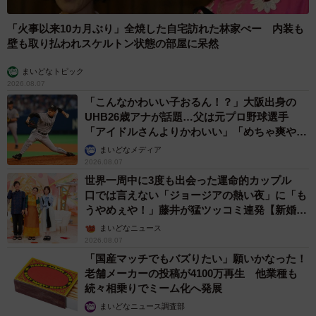
「火事以来10カ月ぶり」全焼した自宅訪れた林家ぺー 内装も
壁も取り払われスケルトン状態の部屋に呆然
まいどなトピック
2026.08.07
「こんなかわいい子おるん！？」大阪出身の
UHB26歳アナが話題…父は元プロ野球選手
「アイドルさんよりかわいい」「めちゃ爽や
か」
まいどなメディア
2026.08.07
世界一周中に3度も出会った運命的カップル
口では言えない「ジョージアの熱い夜」に「も
うやめぇや！」藤井が猛ツッコミ連発【新婚さ
ん】
まいどなニュース
2026.08.07
「国産マッチでもバズりたい」願いかなった！
老舗メーカーの投稿が4100万再生 他業種も
続々相乗りでミーム化へ発展
まいどなニュース調査部