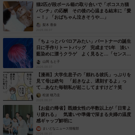
猫2匹が段ボール箱の取り合いで「ポコスカ猫
パンチ」の応酬 その後の心温まる結末に「愛
～！」「おばちゃん泣きそうや…」
梨木 香奈
2026.08.07
「ちょっとババロアみたい」パートナーの誕生
日に手作りトートバッグ 完成まで1年 淡い
藍染めに漂うクラゲ よく見ると…「センスす
ごい」
山岡 もと子
2026.08.07
【漫画】大学生息子の「頼れる彼氏」っぷりを
見て母は絶句 「起きなよ、遅刻するよ」っ
て…あなた毎朝私が起こしてますけど？笑
松波 穂乃圭
2026.08.07
【お盆の帰省】既婚女性の半数以上が「日常よ
り疲れる」 気遣いや準備で深まる夫婦の温度
感ギャップ鮮明に
まいどなニュース情報部
2026.08.07