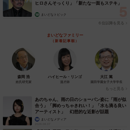
ヒロさんそっくり」「新たな一面もステキ」
まいどなトピック
６位以降を見る
まいどなファミリー
（新着記事順）
森岡 浩
ハイヒール・リンゴ
大江 篤
姓氏研究家
漫才師
園田学園女子大学学長
もっと見る
あのちゃん、雨の日のショーパン姿に「雨が似
合う」「脚めっちゃきれい！」「水も滴る良い
アーティスト」 幻想的な近影が話題
まいどなメディア
2026.08.07