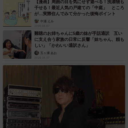
【漫画】周囲の目を気にせず遊べる！洗濯物も
干せる！最近人気の戸建ての「中庭」 ところ
が…実際住んでみて分かった後悔ポイント
中瀬 えみ
2026.08.07
難聴のお姉ちゃんに5歳の妹が手話通訳 互い
に支え合う家族の日常に反響「妹ちゃん、頼も
しい」「かわいい通訳さん」
五ヶ瀬 あお
2026.08.07