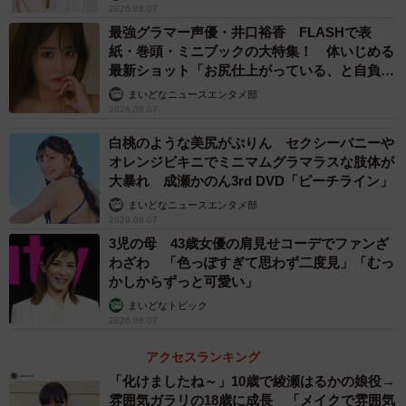
2026.08.07
最強グラマー声優・井口裕香 FLASHで表
紙・巻頭・ミニブックの大特集！ 体いじめる
最新ショット「お尻仕上がっている、と自負し
ています」「いくつになっても理想の身体でい
まいどなニュースエンタメ部
たい」
2026.08.07
白桃のような美尻がぷりん セクシーバニーや
オレンジビキニでミニマムグラマラスな肢体が
大暴れ 成瀬かのん3rd DVD「ピーチライン」
まいどなニュースエンタメ部
2026.08.07
3児の母 43歳女優の肩見せコーデでファンざ
わざわ 「色っぽすぎて思わず二度見」「むっ
かしからずっと可愛い」
まいどなトピック
2026.08.07
アクセスランキング
「化けましたね～」10歳で綾瀬はるかの娘役→
雰囲気ガラリの18歳に成長 「メイクで雰囲気