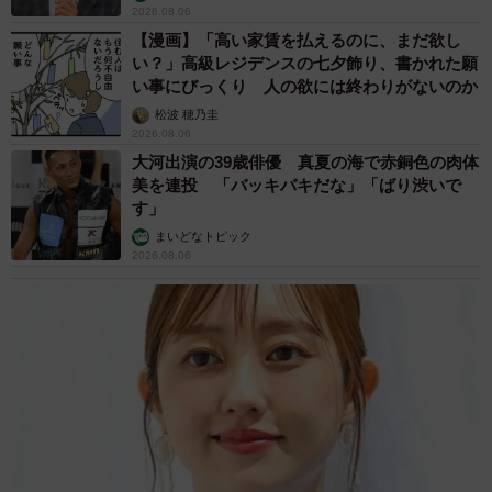
2026.08.06
【漫画】「高い家賃を払えるのに、まだ欲し
い？」高級レジデンスの七夕飾り、書かれた願
い事にびっくり 人の欲には終わりがないのか
松波 穂乃圭
2026.08.06
大河出演の39歳俳優 真夏の海で赤銅色の肉体
美を連投 「バッキバキだな」「ばり渋いで
す」
まいどなトピック
2026.08.06