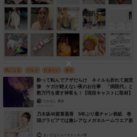
気になる
グルメ
行きたい
東京
酔って転んでアザだらけ ネイルも折れて超悲
惨 ケガが絶えない夜のお仕事 「病院代」と
数万円を渡す神客も！【現役キャストに取材】
たかなし 亜妖
2026.08.07
乃木坂46賀喜遥香 5年ぶり週チャン表紙 巻
頭グラビアでは激レアなメガネルームウエア姿
まいどなニュースエンタメ部