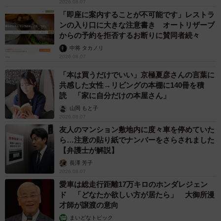
2026.08.07
「即座に案内することが不可能です」レストラ
ンの入り口に大きな注意書き オートリザーブ
からの予約を拒否するお断りに賛同者続々
中将 タカノリ
2026.08.07
「本は買うだけでいい」京極夏彦さんの言葉に
共感した女性→リビングの本棚に140冊を積
読 「家に自分だけの本屋さん」
山岡 もと子
2026.08.07
友人のマンション敷地内に度々車を停めていた
ら…注意の貼り紙でナンバーをさらされました
【弁護士が解説】
長澤 芳子
2026.08.07
愛車は総走行距離17万キロのホンダレジェン
ド 「どなたか欲しい方が居たら」 大御所漫
才師が譲渡の意向
まいどなトピック