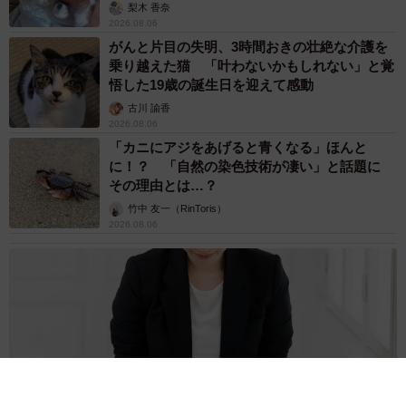
梨木 香奈
2026.08.06
がんと片目の失明、3時間おきの壮絶な介護を
乗り越えた猫 「叶わないかもしれない」と覚
悟した19歳の誕生日を迎えて感動
古川 諭香
2026.08.06
「カニにアジをあげると青くなる」ほんと
に！？ 「自然の染色技術が凄い」と話題に
その理由とは…？
竹中 友一（RinToris）
2026.08.06