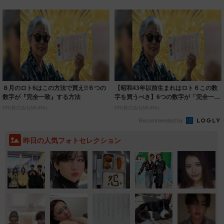
８月のロト6はこの方法で買え!!６つの
【昭和43年以前生まれはロト６この数
数字が『完全一致』する方法
字を買うべき】6つの数字が「完全一
致」する方...
PR(株式会社MURA)
PR(株式会社MURA)
Recommended by
昨日の人気フォトセレクション