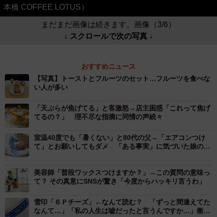
本橋 COFFEE LOTUS）
まだまだ画像は続きます。画像（3/6）
↓ スクロールで次の写真 ↓
おすすめニュース
【写真】トーストとフルーツのセット…フルーツを食べな
い人が多い
「天ぷらが焦げてる」と客激怒→店主困惑「これって焦げ
てるの？」 理不尽な指摘に同情の声続々
室温40度でも「暑くない」と80代の父→「エアコンつけ
て」とお願いしてもダメ 「ある事実」に気づいた娘の熱
中症対策が大成功
美容師「普段ワックスつけますか？」→この質問の意味っ
て？ その真意にSNSが驚き「今度からハッキリ言うわ」
雪印「６Ｐチーズ」←なんて読む？ 「ずっと間違えてた
なんて…」「私の人生は嘘だったと言うんですか…」衝撃