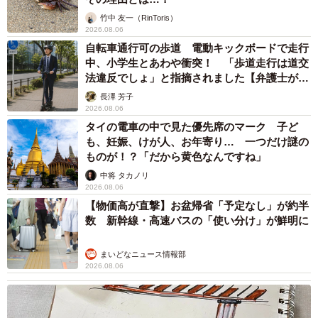
竹中 友一（RinToris）
2026.08.06
自転車通行可の歩道 電動キックボードで走行
中、小学生とあわや衝突！ 「歩道走行は道交
法違反でしょ」と指摘されました【弁護士が解
説】
長澤 芳子
2026.08.06
タイの電車の中で見た優先席のマーク 子ど
も、妊娠、けが人、お年寄り… 一つだけ謎の
ものが！？「だから黄色なんですね」
中将 タカノリ
2026.08.06
【物価高が直撃】お盆帰省「予定なし」が約半
数 新幹線・高速バスの「使い分け」が鮮明に
まいどなニュース情報部
2026.08.06