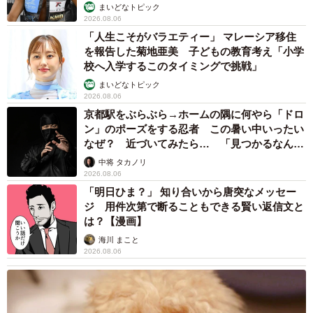
まいどなトピック
2026.08.06
「人生こそがバラエティー」 マレーシア移住
を報告した菊地亜美 子どもの教育考え「小学
校へ入学するこのタイミングで挑戦」
まいどなトピック
2026.08.06
京都駅をぶらぶら→ホームの隅に何やら「ドロ
ン」のポーズをする忍者 この暑い中いったい
なぜ？ 近づいてみたら… 「見つかるなんて
未熟」
中将 タカノリ
2026.08.06
「明日ひま？」 知り合いから唐突なメッセー
ジ 用件次第で断ることもできる賢い返信文と
は？【漫画】
海川 まこと
2026.08.06