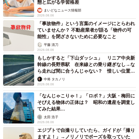
態と広がる学習格差
まいどなニュース情報部
2026.08.06
「事故物件」という言葉のイメージにとらわれ
ていませんか？ 不動産業者が語る「物件の可
能性」を閉ざさないために必要なこと
平藤 清刀
2026.08.06
もしかすると「下山ダッシュ」 リニア中央新
幹線の長野県駅 在来線との乗り継ぎなし→な
ら走れば間に合うんじゃない？ 惜しい位置関
係が反響
中将 タカノリ
2026.08.06
「なんじゃこりゃ！」「ロボ？」大阪・梅田に
そびえる物体の正体は？ 昭和の遺産を調査し
てみた結果…
太田 浩子
2026.08.06
エジプトで自撮りしていたら、ガイドが「撮り
ますよ！」→ノリノリでポーズを取っていた