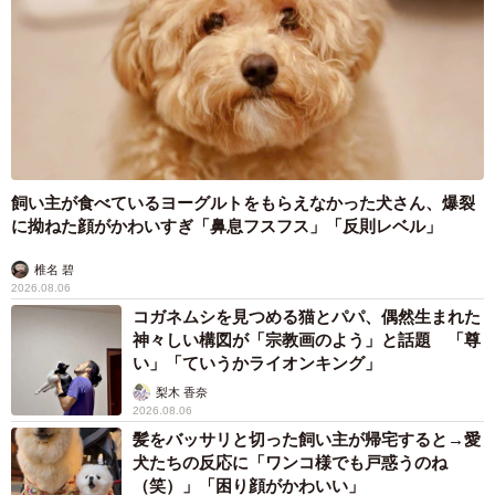
飼い主が食べているヨーグルトをもらえなかった犬さん、爆裂
に拗ねた顔がかわいすぎ「鼻息フスフス」「反則レベル」
椎名 碧
2026.08.06
コガネムシを見つめる猫とパパ、偶然生まれた
神々しい構図が「宗教画のよう」と話題 「尊
い」「ていうかライオンキング」
梨木 香奈
2026.08.06
髪をバッサリと切った飼い主が帰宅すると→愛
犬たちの反応に「ワンコ様でも戸惑うのね
（笑）」「困り顔がかわいい」