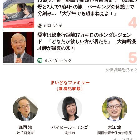
72歳父、軽自動車で新潟から四国まで 65歳の
母と2人で3泊4日の旅 パーキングの休憩まで
分刻み… 「大学生でも組まねえよ！」
山岡 もと子
愛車は総走行距離17万キロのホンダレジェン
ド 「どなたか欲しい方が居たら」 大御所漫
才師が譲渡の意向
まいどなトピック
６位以降を見る
まいどなファミリー
（新着記事順）
森岡 浩
ハイヒール・リンゴ
大江 篤
姓氏研究家
漫才師
園田学園女子大学学長