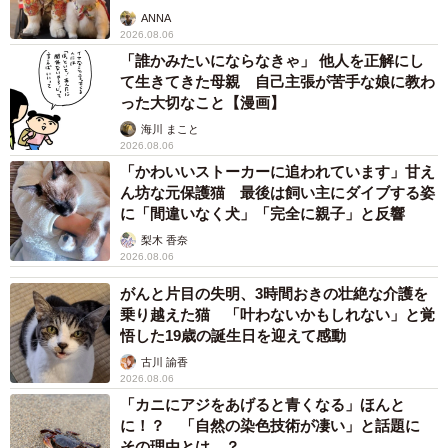
ANNA
2026.08.06
「誰かみたいにならなきゃ」 他人を正解にし
て生きてきた母親 自己主張が苦手な娘に教わ
った大切なこと【漫画】
海川 まこと
2026.08.06
「かわいいストーカーに追われています」甘え
ん坊な元保護猫 最後は飼い主にダイブする姿
に「間違いなく犬」「完全に親子」と反響
梨木 香奈
2026.08.06
がんと片目の失明、3時間おきの壮絶な介護を
乗り越えた猫 「叶わないかもしれない」と覚
悟した19歳の誕生日を迎えて感動
古川 諭香
2026.08.06
「カニにアジをあげると青くなる」ほんと
に！？ 「自然の染色技術が凄い」と話題に
その理由とは…？