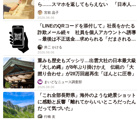
ら……スマホを返してもらえない 「日本人は
カモ代表かも」「私は6時間で3万円払った」
宮前 晶子
2026.08.06
「LINEのQRコードを添付して」社長をかたる
詐欺メール続々 社員を個人アカウントへ誘導
→最後は不正送金…求められる「だまされる前
提」の対策
井二 かける
2026.08.06
重みも歴史もズッシリ…出雲大社の日本最大級
「大しめ縄」が8年ぶり掛けかえ 伝統の「大
撚り合わせ」が28万回超再生「ほんとに圧巻」
まいどなニュース調査部
2026.08.06
「これ全部長野県」海外のような絶景ショット
に感動と反響「離れてからいいところだったん
だって気づいた」
行橋 友
2026.08.06