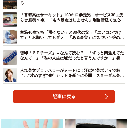
ち
「首都高はサーキット」160キロ暴走男 オービス38回光
らせ累積76点 「もう暴走はしません」刑務所経て改心し
た理由とは
室温40度でも「暑くない」と80代の父→「エアコンつけ
て」とお願いしてもダメ 「ある事実」に気づいた娘の熱
中症対策が大成功
雪印「６Ｐチーズ」←なんて読む？ 「ずっと間違えてた
なんて…」「私の人生は嘘だったと言うんですか…」衝撃
広がる
人気美女プロレスラーがヌードに！汗ばむ美ボディで魅
了…“攻めすぎ”先行カットを新たに公開 スターダム参戦
の安納サオリ
記事に戻る