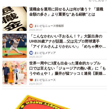
もっと見る
退職金を運用に回せる人は何が違う？ 「退職
金額の多さ」より重要な“ある経験”とは
まいどなニュース情報部
2026.08.07
「こんなかわいい子おるん！？」大阪出身の
UHB26歳アナが話題…父は元プロ野球選手
「アイドルさんよりかわいい」「めちゃ爽や
か」
まいどなメディア
2026.08.07
世界一周中に3度も出会った運命的カップル
口では言えない「ジョージアの熱い夜」に「も
うやめぇや！」藤井が猛ツッコミ連発【新婚さ
ん】
まいどなニュース
2026.08.07