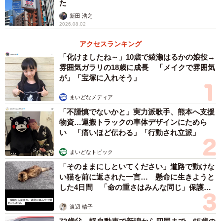
た
新田 浩之
2026.08.02
アクセスランキング
「化けましたね～」10歳で綾瀬はるかの娘役→
雰囲気ガラリの18歳に成長 「メイクで雰囲気
が」「宝塚に入れそう」
まいどなメディア
「不謹慎でないかと」実力派歌手、熊本へ支援
物資…運搬トラックの車体デザインにためら
い 「痛いほど伝わる」「行動され立派」
まいどなトピック
「そのままにしといてください」道路で動けな
い猫を前に返された一言… 懸命に生きようと
した4日間 「命の重さはみんな同じ」保護団
体代表の訴え
渡辺 晴子