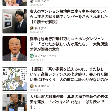
山岡 もと子
2026.08.07
友人のマンション敷地内に度々車を停めていた
ら…注意の貼り紙でナンバーをさらされました
【弁護士が解説】
長澤 芳子
2026.08.07
愛車は総走行距離17万キロのホンダレジェン
ド 「どなたか欲しい方が居たら」 大御所漫
才師が譲渡の意向
まいどなトピック
2026.08.06
【漫画】「高い家賃を払えるのに、まだ欲し
い？」高級レジデンスの七夕飾り、書かれた願
い事にびっくり 人の欲には終わりがないのか
松波 穂乃圭
2026.08.06
大河出演の39歳俳優 真夏の海で赤銅色の肉体
美を連投 「バッキバキだな」「ばり渋いで
す」