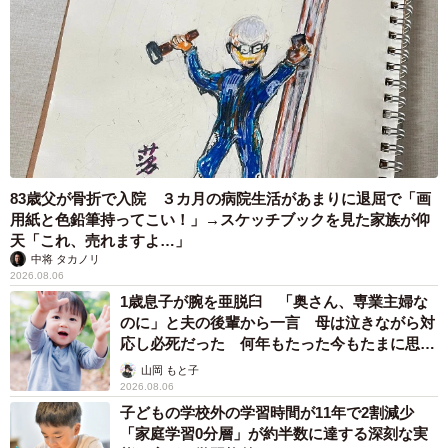
83歳父が骨折で入院 ３カ月の病院生活があまりに退屈で「画
用紙と色鉛筆持ってこい！」→スケッチブックを見た家族が仰
天「これ、売れますよ…」
中将 タカノリ
2026.08.06
1歳息子が腕を亜脱臼 「奥さん、専業主婦な
のに」と夫の後輩から一言 母は泣きながら対
応し必死だった 何年もたった今もたまに思い
出し…
山岡 もと子
2026.08.06
子どもの学校外の学習時間が11年で2割減少
「家庭学習0分層」が約半数に達する深刻な実