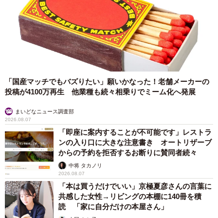
「国産マッチでもバズりたい」願いかなった！老舗メーカーの
投稿が4100万再生 他業種も続々相乗りでミーム化へ発展
まいどなニュース調査部
2026.08.07
「即座に案内することが不可能です」レストラ
ンの入り口に大きな注意書き オートリザーブ
からの予約を拒否するお断りに賛同者続々
中将 タカノリ
2026.08.07
「本は買うだけでいい」京極夏彦さんの言葉に
共感した女性→リビングの本棚に140冊を積
読 「家に自分だけの本屋さん」