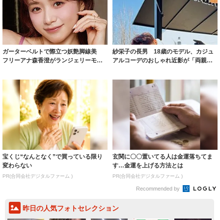
ガーターベルトで際立つ妖艶脚線美
紗栄子の長男 18歳のモデル、カジュ
フリーアナ森香澄がランジェリーモデ
アルコーデのおしゃれ近影が「両親の
ルに ｢PE...
いいとこ取...
宝くじ“なんとなく”で買っている限り
玄関に〇〇置いてる人は金運落ちてま
変わらない
す…金運を上げる方法とは
PR(合同会社デジタルファーム )
PR(合同会社デジタルファーム )
Recommended by
昨日の人気フォトセレクション