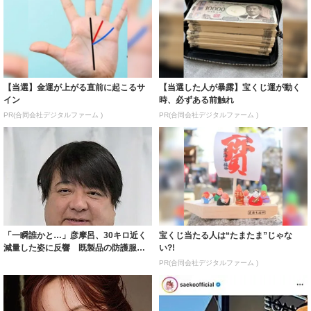
【当選】金運が上がる直前に起こるサ
【当選した人が暴露】宝くじ運が動く
イン
時、必ずある前触れ
PR(合同会社デジタルファーム )
PR(合同会社デジタルファーム )
「一瞬誰かと…」彦摩呂、30キロ近く
宝くじ当たる人は“たまたま”じゃな
減量した姿に反響 既製品の防護服が
い?!
着られると...
PR(合同会社デジタルファーム )