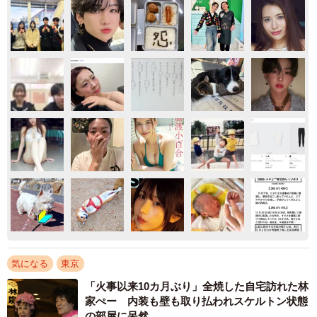
気になる
東京
「火事以来10カ月ぶり」全焼した自宅訪れた林
家ぺー 内装も壁も取り払われスケルトン状態
の部屋に呆然