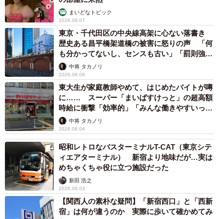
まいどなトピック
2026.08.07
東京・千代田区の中央線高架に心ない落書き
歴史ある昌平橋架道橋の被害に怒りの声 「何
も分かってないし、センスも古い」「罰則強化
して」
中将 タカノリ
2026.08.06
東大生が家庭教師やめて、はじめたバイトが噂
に…… スーパー「まいばすけっと」の超高額
時給に衝撃「効率的」「みんな働きやすいって
言ってる」
中将 タカノリ
2026.08.04
昭和レトロなバスターミナルT-CAT（東京シテ
ィエアターミナル） 新宿より地味だが…実は
めちゃくちゃ役に立つ施設だった
新田 浩之
2026.08.03
【関西人の素朴な疑問】「新宿西口」と「西新
宿」は何が違うのか 実際に歩いて確かめてみ