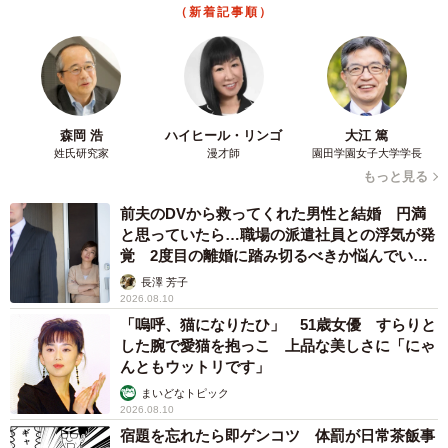
（新着記事順）
ンチーノに丸く盛り付けるのが、かなり苦労しました」と話す仙名
器も全て手作りで彼女のセンスが活かされている。「パス
タの皿は石の粉の粘土を使い、油性ペンで着色してニスを
塗ったり。最近は電動のミニろくろを使い、オーブンで焼
森岡 浩
ハイヒール・リンゴ
大江 篤
いて陶器のように仕上げ、ラーメンのどんぶりなどに活用
姓氏研究家
漫才師
園田学園女子大学学長
しています。机に置いたとき、トントンと音がするほうが
もっと見る
本物っぽいですし、ある程度の重さがあるほうがいいなと
前夫のDVから救ってくれた男性と結婚 円満
思って。それもまた集中できて楽しいです！」と、どんど
と思っていたら…職場の派遣社員との浮気が発
覚 2度目の離婚に踏み切るべきか悩んでいま
んバリエーションが広がっている。
す【夫婦関係修復カウンセラーが解説】
長澤 芳子
2026.08.10
「嗚呼、猫になりたひ」 51歳女優 すらりと
した腕で愛猫を抱っこ 上品な美しさに「にゃ
んともウットリです」
まいどなトピック
2026.08.10
宿題を忘れたら即ゲンコツ 体罰が日常茶飯事