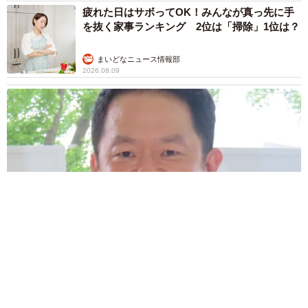
疲れた日はサボってOK！みんなが真っ先に手
を抜く家事ランキング 2位は「掃除」1位は？
まいどなニュース情報部
2026.08.09
6/6
滋賀が生んだ大スター、ダイアン津田 名字ランキング上位
卒業公演『CASANOVA』で身に着けた手作りの頭飾り。ビーズで小物や
「津田」姓のルーツは 「豊臣兄弟！」で話題の武将にも意外
バッグを作っていた器用な祖母の影響もあり、子どもの頃から工作や手
な関係が…？
芸が好きで、祖母から譲り受けたビーズが宝塚時代にも役立ったという
森岡 浩