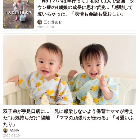
「No！パパは車行って」初めて1人で登園 ダ
ウン症の4歳娘の成長に思わず涙…「感動して
ぱりミニチュアフードを見てびっくりしてほしい、笑って
泣いちゃった」「表情も会話も愛おしい」
ほしい。『こんなものを作ってるの!?』とおもしろがって
五ヶ瀬 あお
ほしいんです。それが大きなモチベーションになっていま
2026.08.10
す」と明るい声で話す。
また彼女自身、このアートを始めてからオンとオフの切り
替えがうまくできるようになったという。「プライベート
でも役のことを考えて、うまく息抜きができなかったので
すが、ミニチュアフードを始めてからは意識しなくてもこ
れに没頭でき、いいリフレッシュになっています」。宝塚
歌劇団に首席で入団、ストイックに芸に打ち込む印象の仙
名にとって、ミニチュアフードに向かう時間は舞台に立つ
うえでも意味あるものになっているようだ。
双子弟が手足口病に…→兄に感染しないよう保育士ママが考え
た“お気持ちだけ”隔離 「ママの頑張りが伝わる」「可愛いふ
たり」
卒業公演での思い出深い手作りアイテム
ANNA
2026.08.10
宝塚歌劇団には11年以上在籍した仙名。トップ娘役になっ