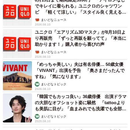
設「ACTLABO OSAKA」でのオープニング企画展「エンジ
でキレイに着られる」ユニクロのシャツワン
テノアート」（〜2023年8月20日）に、彼女のミニチュア
ピ 「軽くて涼しい」「スタイル良く見える」
の声
フードも展示されている。一般向けの展示会で披露するの
まいどなニュース
2026.08.10
は初めてとのことだ。
ユニクロ「エアリズム3Dマスク」が8月10日よ
り再販売 「ずっと再販を願ってて」「本当に
今後、個展を開いたり、アートの販売といった仕事に繋げ
助かります！」購入者から喜びの声
ていく夢はあるのだろうか。「作っていてとても楽しく、
まいどなニュース
2026.08.10
ずっと続けたいので、ぜひ仕事にできたらうれしいです。
「めっちゃ美しい」夫は有名俳優… 50歳女優
個展はいつか絶対やりたいなと思っています。今、いろん
「VIVANT」出演を予告 「奥さまだったんで
な方の個展やアートイベントを見に行きながら勉強してい
すね」「気になります」
ます。やはり空間づくりが大事だなと。小さいものだけ置
まいどなトピック
2026.08.10
かれているより、写真を飾り視覚的に大きなものと比べて
「韓国でもカッコ良い」36歳俳優 出演ドラマ
いただけるようにするのがおもしろいかな」と夢を膨らま
の大胆なオフショット姿に騒然 「tattooより
せている。
も美肌に目が」「血まみれでも洗濯でも全部か
っこいい」
まいどなトピック
2026.08.10