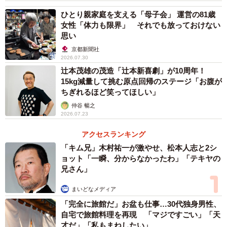
ひとり親家庭を支える「母子会」 運営の81歳
女性「体力も限界」 それでも放っておけない
思い
2/6
京都新聞社
2026.07.30
ベトナム料理の「バインセオ」は、出演ミュージカル『ミス・サイゴ
辻本茂雄の茂造「辻本新喜劇」が10周年！
ン』にちなんで創作。モヤシなどの食材もすべて手作り
15kg減量して挑む原点回帰のステージ「お腹が
ちぎれるほど笑ってほしい」
基本的に使うのは樹脂粘土。フルーツなどは透明粘土と言
仲谷 暢之
われるものを使い、素材感まで追求。「最初はできるだけ
2026.07.23
コストをかけず、どれだけクオリティの高いものができる
アクセスランキング
かを試したのですが、より極めていこうとするとある程度
「キム兄」木村祐一が激やせ、松本人志と2シ
のものが必要になり…。ここでしか買えない！という材料
ョット「一瞬、分からなかったわ」「テキヤの
も出てきて、せめぎ合いです」と苦笑。乾麺には美容用の
兄さん」
シリンジ（注射器）の先端を加工し、粘土を注入して絞り
まいどなメディア
出したそうだ。「真っ直ぐ、同じ細さに絞り出すのが難し
「完全に旅館だ」お盆も仕事…30代独身男性、
くて何度も練習しました」。
自宅で旅館料理を再現 「マジですごい」「天
才だ」「私もまねしたい」