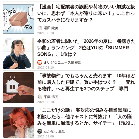
い！というぐらいの時期に作り出していました。いざ照明
【漫画】宅配業者の誤配や荷物のいい加減な扱
いに、思わず「本人が謝りに来い！」…これっ
の前に立ち、衣装を着たらちょっと違った、ということも
てカスハラになりますか？
あるので、舞台稽古の休憩中も手を加え、公演が始まって
沼田 絵美
からも変化させて。トップ時代はひとつの衣装や場面で2、
2026.08.10
3種類作っていました。妥協はしたくなかったです」と明か
令和の若者に聞いた「2026年の夏に一番聴きた
い曲」ランキング 2位はYUIの『SUMMER
す。「結構（パーツの）解体もしていました。思い出のア
SONG』、1位は？
クセサリーは取っておきますが、例えばネックレスで使っ
まいどなニュース情報部
ていた一部を頭飾りでまた使ったり。どんなパーツも残
2026.08.10
し、無駄のないように意識して」と工夫を凝らした。
「事故物件」でもちゃんと売れます 10年ほど
前に購入した戸建て、買い手はつく？ 「売れ
る物件」へと再生する3つのステップ 専門家
が解説
平藤 清刀
2026.08.10
「ここだけの話」 客対応の悩みを担当黒服に
相談したら…他キャストに筒抜け！ 「人の悩
みを簡単に漏洩するとか、サイテー」【現役キ
ャストに取材】
たかなし 亜妖
2026.08.09