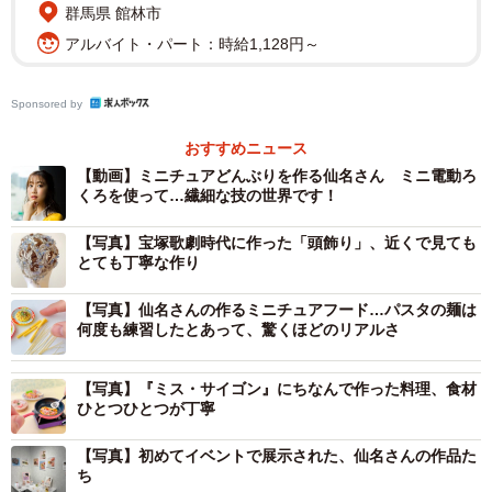
群馬県 館林市
『ミス・サイゴン』『ジェーン・エア』など数々の舞台に
アルバイト・パート：時給1,128円～
出演するかたわら、独学で習得した技術でミニチュアフー
ドを制作し、インスタグラムで披露している仙名。最初に
Sponsored by
始めたのはコロナ禍となった2020年6月頃だったそう。
おすすめニュース
「ステイホームになり、何か自宅でできないかなと思っ
【動画】ミニチュアどんぶりを作る仙名さん ミニ電動ろ
くろを使って…繊細な技の世界です！
て。もともとシルバニアファミリーが好きで、小さな食べ
物を作ってみたいなとは思っていました。宝塚を卒業して
【写真】宝塚歌劇時代に作った「頭飾り」、近くで見ても
すぐに出演した舞台『シャボン玉とんだ宇宙（ソラ）まで
とても丁寧な作り
とんだ』でご一緒した濱田めぐみさんが、ミニチュアフー
【写真】仙名さんの作るミニチュアフード…パスタの麺は
ドアーティストのSNSを見せてくださり、『いつか作って
何度も練習したとあって、驚くほどのリアルさ
プレゼントしたい！』と思ったのもきっかけでした」。
【写真】『ミス・サイゴン』にちなんで作った料理、食材
「宝塚に在団中は趣味に熱中する時間がほとんどなかっ
ひとつひとつが丁寧
た」と笑って打ち明ける彼女。制作にあたりSNSやネット
【写真】初めてイベントで展示された、仙名さんの作品た
で公開されている画像を見ながら、まずトンカツとエビフ
ち