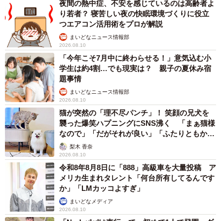
夜間の熱中症、不安を感じているのは高齢者よ
り若者？ 寝苦しい夜の快眠環境づくりに役立
つエアコン活用術をプロが解説
まいどなニュース情報部
2026.08.10
「今年こそ7月中に終わらせる！」意気込む小
学生は約4割…でも現実は？ 親子の夏休み宿
題事情
まいどなニュース情報部
2026.08.10
猫が突然の「理不尽パンチ」！ 笑顔の兄犬を
襲った爆笑ハプニングにSNS沸く 「まぁ猫様
5/6
なので」「だがそれが良い」「ふたりともかわ
いいね」
「エンジテノアート」で仙名彩世のミニチュアフードを展示。間近で見
梨木 香奈
るとその精巧さに驚かされる！
2026.08.10
令和8年8月8日に「888」高級車を大量投稿 ア
色鮮やかな和菓子、出演作に登場する国にちなんだグルメ
メリカ生まれタレント「何台所有してるんです
か」「LMカッコよすぎ」
など、さまざまなジャンルに挑戦している仙名。「プレゼ
まいどなメディア
ントさせていただくことが多く、完全に自己満足なのです
2026.08.10
が（笑）、喜んでくださる顔を見るのがうれしくて！ やっ