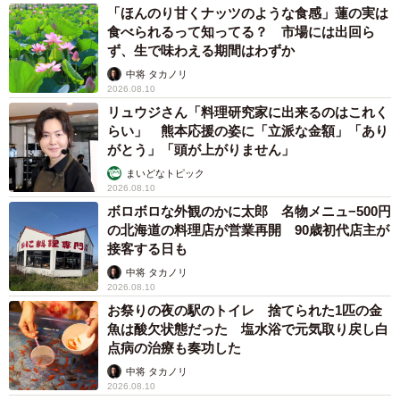
「ほんのり甘くナッツのような食感」蓮の実は
たのは初舞台から8年以上経ったタイミングで、決して早い
食べられるって知ってる？ 市場には出回ら
就任ではなかった。でもそれまでにヒロインを堂々と演じ
ず、生で味わえる期間はわずか
るなど実力派娘役と言われた彼女ならではの活躍を重ね、
中将 タカノリ
2026.08.10
花組トップ娘役に就任後も“娘役の鑑”として、歌やダンスと
リュウジさん「料理研究家に出来るのはこれく
いった芸はもちろん、立ち居振る舞いまで美しく輝き続け
らい」 熊本応援の姿に「立派な金額」「あり
た。
がとう」「頭が上がりません」
まいどなトピック
2026.08.10
そんな彼女の追求心が表れていたのが数々の手作りアクセ
ボロボロな外観のかに太郎 名物メニュ−500円
サリーや頭飾り。宝塚歌劇団の娘役はこれらの多くを自分
の北海道の料理店が営業再開 90歳初代店主が
で制作する伝統がある。「遠くから見ても近くで見ても美
接客する日も
しいものを、というのをポリシーにしていました。オペラ
中将 タカノリ
2026.08.10
グラスで観てくださる方にも『どうなってるんだろう』
お祭りの夜の駅のトイレ 捨てられた1匹の金
『きれいだな』と目を引くものにしたくて」。
魚は酸欠状態だった 塩水浴で元気取り戻し白
点病の治療も奏功した
舞台人として忙しい彼女は、「ギリギリにならないと動か
中将 タカノリ
2026.08.10
ないタイプということもあり、もうやらないと間に合わな