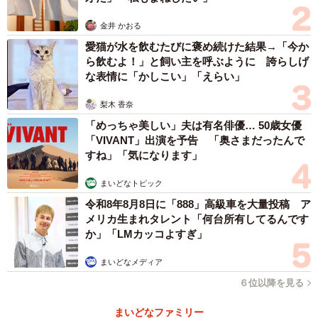
金井 かおる
愛猫が水を飲むたびに褒め続けた結果→「今か
ら飲むよ！」と飼い主を呼ぶように 誇らしげ
な表情に「かしこい」「えらい」
梨木 香奈
「めっちゃ美しい」夫は有名俳優… 50歳女優
「VIVANT」出演を予告 「奥さまだったんで
すね」「気になります」
まいどなトピック
令和8年8月8日に「888」高級車を大量投稿 ア
メリカ生まれタレント「何台所有してるんです
か」「LMカッコよすぎ」
まいどなメディア
６位以降を見る
3/6
まいどなファミリー
乾麺は同じ長さに切って束ねて、と40分ほどで制作。「ここからペペロ