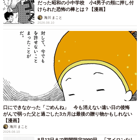
だった昭和の小中学校 小4男子の頬に押し付
けられた恐怖の棒とは？【漫画】
海川 まこと
2026.08.10
4/6
「今後はフードだけではなく、大きな作品にも挑戦してみたい」と展望
口にできなかった「ごめんね」 今も消えない遠い日の後悔
を語る仙名彩世
がんで弱った父と過ごした3カ月は最後の贈り物かもしれない
【漫画】
個展はいつか絶対やりたい
海川 まこと
2026.08.10
今年7月、大阪・福島に誕生したスクール・コミュニティ施
8月13日まで期間限定3990円 「アイロンなし