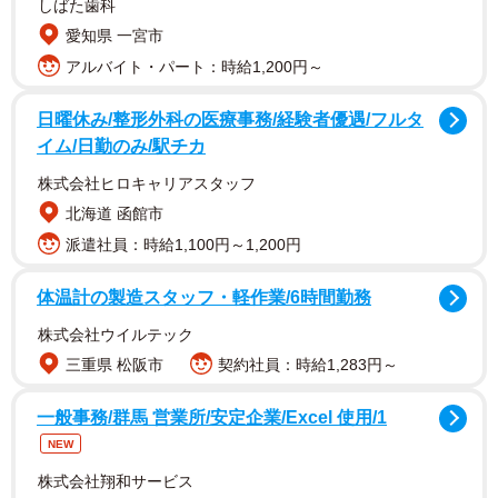
しばた歯科
愛知県 一宮市
1/6
アルバイト・パート：時給1,200円～
宮城県出身、2008年に宝塚歌劇団に首席で入団した仙名彩世。新たな一
面にインタビューで迫った（写真はすべて所属事務所キューブ提供）
日曜休み/整形外科の医療事務/経験者優遇/フルタ
イム/日勤のみ/駅チカ
株式会社ヒロキャリアスタッフ
北海道 函館市
派遣社員：時給1,100円～1,200円
体温計の製造スタッフ・軽作業/6時間勤務
株式会社ウイルテック
三重県 松阪市
契約社員：時給1,283円～
一般事務/群馬 営業所/安定企業/Excel 使用/1
NEW
3年前からミニチュアフード作りに没頭
株式会社翔和サービス