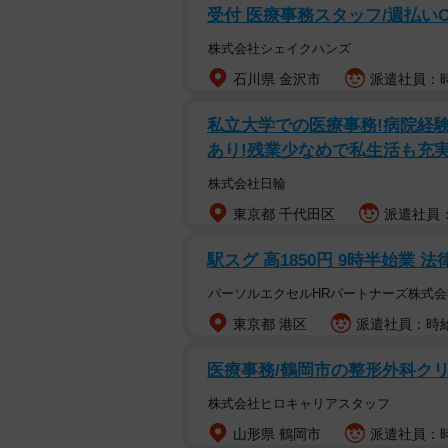
受付 医療事務スタッフ/週払いO
株式会社シェイクハンズ
石川県 金沢市
派遣社員：時給
私立大学での医療事務!病院経験
あり!残業少なめで私生活も充
株式会社日輪
東京都 千代田区
派遣社員：
駅スグ 高1850円 9時半始業 
パーソルエクセルHRパートナーズ株式会
東京都 港区
派遣社員：時給1
医療事務/鶴岡市の整形外科クリ
株式会社ヒロキャリアスタッフ
山形県 鶴岡市
派遣社員：時給