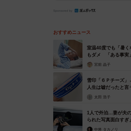
Sponsored by
おすすめニュース
室温40度でも「暑
もダメ 「ある事実
宮前 晶子
雪印「６Ｐチーズ」
人生は嘘だったと言
太田 浩子
1人で外泊…妻が夫
られた写真面白すぎ
中将 タカノリ