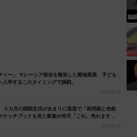
ティー」 マレーシア移住を報告した菊地亜美 子ども
へ入学するこのタイミングで挑戦」
2026.08.06
院 ３カ月の病院生活があまりに退屈で「画用紙と色鉛
スケッチブックを見た家族が仰天「これ、売れます
2026.08.06