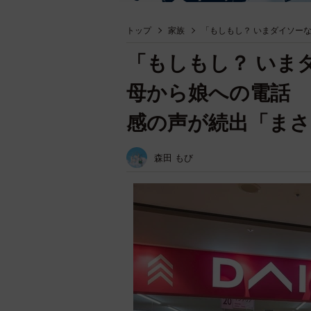
トップ
家族
「もしもし？ いまダイソー
「もしもし？ いま
母から娘への電話 
感の声が続出「まさ
森田 もび