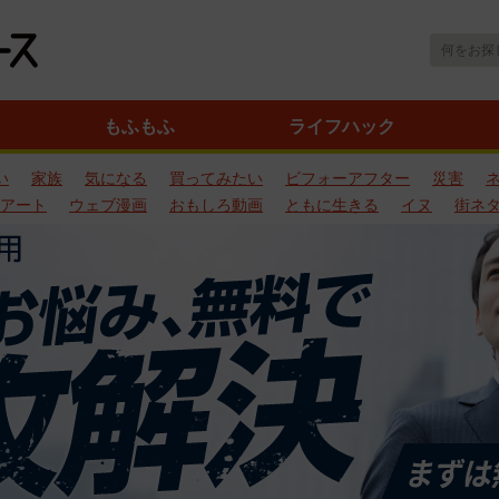
もふもふ
ライフハック
い
家族
気になる
買ってみたい
ビフォーアフター
災害
アート
ウェブ漫画
おもしろ動画
ともに生きる
イヌ
街ネ