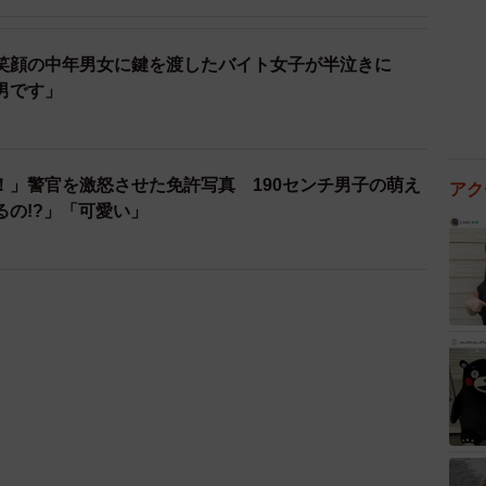
笑顔の中年男女に鍵を渡したバイト女子が半泣きに
男です」
！」警官を激怒させた免許写真 190センチ男子の萌え
アク
るの!?」「可愛い」