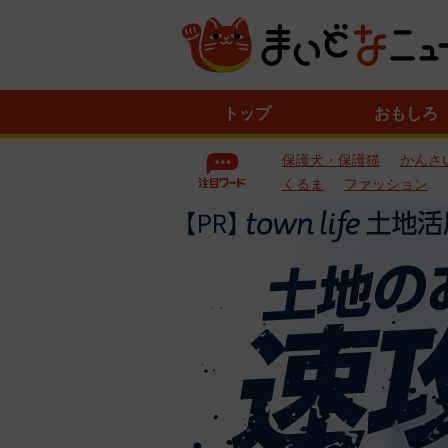
ニ
トップ
おもしろ
ュ
ー
保護犬・保護猫
かんさ
ス
一
くるま
ファッション
覧