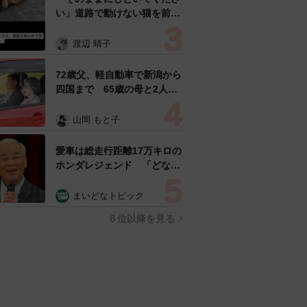
い」道路で動けない猫を前に
返された一言… 懸命に生き
ようとした4日間 「命の重
渡辺 晴子
さはみんな同じ」保護団体代
表の訴え
72歳父、軽自動車で新潟から
四国まで 65歳の母と2人で
3泊4日の旅 パーキングの休
憩まで分刻み… 「大学生で
山岡 もと子
も組まねえよ！」
愛車は総走行距離17万キロの
ホンダレジェンド 「どなた
か欲しい方が居たら」 大御
所漫才師が譲渡の意向
まいどなトピック
６位以降を見る