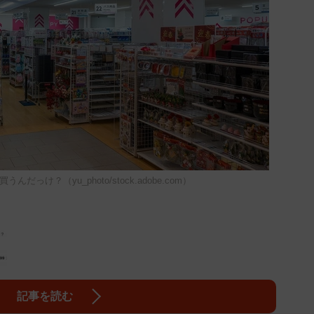
っけ？（yu_photo/stock.adobe.com）
記事を読む