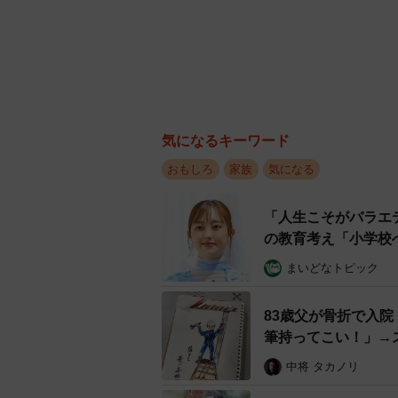
気になるキーワード
おもしろ
家族
気になる
「人生こそがバラエ
の教育考え「小学校
まいどなトピック
83歳父が骨折で入
筆持ってこい！」→
よ…」
中将 タカノリ