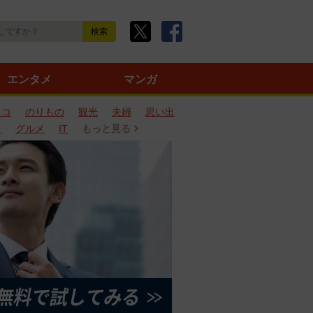
エンタメ
マンガ
ネコ
のりもの
観光
夫婦
思い出
タ
グルメ
IT
もっと見る