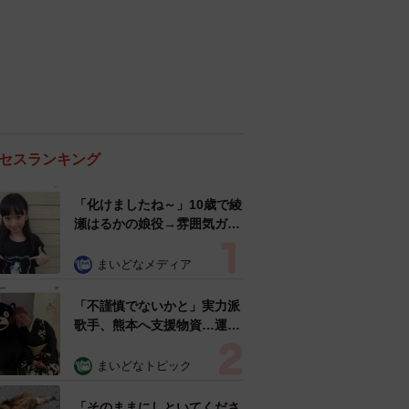
セスランキング
「化けましたね～」10歳で綾
瀬はるかの娘役→雰囲気ガラ
リの18歳に成長 「メイクで
雰囲気が」「宝塚に入れそ
まいどなメディア
う」
「不謹慎でないかと」実力派
歌手、熊本へ支援物資…運搬
トラックの車体デザインにた
めらい 「痛いほど伝わる」
まいどなトピック
「行動され立派」
「そのままにしといてくださ